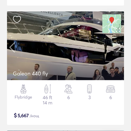
Galeon 440 fly
Flybridge
46 ft
6
3
6
14 m
$
5,667
/нощ