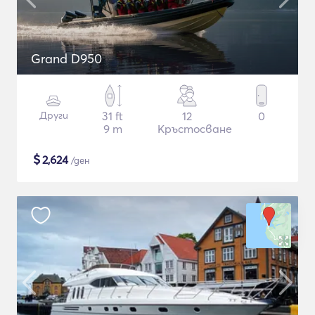
Grand D950
Други
31 ft
12
0
9 m
Кръстосване
$
2,624
/ден