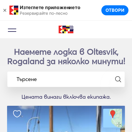
Изтеглете приложението
×
ОТВОРИ
Резервирайте по-лесно
Наемете лодка в Oltesvik,
Rogaland за няколко минути!
Търсене
Цената винаги включва екипажа.