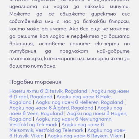
идеалната си лодка за няколко минути.
Можете да се свържете директно със
собственика или с нас за всякакви въпроси,
които може да имате. Ако все още не можете
да решите коя лодка е перфектна за вашата
ваканция, оставете нашите експерти по
пътувания да предложат най-добрите
платноходки, катамарани или моторни яхти за
вашето пътуване.
Подобни търсения
Наеми яхти в Oltesvik, Rogaland
|
Лодки под наем
в Dirdal, Rogaland
|
Лодки под наем в Høle,
Rogaland
|
Лодки под наем в Helleren, Rogaland
|
Лодки под наем в Ålgård, Rogaland
|
Лодки под
наем в Veen, Rogaland
|
Лодки под наем в Hagen,
Rogaland
|
Лодки под наем в Nevlunghamn,
Vestfold og Telemark
|
Лодки под наем в
Melsomvik, Vestfold og Telemark
|
Лодки под наем
в Husvik, Viken
|
Лодки под наем в Røyken, Viken
|