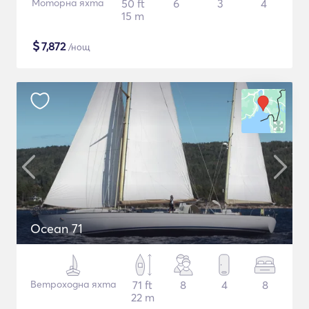
Моторна яхта
50 ft
6
3
4
15 m
$
7,872
/нощ
Ocean 71
Ветроходна яхта
71 ft
8
4
8
22 m