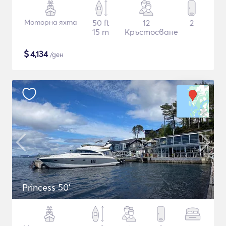
Моторна яхта
50 ft
12
2
15 m
Кръстосване
$
4,134
/ден
Princess 50'