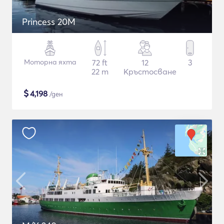
Princess 20M
Моторна яхта
72 ft
12
3
22 m
Кръстосване
$
4,198
/ден