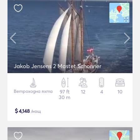
Jakob Jensens 2 Mastet Schonner
Ветроходна яхта
97 ft
12
4
10
30 m
$
4,148
/нощ