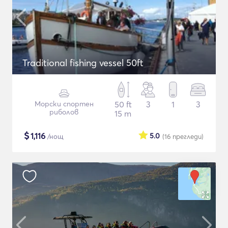
Traditional fishing vessel 50ft
Морски спортен
50 ft
3
1
3
риболов
15 m
$
1,116
5.0
/нощ
(16
прегледи
)