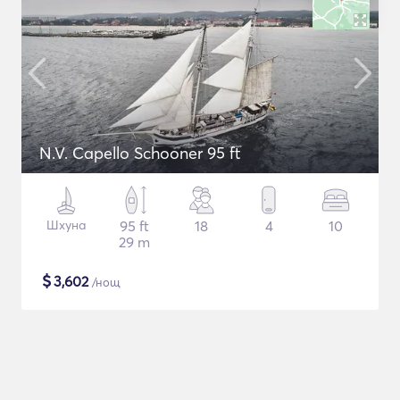
N.V. Capello Schooner 95 ft
Шхуна
95 ft
18
4
10
29 m
$
3,602
/нощ