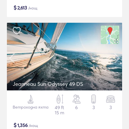
$
2,613
/нощ
Jeanneau Sun Odyssey 49 DS
Ветроходна яхта
49 ft
6
3
3
15 m
$
1,356
/нощ