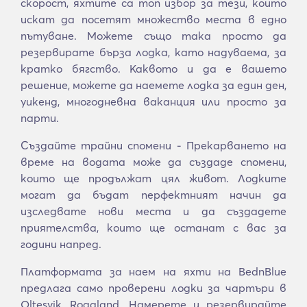
скорост, яхтите са топ избор за тези, които
искат да посетят множество места в едно
пътуване. Можете също така просто да
резервирате бърза лодка, като надуваема, за
кратко бягство. Каквото и да е вашето
решение, можете да наемете лодка за един ден,
уикенд, многодневна ваканция или просто за
парти.
Създайте трайни спомени - Прекарването на
време на водата може да създаде спомени,
които ще продължат цял живот. Лодките
могат да бъдат перфектният начин да
изследвате нови места и да създадете
приятелства, които ще останат с вас за
години напред.
Платформата за наем на яхти на BednBlue
предлага само проверени лодки за чартъри в
Oltesvik, Rogaland. Намерете и резервирайте