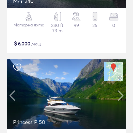
M/Y 240
Моторна яхта
240 ft
99
25
0
73 m
$
6,000
/нощ
Princess P 50