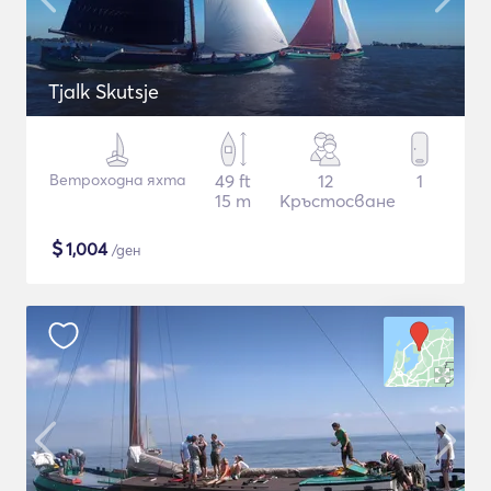
Tjalk Skutsje
Ветроходна яхта
49 ft
12
1
15 m
Кръстосване
$
1,004
/ден