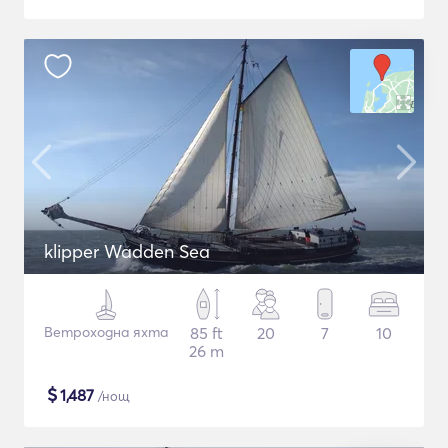
klipper Wadden Sea
Ветроходна яхта
85 ft
20
7
10
26 m
$
1,487
/нощ