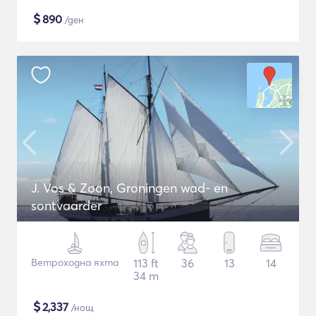
$
890
/ден
J. Vos & Zoon, Groningen wad- en
sontvaarder
Ветроходна яхта
113 ft
36
13
14
34 m
$
2,337
/нощ