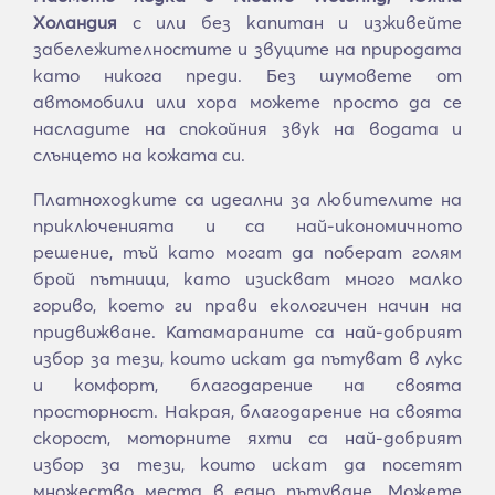
Холандия
с или без капитан и изживейте
забележителностите и звуците на природата
като никога преди. Без шумовете от
автомобили или хора можете просто да се
насладите на спокойния звук на водата и
слънцето на кожата си.
Платноходките са идеални за любителите на
приключенията и са най-икономичното
решение, тъй като могат да поберат голям
брой пътници, като изискват много малко
гориво, което ги прави екологичен начин на
придвижване. Катамараните са най-добрият
избор за тези, които искат да пътуват в лукс
и комфорт, благодарение на своята
просторност. Накрая, благодарение на своята
скорост, моторните яхти са най-добрият
избор за тези, които искат да посетят
множество места в едно пътуване. Можете