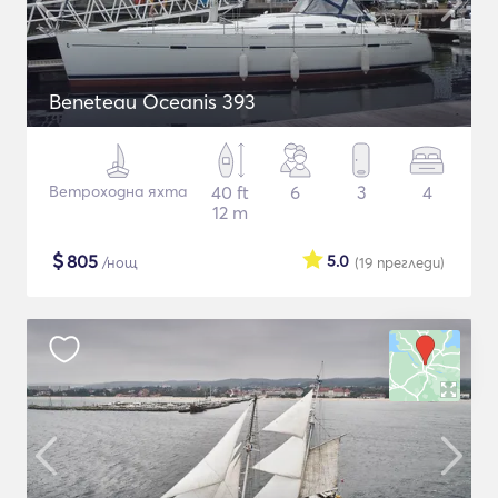
Beneteau Oceanis 393
Ветроходна яхта
40 ft
6
3
4
12 m
$
805
5.0
/нощ
(19
прегледи
)