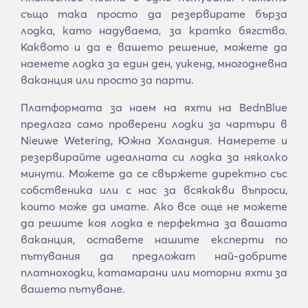
също така просто да резервирате бърза
лодка, като надуваема, за кратко бягство.
Каквото и да е вашето решение, можете да
наемете лодка за един ден, уикенд, многодневна
ваканция или просто за парти.
Платформата за наем на яхти на BednBlue
предлага само проверени лодки за чартъри в
Nieuwe Wetering, Южна Холандия. Намерете и
резервирайте идеалната си лодка за няколко
минути. Можете да се свържете директно със
собственика или с нас за всякакви въпроси,
които може да имате. Ако все още не можете
да решите коя лодка е перфектна за вашата
ваканция, оставете нашите експерти по
пътувания да предложат най-добрите
платноходки, катамарани или моторни яхти за
вашето пътуване.