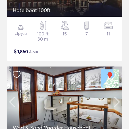
Hotelboat 100ft
Други
100 ft
15
7
11
30 m
$
1,860
/нощ
Wad & Sond Vaarder Houseboat