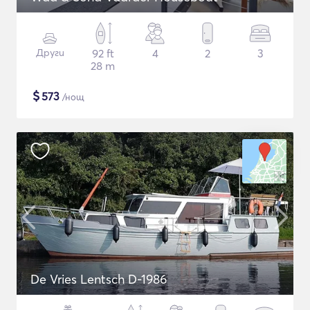
Други
92 ft
4
2
3
28 m
$
573
/нощ
De Vries Lentsch D-1986