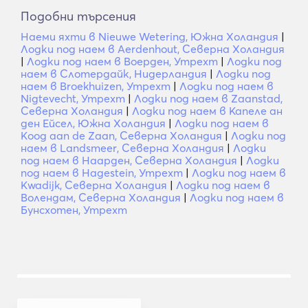
Подобни търсения
Наеми яхти в Nieuwe Wetering, Южна Холандия
|
Лодки под наем в Aerdenhout, Северна Холандия
|
Лодки под наем в Воерден, Утрехт
|
Лодки под
наем в Слотердайк, Нидерландия
|
Лодки под
наем в Broekhuizen, Утрехт
|
Лодки под наем в
Nigtevecht, Утрехт
|
Лодки под наем в Zaanstad,
Северна Холандия
|
Лодки под наем в Капеле ан
ден Ейсел, Южна Холандия
|
Лодки под наем в
Koog aan de Zaan, Северна Холандия
|
Лодки под
наем в Landsmeer, Северна Холандия
|
Лодки
под наем в Наарден, Северна Холандия
|
Лодки
под наем в Hagestein, Утрехт
|
Лодки под наем в
Kwadijk, Северна Холандия
|
Лодки под наем в
Волендам, Северна Холандия
|
Лодки под наем в
Бунсхотен, Утрехт