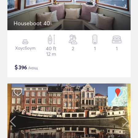
Houseboat 40
Хаусбоут
40 ft
2
1
1
12 m
$
396
/нощ