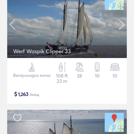
Werf Waspik Clipper 33
Ветроходна яхта
108 ft
28
10
10
33 m
$
1,263
/нощ