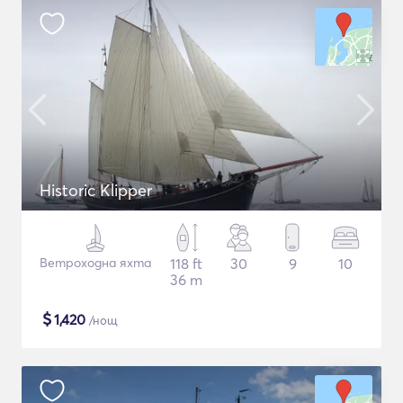
Historic Klipper
Ветроходна яхта
118 ft
30
9
10
36 m
$
1,420
/нощ