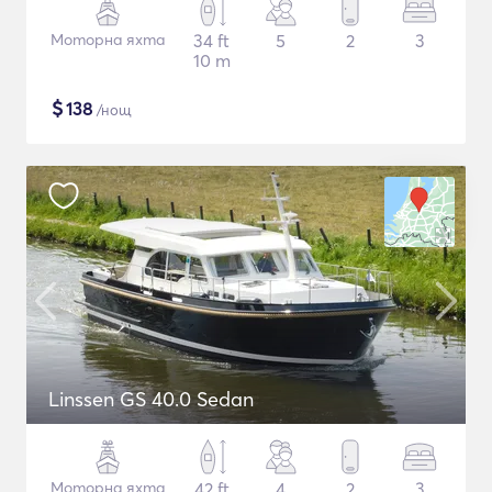
Моторна яхта
34 ft
5
2
3
10 m
$
138
/нощ
Linssen GS 40.0 Sedan
Моторна яхта
42 ft
4
2
3