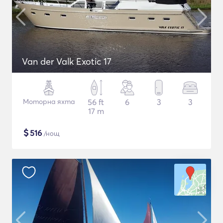
Van der Valk Exotic 17
Моторна яхта
56 ft
6
3
3
17 m
$
516
/нощ