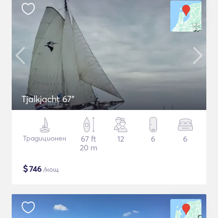
Tjalkjacht 67"
Традиционен
67 ft
12
6
6
20 m
$
746
/нощ