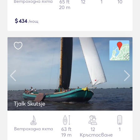
Ветроходна яхта
65 ft
12
1
10
20 m
$
434
/нощ
Tjalk Skutsje
Ветроходна яхта
63 ft
12
1
19 m
Кръстосване