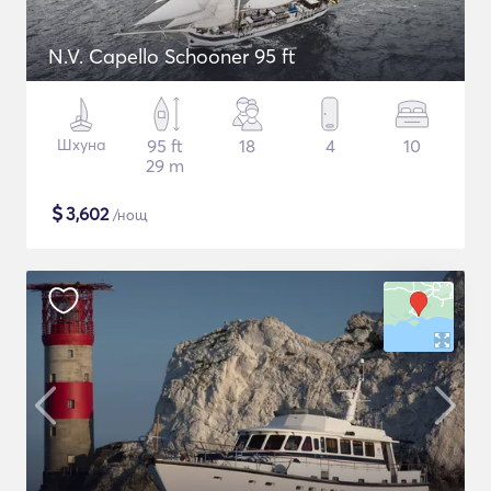
N.V. Capello Schooner 95 ft
Шхуна
95 ft
18
4
10
29 m
$
3,602
/нощ