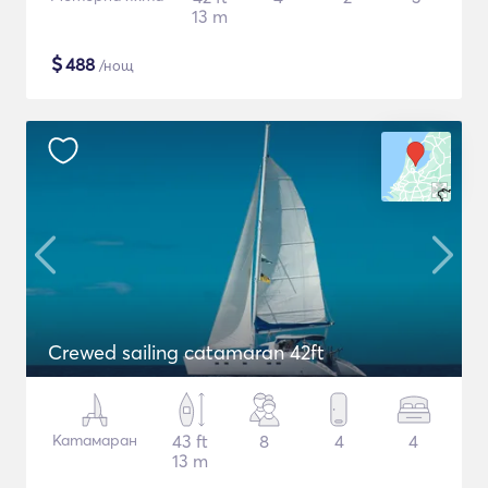
13 m
$
488
/нощ
Crewed sailing catamaran 42ft
Катамаран
43 ft
8
4
4
13 m