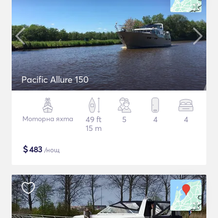
Pacific Allure 150
Моторна яхта
49 ft
5
4
4
15 m
$
483
/нощ