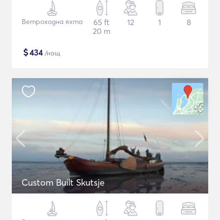
Ветроходна яхта
65 ft
12
1
8
20 m
$
434
/нощ
Custom Built Skutsje