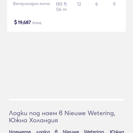
Ветроходна яхта
185 ft
12
6
9
56 m
$
19,687
/нощ
Лодки под наем в Nieuwe Wetering,
Южна Холандия
Наемете лодка в Nieuwe Wetering, Южна