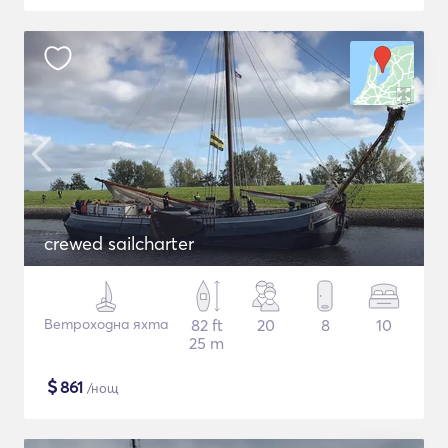
crewed sailcharter
Ветроходна яхта
82 ft
20
8
10
25 m
$
861
/нощ