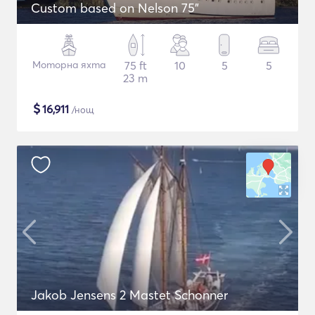
Custom based on Nelson 75"
Моторна яхта
75 ft
10
5
5
23 m
$
16,911
/нощ
Jakob Jensens 2 Mastet Schonner