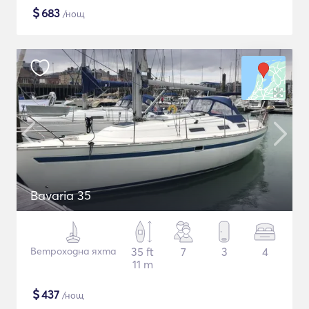
$
683
/нощ
Bavaria 35
Ветроходна яхта
35 ft
7
3
4
11 m
$
437
/нощ