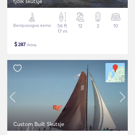
tjalk skutsje
Ветроходна яхта
56 ft
12
2
10
17 m
$
287
/нощ
Custom Built Skutsje