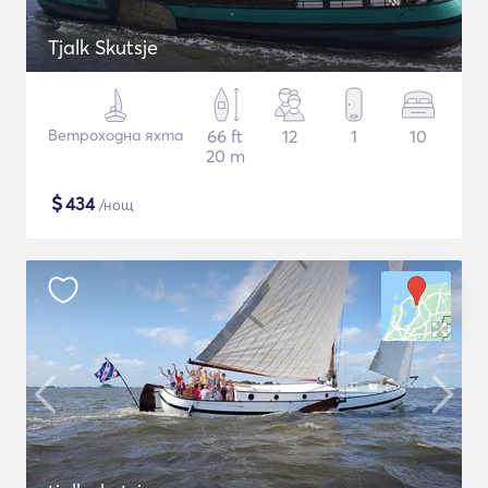
Tjalk Skutsje
Ветроходна яхта
66 ft
12
1
10
20 m
$
434
/нощ