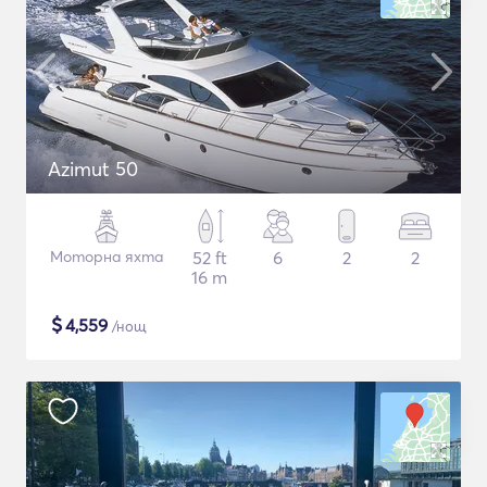
Azimut 50
Моторна яхта
52 ft
6
2
2
16 m
$
4,559
/нощ