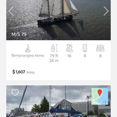
M/S 79
Ветроходна яхта
79 ft
16
8
8
24 m
$
1,607
/нощ