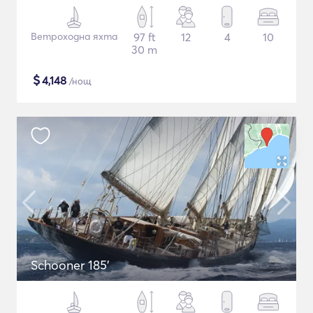
Ветроходна яхта
97 ft
12
4
10
30 m
$
4,148
/нощ
Schooner 185'