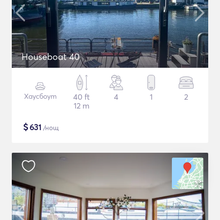
Houseboat 40
Хаусбоут
40 ft
4
1
2
12 m
$
631
/нощ