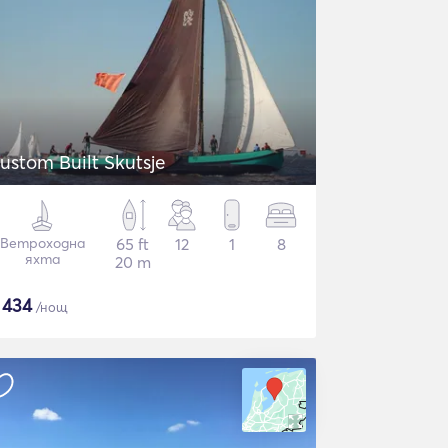
ustom Built Skutsje
Ветроходна
65 ft
12
1
8
яхта
20 m
$
434
/нощ