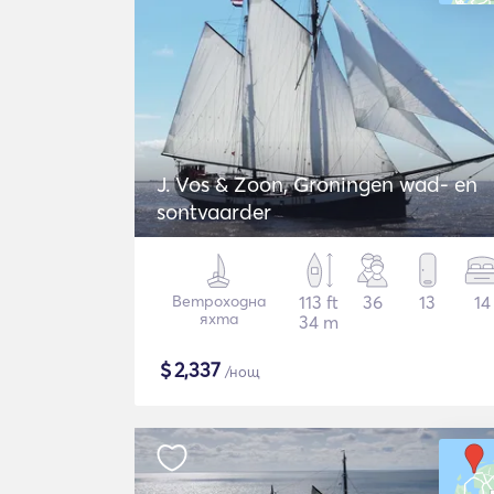
J. Vos & Zoon, Groningen wad- en
sontvaarder
Ветроходна
113 ft
36
13
14
яхта
34 m
$
2,337
/нощ