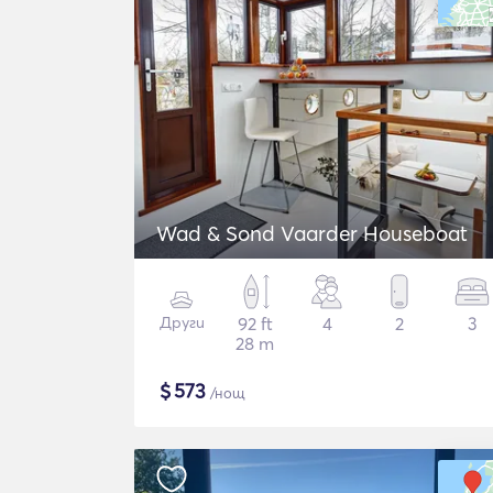
Wad & Sond Vaarder Houseboat
Други
92 ft
4
2
3
28 m
$
573
/нощ