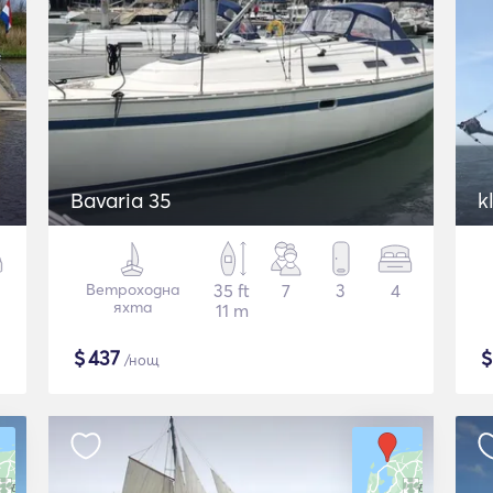
Bavaria 35
k
Ветроходна
35 ft
7
3
4
яхта
11 m
$
437
/нощ