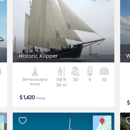
Historic Klipper
W
Ветроходна
118 ft
30
9
10
яхта
36 m
$
1,420
/нощ