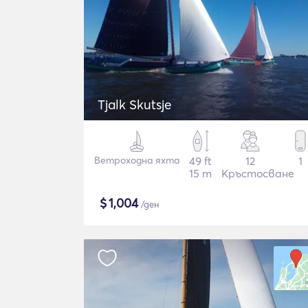
Tjalk Skutsje
Ветроходна яхта
49 ft
12
1
15 m
Кръстосване
$
1,004
/ден