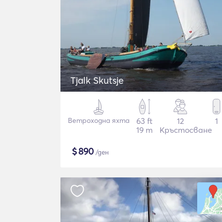
Tjalk Skutsje
Ветроходна яхта
63 ft
12
1
19 m
Кръстосване
$
890
/ден