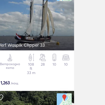
erf Waspik Clipper 33
Ветроходна
108
28
10
10
яхта
ft
33 m
$
1,263
/нощ