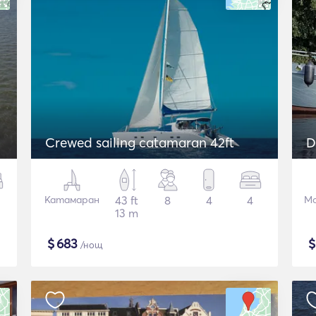
Crewed sailing catamaran 42ft
D
Катамаран
43 ft
8
4
4
Мо
13 m
$
683
/нощ