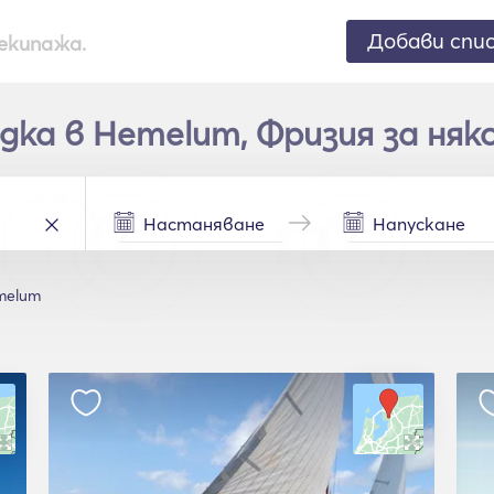
Добави спи
екипажа.
ка в Hemelum, Фризия за няк
melum