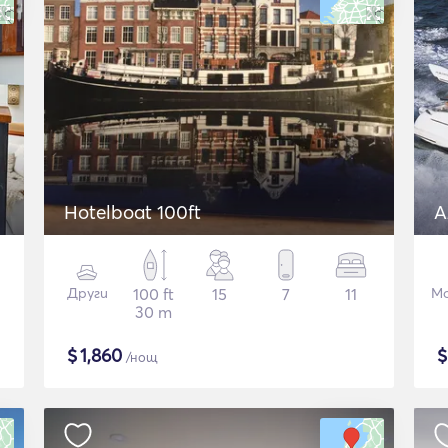
Hotelboat 100ft
A
Други
100 ft
15
7
11
Мо
30 m
$
1,860
/нощ