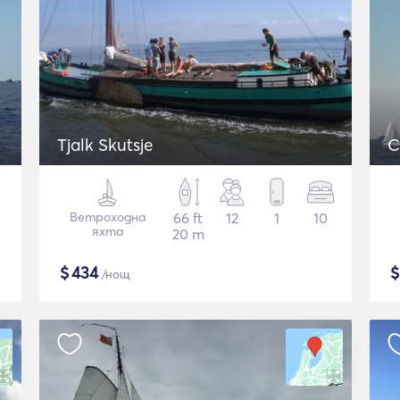
Tjalk Skutsje
C
Ветроходна
66 ft
12
1
10
яхта
20 m
$
434
/нощ