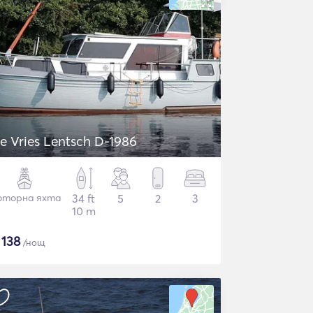
e Vries Lentsch D-1986
торна яхта
34 ft
5
2
3
10 m
$
138
/нощ