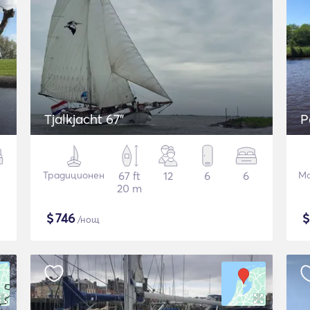
Tjalkjacht 67"
P
Традиционен
67 ft
12
6
6
Мо
20 m
$
746
/нощ