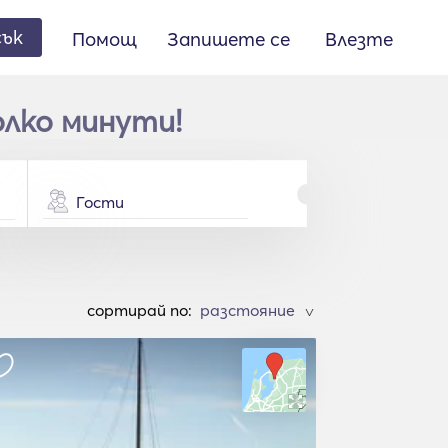
сък
Помощ
Запишете се
Влезте
олко минути!
Гости
cортирай по:
>