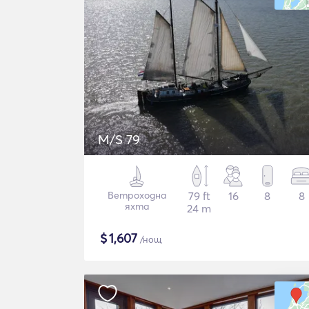
M/S 79
Ветроходна
79 ft
16
8
8
яхта
24 m
$
1,607
/нощ