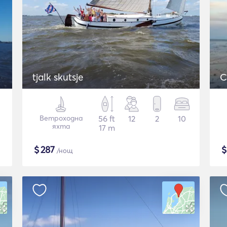
tjalk skutsje
C
Ветроходна
56 ft
12
2
10
яхта
17 m
$
287
/нощ