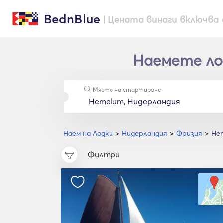
BednBlue
| Цената винаги включва 
Наемете лод
Място на стартиране
Наем на Лодки
Нидерландия
Фризия
He
Филтри