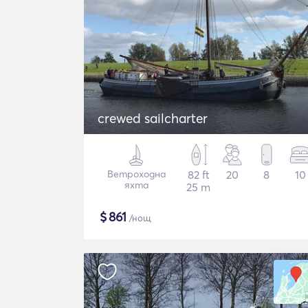
crewed sailcharter
Ветроходна
82 ft
20
8
10
яхта
25 m
$
861
/нощ