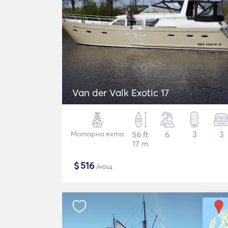
Van der Valk Exotic 17
Моторна яхта
56 ft
6
3
3
17 m
$
516
/нощ