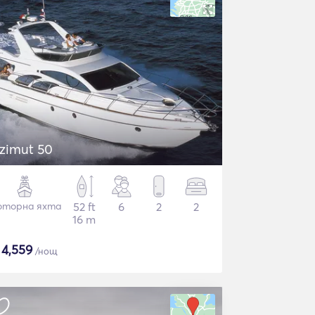
zimut 50
торна яхта
52 ft
6
2
2
16 m
$
4,559
/нощ