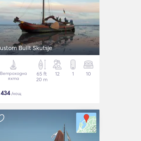
ustom Built Skutsje
Ветроходна
65 ft
12
1
10
яхта
20 m
$
434
/нощ