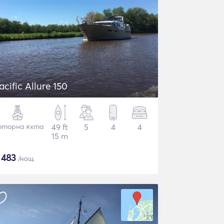
acific Allure 150
торна яхта
49 ft
5
4
4
15 m
$
483
/нощ