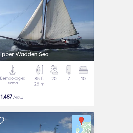
lipper Wadden Sea
Ветроходна
85 ft
20
7
10
яхта
26 m
$
1,487
/нощ