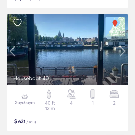
Houseboat 40
Хаусбоут
40 ft
4
1
2
12 m
$
631
/нощ