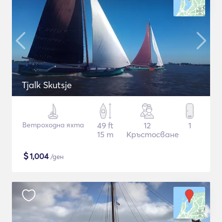
Tjalk Skutsje
Ветроходна яхта
49 ft
12
1
15 m
Кръстосване
$
1,004
/ден