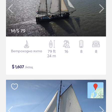
M/S 79
Ветроходна яхта
79 ft
16
8
8
24 m
$
1,607
/нощ