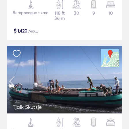
Ветроходна яхта
118 ft
30
9
10
36 m
$
1,420
/нощ
Tjalk Skutsje