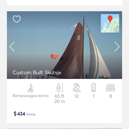
Custom Built Skutsje
Ветроходна яхта
65 ft
12
1
8
20 m
$
434
/нощ