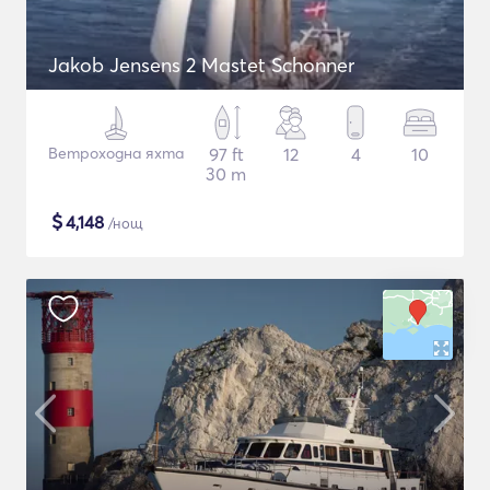
Jakob Jensens 2 Mastet Schonner
Ветроходна яхта
97 ft
12
4
10
30 m
$
4,148
/нощ