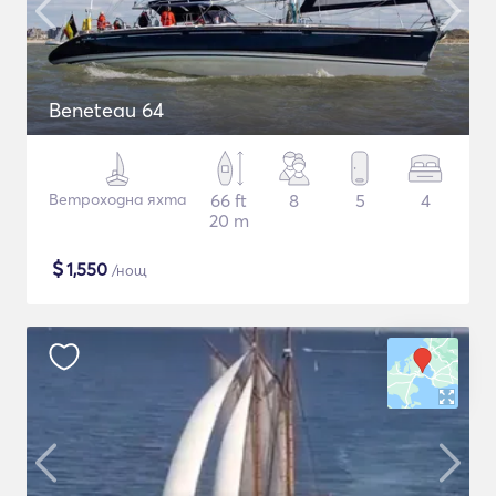
Beneteau 64
Ветроходна яхта
66 ft
8
5
4
20 m
$
1,550
/нощ