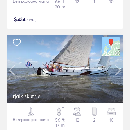
Ветроходна яхта
66 ft
12
1
10
20 m
$
434
/нощ
tjalk skutsje
Ветроходна яхта
56 ft
12
2
10
17 m