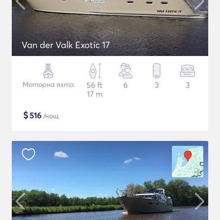
Van der Valk Exotic 17
Моторна яхта
56 ft
6
3
3
17 m
$
516
/нощ