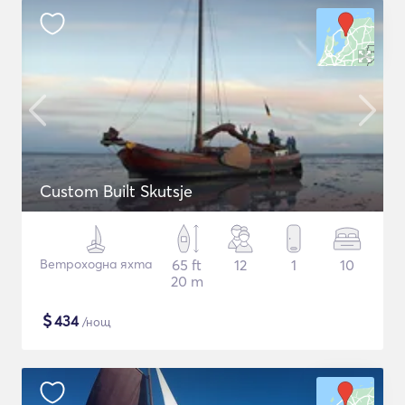
Custom Built Skutsje
Ветроходна яхта
65 ft
12
1
10
20 m
$
434
/нощ