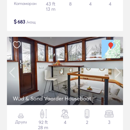
Катамаран
43 ft
8
4
4
13 m
$
683
/нощ
Wad & Sond Vaarder Houseboat
Други
92 ft
4
2
3
28 m