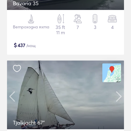
Bavaria 35
Ветроходна яхта
35 ft
7
3
4
11 m
$
437
/нощ
Tjalkjacht 67"