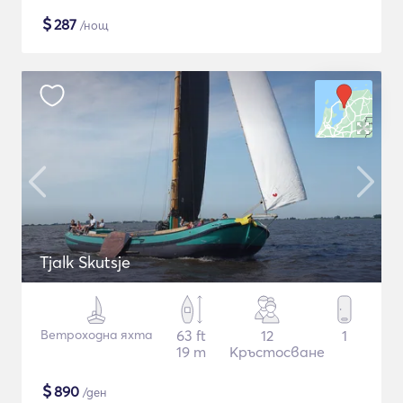
$
287
/нощ
Tjalk Skutsje
Ветроходна яхта
63 ft
12
1
19 m
Кръстосване
$
890
/ден