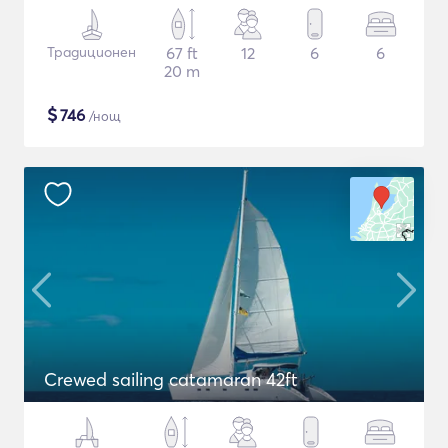
Традиционен
67 ft
12
6
6
20 m
$
746
/нощ
Crewed sailing catamaran 42ft