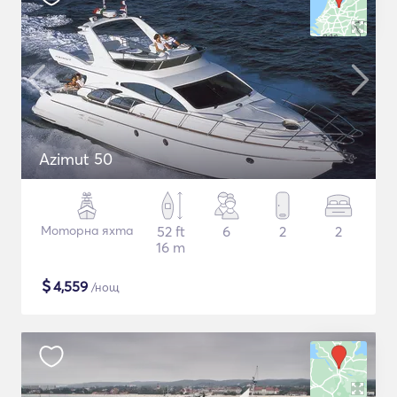
Azimut 50
Моторна яхта
52 ft
6
2
2
16 m
$
4,559
/нощ