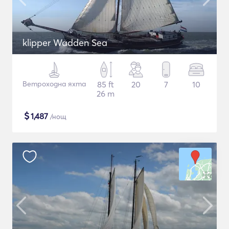
klipper Wadden Sea
Ветроходна яхта
85 ft
20
7
10
26 m
$
1,487
/нощ