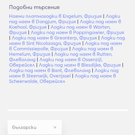
Подобни търсения
Наеми платноходки в Engelum, Фризия
|
Лодки
под наем в Dongjum, Фризия
|
Лодки под наем в
Koehool, Фризия
|
Лодки под наем в Warten,
Фризия
|
Лодки под наем в Poppingawier, Фризия
|
Лодки под наем в Greonterp, Фризия
|
Лодки под
наем в Sint Nicolaasga, Фризия
|
Лодки под наем
в Commissiepolle, Фризия
|
Лодки под наем в
Hemelum, Фризия
|
Лодки под наем в Rutten,
Флеволанд
|
Лодки под наем в Ossenzijl,
Оверейсел
|
Лодки под наем в Blesdijke, Фризия
|
Лодки под наем в Bant, Флеволанд
|
Лодки под
наем в Steenwijk, Overijssel
|
Лодки под наем в
Scheerwolde, Оверейсел