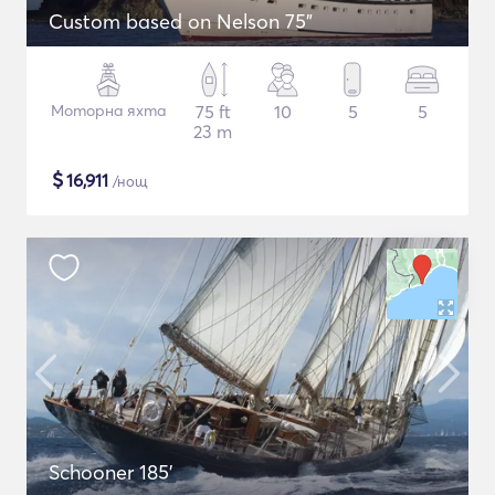
Custom based on Nelson 75"
Моторна яхта
75 ft
10
5
5
23 m
$
16,911
/нощ
Schooner 185'