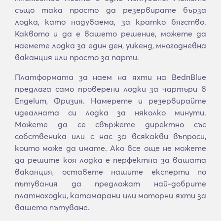
също така просто да резервирате бърза
лодка, като надуваема, за кратко бягство.
Каквото и да е вашето решение, можете да
наемете лодка за един ден, уикенд, многодневна
ваканция или просто за парти.
Платформата за наем на яхти на BednBlue
предлага само проверени лодки за чартъри в
Engelum, Фризия. Намерете и резервирайте
идеалната си лодка за няколко минути.
Можете да се свържете директно със
собственика или с нас за всякакви въпроси,
които може да имате. Ако все още не можете
да решите коя лодка е перфектна за вашата
ваканция, оставете нашите експерти по
пътувания да предложат най-добрите
платноходки, катамарани или моторни яхти за
вашето пътуване.