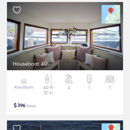
Houseboat 40
Хаусбоут
40 ft
2
1
1
12 m
$
396
/нощ