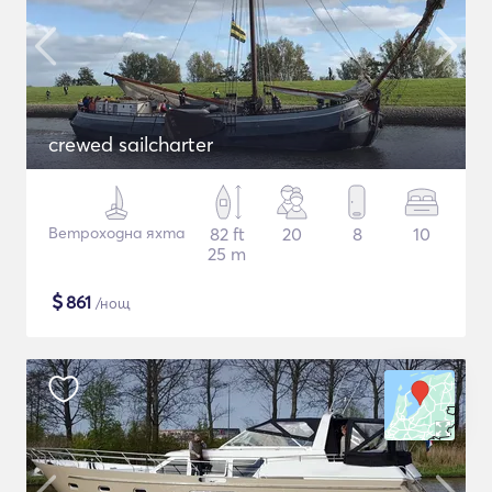
crewed sailcharter
Ветроходна яхта
82 ft
20
8
10
25 m
$
861
/нощ