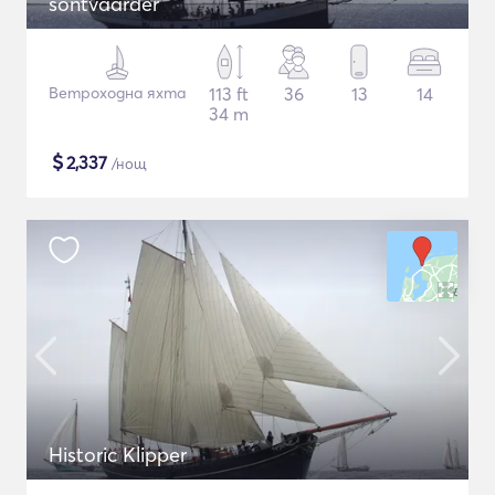
sontvaarder
Ветроходна яхта
113 ft
36
13
14
34 m
$
2,337
/нощ
Historic Klipper