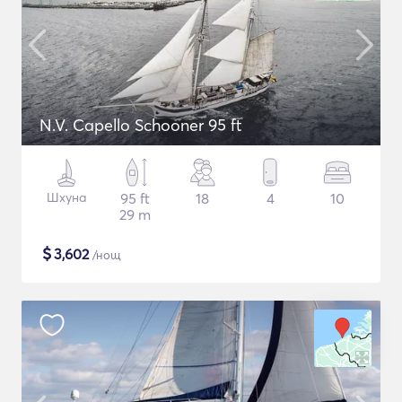
N.V. Capello Schooner 95 ft
Шхуна
95 ft
18
4
10
29 m
$
3,602
/нощ