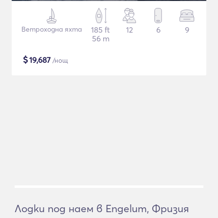
Ветроходна яхта
185 ft
12
6
9
56 m
$
19,687
/нощ
Лодки под наем в Engelum, Фризия