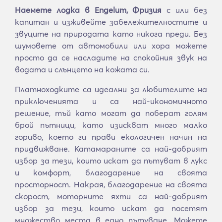
Наемете лодка в Engelum, Фризия
с или без
капитан и изживейте забележителностите и
звуците на природата като никога преди. Без
шумовете от автомобили или хора можете
просто да се насладите на спокойния звук на
водата и слънцето на кожата си.
Платноходките са идеални за любителите на
приключенията и са най-икономичното
решение, тъй като могат да поберат голям
брой пътници, като изискват много малко
гориво, което ги прави екологичен начин на
придвижване. Катамараните са най-добрият
избор за тези, които искат да пътуват в лукс
и комфорт, благодарение на своята
просторност. Накрая, благодарение на своята
скорост, моторните яхти са най-добрият
избор за тези, които искат да посетят
множество места в едно пътуване. Можете