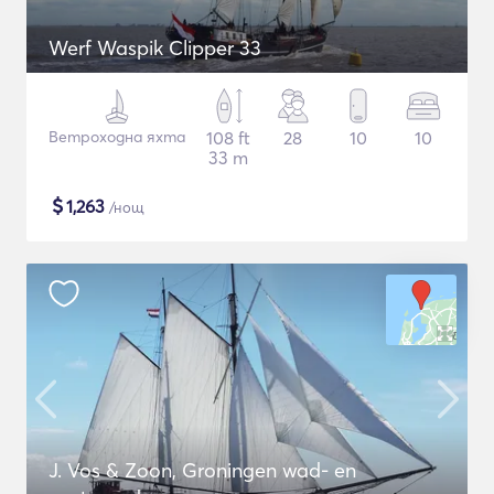
Werf Waspik Clipper 33
Ветроходна яхта
108 ft
28
10
10
33 m
$
1,263
/нощ
J. Vos & Zoon, Groningen wad- en