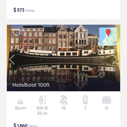
$
573
/нощ
Hotelboat 100ft
Други
100 ft
15
7
11
30 m
$
1,860
/нощ