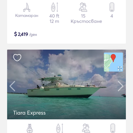
Катамаран
40 ft
15
4
12 m
Кръстосване
$
2,419
/ден
Tiara Express