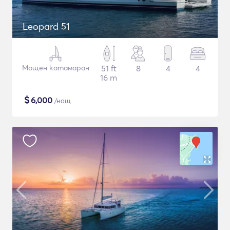
Leopard 51
Мощен катамаран
51 ft
8
4
4
16 m
$
6,000
/нощ