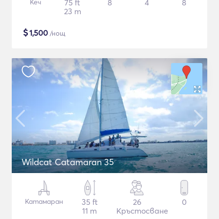
Кеч
75 ft
8
4
8
23 m
$
1,500
/нощ
Wildcat Catamaran 35
Катамаран
35 ft
26
0
11 m
Кръстосване