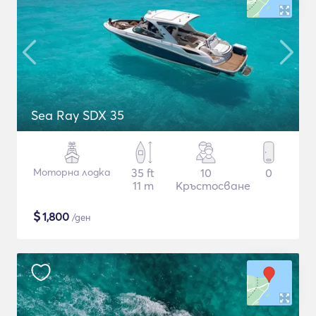
Sea Ray SDX 35
Моторна лодка
35 ft
10
0
11 m
Кръстосване
$
1,800
/ден