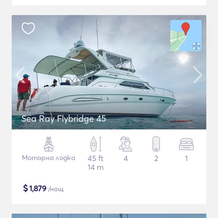
Sea Ray Flybridge 45
Моторна лодка
45 ft
4
2
1
14 m
$
1,879
/нощ