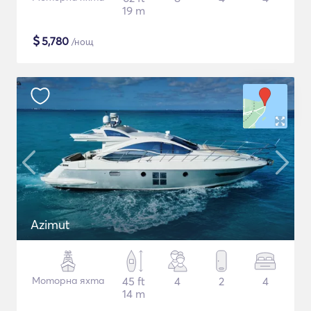
19 m
$
5,780
/нощ
Azimut
Моторна яхта
45 ft
4
2
4
14 m