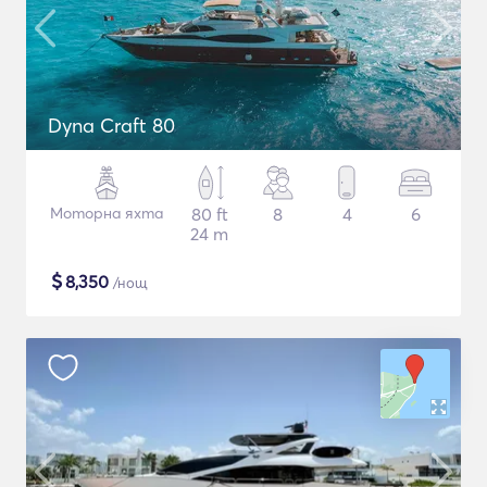
Dyna Craft 80
Моторна яхта
80 ft
8
4
6
24 m
$
8,350
/нощ