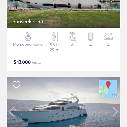
Sunseeker 95
Моторна яхта
95 ft
8
4
4
29 m
$
13,000
/нощ