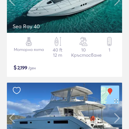
Sea Ray 40
Моторна яхта
40 ft
10
1
12 m
Кръстосване
$
2,199
/ден