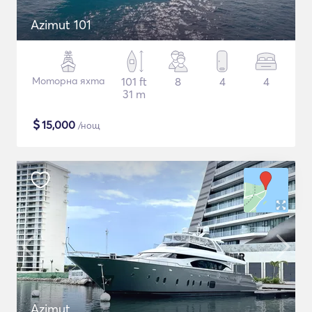
Azimut 101
Моторна яхта
101 ft
8
4
4
31 m
$
15,000
/нощ
Azimut