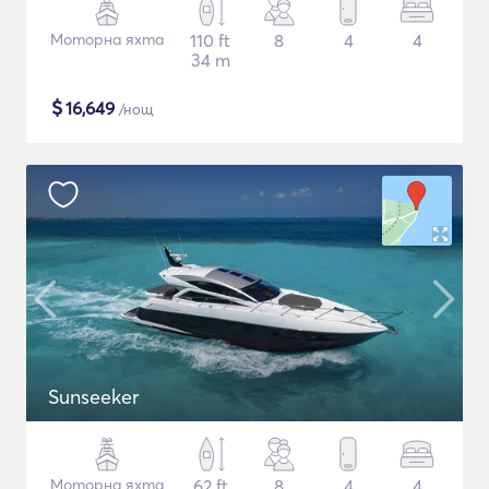
Моторна яхта
110 ft
8
4
4
34 m
$
16,649
/нощ
Sunseeker
Моторна яхта
62 ft
8
4
4