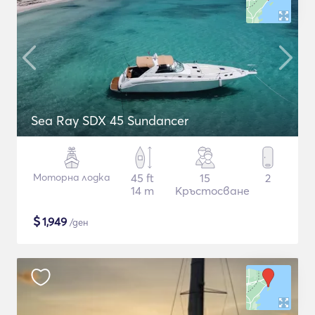
Sea Ray SDX 45 Sundancer
Моторна лодка
45 ft
15
2
14 m
Кръстосване
$
1,949
/ден