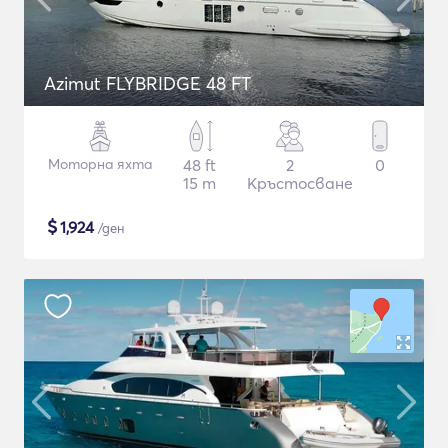
Azimut FLYBRIDGE 48 FT
Моторна яхта
48 ft
2
0
15 m
Кръстосване
$
1,924
/ден