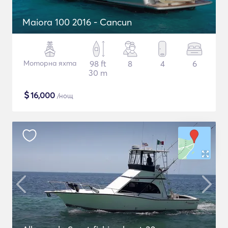
Maiora 100 2016 - Cancun
Моторна яхта
98 ft
8
4
6
30 m
$
16,000
/нощ