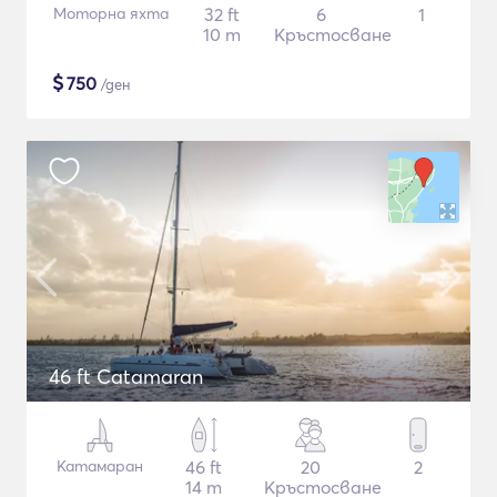
Моторна яхта
32 ft
6
1
10 m
Кръстосване
$
750
/ден
46 ft Catamaran
Катамаран
46 ft
20
2
14 m
Кръстосване