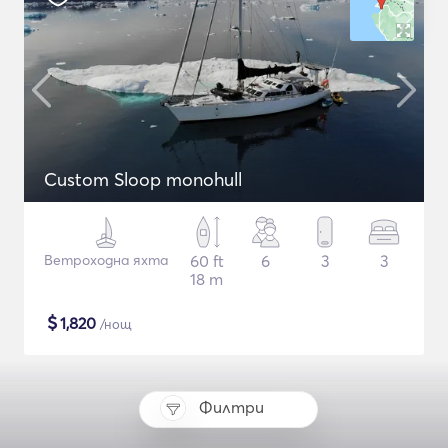
Custom Sloop monohull
Ветроходна яхта
60 ft
6
3
3
18 m
$
1,820
/нощ
Филтри