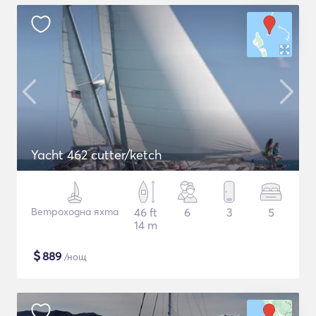
Yacht 462 cutter/ketch
Ветроходна яхта
46 ft
6
3
5
14 m
$
889
/нощ