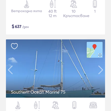
Ветроходна яхта
40 ft
10
1
12 m
Кръстосване
$
637
/ден
Southern Ocean Marine 75