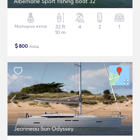
Albemarle Sport fishing boat 32
Моторна яхта
32 ft
4
2
1
10 m
$
800
/нощ
Jeanneau Sun Odyssey