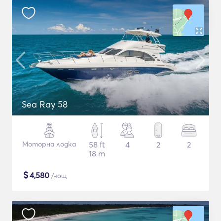
Sea Ray 58
Моторна лодка
58 ft
4
2
2
18 m
$
4,580
/нощ