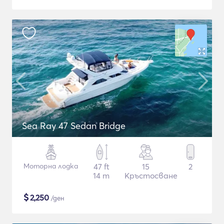
Sea Ray 47 Sedan Bridge
Моторна лодка
47 ft
15
2
14 m
Кръстосване
$
2,250
/ден