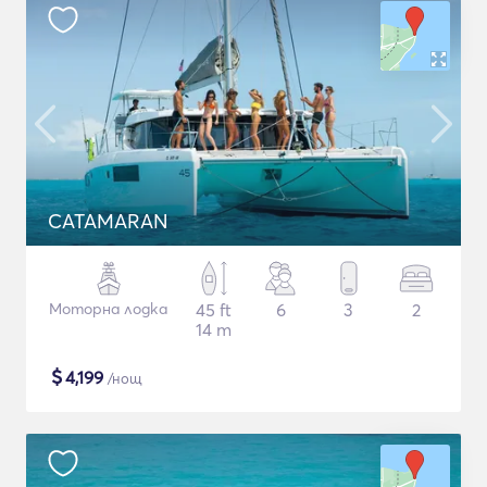
CATAMARAN
Моторна лодка
45 ft
6
3
2
14 m
$
4,199
/нощ