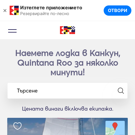
Изтеглете приложението
×
ОТВОРИ
Резервирайте по-лесно
Наемете лодка в Канкун,
Quintana Roo за няколко
минути!
Търсене
Цената винаги включва екипажа.