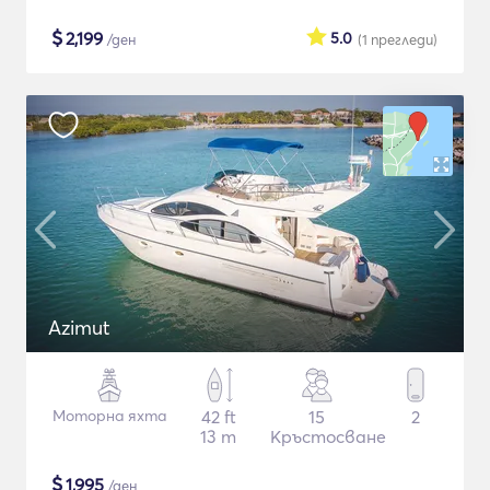
$
2,199
5.0
/ден
(1
прегледи
)
Azimut
Моторна яхта
42 ft
15
2
13 m
Кръстосване
$
1,995
/ден