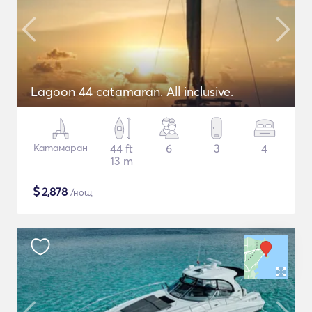
Lagoon 44 catamaran. All inclusive.
Катамаран
44 ft
6
3
4
13 m
$
2,878
/нощ