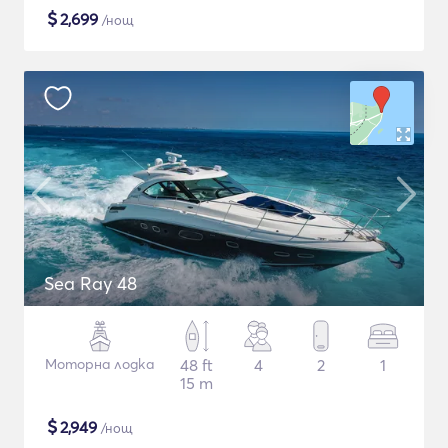
$
2,699
/нощ
Sea Ray 48
Моторна лодка
48 ft
4
2
1
15 m
$
2,949
/нощ