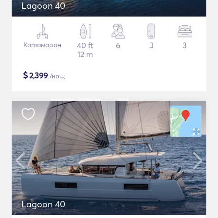
Lagoon 40
Катамаран
40 ft
6
3
3
12 m
$
2,399
/нощ
Lagoon 40