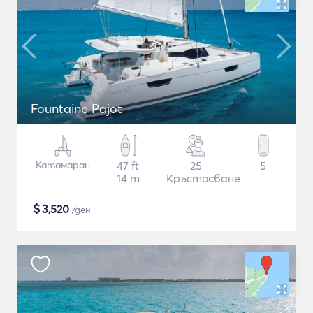
Fountaine Pajot
Катамаран
47 ft
25
5
14 m
Кръстосване
$
3,520
/ден