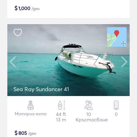
$
1,000
/ден
Sea Ray Sundancer 41
Моторна яхта
44 ft
10
0
13 m
Кръстосване
$
805
/ден