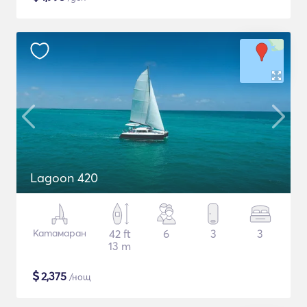
Lagoon 420
Катамаран
42 ft
6
3
3
13 m
$
2,375
/нощ