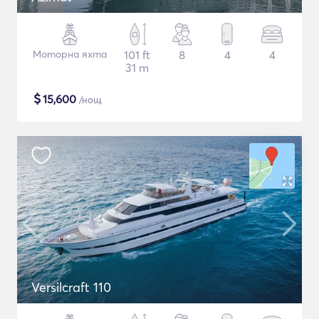
Моторна яхта
101 ft
8
4
4
31 m
$
15,600
/нощ
Versilcraft 110