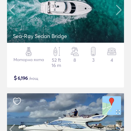
Sea-Ray Sedan Bridge
Моторна яхта
52 ft
8
3
4
16 m
$
6,196
/нощ