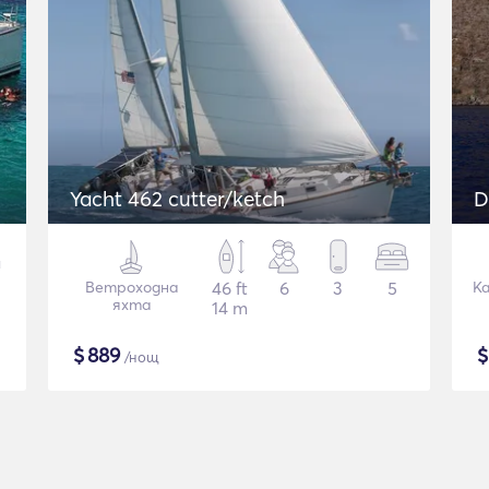
Yacht 462 cutter/ketch
D
Ветроходна
46 ft
6
3
5
К
яхта
14 m
$
889
/нощ