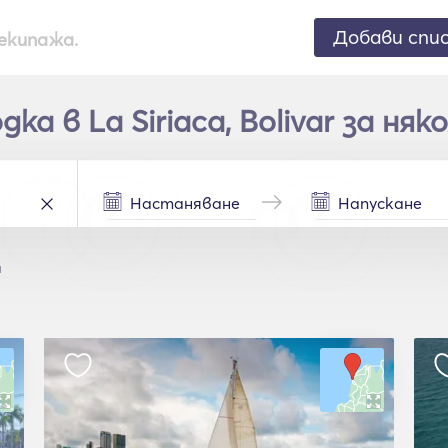
Добави спи
екипажа.
ка в La Siriaca, Bolivar за няк
a