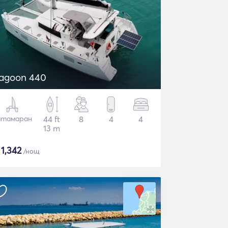
agoon 440
атамаран
44 ft
8
4
4
13 m
$
1,342
/нощ