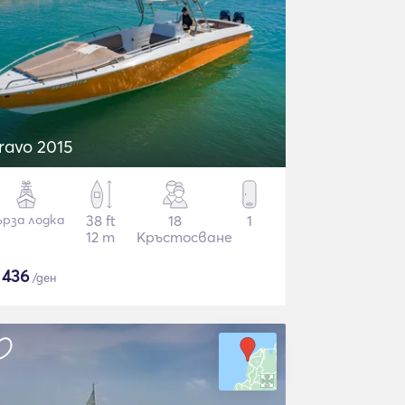
ravo 2015
ърза лодка
38 ft
18
1
12 m
Кръстосване
$
436
/ден