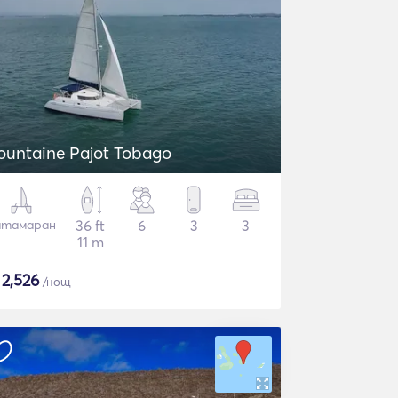
ountaine Pajot Tobago
атамаран
36 ft
6
3
3
11 m
$
2,526
/нощ