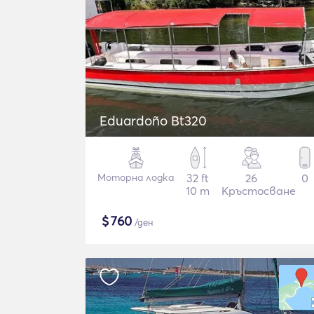
Eduardoño Bt320
Моторна лодка
32 ft
26
0
10 m
Кръстосване
$
760
/ден