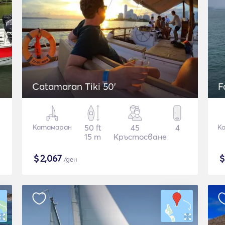
Catamaran Tiki 50'
F
Катамаран
50 ft
45
4
К
15 m
Кръстосване
$
2,067
/ден