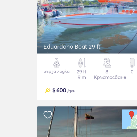
Eduardoño Boat 29 ft
Бърза лодка
29 ft
8
0
9 m
Кръстосване
$
600
/ден