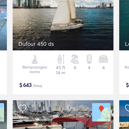
Dufour 450 ds
L
Ветроходна
45 ft
6
4
4
К
яхта
14 m
$
643
/нощ