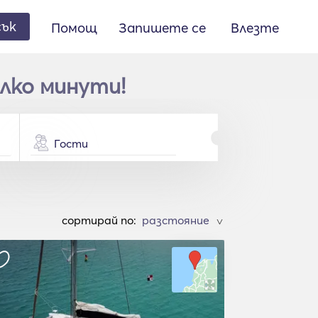
сък
Помощ
Запишете се
Влезте
олко минути!
Гости
cортирай по:
>