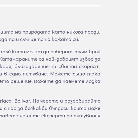
ците на природата като никога преди.
одата и слънцето на кожата си.
 тъй като могат да поберат голям брой
. Катамараните са най-добрият избор за
края, благодарение на своята скорост,
а в едно пътуване. Можете също така
шето решение, можете да наемете лодка
iaca, Bolivar. Намерете и резервирайте
 с нас за всякакви въпроси, които може
ставете нашите експерти по пътувания