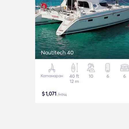
Nautitech 40
Катамаран
40 ft
10
6
6
12 m
$
1,071
/нощ