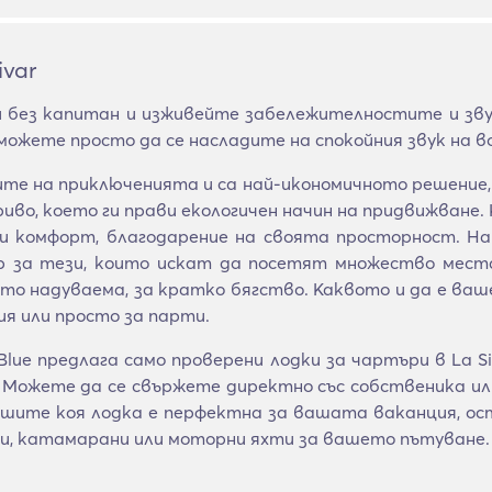
ivar
и без капитан и изживейте забележителностите и зву
ожете просто да се насладите на спокойния звук на в
те на приключенията и са най-икономичното решение,
риво, което ги прави екологичен начин на придвижване
и комфорт, благодарение на своята просторност. На
р за тези, които искат да посетят множество мест
ато надуваема, за кратко бягство. Каквото и да е ва
ия или просто за парти.
ue предлага само проверени лодки за чартъри в La Sir
 Можете да се свържете директно със собственика или
решите коя лодка е перфектна за вашата ваканция, о
и, катамарани или моторни яхти за вашето пътуване.