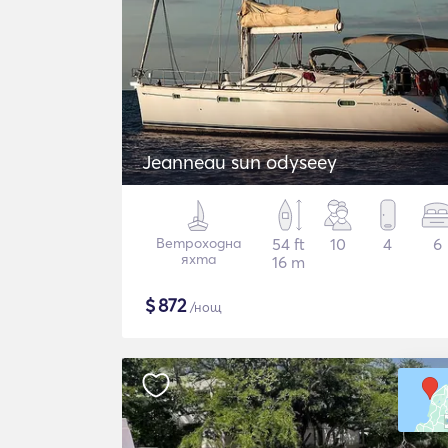
Jeanneau sun odyseey
Ветроходна
54 ft
10
4
6
яхта
16 m
$
872
/нощ