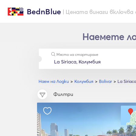
BednBlue
| Цената винаги включва 
Наемете лод
Място на стартиране
Наем на Лодки
Колумбия
Bolivar
La Siriac
Филтри