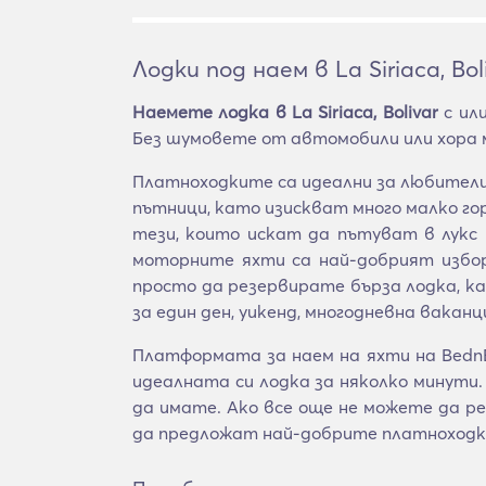
Лодки под наем в La Siriaca, Bol
Наемете лодка в La Siriaca, Bolivar
с ил
Без шумовете от автомобили или хора м
Платноходките са идеални за любители
пътници, като изискват много малко го
тези, които искат да пътуват в лукс 
моторните яхти са най-добрият избо
просто да резервирате бърза лодка, к
за един ден, уикенд, многодневна ваканц
Платформата за наем на яхти на BednBl
идеалната си лодка за няколко минути.
да имате. Ако все още не можете да 
да предложат най-добрите платноходк