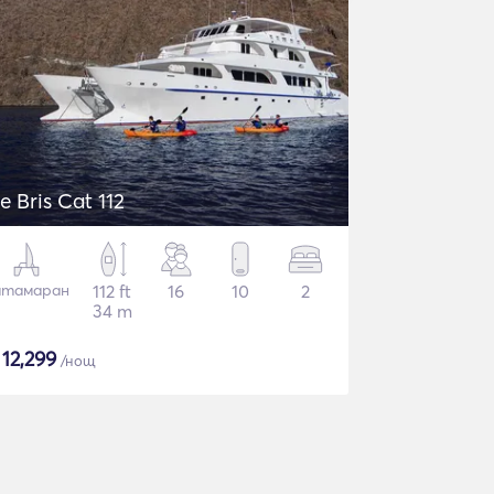
e Bris Cat 112
атамаран
112 ft
16
10
2
34 m
$
12,299
/нощ