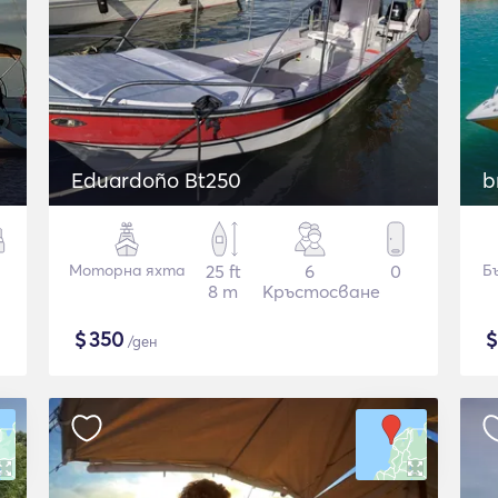
Eduardoño Bt250
b
Моторна яхта
25 ft
6
0
Б
8 m
Кръстосване
$
350
/ден