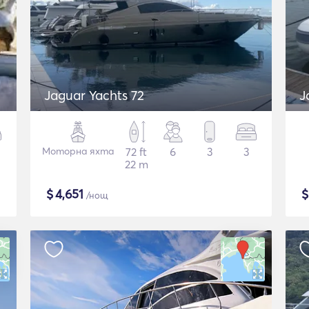
Jaguar Yachts 72
J
Моторна яхта
72 ft
6
3
3
22 m
$
4,651
/нощ