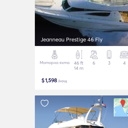
Jeanneau Prestige 46 Fly
Моторна яхта
46 ft
6
3
4
14 m
$
1,598
/нощ