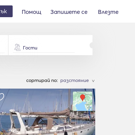
сък
Помощ
Запишете се
Влезте
Гости
cортирай по:
>