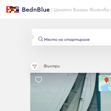
BednBlue
| Цената винаги включва 
Филтри