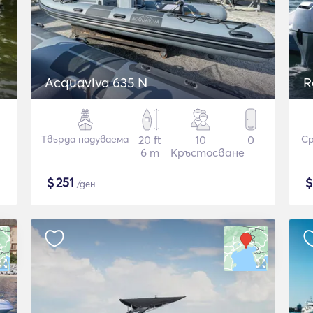
Acquaviva 635 N
R
Твърда надуваема
20 ft
10
0
Ср
6 m
Кръстосване
$
251
/ден