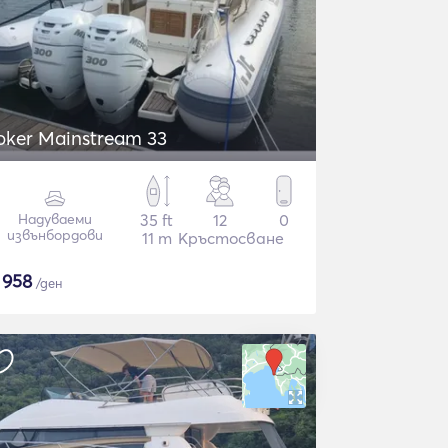
oker Mainstream 33
Надуваеми
35 ft
12
0
извънбордови
11 m
Кръстосване
$
958
/ден