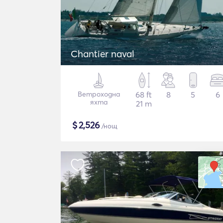
Chantier naval
Ветроходна
68 ft
8
5
6
яхта
21 m
$
2,526
/нощ