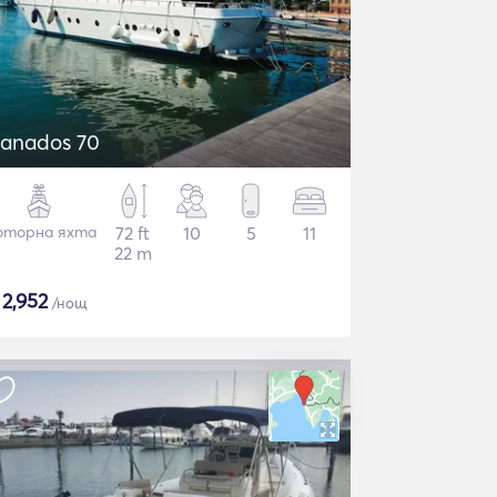
anados 70
торна яхта
72 ft
10
5
11
22 m
$
2,952
/нощ