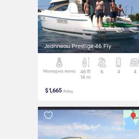
Jeanneau Prestige 46 Fly
Моторна яхта
46 ft
6
4
4
14 m
$
1,665
/нощ