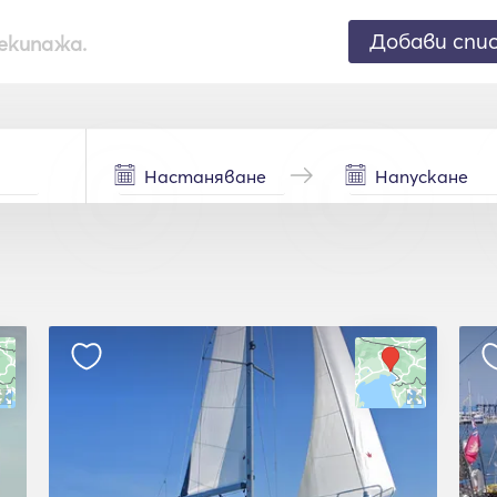
Добави спи
екипажа.