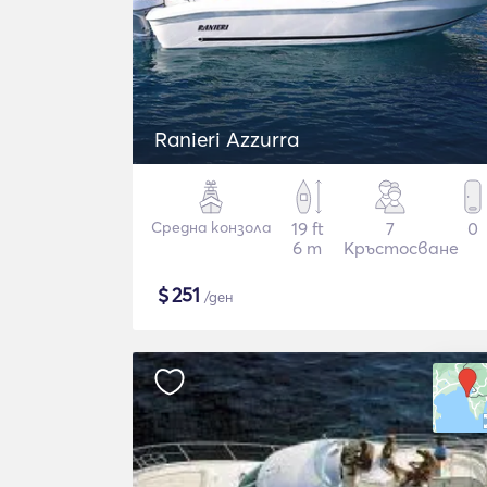
Ranieri Azzurra
Средна конзола
19 ft
7
0
6 m
Кръстосване
$
251
/ден