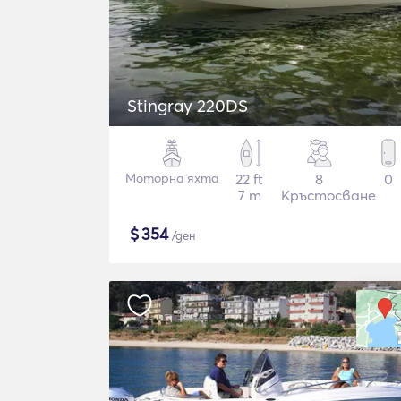
Stingray 220DS
Моторна яхта
22 ft
8
0
7 m
Кръстосване
$
354
/ден