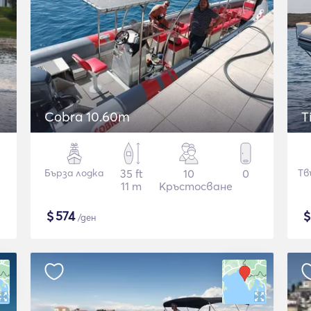
Cobra 10.60m
T
Бърза лодка
35 ft
10
0
Тв
11 m
Кръстосване
$
574
/ден