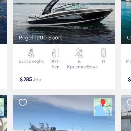
Regal 1900 Sport
C
Бърза лодка
20 ft
6
0
Мо
6 m
Кръстосване
$
285
/ден