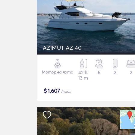
AZIMUT AZ 40
Моторна яхта
42 ft
6
2
2
13 m
$
1,607
/нощ