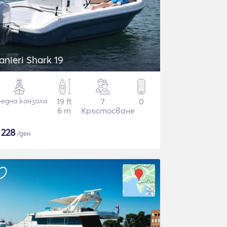
anieri Shark 19
една конзола
19 ft
7
0
6 m
Кръстосване
$
228
/ден