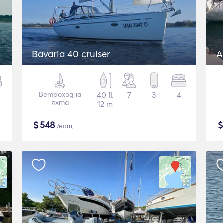
Bavaria 40 cruiser
A
Ветроходна
40 ft
7
3
4
яхта
12 m
$
548
/нощ