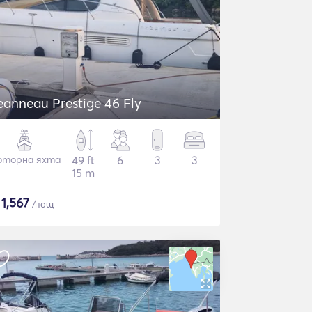
eanneau Prestige 46 Fly
торна яхта
49 ft
6
3
3
15 m
$
1,567
/нощ