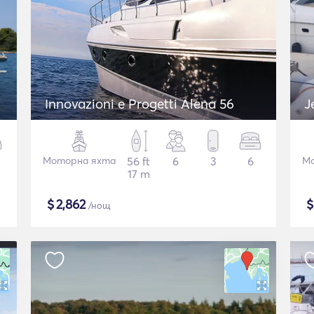
Innovazioni e Progetti Alena 56
J
Моторна яхта
56 ft
6
3
6
Мо
17 m
$
2,862
/нощ