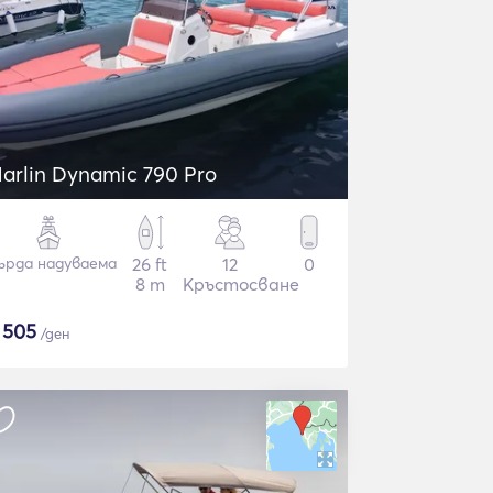
arlin Dynamic 790 Pro
ърда надуваема
26 ft
12
0
8 m
Кръстосване
$
505
/ден