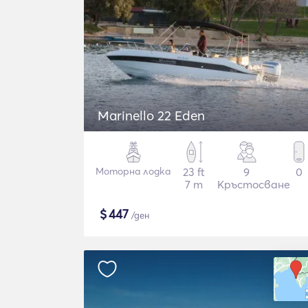
Marinello 22 Eden
Моторна лодка
23 ft
9
0
7 m
Кръстосване
$
447
/ден