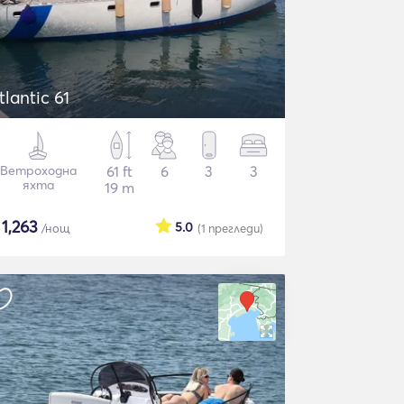
tlantic 61
Ветроходна
61 ft
6
3
3
яхта
19 m
$
1,263
5.0
/нощ
(1
прегледи
)