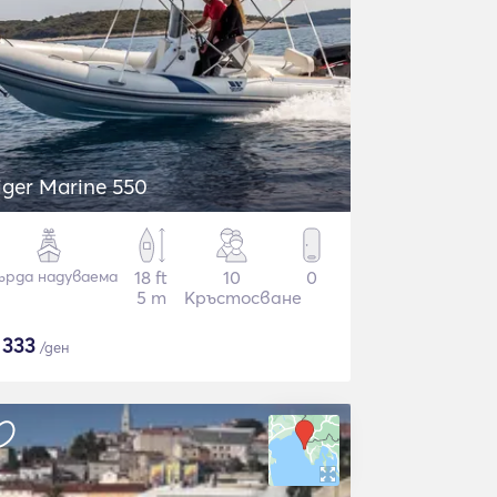
iger Marine 550
ърда надуваема
18 ft
10
0
5 m
Кръстосване
$
333
/ден