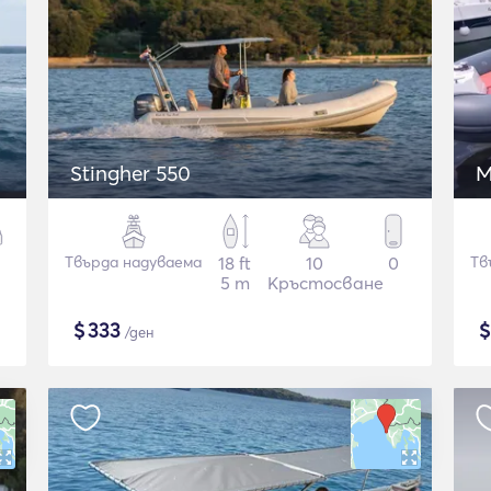
Stingher 550
M
Твърда надуваема
18 ft
10
0
Тв
5 m
Кръстосване
$
333
/ден