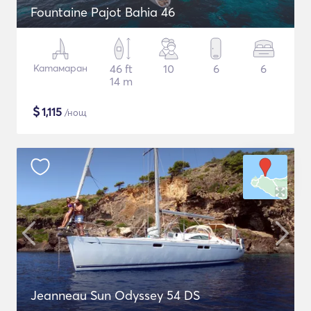
Fountaine Pajot Bahia 46
Катамаран
46 ft
10
6
6
14 m
$
1,115
/нощ
Jeanneau Sun Odyssey 54 DS