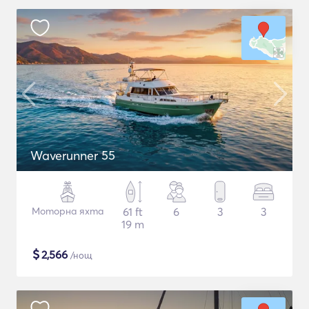
Waverunner 55
Моторна яхта
61 ft
6
3
3
19 m
$
2,566
/нощ