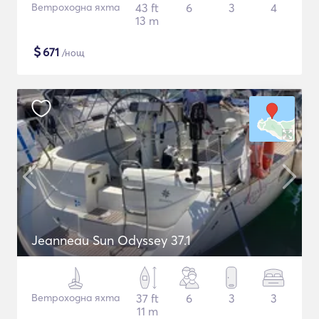
Ветроходна яхта
43 ft
6
3
4
13 m
$
671
/нощ
Jeanneau Sun Odyssey 37.1
Ветроходна яхта
37 ft
6
3
3
11 m