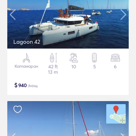
Lagoon 42
Катамаран
42 ft
10
5
6
13 m
$
940
/нощ