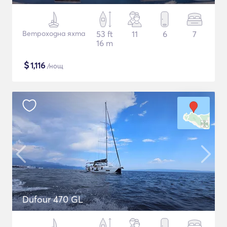
Ветроходна яхта
53 ft
11
6
7
16 m
$
1,116
/нощ
Dufour 470 GL