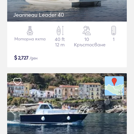
Jeanneau Leader 40
Моторна яхта
40 ft
10
1
12 m
Кръстосване
$
2,727
/ден