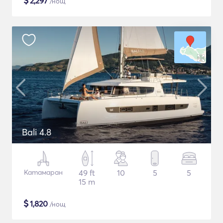
$
2,297
/нощ
Bali 4.8
Катамаран
49 ft
10
5
5
15 m
$
1,820
/нощ