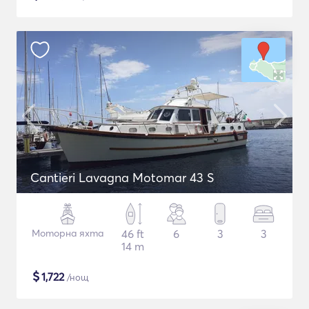
Cantieri Lavagna Motomar 43 S
Моторна яхта
46 ft
6
3
3
14 m
$
1,722
/нощ