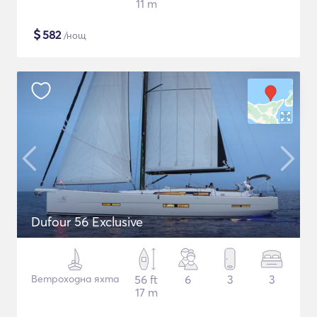
11 m
$
582
/нощ
Dufour 56 Exclusive
Ветроходна яхта
56 ft
6
3
3
17 m