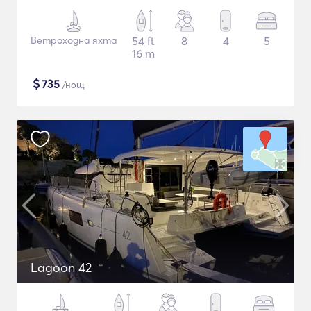
Ветроходна яхта
54 ft
8
4
5
16 m
$
735
/нощ
Lagoon 42