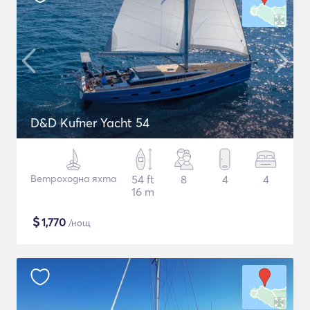
D&D Kufner Yacht 54
Ветроходна яхта
54 ft
8
4
4
16 m
$
1,770
/нощ