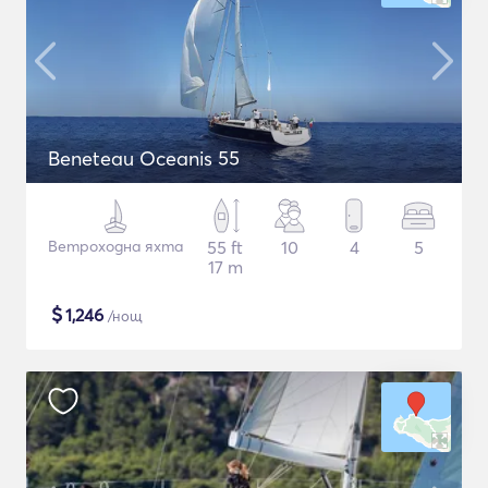
Beneteau Oceanis 55
Ветроходна яхта
55 ft
10
4
5
17 m
$
1,246
/нощ