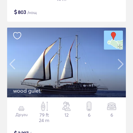
$
803
/нощ
wood gulet
Други
79 ft
12
6
6
24 m