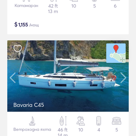
Катамаран
42 ft
10
5
6
13 m
$
1,155
/нощ
Bavaria C45
Ветроходна яхта
46 ft
10
4
5
14 m