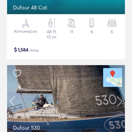
Dufour 48 Cat
Катамаран
48 ft
11
6
6
15 m
$
1,584
/нощ
Dufour 530