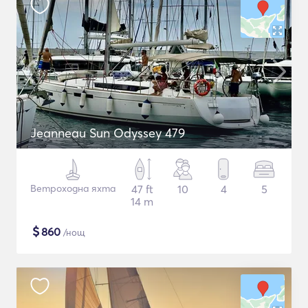
Jeanneau Sun Odyssey 479
Ветроходна яхта
47 ft
10
4
5
14 m
$
860
/нощ