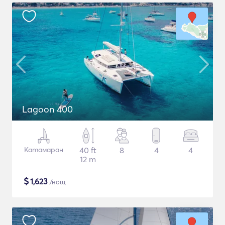
Lagoon 400
Катамаран
40 ft
8
4
4
12 m
$
1,623
/нощ