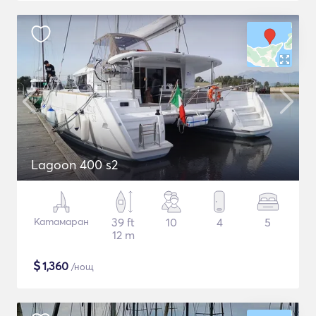
Lagoon 400 s2
Катамаран
39 ft
10
4
5
12 m
$
1,360
/нощ