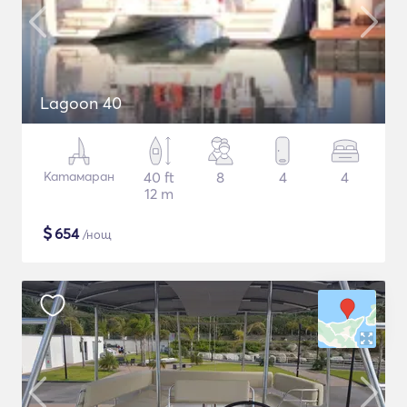
Lagoon 40
Катамаран
40 ft
8
4
4
12 m
$
654
/нощ