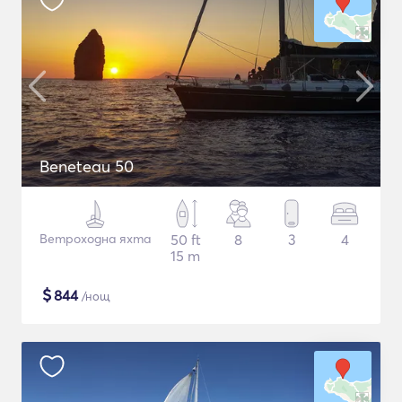
Beneteau 50
Ветроходна яхта
50 ft
8
3
4
15 m
$
844
/нощ