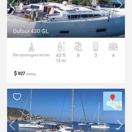
Dufour 430 GL
Ветроходна яхта
43 ft
8
3
4
13 m
$
927
/нощ