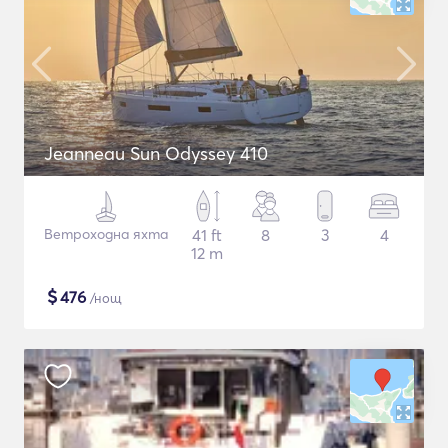
Jeanneau Sun Odyssey 410
Ветроходна яхта
41 ft
8
3
4
12 m
$
476
/нощ