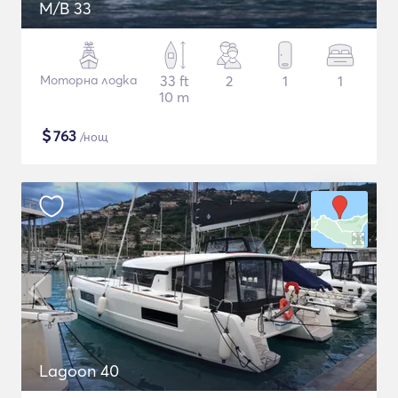
M/B 33
Моторна лодка
33 ft
2
1
1
10 m
$
763
/нощ
Lagoon 40