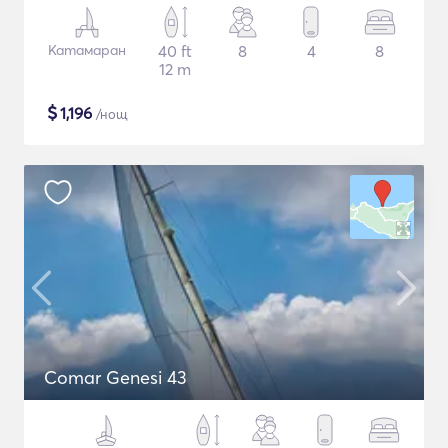
Катамаран
40 ft
8
4
8
12 m
$
1,196
/нощ
Comar Genesi 43