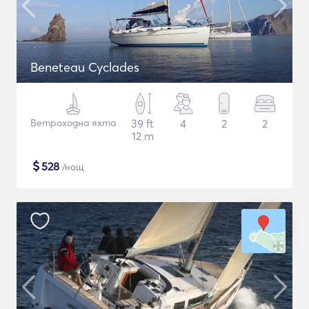
Beneteau Cyclades
Ветроходна яхта
39 ft
4
2
2
12 m
$
528
/нощ