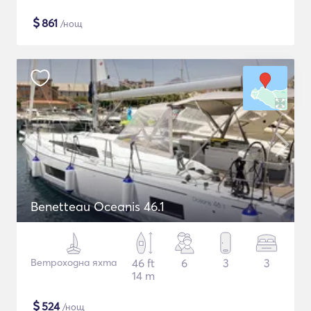
$
861
/нощ
Benetteau Oceanis 46.1
Ветроходна яхта
46 ft
6
3
3
14 m
$
524
/нощ