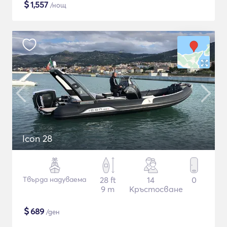
$
1,557
/нощ
Icon 28
Твърда надуваема
28 ft
14
0
9 m
Кръстосване
$
689
/ден