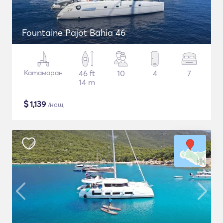
Fountaine Pajot Bahia 46
Катамаран
46 ft
10
4
7
14 m
$
1,139
/нощ