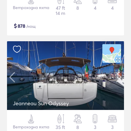
Ветроходна яхта
47 ft
8
4
4
14 m
$
878
/нощ
Jeanneau Sun Odyssey
Ветроходна яхта
35 ft
8
3
3