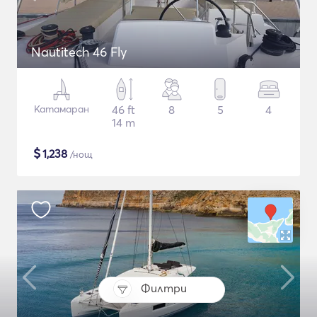
Nautitech 46 Fly
Катамаран
46 ft
8
5
4
14 m
$
1,238
/нощ
Филтри