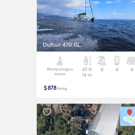
Dufour 470 GL
Ветроходна
47 ft
8
4
4
яхта
14 m
$
878
/нощ