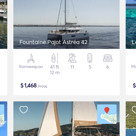
Fountaine Pajot Astréa 42
L
Катамаран
41 ft
11
5
6
М
12 m
$
1,468
/нощ