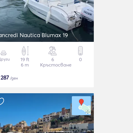
ancredi Nautica Blumax 19
руги
19 ft
6
0
6 m
Кръстосване
$
287
/ден