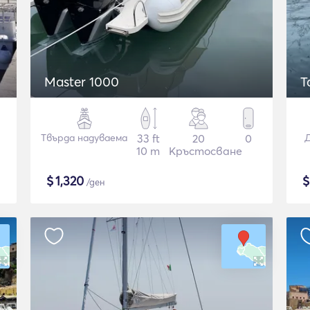
Master 1000
T
Твърда надуваема
33 ft
20
0
Д
10 m
Кръстосване
$
1,320
/ден