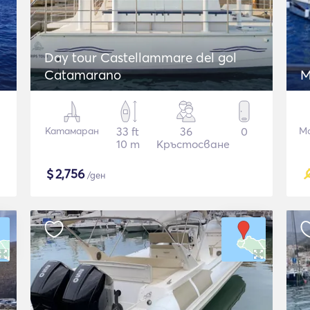
Day tour Castellammare del gol
Catamarano
M
Катамаран
33 ft
36
0
М
10 m
Кръстосване
$
2,756
/ден