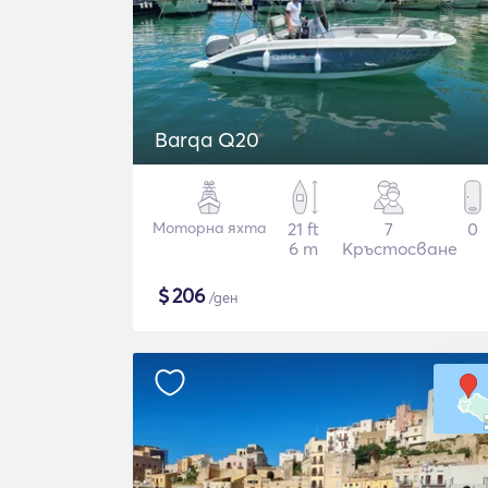
Barqa Q20
Моторна яхта
21 ft
7
0
6 m
Кръстосване
$
206
/ден