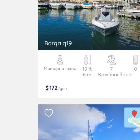
Barqa q19
Моторна яхта
19 ft
7
0
6 m
Кръстосване
$
172
/ден