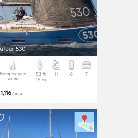
ufour 530
Ветроходна
53 ft
11
6
7
яхта
16 m
$
1,116
/нощ