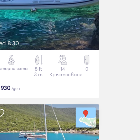
ed 8.30
оторна яхта
8 ft
14
0
3 m
Кръстосване
$
930
/ден