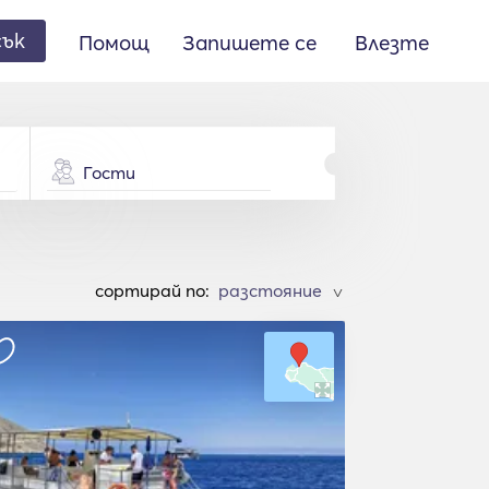
сък
Помощ
Запишете се
Влезте
Гости
cортирай по:
>