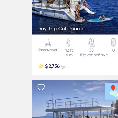
Day Trip Catamarano
Катамаран
12 ft
33
0
4 m
Кръстосване
$
2,756
/ден