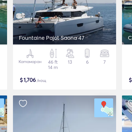
Fountaine Pajot Saona 47
C
Катамаран
46 ft
13
6
7
14 m
$
1,706
/нощ