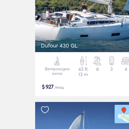
Dufour 430 GL
Ветроходна
43 ft
8
3
4
яхта
13 m
$
927
/нощ