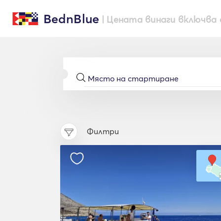
BednBlue
| Цената винаги включва 
Филтри