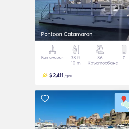
Pontoon Catamaran
Катамаран
33 ft
36
0
10 m
Кръстосване
$
2,411
/ден