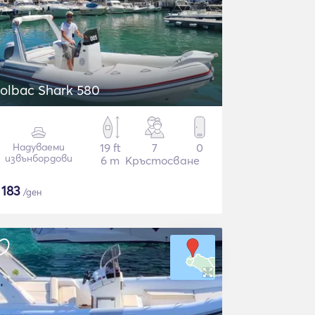
olbac Shark 580
Надуваеми
19 ft
7
0
извънбордови
6 m
Кръстосване
$
183
/ден