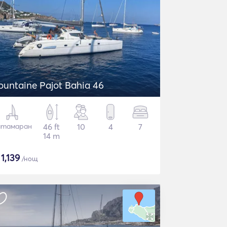
ountaine Pajot Bahia 46
атамаран
46 ft
10
4
7
14 m
$
1,139
/нощ