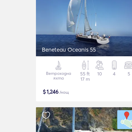
Beneteau Oceanis 55
Ветроходна
55 ft
10
4
5
яхта
17 m
$
1,246
/нощ