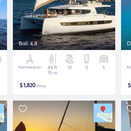
Bali 4.8
D
Катамаран
49 ft
10
5
5
К
15 m
$
1,820
/нощ