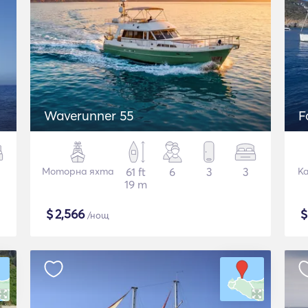
Waverunner 55
F
Моторна яхта
61 ft
6
3
3
К
19 m
$
2,566
/нощ