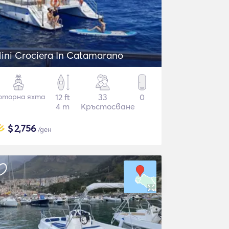
ini Crociera In Catamarano
оторна яхта
12 ft
33
0
4 m
Кръстосване
$
2,756
/ден