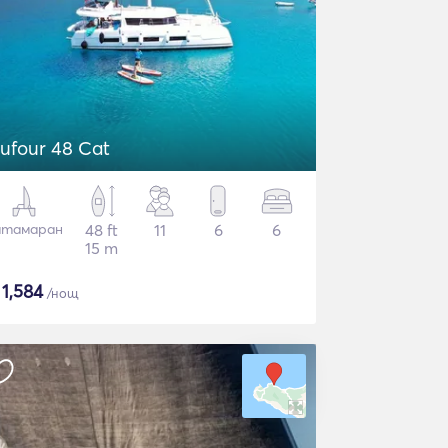
ufour 48 Cat
атамаран
48 ft
11
6
6
15 m
$
1,584
/нощ