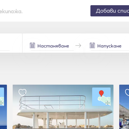
Добави спи
екипажа.