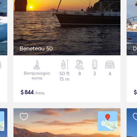
Beneteau 50
D
Ветроходна
50 ft
8
3
4
яхта
15 m
$
844
/нощ