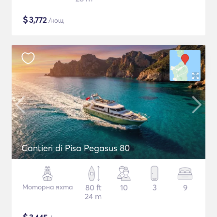
$
3,772
/нощ
Cantieri di Pisa Pegasus 80
Моторна яхта
80 ft
10
3
9
24 m