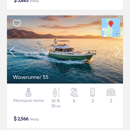
$
3,445
/нощ
Waverunner 55
Моторна яхта
61 ft
6
3
3
19 m
$
2,566
/нощ