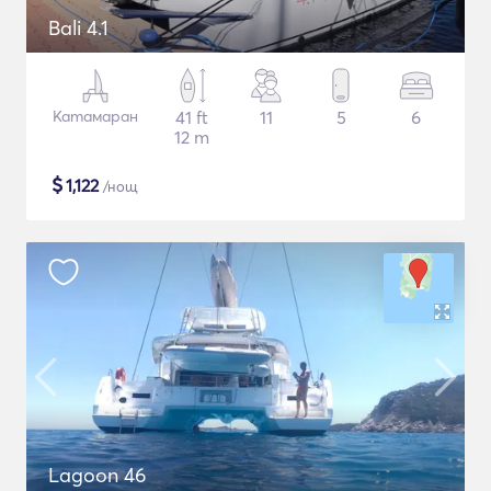
Bali 4.1
Катамаран
41 ft
11
5
6
12 m
$
1,122
/нощ
Lagoon 46