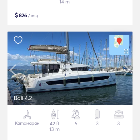
14 m
$
826
/нощ
Bali 4.2
Катамаран
42 ft
6
3
3
13 m