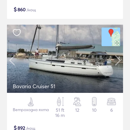
$
860
/нощ
Bavaria Cruiser 51
Ветроходна яхта
51 ft
12
10
6
16 m
$
892
/нощ