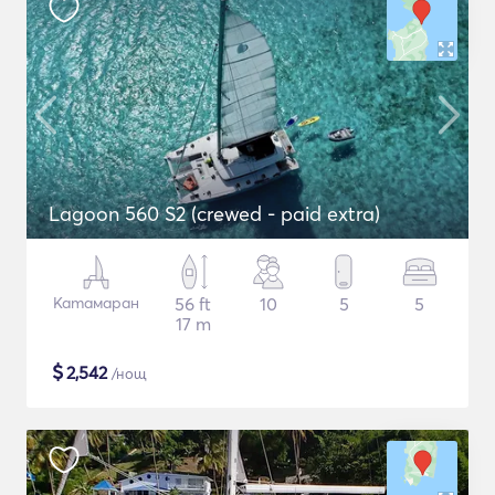
Lagoon 560 S2 (crewed - paid extra)
Катамаран
56 ft
10
5
5
17 m
$
2,542
/нощ