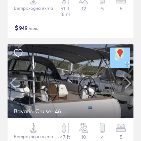
Ветроходна яхта
51 ft
12
5
6
16 m
$
949
/нощ
Bavaria Cruiser 46
Ветроходна яхта
47 ft
10
4
5