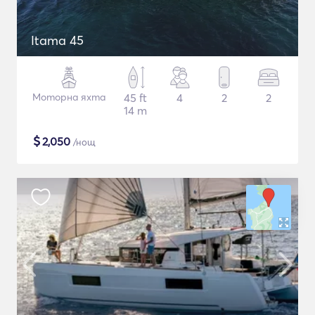
Itama 45
Моторна яхта
45 ft
4
2
2
14 m
$
2,050
/нощ