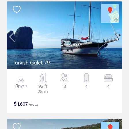
Turkish Gulet 79
Други
92 ft
8
4
4
28 m
$
1,607
/нощ