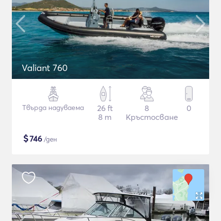
Valiant 760
Твърда надуваема
26 ft
8
0
8 m
Кръстосване
$
746
/ден