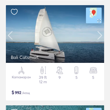
Bali Catsmart
Катамаран
39 ft
9
5
5
12 m
$
992
/нощ