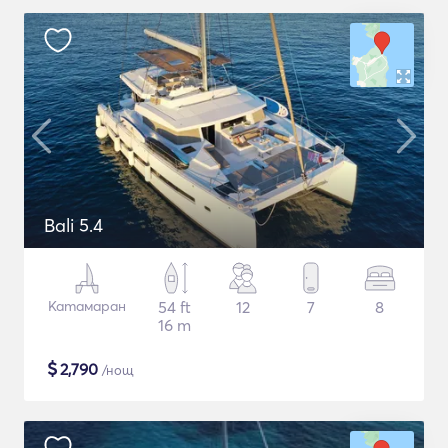
Bali 5.4
Катамаран
54 ft
12
7
8
16 m
$
2,790
/нощ