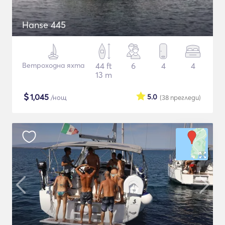
Hanse 445
Ветроходна яхта
44 ft
6
4
4
13 m
$
1,045
5.0
/нощ
(38
прегледи
)