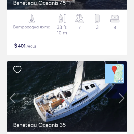
Beneteau Oceanis 45
Ветроходна яхта
33 ft
7
3
4
10 m
$
401
/нощ
Beneteau Oceanis 35