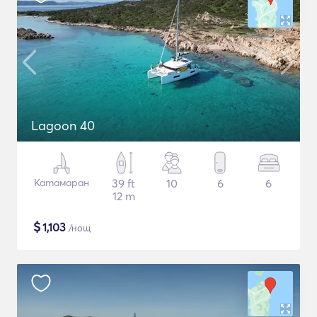
Lagoon 40
Катамаран
39 ft
10
6
6
12 m
$
1,103
/нощ