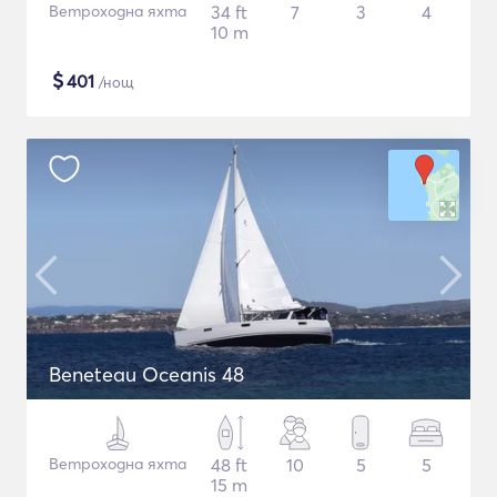
Ветроходна яхта
34 ft
7
3
4
10 m
$
401
/нощ
Beneteau Oceanis 48
Ветроходна яхта
48 ft
10
5
5
15 m