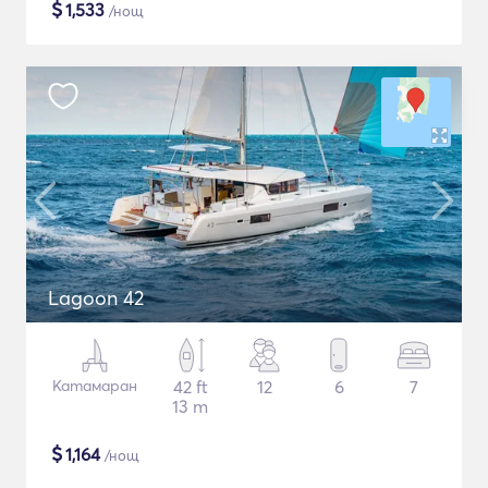
$
1,533
/нощ
Lagoon 42
Катамаран
42 ft
12
6
7
13 m
$
1,164
/нощ