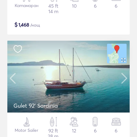
Катамаран
45 ft
10
6
6
14 m
$
1,468
/нощ
Gulet 92' Sardinia
Motor Sailer
92 ft
12
6
6
28 m