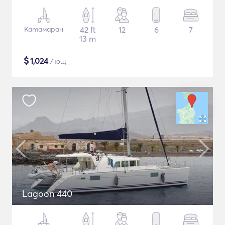
Катамаран
42 ft
12
6
7
13 m
$
1,024
/нощ
Lagoon 440