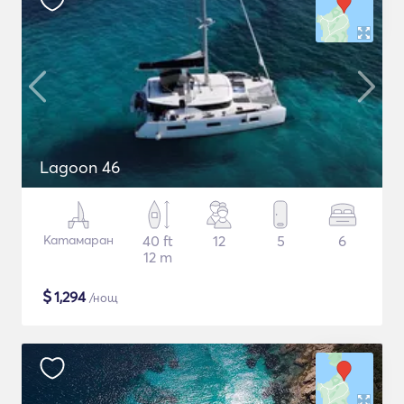
Lagoon 46
Катамаран
40 ft
12
5
6
12 m
$
1,294
/нощ