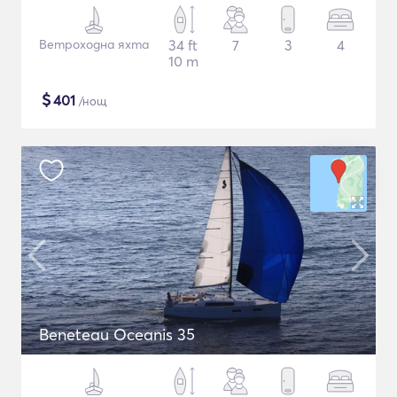
Ветроходна яхта
34 ft
7
3
4
10 m
$
401
/нощ
Beneteau Oceanis 35