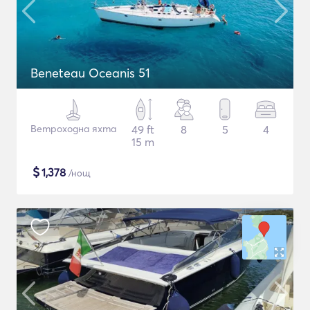
Beneteau Oceanis 51
Ветроходна яхта
49 ft
8
5
4
15 m
$
1,378
/нощ