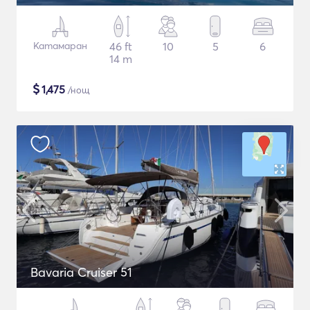
Катамаран
46 ft
10
5
6
14 m
$
1,475
/нощ
Bavaria Cruiser 51