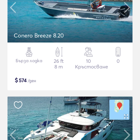
Conero Breeze 8.20
Бърза лодка
26 ft
10
0
8 m
Кръстосване
$
574
/ден