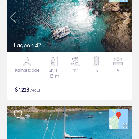
Lagoon 42
Катамаран
42 ft
12
5
6
13 m
$
1,223
/нощ