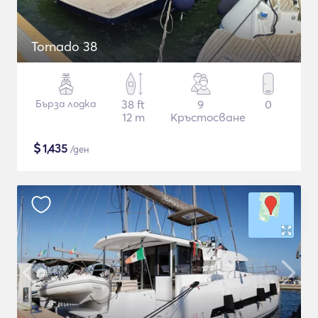
Tornado 38
Бърза лодка
38 ft
9
0
12 m
Кръстосване
$
1,435
/ден