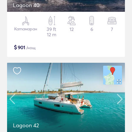
Lagoon 40
Катамаран
39 ft
12
6
7
12 m
$
901
/нощ
Lagoon 42