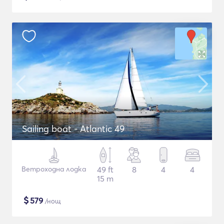
Sailing boat - Atlantic 49
Ветроходна лодка
49 ft
8
4
4
15 m
$
579
/нощ