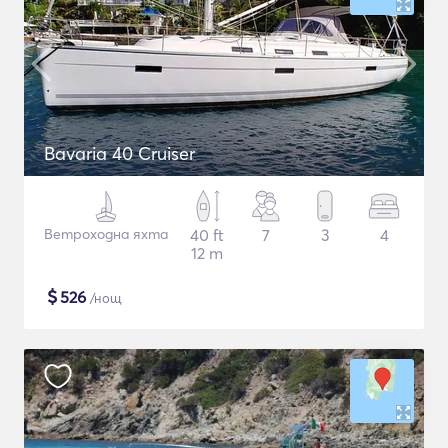
Bavaria 40 Cruiser
Ветроходна яхта
40 ft
7
3
4
12 m
$
526
/нощ