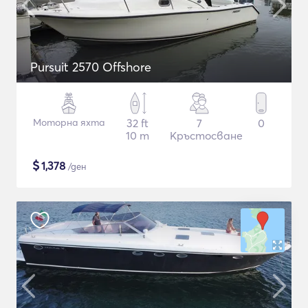
Pursuit 2570 Offshore
Моторна яхта
32 ft
7
0
10 m
Кръстосване
$
1,378
/ден