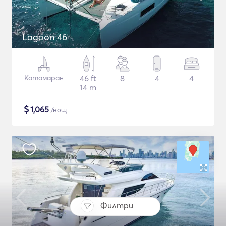
Lagoon 46
Катамаран
46 ft
8
4
4
14 m
$
1,065
/нощ
Филтри