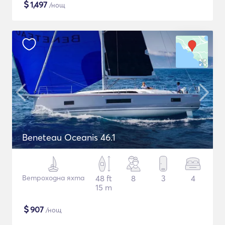
$
1,497
/нощ
Beneteau Oceanis 46.1
Ветроходна яхта
48 ft
8
3
4
15 m
$
907
/нощ