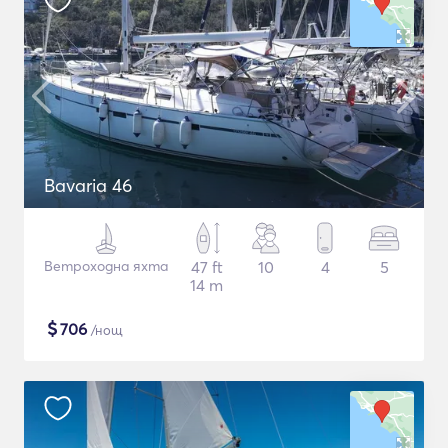
Bavaria 46
Ветроходна яхта
47 ft
10
4
5
14 m
$
706
/нощ