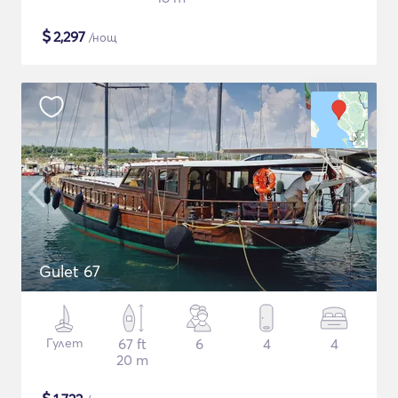
$
2,297
/нощ
Gulet 67
Гулет
67 ft
6
4
4
20 m