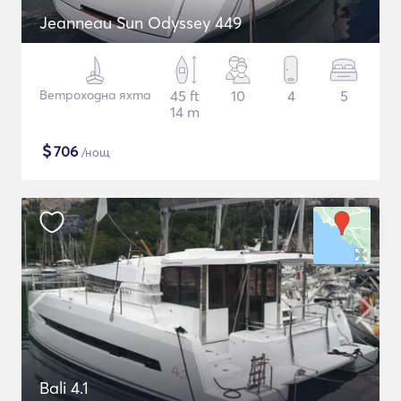
Jeanneau Sun Odyssey 449
Ветроходна яхта
45 ft
10
4
5
14 m
$
706
/нощ
Bali 4.1