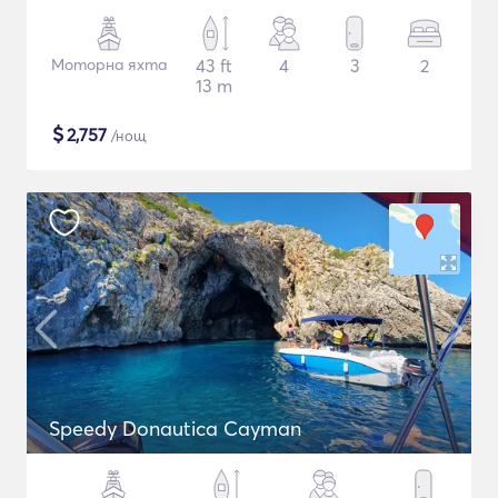
Моторна яхта
43 ft
4
3
2
13 m
$
2,757
/нощ
Speedy Donautica Cayman