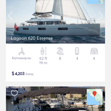
Lagoon 620 Essense
Катамаран
62 ft
8
4
4
19 m
$
4,203
/нощ