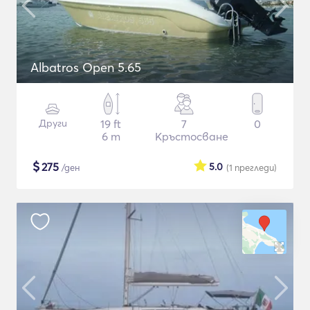
Albatros Open 5.65
Други
19 ft
7
0
6 m
Кръстосване
$
275
5.0
/ден
(1
прегледи
)