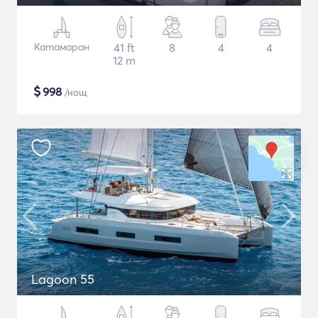
Катамаран
41 ft
8
4
4
12 m
$
998
/нощ
Lagoon 55