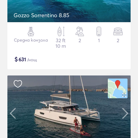
Gozzo Sorrentino 8.85
Средна конзола
32 ft
2
1
2
10 m
$
631
/нощ