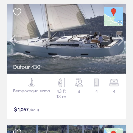
Dufour 430
Ветроходна яхта
43 ft
8
4
4
13 m
$
1,057
/нощ