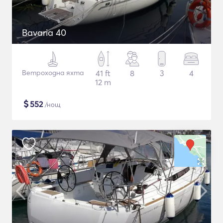
Bavaria 40
Ветроходна яхта
41 ft
8
3
4
12 m
$
552
/нощ