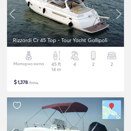
Rizzardi Cr 45 Top - Tour Yacht Gallipoli
Моторна яхта
45 ft
4
2
2
14 m
$
1,378
/нощ