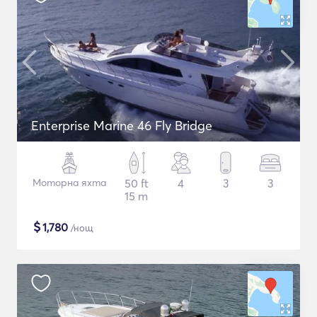
Enterprise Marine 46 Fly Bridge
Моторна яхта
50 ft
4
3
3
15 m
$
1,780
/нощ