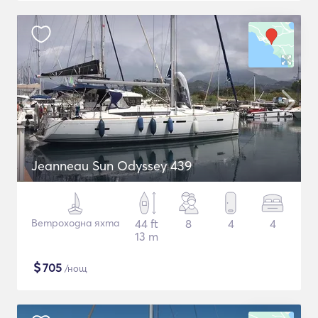
Jeanneau Sun Odyssey 439
Ветроходна яхта
44 ft
8
4
4
13 m
$
705
/нощ