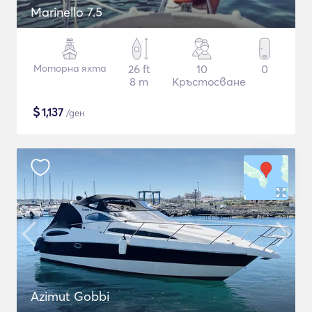
Marinello 7.5
Моторна яхта
26 ft
10
0
8 m
Кръстосване
$
1,137
/ден
Azimut Gobbi