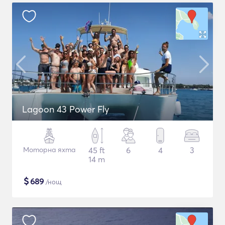
Lagoon 43 Power Fly
Моторна яхта
45 ft
6
4
3
14 m
$
689
/нощ