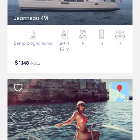
Jeanneau 49i
Ветроходна яхта
49 ft
6
3
3
15 m
$
1,148
/нощ