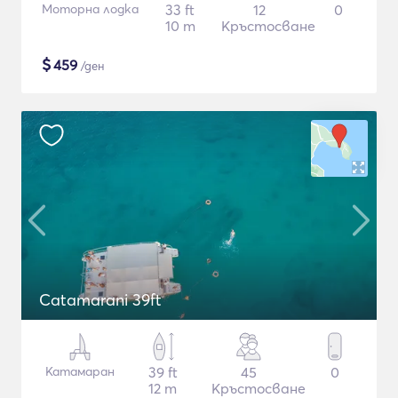
Моторна лодка
33 ft
12
0
10 m
Кръстосване
$
459
/ден
Catamarani 39ft
Катамаран
39 ft
45
0
12 m
Кръстосване