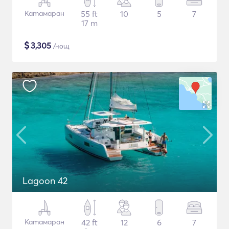
Катамаран
55 ft
10
5
7
17 m
$
3,305
/нощ
Lagoon 42
Катамаран
42 ft
12
6
7