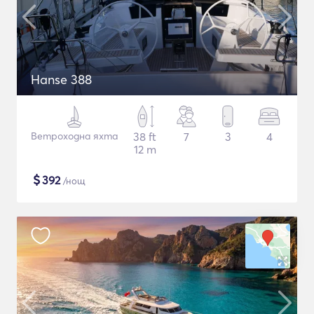
Hanse 388
Ветроходна яхта
38 ft
7
3
4
12 m
$
392
/нощ