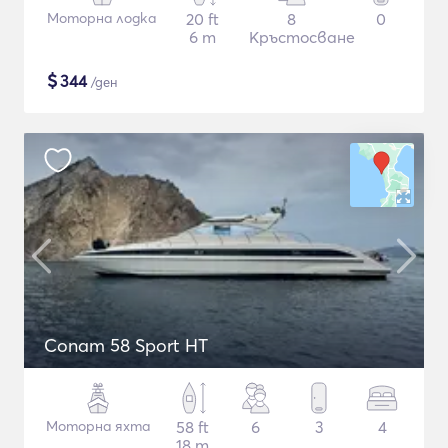
Моторна лодка
20 ft
8
0
6 m
Кръстосване
$
344
/ден
Conam 58 Sport HT
Моторна яхта
58 ft
6
3
4
18 m