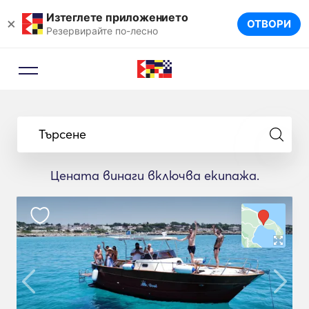
Изтеглете приложението
×
ОТВОРИ
Резервирайте по-лесно
Търсене
Цената винаги включва екипажа.