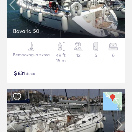
Bavaria 50
Ветроходна яхта
49 ft
12
5
6
15 m
$
631
/нощ