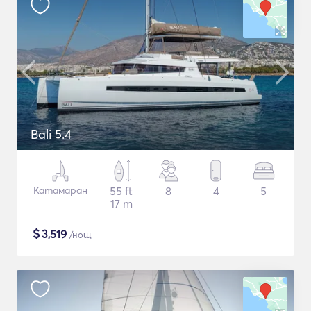
Bali 5.4
Катамаран
55 ft
8
4
5
17 m
$
3,519
/нощ