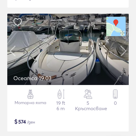
Oceanica 19.03
Моторна яхта
19 ft
5
0
6 m
Кръстосване
$
574
/ден