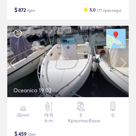
$
872
5.0
/ден
(77
прегледи
)
Oceanica 19.03
Други
19 ft
5
0
6 m
Кръстосване
$
459
/ден