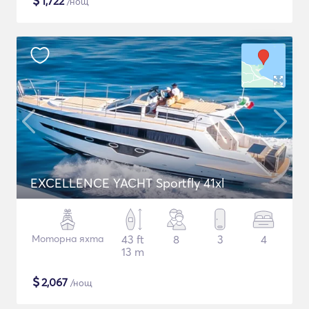
$
1,722
/нощ
EXCELLENCE YACHT Sportfly 41xl
Моторна яхта
43 ft
8
3
4
13 m
$
2,067
/нощ