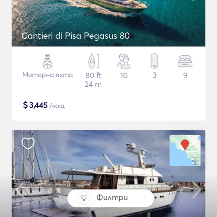
Cantieri di Pisa Pegasus 80
Моторна яхта
80 ft
10
3
9
24 m
$
3,445
/нощ
Филтри