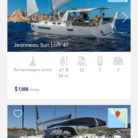
Jeanneau Sun Loft 47
Ветроходна яхта
47 ft
13
7
7
14 m
$
1,188
/нощ