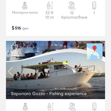
Моторна яхта
33 ft
12
1
10 m
Кръстосване
$
516
/ден
Saponaro Gozzo - Fishing experience