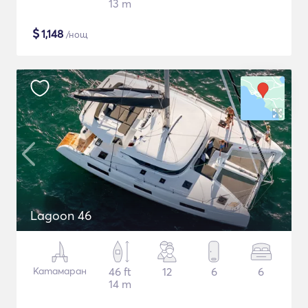
13 m
$
1,148
/нощ
Lagoon 46
Катамаран
46 ft
12
6
6
14 m