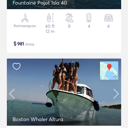
Fountaine Pajot Isla 40
Катамаран
40 ft
8
4
4
12 m
$
981
/нощ
Boston Whaler Altura