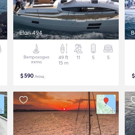
Elan 494
B
Ветроходна
49 ft
11
5
5
яхта
15 m
$
590
/нощ