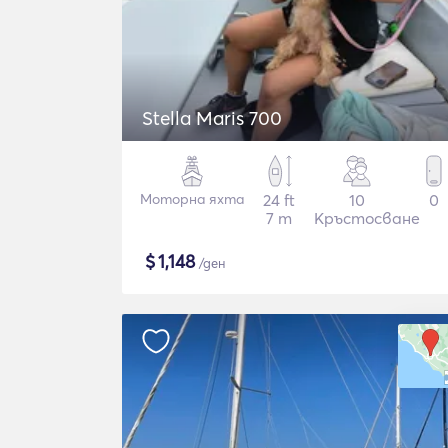
Stella Maris 700
Моторна яхта
24 ft
10
0
7 m
Кръстосване
$
1,148
/ден