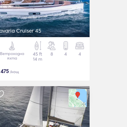
avaria Cruiser 45
Ветроходна
45 ft
8
4
4
яхта
14 m
$
475
/нощ