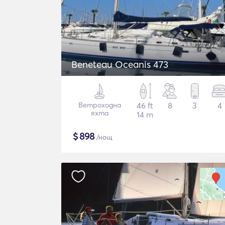
Beneteau Oceanis 473
Ветроходна
46 ft
8
3
4
яхта
14 m
$
898
/нощ