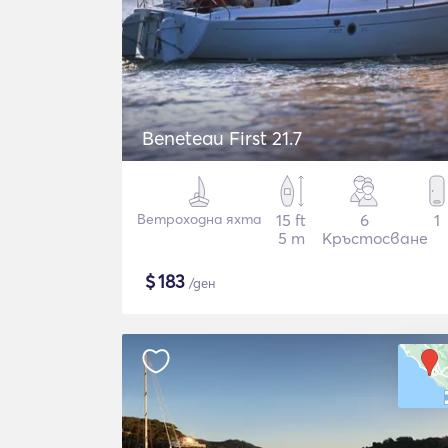
Beneteau First 21.7
Ветроходна яхта
15 ft
6
1
5 m
Кръстосване
$
183
/ден