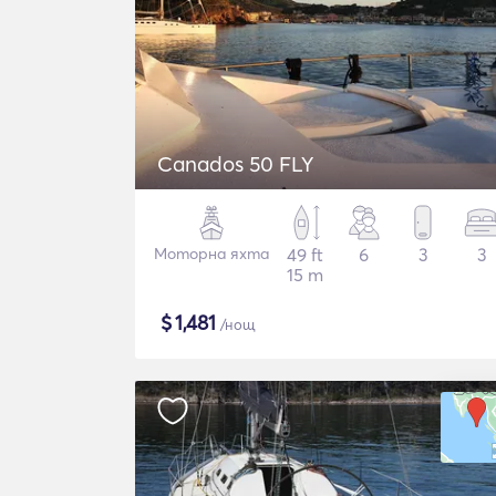
Canados 50 FLY
Моторна яхта
49 ft
6
3
3
15 m
$
1,481
/нощ