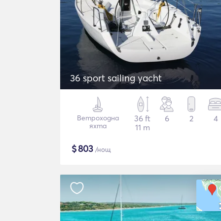
36 sport sailing yacht
Ветроходна
36 ft
6
2
4
яхта
11 m
$
803
/нощ