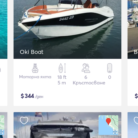
Oki Boat
B
Моторна яхта
18 ft
6
0
5 m
Кръстосване
$
344
/ден