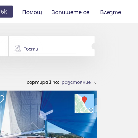
сък
Помощ
Запишете се
Влезте
Гости
cортирай по:
>