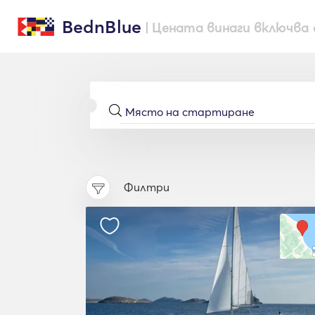
BednBlue
| Цената винаги включва 
Филтри