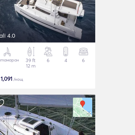
ali 4.0
атамаран
39 ft
6
4
6
12 m
$
1,091
/нощ