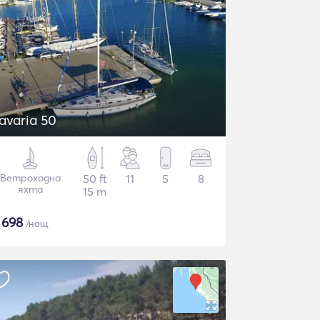
avaria 50
Ветроходна
50 ft
11
5
8
яхта
15 m
$
698
/нощ