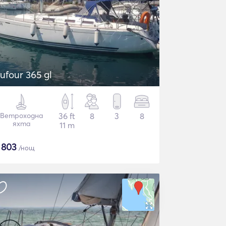
ufour 365 gl
Ветроходна
36 ft
8
3
8
яхта
11 m
$
803
/нощ