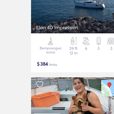
Elan 40 Impression
Ветроходна
39 ft
6
3
3
яхта
12 m
$
384
/нощ