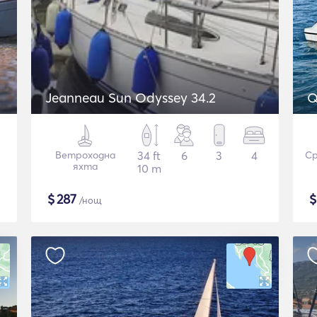
Jeanneau Sun Odyssey 34.2
Q
Ветроходна
34 ft
6
3
4
Ср
яхта
10 m
$
287
/нощ