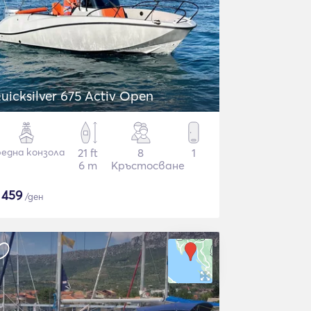
uicksilver 675 Activ Open
една конзола
21 ft
8
1
6 m
Кръстосване
$
459
/ден