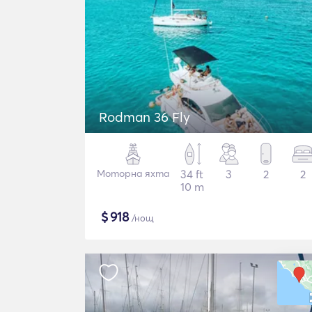
Rodman 36 Fly
Моторна яхта
34 ft
3
2
2
10 m
$
918
/нощ