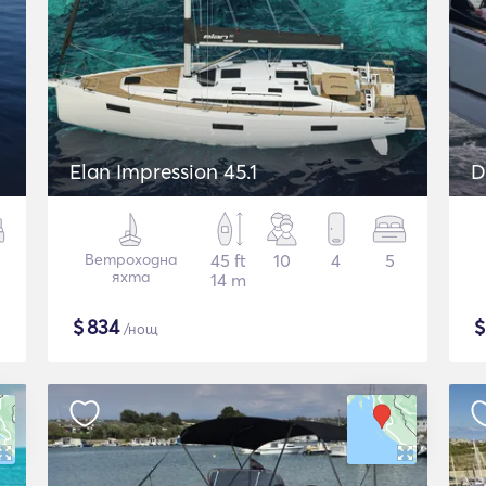
Elan Impression 45.1
D
Ветроходна
45 ft
10
4
5
яхта
14 m
$
834
/нощ