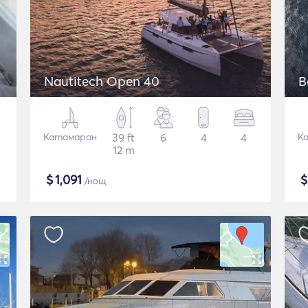
Nautitech Open 40
B
Катамаран
39 ft
6
4
4
К
12 m
$
1,091
/нощ