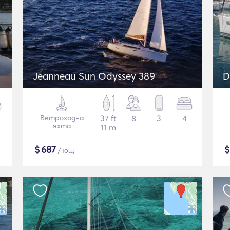
Jeanneau Sun Odyssey 389
D
Ветроходна
37 ft
8
3
4
яхта
11 m
$
687
/нощ