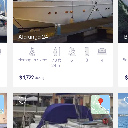
Alalunga 24
B
Моторна яхта
78 ft
6
3
4
Ве
24 m
$
1,722
/нощ