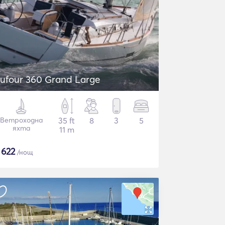
ufour 360 Grand Large
Ветроходна
35 ft
8
3
5
яхта
11 m
$
622
/нощ