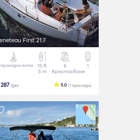
eneteau First 21.7
троходна яхта
15 ft
6
1
5 m
Кръстосване
$
287
5.0
/ден
(1
прегледи
)