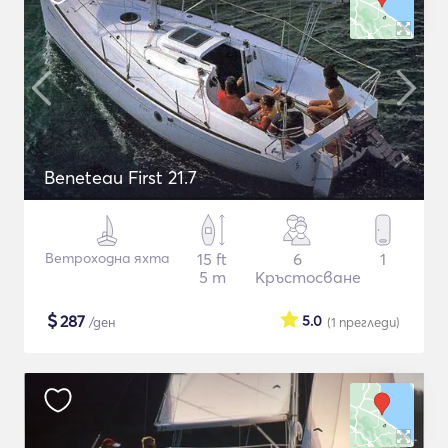
Beneteau First 21.7
Ветроходна яхта
15 ft
6
1
5 m
Кръстосване
$
287
5.0
/ден
(1
прегледи
)