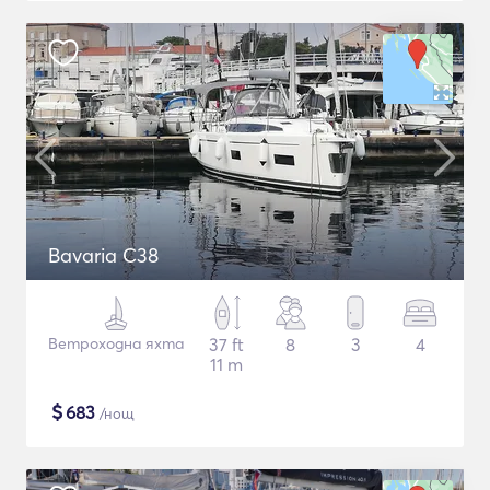
Bavaria C38
Ветроходна яхта
37 ft
8
3
4
11 m
$
683
/нощ