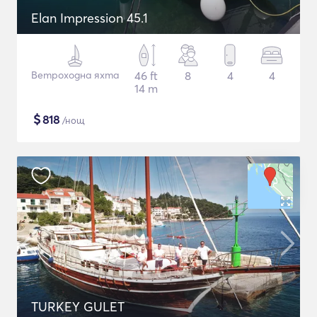
Elan Impression 45.1
Ветроходна яхта
46 ft
8
4
4
14 m
$
818
/нощ
TURKEY GULET