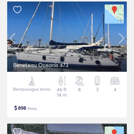
Beneteau Oceanis 473
Ветроходна яхта
46 ft
8
3
4
14 m
$
898
/нощ