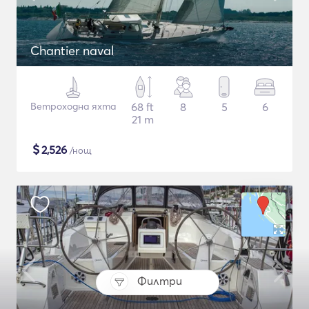
Chantier naval
Ветроходна яхта
68 ft
8
5
6
21 m
$
2,526
/нощ
Филтри