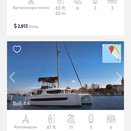
Ветроходна яхта
65 ft
6
3
3
20 m
$
2,813
/нощ
Bali 4.6
Катамаран
47 ft
11
5
6