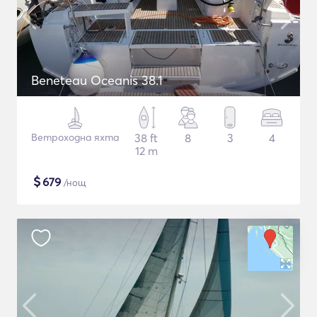
Beneteau Oceanis 38.1
Ветроходна яхта
38 ft
8
3
4
12 m
$
679
/нощ