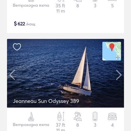
Ветроходна яхта
35 ft
8
3
5
11 m
$
622
/нощ
Jeanneau Sun Odyssey 389
Ветроходна яхта
37 ft
8
3
4
11 m