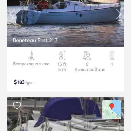
Beneteau First 21.7
Ветроходна яхта
15 ft
6
1
5 m
Кръстосване
$
183
/ден