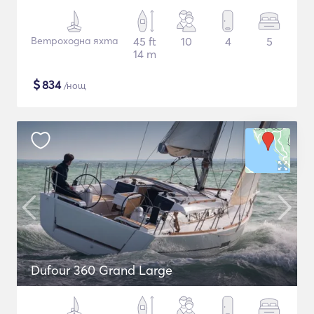
Ветроходна яхта
45 ft
10
4
5
14 m
$
834
/нощ
Dufour 360 Grand Large