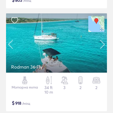
$
803
/нощ
Rodman 36 Fly
Моторна яхта
34 ft
3
2
2
10 m
$
918
/нощ