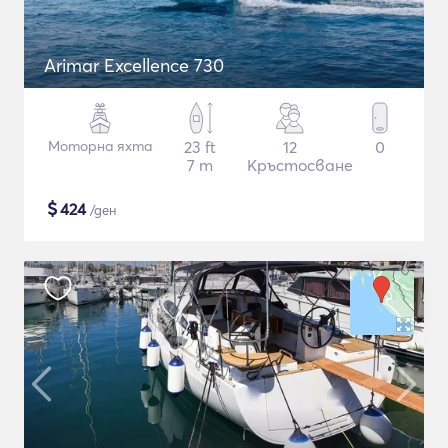
Arimar Excellence 730
Моторна яхта
23 ft
12
0
7 m
Кръстосване
$
424
/ден