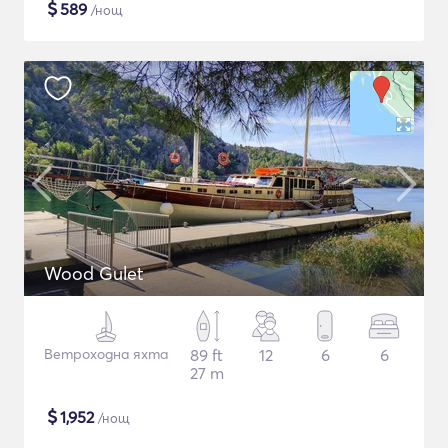
$
589
/нощ
Wood Gulet
Ветроходна яхта
89 ft
12
6
6
27 m
$
1,952
/нощ