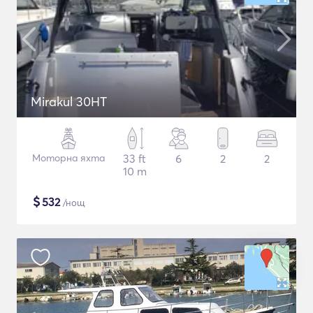
Mirakul 30HT
Моторна яхта
33 ft
6
2
2
10 m
$
532
/нощ