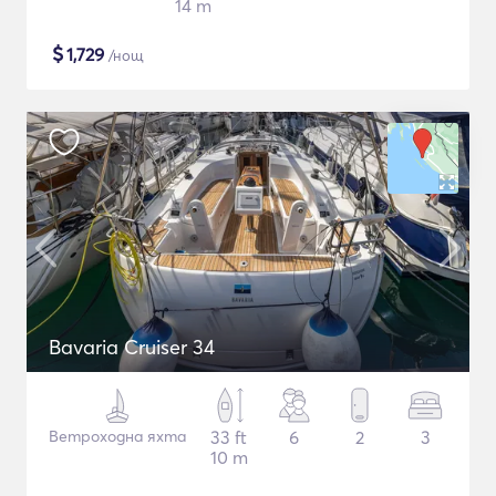
14 m
$
1,729
/нощ
Bavaria Cruiser 34
Ветроходна яхта
33 ft
6
2
3
10 m