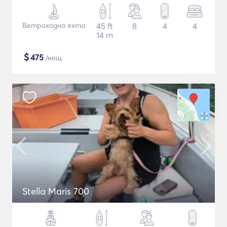
Ветроходна яхта
45 ft
8
4
4
14 m
$
475
/нощ
Stella Maris 700