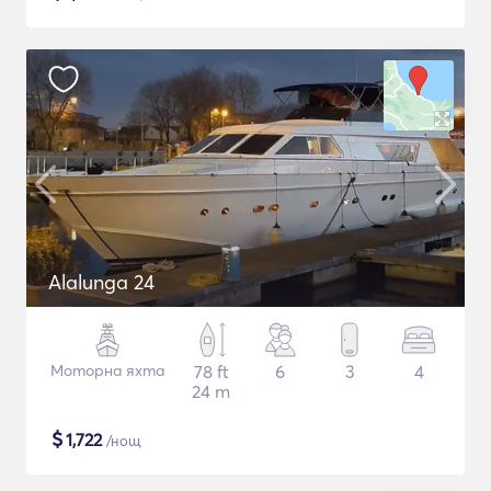
Alalunga 24
Моторна яхта
78 ft
6
3
4
24 m
$
1,722
/нощ