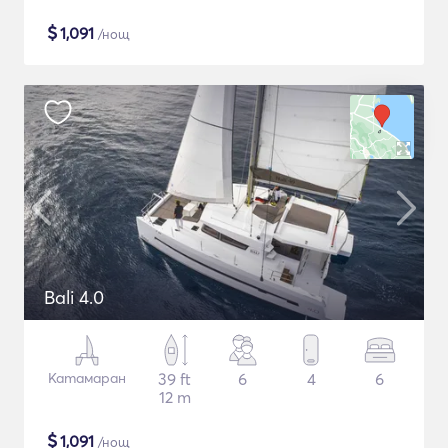
$
1,091
/нощ
Bali 4.0
Катамаран
39 ft
6
4
6
12 m
$
1,091
/нощ