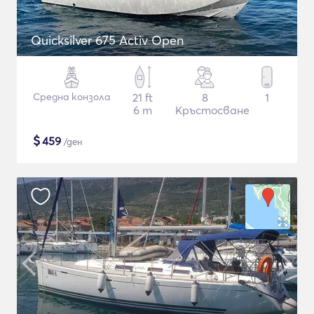
Quicksilver 675 Activ Open
Средна конзола
21 ft
8
1
6 m
Кръстосване
$
459
/ден