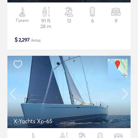
Гулет
91 ft
12
6
9
28 m
$
2,297
/нощ
X-Yachts Xp-65