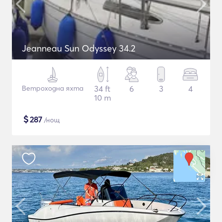
Jeanneau Sun Odyssey 34.2
Ветроходна яхта
34 ft
6
3
4
10 m
$
287
/нощ