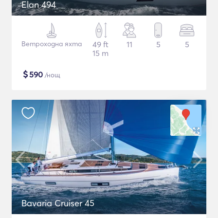
Elan 494
Ветроходна яхта
49 ft
11
5
5
15 m
$
590
/нощ
Bavaria Cruiser 45