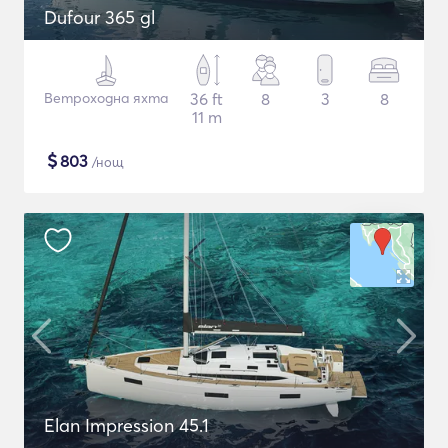
Dufour 365 gl
Ветроходна яхта
36 ft
8
3
8
11 m
$
803
/нощ
Elan Impression 45.1