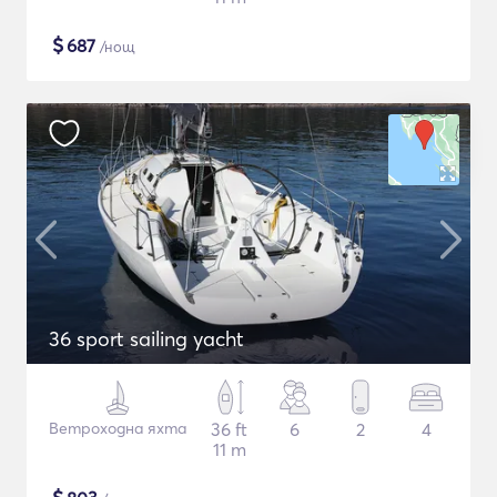
$
687
/нощ
36 sport sailing yacht
Ветроходна яхта
36 ft
6
2
4
11 m