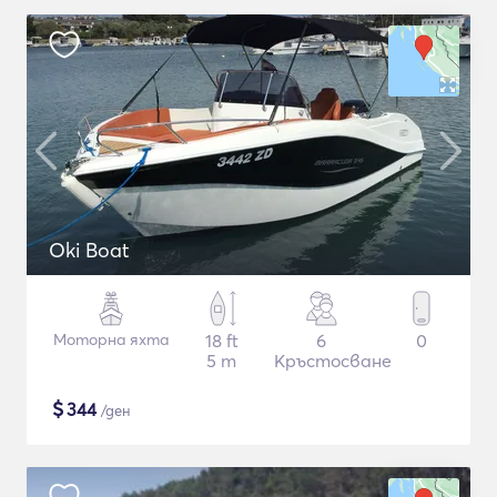
Oki Boat
Моторна яхта
18 ft
6
0
5 m
Кръстосване
$
344
/ден