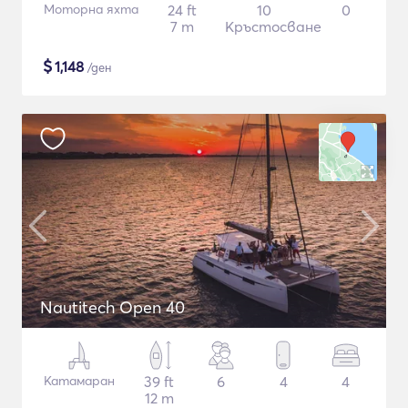
Моторна яхта
24 ft
10
0
7 m
Кръстосване
$
1,148
/ден
Nautitech Open 40
Катамаран
39 ft
6
4
4
12 m