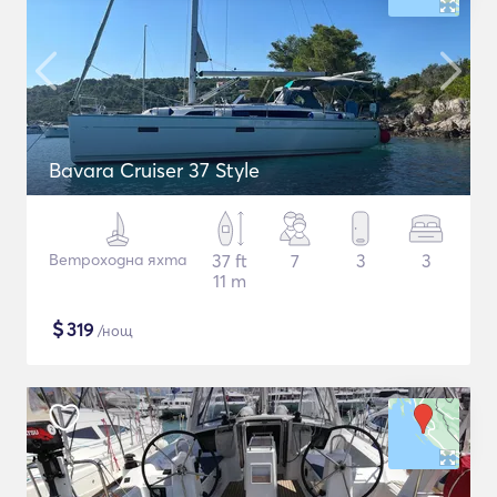
Bavara Cruiser 37 Style
Ветроходна яхта
37 ft
7
3
3
11 m
$
319
/нощ