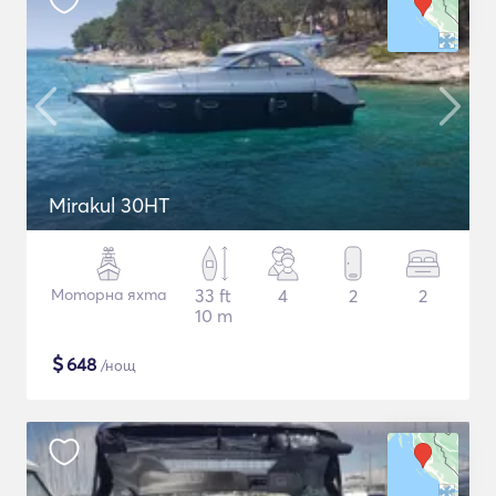
Mirakul 30HT
Моторна яхта
33 ft
4
2
2
10 m
$
648
/нощ