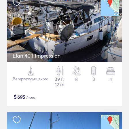
Elan 40.1 Impression
Ветроходна яхта
39 ft
8
3
4
12 m
$
695
/нощ