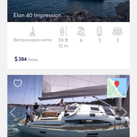
Elan 40 Impression
Ветроходна яхта
39 ft
6
3
3
12 m
$
384
/нощ