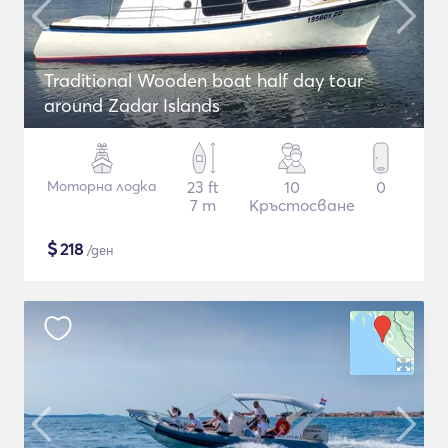
Traditional Wooden boat half day tour
around Zadar Islands
Моторна лодка
23 ft
10
0
7 m
Кръстосване
$
218
/ден