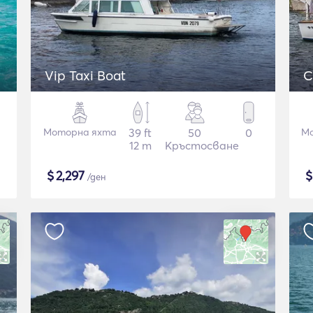
Vip Taxi Boat
C
Моторна яхта
39 ft
50
0
Мо
12 m
Кръстосване
$
2,297
/ден