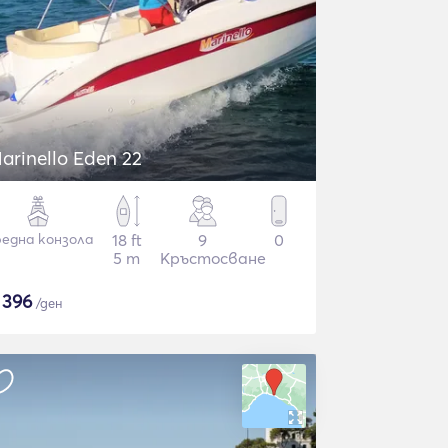
arinello Eden 22
една конзола
18 ft
9
0
5 m
Кръстосване
$
396
/ден