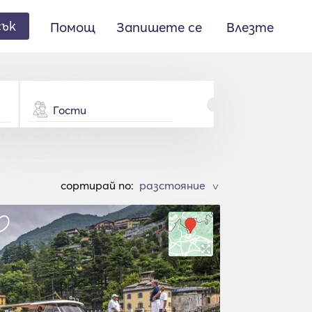
сък
Помощ
Запишете се
Влезте
Гости
cортирай по:
>