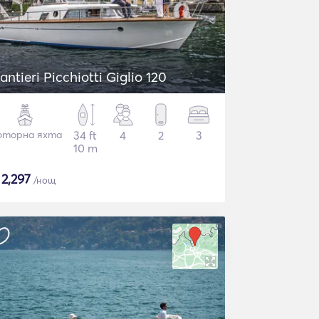
antieri Picchiotti Giglio 120
торна яхта
34 ft
4
2
3
10 m
$
2,297
/нощ