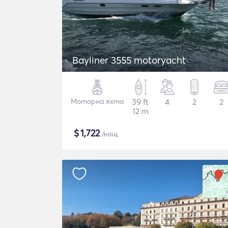
Bayliner 3555 motoryacht
Моторна яхта
39 ft
4
2
2
12 m
$
1,722
/нощ