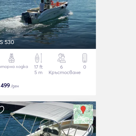
S 530
торна лодка
17 ft
6
0
5 m
Кръстосване
$
499
/ден