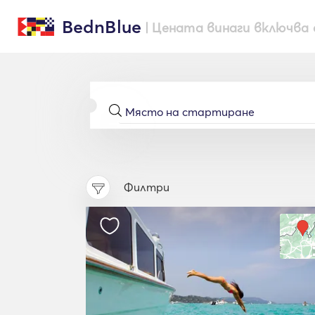
BednBlue
| Цената винаги включва 
Филтри