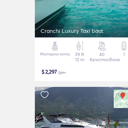
Cranchi Luxury Taxi boat
Моторна яхта
39 ft
40
1
12 m
Кръстосване
$
2,297
/ден