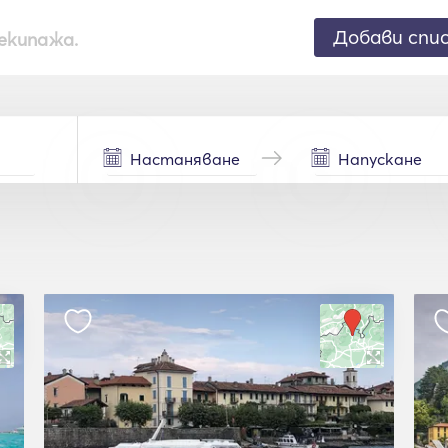
Добави спи
екипажа.