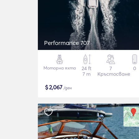
Performance 707
Моторна яхта
24 ft
7
0
7 m
Кръстосване
$
2,067
/ден