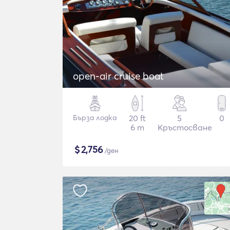
open-air cruise boat
Бърза лодка
20 ft
5
0
6 m
Кръстосване
$
2,756
/ден