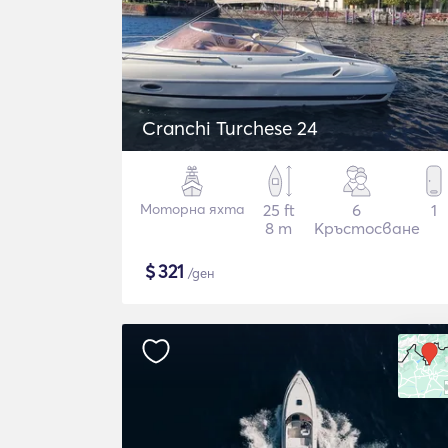
Cranchi Turchese 24
Моторна яхта
25 ft
6
1
8 m
Кръстосване
$
321
/ден