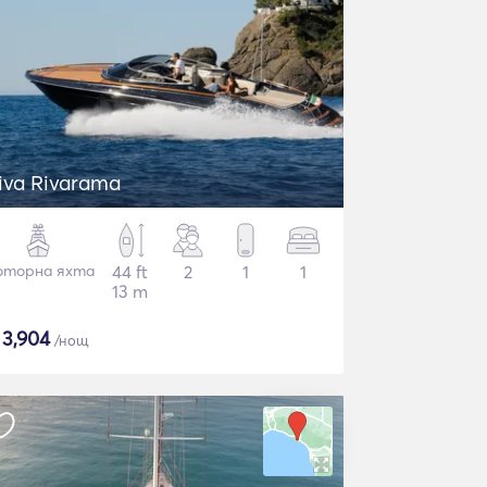
iva Rivarama
торна яхта
44 ft
2
1
1
13 m
$
3,904
/нощ