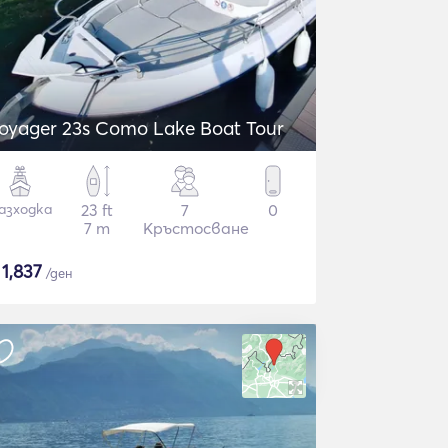
oyager 23s Como Lake Boat Tour
азходка
23 ft
7
0
7 m
Кръстосване
$
1,837
/ден