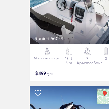
Ranieri 560-S
Моторна лодка
18 ft
7
0
5 m
Кръстосване
$
499
/ден