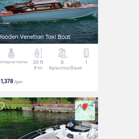
ooden Venetian Taxi Boat
оторна яхта
30 ft
8
1
9 m
Кръстосване
$
1,378
/ден