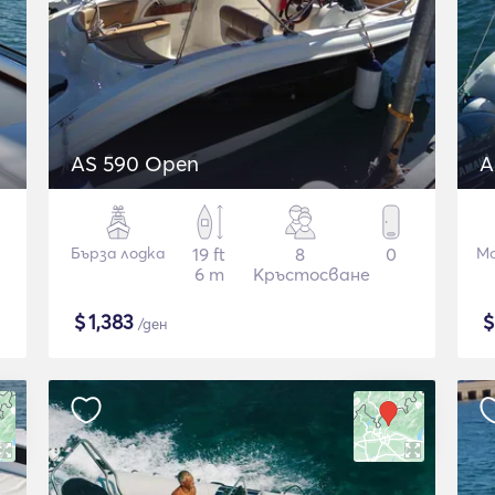
AS 590 Open
A
Бърза лодка
19 ft
8
0
Мо
6 m
Кръстосване
$
1,383
/ден