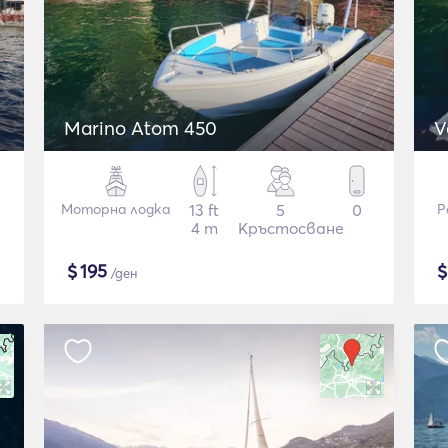
Marino Atom 450
V
Моторна лодка
13 ft
5
0
Р
4 m
Кръстосване
$
195
/ден