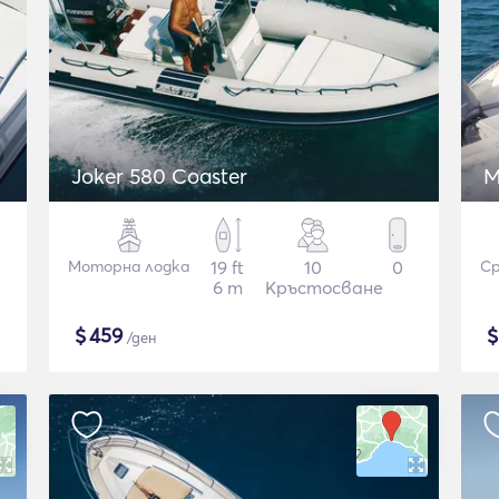
Joker 580 Coaster
M
Моторна лодка
19 ft
10
0
Ср
6 m
Кръстосване
$
459
/ден