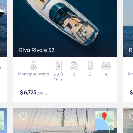
Riva Rivale 52
R
Моторна яхта
52 ft
4
3
4
Мо
16 m
$
6,725
/нощ