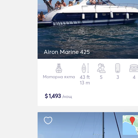
Airon Marine 425
Моторна яхта
43 ft
5
3
4
13 m
$
1,493
/нощ