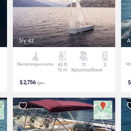
Sly 42
A
Ветроходна яхта
43 ft
11
2
Мо
13 m
Кръстосване
$
2,756
/ден