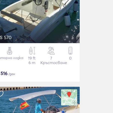
S 570
торна лодка
19 ft
7
0
6 m
Кръстосване
$
516
/ден