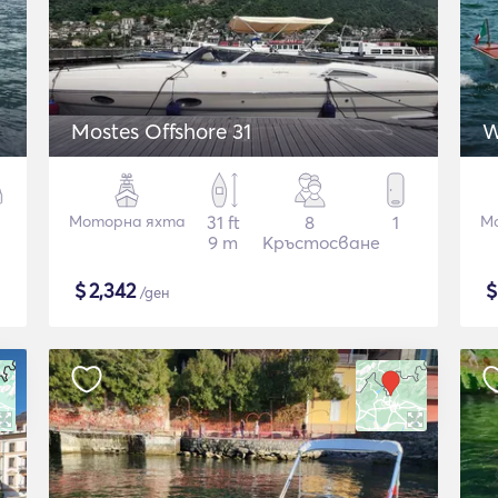
Mostes Offshore 31
W
Моторна яхта
31 ft
8
1
М
9 m
Кръстосване
$
2,342
/ден