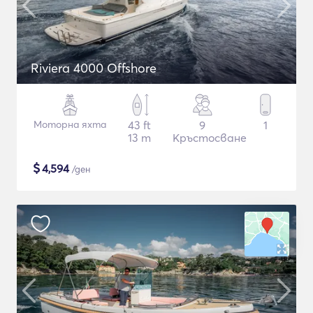
Riviera 4000 Offshore
Моторна яхта
43 ft
9
1
13 m
Кръстосване
$
4,594
/ден