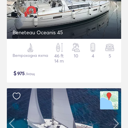
Beneteau Oceanis 45
Ветроходна яхта
46 ft
10
4
5
14 m
$
975
/нощ