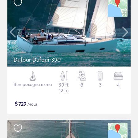
Dufour Dufour 390
Ветроходна яхта
39 ft
8
3
4
12 m
$
729
/нощ