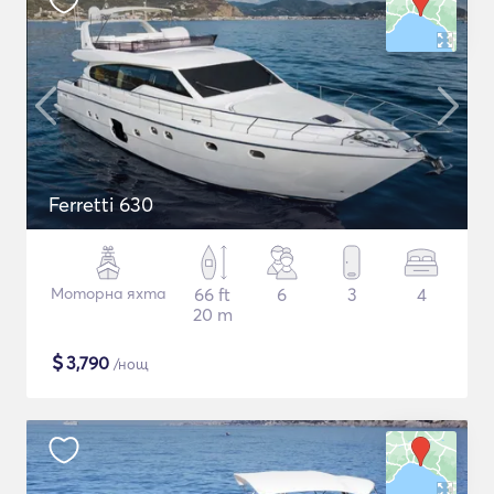
Ferretti 630
Моторна яхта
66 ft
6
3
4
20 m
$
3,790
/нощ