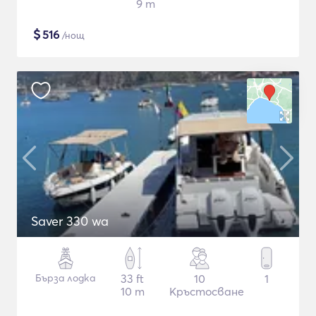
9 m
$
516
/нощ
Saver 330 wa
Бърза лодка
33 ft
10
1
10 m
Кръстосване