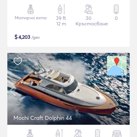
Моторна яхта
39 ft
30
0
12 m
Кръстосване
$
4,203
/ден
Mochi Craft Dolphin 44