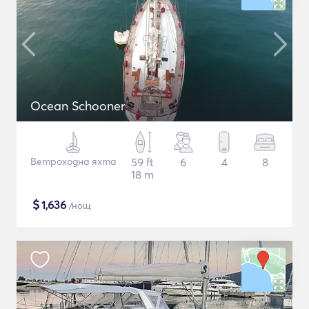
Ocean Schooner
Ветроходна яхта
59 ft
6
4
8
18 m
$
1,636
/нощ