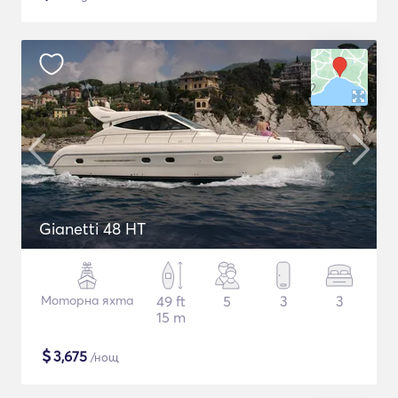
Gianetti 48 HT
Моторна яхта
49 ft
5
3
3
15 m
$
3,675
/нощ