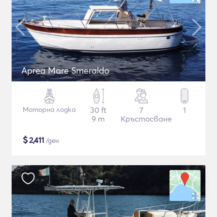
Aprea Mare Smeraldo
Моторна лодка
30 ft
7
1
9 m
Кръстосване
$
2,411
/ден