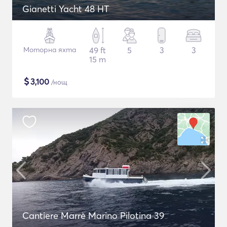
Gianetti Yacht 48 HT
Моторна яхта
49 ft
5
3
3
15 m
$
3,100
/нощ
Cantiere Marrè Marino Pilotina 39