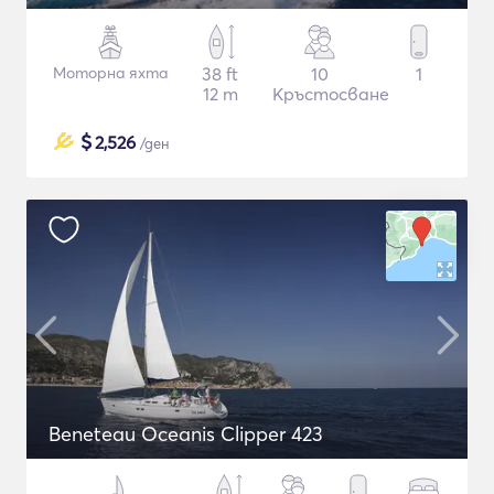
Моторна яхта
38 ft
10
1
12 m
Кръстосване
$
2,526
/ден
Beneteau Oceanis Clipper 423