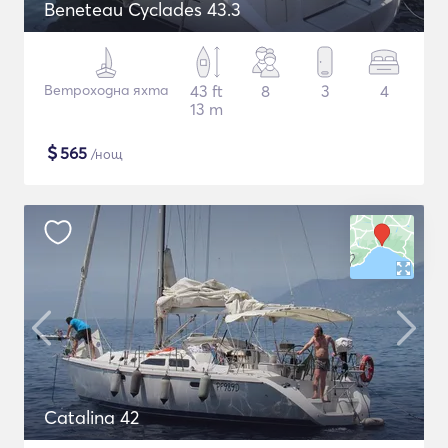
Beneteau Cyclades 43.3
Ветроходна яхта
43 ft
8
3
4
13 m
$
565
/нощ
Catalina 42