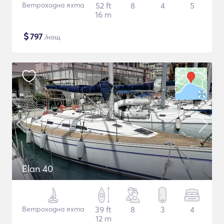
Ветроходна яхта
52 ft
8
4
5
16 m
$
797
/нощ
Elan 40
Ветроходна яхта
39 ft
8
3
4
12 m