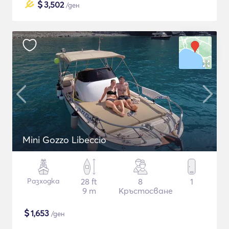
$
3,502
/ден
Mini Gozzo Libeccio
Разходка
28 ft
8
1
9 m
Кръстосване
$
1,653
/ден