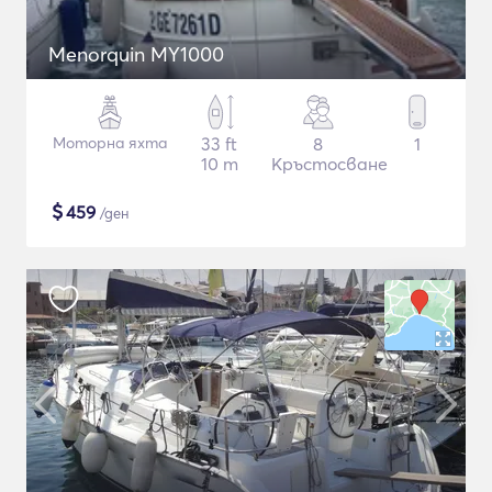
Menorquin MY1000
Моторна яхта
33 ft
8
1
10 m
Кръстосване
$
459
/ден