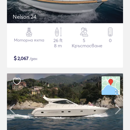
Nelson 24
Моторна яхта
26 ft
5
0
8 m
Кръстосване
$
2,067
/ден