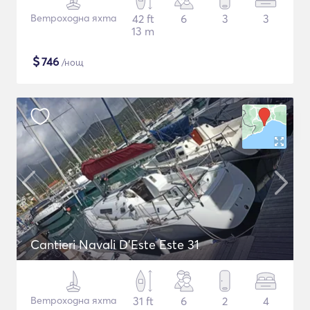
Ветроходна яхта
42 ft
6
3
3
13 m
$
746
/нощ
Cantieri Navali D'Este Este 31
Ветроходна яхта
31 ft
6
2
4