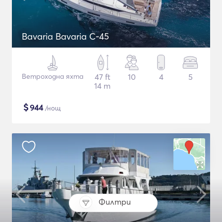
Bavaria Bavaria C-45
Ветроходна яхта
47 ft
10
4
5
14 m
$
944
/нощ
Филтри