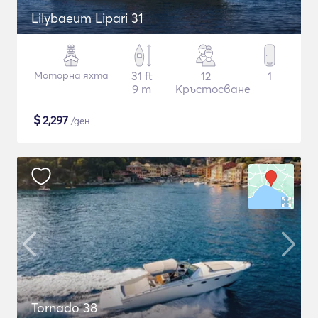
Lilybaeum Lipari 31
Моторна яхта
31 ft
12
1
9 m
Кръстосване
$
2,297
/ден
Tornado 38