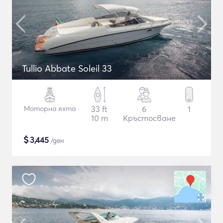
Tullio Abbate Soleil 33
Моторна яхта
33 ft
6
1
10 m
Кръстосване
$
3,445
/ден