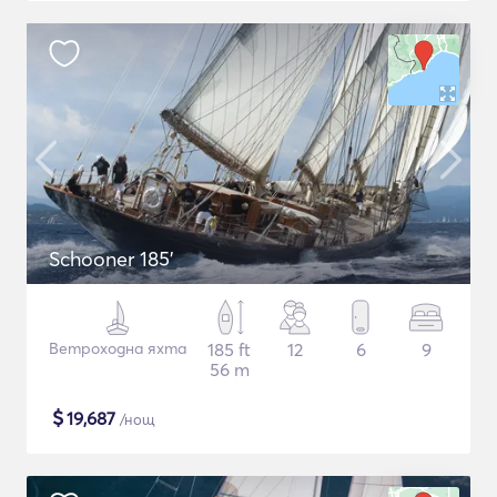
Schooner 185'
Ветроходна яхта
185 ft
12
6
9
56 m
$
19,687
/нощ