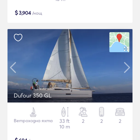
$
3,904
/нощ
Dufour 350 GL
Ветроходна яхта
33 ft
2
2
2
10 m