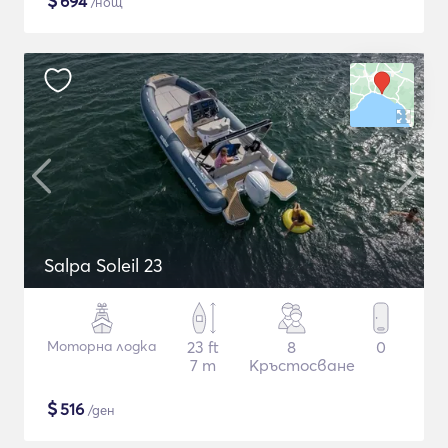
$
694
/нощ
Salpa Soleil 23
Моторна лодка
23 ft
8
0
7 m
Кръстосване
$
516
/ден