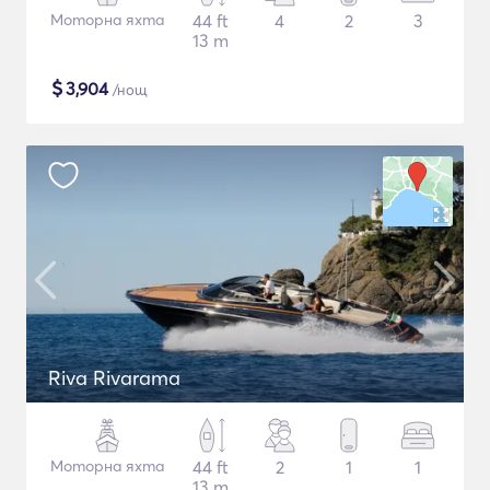
Моторна яхта
44 ft
4
2
3
13 m
$
3,904
/нощ
Riva Rivarama
Моторна яхта
44 ft
2
1
1
13 m