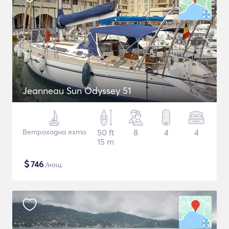
Jeanneau Sun Odyssey 51
Ветроходна яхта
50 ft
8
4
4
15 m
$
746
/нощ