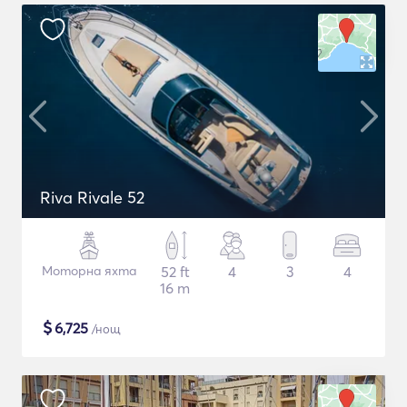
Riva Rivale 52
Моторна яхта
52 ft
4
3
4
16 m
$
6,725
/нощ