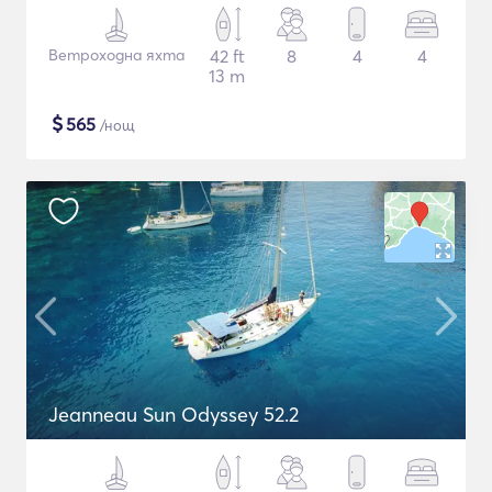
Ветроходна яхта
42 ft
8
4
4
13 m
$
565
/нощ
Jeanneau Sun Odyssey 52.2