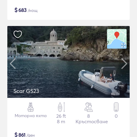
$
683
/нощ
Scar GS23
Моторна яхта
26 ft
8
0
8 m
Кръстосване
$
861
/ден