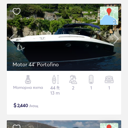
Motor 44' Portofino
Моторна яхта
44 ft
2
1
1
13 m
$
2,440
/нощ