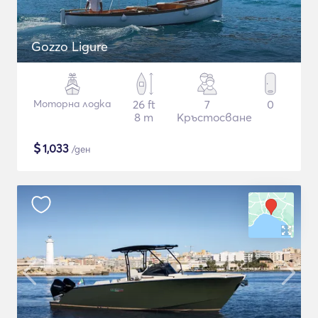
Gozzo Ligure
Моторна лодка
26 ft
7
0
8 m
Кръстосване
$
1,033
/ден