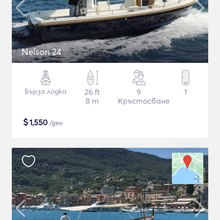
Nelson 24
Бърза лодка
26 ft
9
1
8 m
Кръстосване
$
1,550
/ден