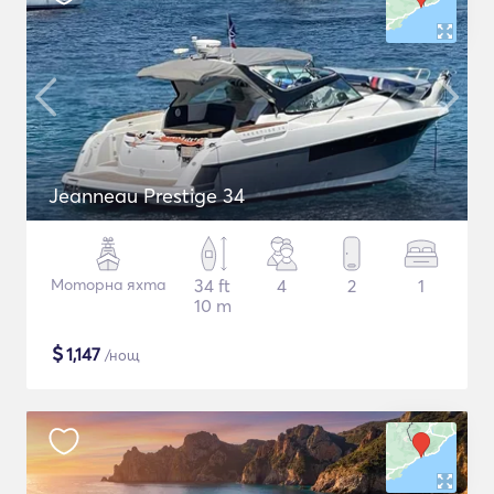
Jeanneau Prestige 34
Моторна яхта
34 ft
4
2
1
10 m
$
1,147
/нощ