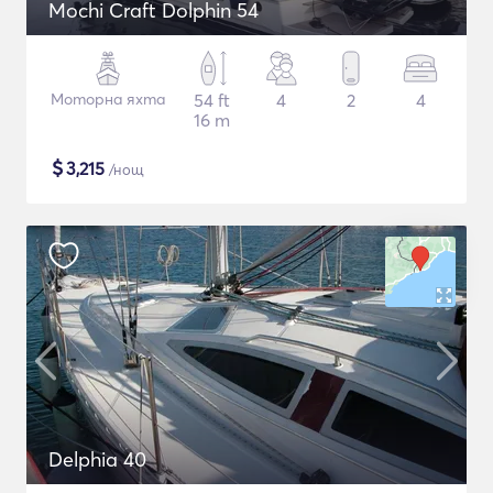
Mochi Craft Dolphin 54
Моторна яхта
54 ft
4
2
4
16 m
$
3,215
/нощ
Delphia 40