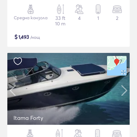
Средна конзола
33 ft
4
1
2
10 m
$
1,493
/нощ
Itama Forty