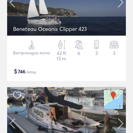
Beneteau Oceanis Clipper 423
Ветроходна яхта
42 ft
6
3
3
13 m
$
746
/нощ