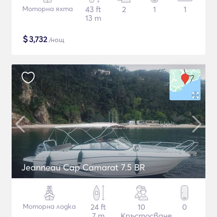
Моторна яхта
43 ft
2
1
1
13 m
$
3,732
/нощ
Jeanneau Cap Camarat 7.5 BR
Моторна лодка
24 ft
10
0
7 m
Кръстосване