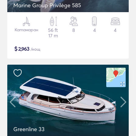
Marine Group Privilège 585
Катамаран
56 ft
8
4
4
17 m
$
2,963
/нощ
Greenline 33