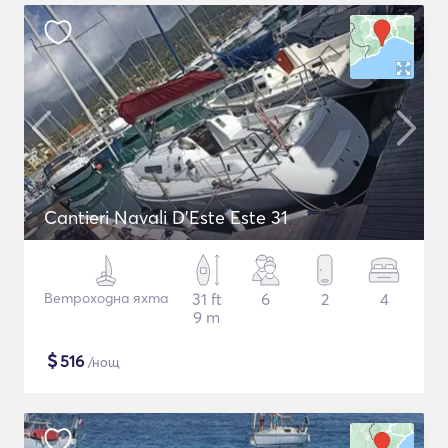
Cantieri Navali D'Este Este 31
Ветроходна яхта
31 ft
6
2
4
9 m
$
516
/нощ