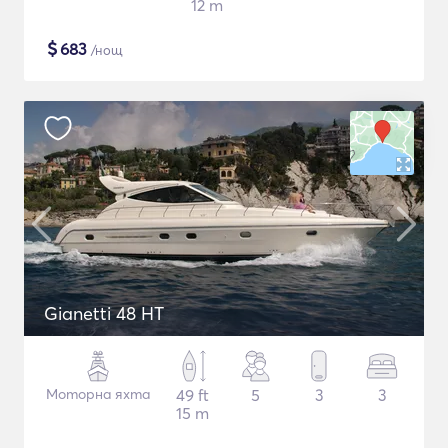
12 m
$
683
/нощ
Gianetti 48 HT
Моторна яхта
49 ft
5
3
3
15 m