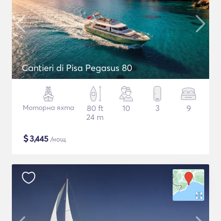
Cantieri di Pisa Pegasus 80
Моторна яхта
80 ft
10
3
9
24 m
$
3,445
/нощ