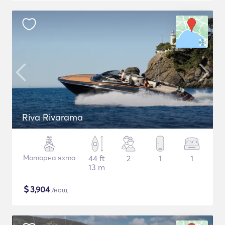
Riva Rivarama
Моторна яхта
44 ft
2
1
1
13 m
$
3,904
/нощ