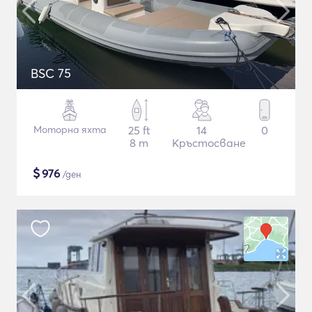
BSC 75
Моторна яхта
25 ft
14
0
8 m
Кръстосване
$
976
/ден