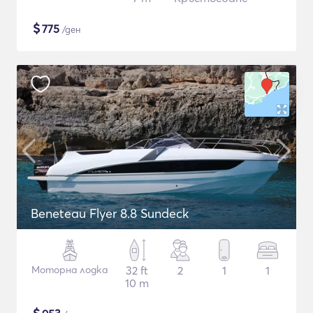
$
775
/ден
Beneteau Flyer 8.8 Sundeck
Моторна лодка
32 ft
2
1
1
10 m