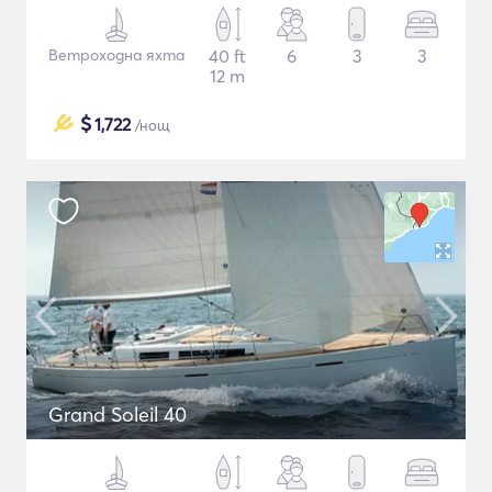
Ветроходна яхта
40 ft
6
3
3
12 m
$
1,722
/нощ
Grand Soleil 40