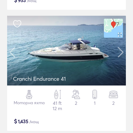
$
953
/нощ
Cranchi Endurance 41
Моторна яхта
41 ft
2
1
2
12 m
$
1,435
/нощ