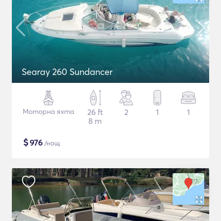
Searay 260 Sundancer
Моторна яхта
26 ft
2
1
1
8 m
$
976
/нощ