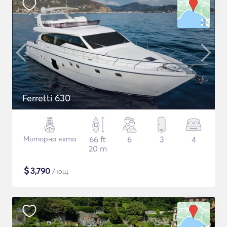
Ferretti 630
Моторна яхта
66 ft
6
3
4
20 m
$
3,790
/нощ