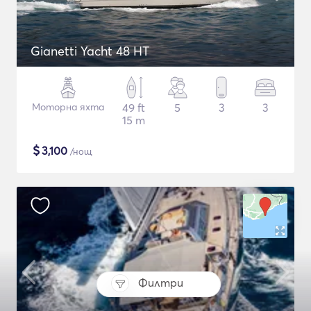
Gianetti Yacht 48 HT
Моторна яхта
49 ft
5
3
3
15 m
$
3,100
/нощ
Филтри