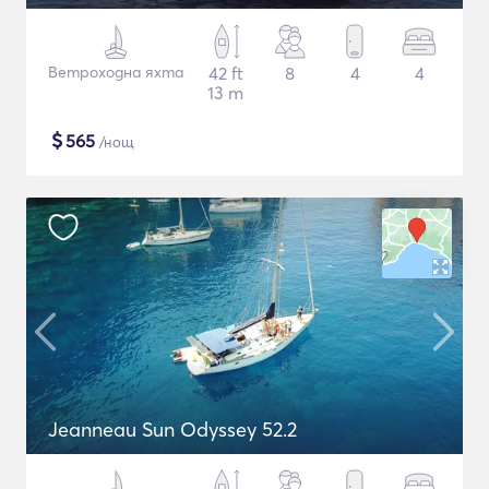
Ветроходна яхта
42 ft
8
4
4
13 m
$
565
/нощ
Jeanneau Sun Odyssey 52.2