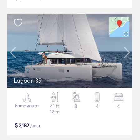
Lagoon 39
Катамаран
41 ft
8
4
4
12 m
$
2,182
/нощ