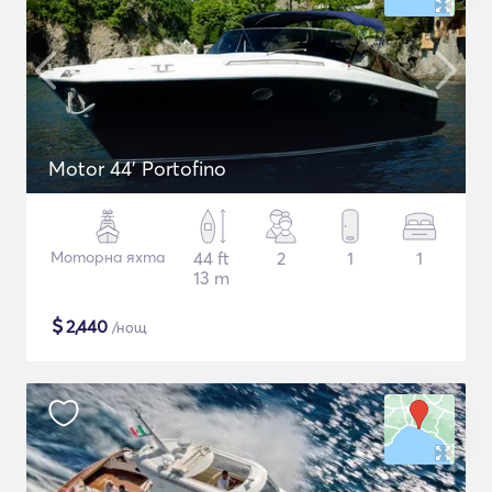
Motor 44' Portofino
Моторна яхта
44 ft
2
1
1
13 m
$
2,440
/нощ