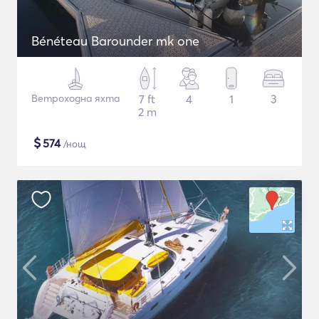
Bénéteau Barounder mk one
Ветроходна яхта
7 ft
4
1
3
2 m
$
574
/нощ