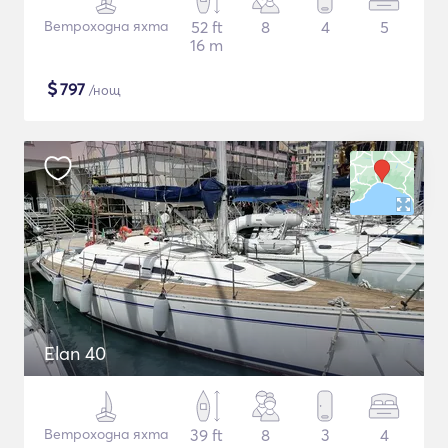
Ветроходна яхта
52 ft
8
4
5
16 m
$
797
/нощ
Elan 40
Ветроходна яхта
39 ft
8
3
4