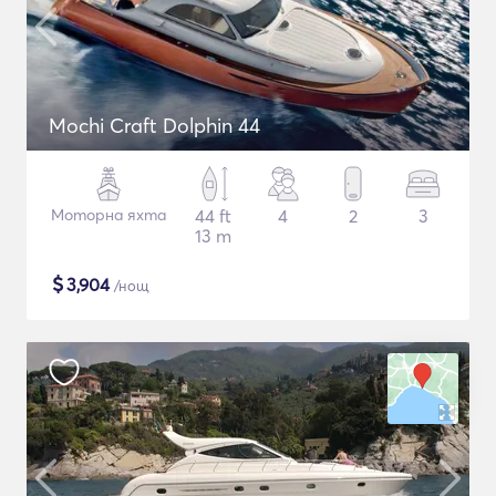
Mochi Craft Dolphin 44
Моторна яхта
44 ft
4
2
3
13 m
$
3,904
/нощ