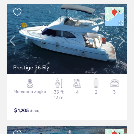
Prestige 36 Fly
Моторна лодка
39 ft
4
2
3
12 m
$
1,205
/нощ