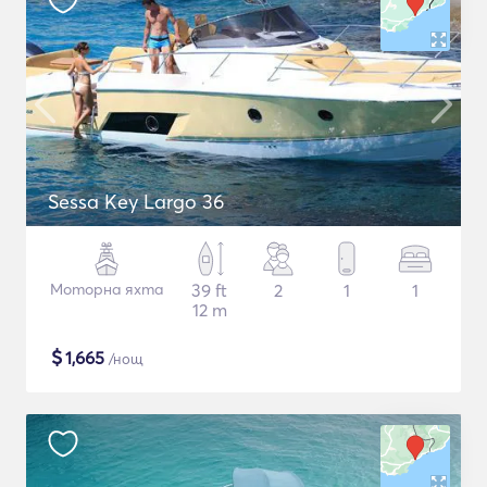
Sessa Key Largo 36
Моторна яхта
39 ft
2
1
1
12 m
$
1,665
/нощ