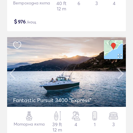
Ветроходна яхта
40 ft
6
3
4
12 m
$
976
/нощ
Fantastic Pursuit 3400 "Express"
Моторна яхта
39 ft
4
1
3
12 m