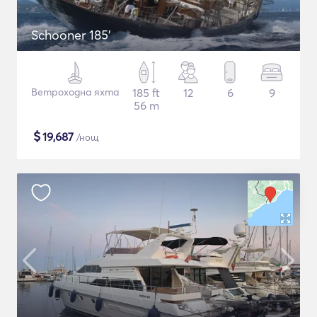
Schooner 185'
Ветроходна яхта
185 ft
12
6
9
56 m
$
19,687
/нощ