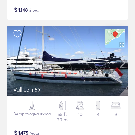
$
1,148
/нощ
Vallicelli 65'
Ветроходна яхта
65 ft
10
4
9
20 m
$
1,475
/нощ