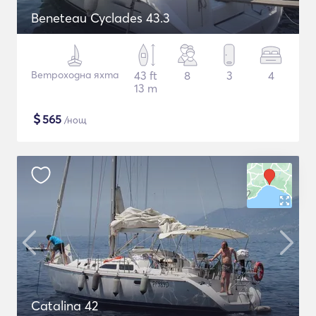
Beneteau Cyclades 43.3
Ветроходна яхта
43 ft
8
3
4
13 m
$
565
/нощ
Catalina 42