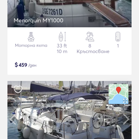
Menorquin MY1000
Моторна яхта
33 ft
8
1
10 m
Кръстосване
$
459
/ден