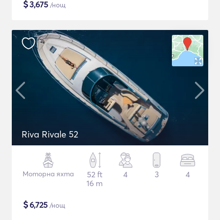
$
3,675
/нощ
Riva Rivale 52
Моторна яхта
52 ft
4
3
4
16 m
$
6,725
/нощ