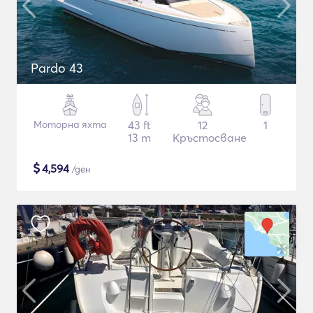
Pardo 43
Моторна яхта
43 ft
12
1
13 m
Кръстосване
$
4,594
/ден