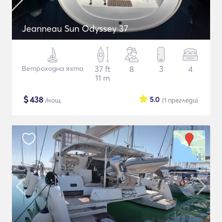
Jeanneau Sun Odyssey 37
Ветроходна яхта
37 ft
8
3
4
11 m
$
438
5.0
/нощ
(1
прегледи
)