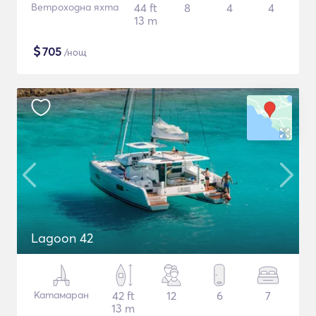
Ветроходна яхта
44 ft
8
4
4
13 m
$
705
/нощ
Lagoon 42
Катамаран
42 ft
12
6
7
13 m