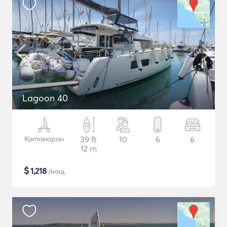
Lagoon 40
Катамаран
39 ft
10
6
6
12 m
$
1,218
/нощ