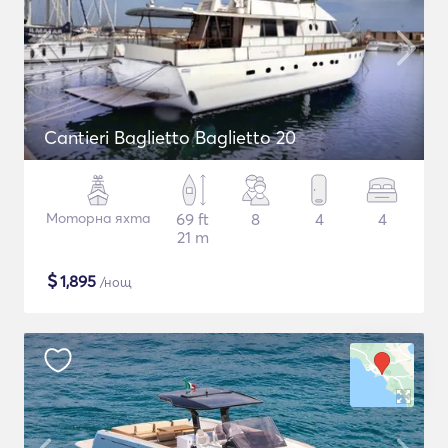
Cantieri Baglietto Baglietto 20
Моторна яхта
69 ft
8
4
4
21 m
$
1,895
/нощ