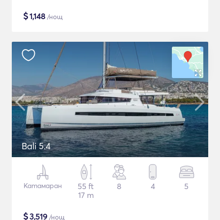
$
1,148
/нощ
Bali 5.4
Катамаран
55 ft
8
4
5
17 m
$
3,519
/нощ