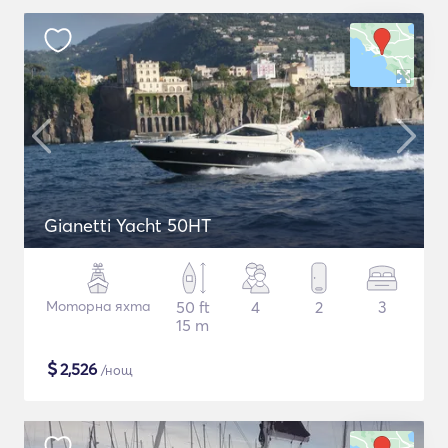
Gianetti Yacht 50HT
Моторна яхта
50 ft
4
2
3
15 m
$
2,526
/нощ