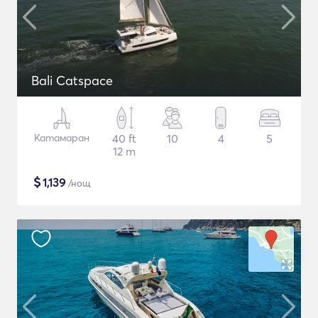
Bali Catspace
Катамаран
40 ft
10
4
5
12 m
$
1,139
/нощ