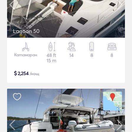
Lagoon 50
Катамаран
48 ft
14
8
8
15 m
$
2,254
/нощ