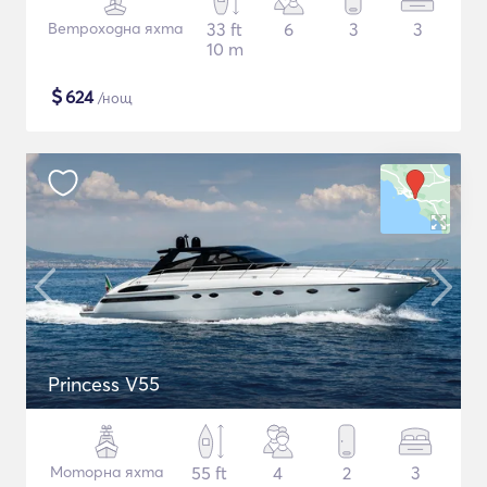
Ветроходна яхта
33 ft
6
3
3
10 m
$
624
/нощ
Princess V55
Моторна яхта
55 ft
4
2
3