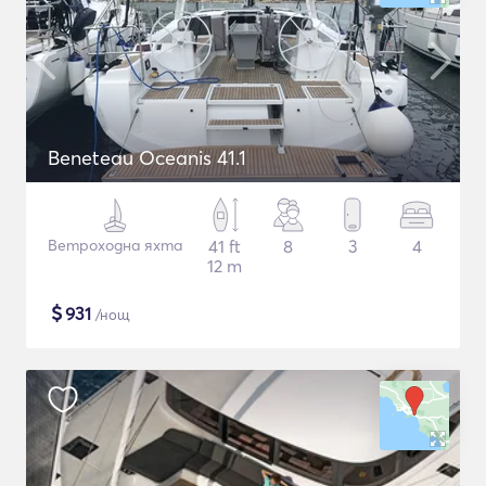
Beneteau Oceanis 41.1
Ветроходна яхта
41 ft
8
3
4
12 m
$
931
/нощ