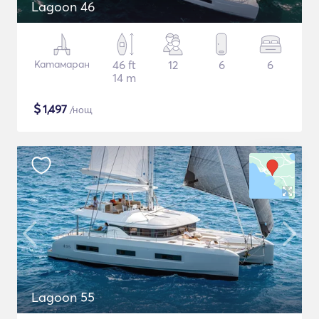
Lagoon 46
Катамаран
46 ft
12
6
6
14 m
$
1,497
/нощ
Lagoon 55