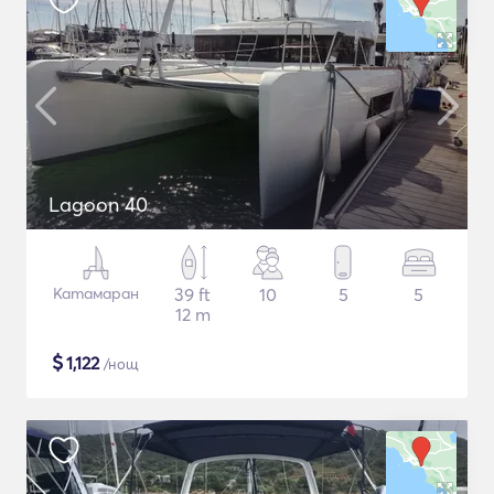
Lagoon 40
Катамаран
39 ft
10
5
5
12 m
$
1,122
/нощ