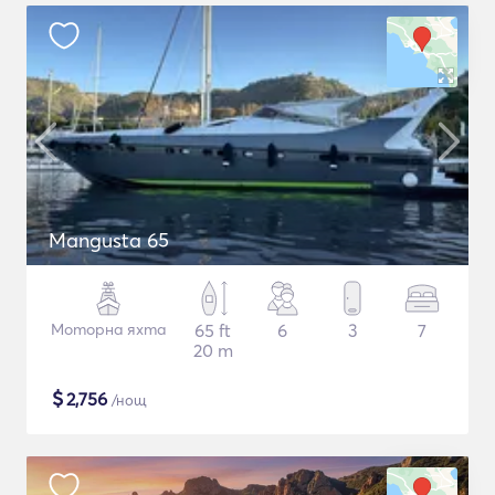
Mangusta 65
Моторна яхта
65 ft
6
3
7
20 m
$
2,756
/нощ