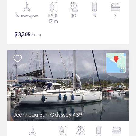
Катамаран
55 ft
10
5
7
17 m
$
3,305
/нощ
Jeanneau Sun Odyssey 439