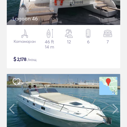
Lagoon 46
Катамаран
46 ft
12
6
7
14 m
$
2,178
/нощ