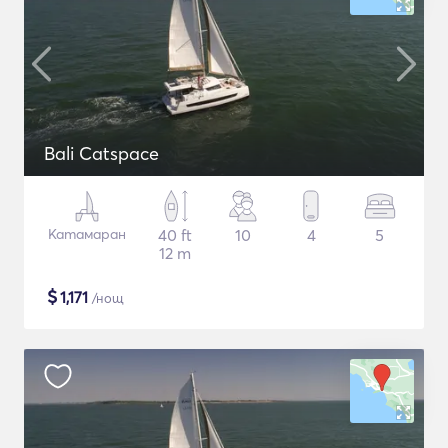
Bali Catspace
Катамаран
40 ft
10
4
5
12 m
$
1,171
/нощ