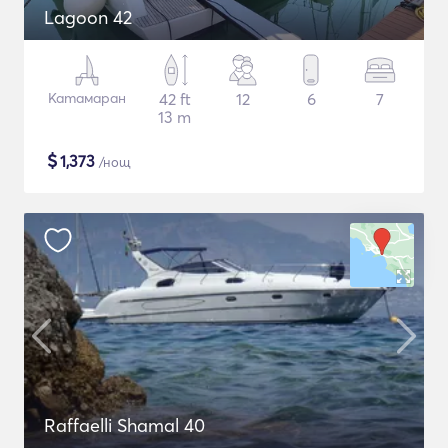
Lagoon 42
Катамаран
42 ft
12
6
7
13 m
$
1,373
/нощ
Raffaelli Shamal 40