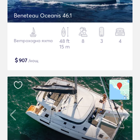
Beneteau Oceanis 46.1
Ветроходна яхта
48 ft
8
3
4
15 m
$
907
/нощ