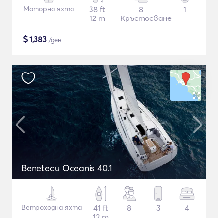
Моторна яхта
38 ft
8
1
12 m
Кръстосване
$
1,383
/ден
Beneteau Oceanis 40.1
Ветроходна яхта
41 ft
8
3
4
12 m