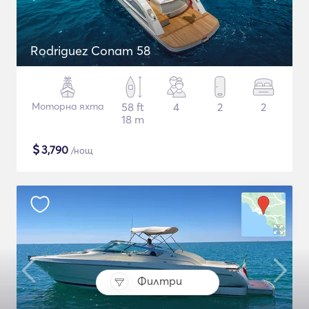
Rodriguez Conam 58
Моторна яхта
58 ft
4
2
2
18 m
$
3,790
/нощ
Филтри