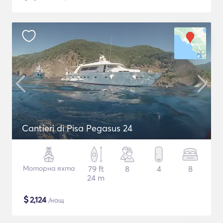
Cantieri di Pisa Pegasus 24
Моторна яхта
79 ft
8
4
8
24 m
$
2,124
/нощ