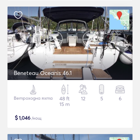
Beneteau Oceanis 46.1
Ветроходна яхта
48 ft
12
5
6
15 m
$
1,046
/нощ