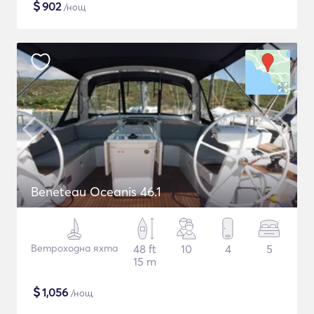
$
902
/нощ
Beneteau Oceanis 46.1
Ветроходна яхта
48 ft
10
4
5
15 m
$
1,056
/нощ