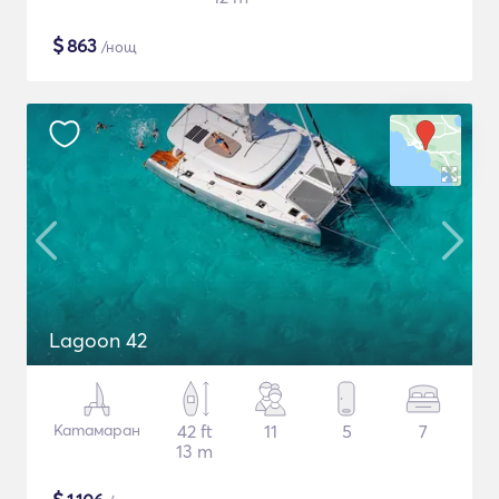
$
863
/нощ
Lagoon 42
Катамаран
42 ft
11
5
7
13 m