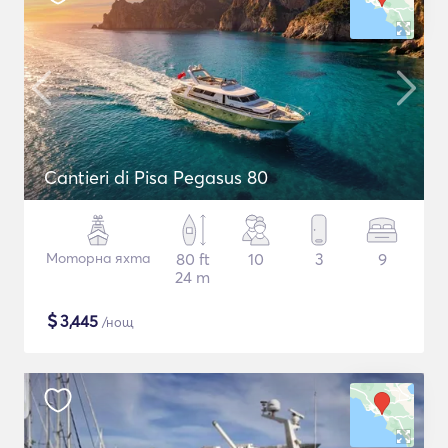
Cantieri di Pisa Pegasus 80
Моторна яхта
80 ft
10
3
9
24 m
$
3,445
/нощ