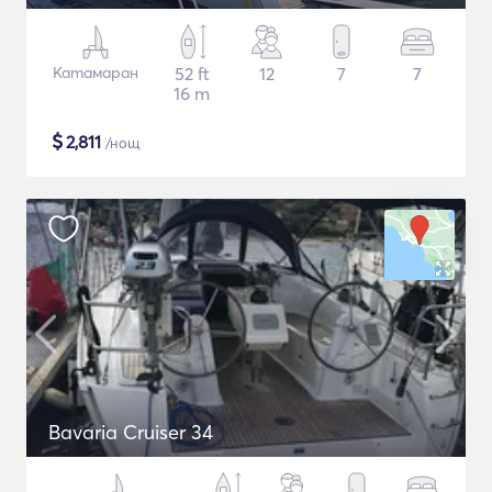
Катамаран
52 ft
12
7
7
16 m
$
2,811
/нощ
Bavaria Cruiser 34