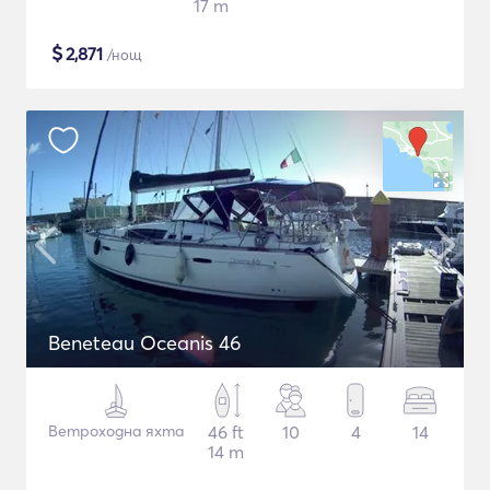
17 m
$
2,871
/нощ
Beneteau Oceanis 46
Ветроходна яхта
46 ft
10
4
14
14 m