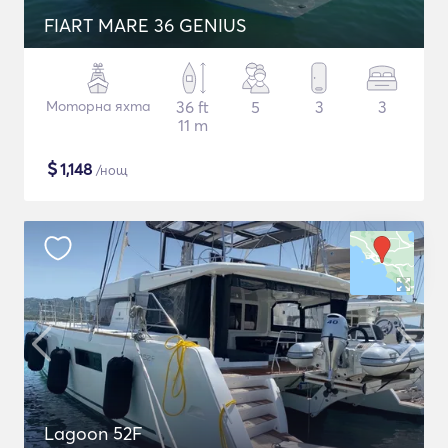
FIART MARE 36 GENIUS
Моторна яхта
36 ft
5
3
3
11 m
$
1,148
/нощ
Lagoon 52F