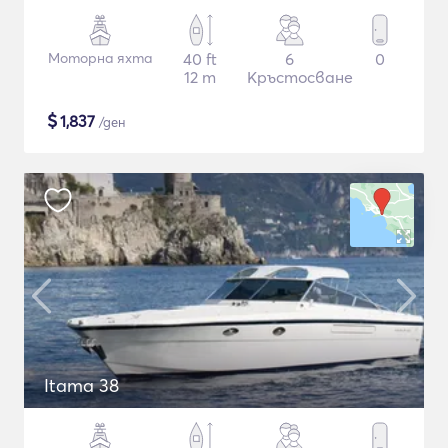
Моторна яхта
40 ft
6
0
12 m
Кръстосване
$
1,837
/ден
Itama 38