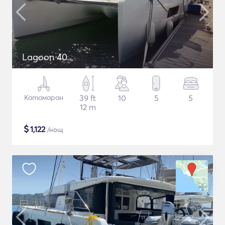
Lagoon 40
Катамаран
39 ft
10
5
5
12 m
$
1,122
/нощ