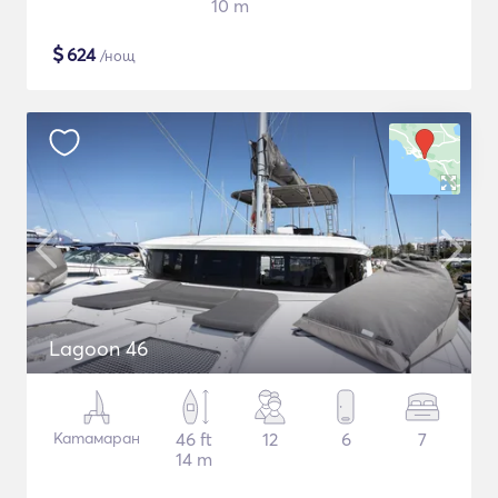
10 m
$
624
/нощ
Lagoon 46
Катамаран
46 ft
12
6
7
14 m