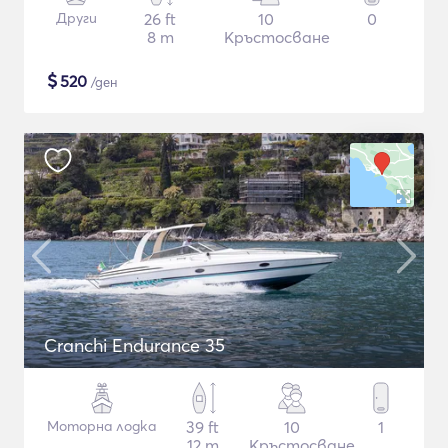
Други
26 ft
10
0
8 m
Кръстосване
$
520
/ден
Cranchi Endurance 35
Моторна лодка
39 ft
10
1
12 m
Кръстосване