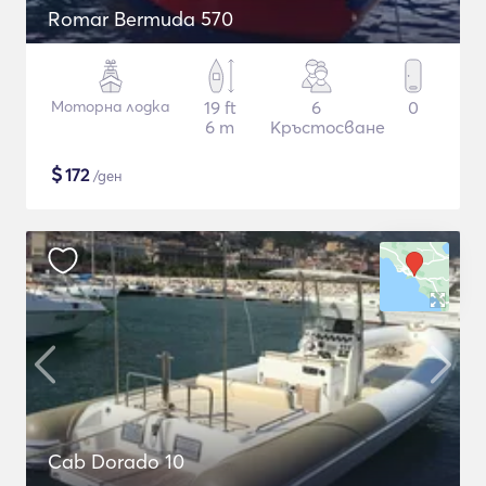
Romar Bermuda 570
Моторна лодка
19 ft
6
0
6 m
Кръстосване
$
172
/ден
Cab Dorado 10