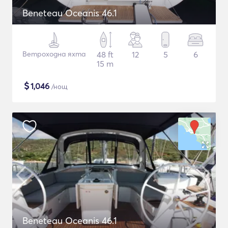
Beneteau Oceanis 46.1
Ветроходна яхта
48 ft
12
5
6
15 m
$
1,046
/нощ
Beneteau Oceanis 46.1