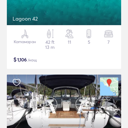
Lagoon 42
Катамаран
42 ft
11
5
7
13 m
$
1,106
/нощ