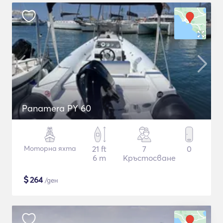
Panamera PY 60
Моторна яхта
21 ft
7
0
6 m
Кръстосване
$
264
/ден