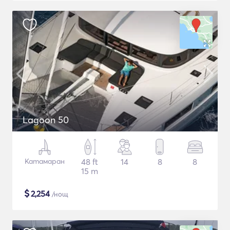
Lagoon 50
Катамаран
48 ft
14
8
8
15 m
$
2,254
/нощ