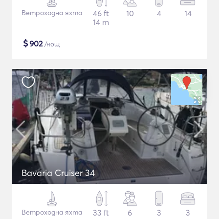
Ветроходна яхта
46 ft
10
4
14
14 m
$
902
/нощ
Bavaria Cruiser 34
Ветроходна яхта
33 ft
6
3
3