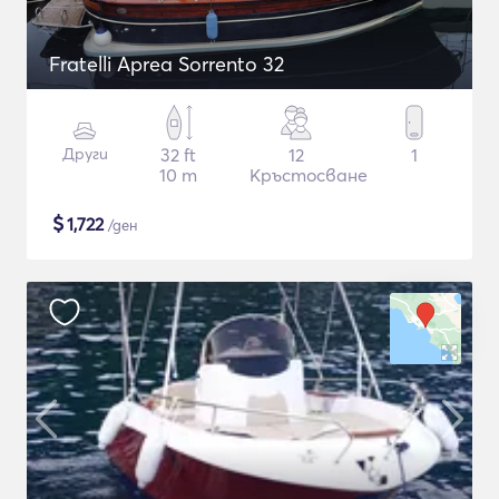
Fratelli Aprea Sorrento 32
Други
32 ft
12
1
10 m
Кръстосване
$
1,722
/ден