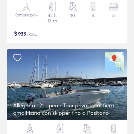
Катамаран
42 ft
10
4
5
13 m
$
933
/нощ
Allegra all 21 open - Tour privato costiera
amalfitana con skipper fino a Positano