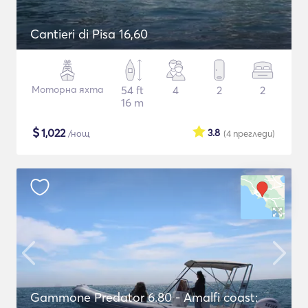
Cantieri di Pisa 16,60
Моторна яхта
54 ft
4
2
2
16 m
$
1,022
3.8
/нощ
(4
прегледи
)
Gammone Predator 6.80 - Amalfi coast: