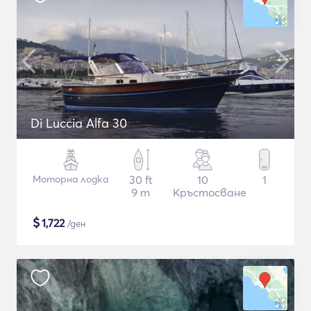
Di Luccia Alfa 30
Моторна лодка
30 ft
10
1
9 m
Кръстосване
$
1,722
/ден