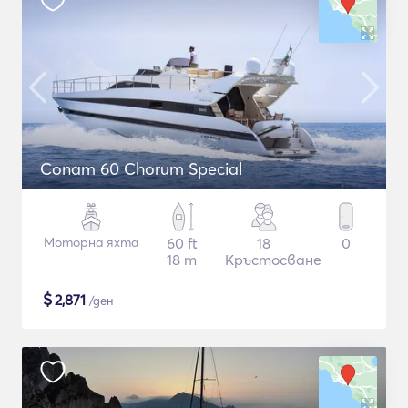
Conam 60 Chorum Special
Моторна яхта
60 ft
18
0
18 m
Кръстосване
$
2,871
/ден