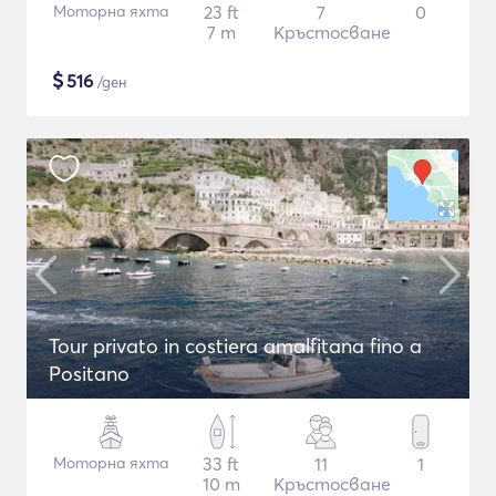
Моторна яхта
23 ft
7
0
7 m
Кръстосване
$
516
/ден
Tour privato in costiera amalfitana fino a
Positano
Моторна яхта
33 ft
11
1
10 m
Кръстосване