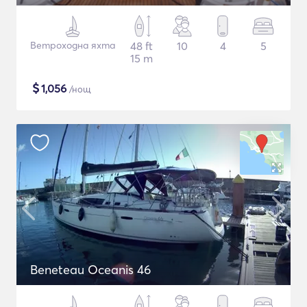
Ветроходна яхта
48 ft
10
4
5
15 m
$
1,056
/нощ
Beneteau Oceanis 46