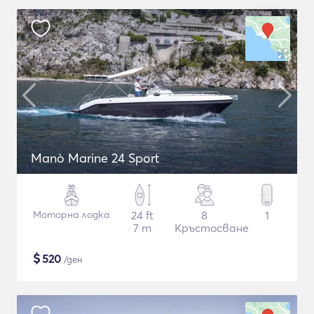
Manò Marine 24 Sport
Моторна лодка
24 ft
8
1
7 m
Кръстосване
$
520
/ден