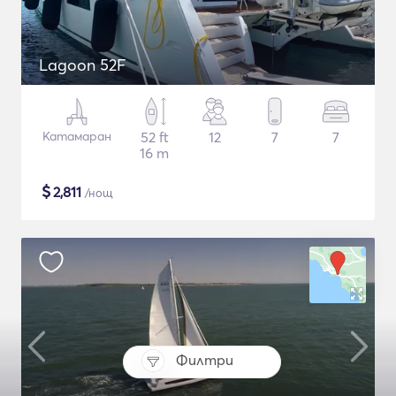
Lagoon 52F
Катамаран
52 ft
12
7
7
16 m
$
2,811
/нощ
Филтри