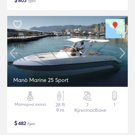
$
803
/ден
Manò Marine 25 Sport
Моторна яхта
28 ft
7
1
9 m
Кръстосване
$
482
/ден