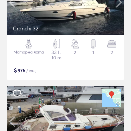
Cranchi 32
Моторна яхта
33 ft
2
1
2
10 m
$
976
/нощ