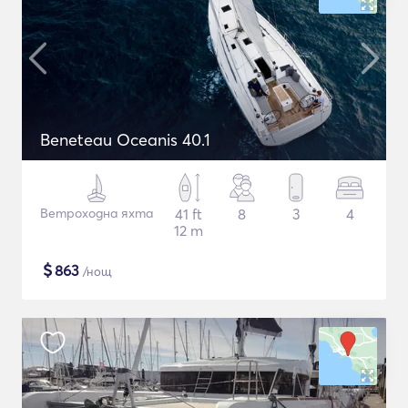
Beneteau Oceanis 40.1
Ветроходна яхта
41 ft
8
3
4
12 m
$
863
/нощ