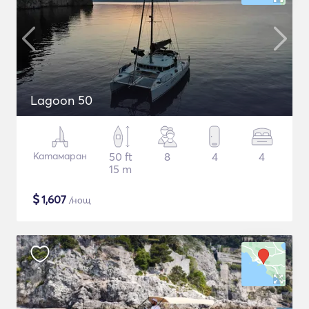
Lagoon 50
Катамаран
50 ft
8
4
4
15 m
$
1,607
/нощ