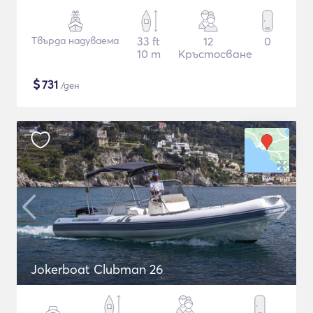
Твърда надуваема
33 ft
12
0
10 m
Кръстосване
$
731
/ден
Jokerboat Clubman 26