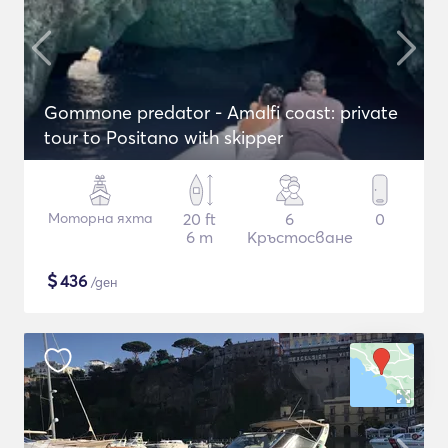
Gommone predator - Amalfi coast: private
tour to Positano with skipper
Моторна яхта
20 ft
6
0
6 m
Кръстосване
$
436
/ден