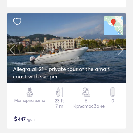
Allegra all 21 - private tour of the amalfi
coast with skipper
Моторна яхта
23 ft
6
0
7 m
Кръстосване
$
447
/ден