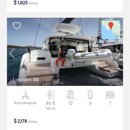
$
1,823
/нощ
Lagoon 46
Катамаран
46 ft
12
6
7
14 m
$
2,178
/нощ