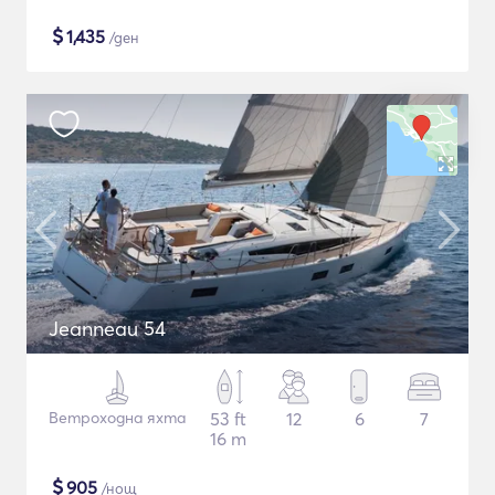
$
1,435
/ден
Jeanneau 54
Ветроходна яхта
53 ft
12
6
7
16 m
$
905
/нощ