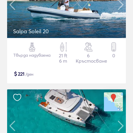
Salpa Soleil 20
Твърда надуваема
21 ft
6
0
6 m
Кръстосване
$
221
/ден