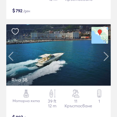
$
792
/ден
Riva 38
Моторна яхта
39 ft
11
1
12 m
Кръстосване