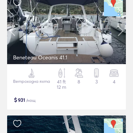
Beneteau Oceanis 41.1
Ветроходна яхта
41 ft
8
3
4
12 m
$
931
/нощ