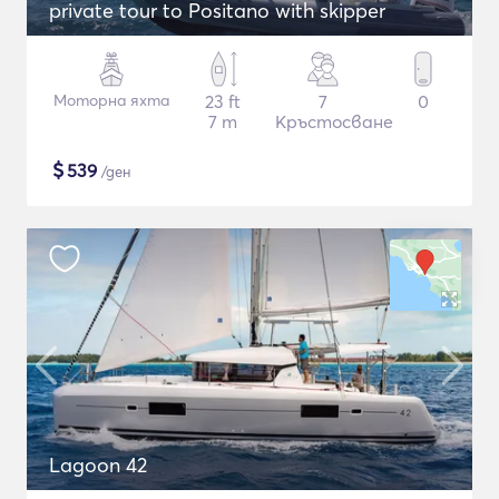
private tour to Positano with skipper
Моторна яхта
23 ft
7
0
7 m
Кръстосване
$
539
/ден
Lagoon 42