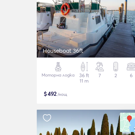
Houseboat 36ft
Моторна лодка
36 ft
7
2
6
11 m
$
492
/нощ