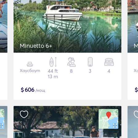
Minuetto 6+
M
Хаусбоут
44 ft
8
3
4
Х
13 m
$
606
/нощ