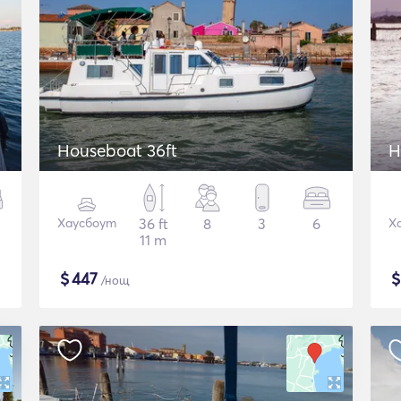
Houseboat 36ft
H
Хаусбоут
36 ft
8
3
6
Х
11 m
$
447
/нощ