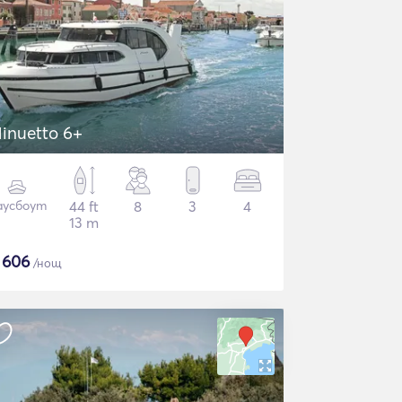
inuetto 6+
аусбоут
44 ft
8
3
4
13 m
$
606
/нощ