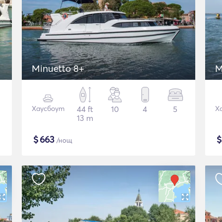
Minuetto 8+
M
Хаусбоут
44 ft
10
4
5
Х
13 m
$
663
/нощ