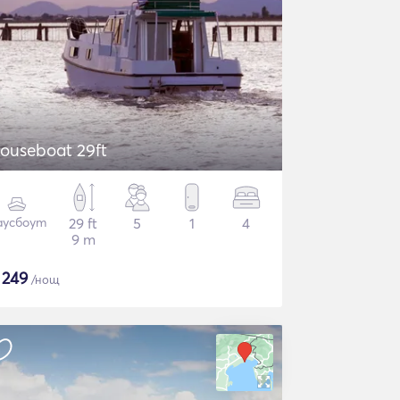
ouseboat 29ft
аусбоут
29 ft
5
1
4
9 m
$
249
/нощ