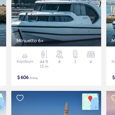
Minuetto 6+
M
Хаусбоут
44 ft
8
3
4
Х
13 m
$
606
/нощ