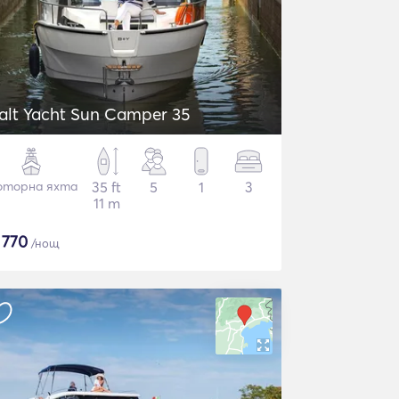
alt Yacht Sun Camper 35
торна яхта
35 ft
5
1
3
11 m
$
770
/нощ