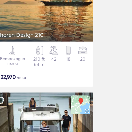
horen Design 210
Ветроходна
210 ft
42
18
20
яхта
64 m
$
22,970
/нощ