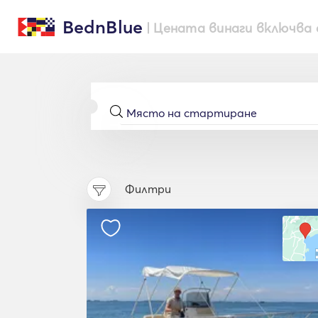
BednBlue
| Цената винаги включва 
Филтри