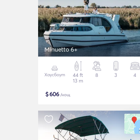
Minuetto 6+
Хаусбоут
44 ft
8
3
4
13 m
$
606
/нощ