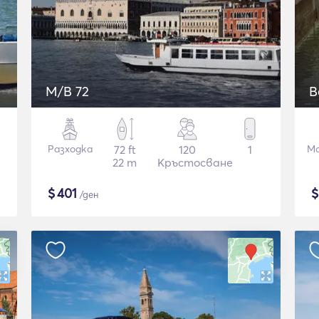
M/B 72
B
Разходка
72 ft
120
1
Мо
22 m
Кръстосване
$
401
/ден