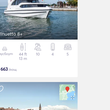
inuetto 8+
аусбоут
44 ft
10
4
5
13 m
$
663
/нощ