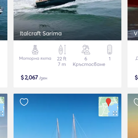
Italcraft Sarima
V
Моторна яхта
22 ft
6
1
Д
7 m
Кръстосване
$
2,067
/ден