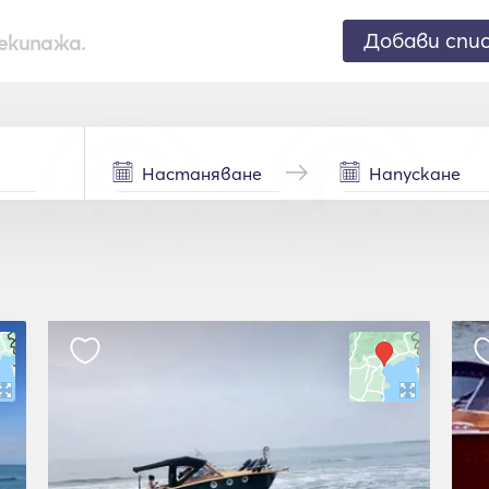
Добави спи
екипажа.