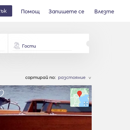
сък
Помощ
Запишете се
Влезте
Гости
cортирай по:
>