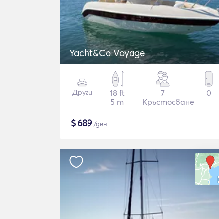
Yacht&Co Voyage
Други
18 ft
7
0
5 m
Кръстосване
$
689
/ден