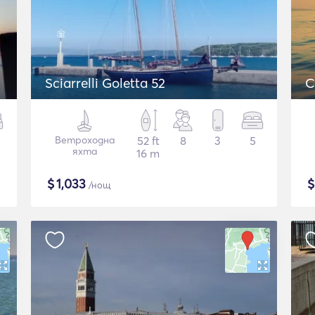
Sciarrelli Goletta 52
C
Ветроходна
52 ft
8
3
5
яхта
16 m
$
1,033
/нощ