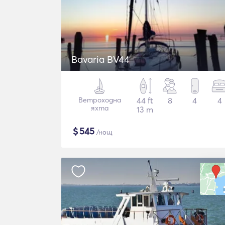
Bavaria BV44
Ветроходна
44 ft
8
4
4
яхта
13 m
$
545
/нощ