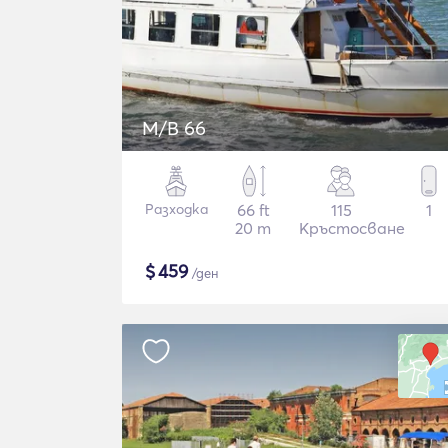
M/B 66
Разходка
66 ft
115
1
20 m
Кръстосване
$
459
/ден