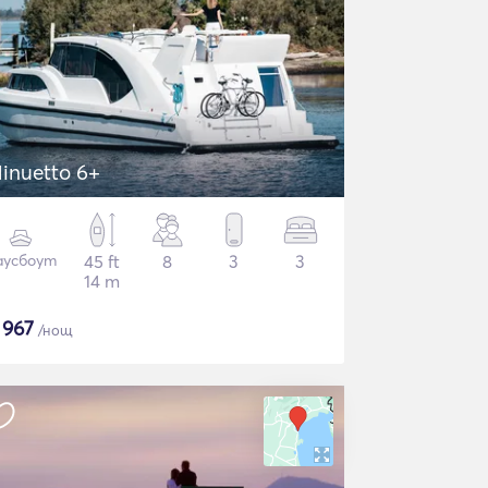
inuetto 6+
аусбоут
45 ft
8
3
3
14 m
$
967
/нощ