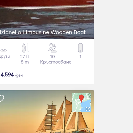
izianello Limousine Wooden Boat
руги
27 ft
10
1
8 m
Кръстосване
$
4,594
/ден