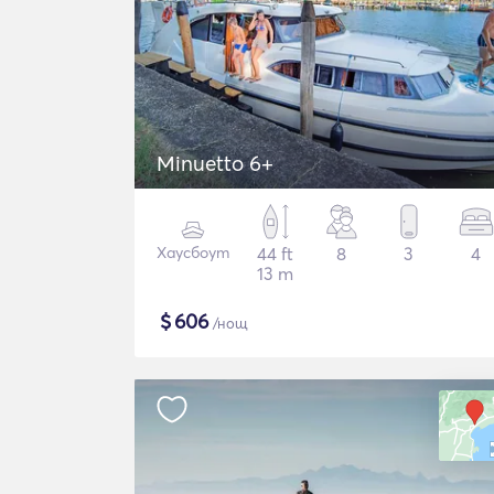
Minuetto 6+
Хаусбоут
44 ft
8
3
4
13 m
$
606
/нощ