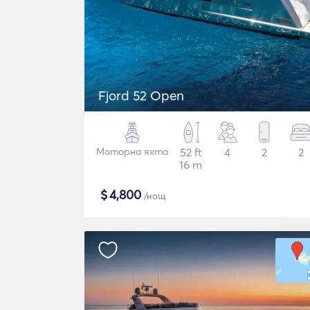
Fjord 52 Open
Моторна яхта
52 ft
4
2
2
16 m
$
4,800
/нощ