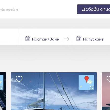
Добави спи
екипажа.