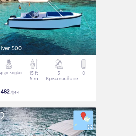
ilver 500
ърза лодка
15 ft
5
0
5 m
Кръстосване
$
482
/ден