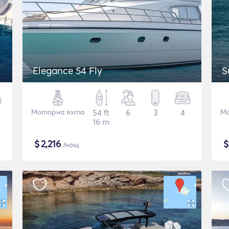
Elegance 54 Fly
S
Моторна яхта
54 ft
6
3
4
Мо
16 m
$
2,216
/нощ