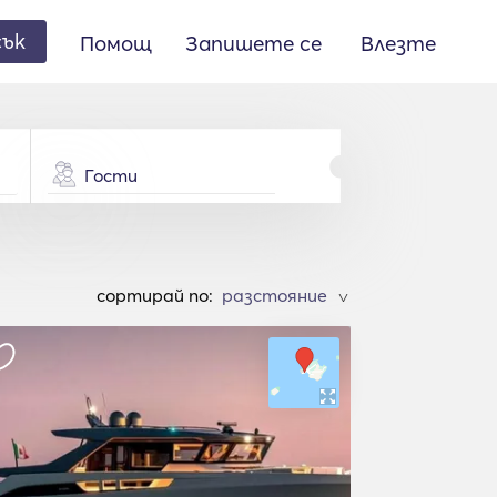
сък
Помощ
Запишете се
Влезте
Гости
cортирай по:
>