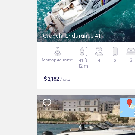
Cranchi Endurance 41
Моторна яхта
41 ft
4
2
3
12 m
$
2,182
/нощ