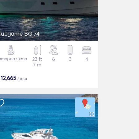
luegame BG 74
торна яхта
23 ft
6
3
4
7 m
$
12,665
/нощ