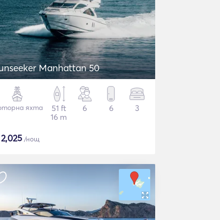
unseeker Manhattan 50
торна яхта
51 ft
6
6
3
16 m
$
2,025
/нощ