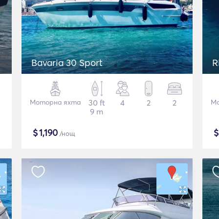
Bavaria 30 Sport
R
Моторна яхта
30 ft
4
2
2
Мо
9 m
$
1,190
/нощ