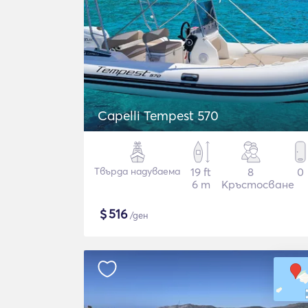
Capelli Tempest 570
Твърда надуваема
19 ft
8
0
6 m
Кръстосване
$
516
/ден