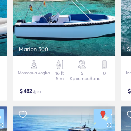
Marion 500
S
Моторна лодка
16 ft
5
0
Мо
5 m
Кръстосване
$
482
/ден