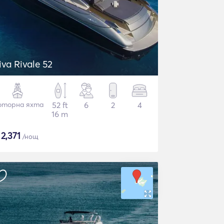
iva Rivale 52
торна яхта
52 ft
6
2
4
16 m
$
2,371
/нощ