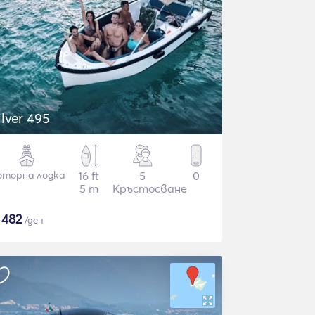
ilver 495
торна лодка
16 ft
5
0
5 m
Кръстосване
$
482
/ден