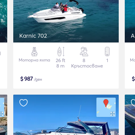
Karnic 702
A
Моторна яхта
26 ft
8
1
Мо
8 m
Кръстосване
$
987
/ден