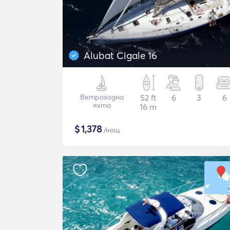
Alubat Cigale 16
Ветроходна
52 ft
6
3
6
яхта
16 m
$
1,378
/нощ