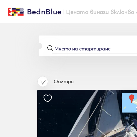
BednBlue
| Цената винаги включва 
Филтри