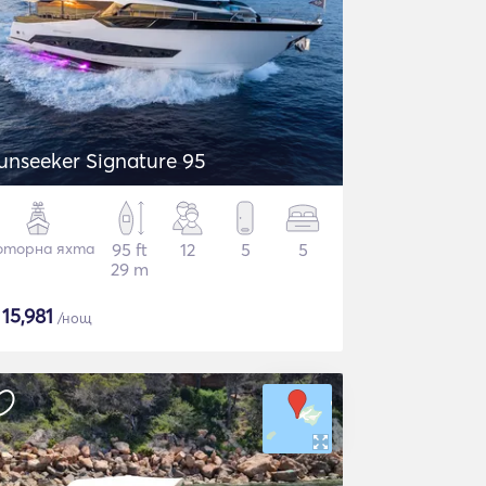
unseeker Signature 95
торна яхта
95 ft
12
5
5
29 m
$
15,981
/нощ