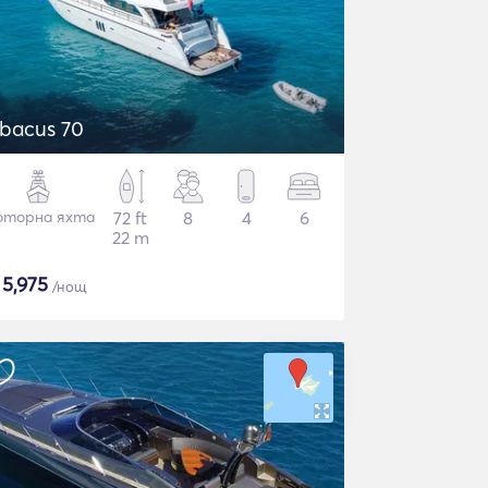
bacus 70
торна яхта
72 ft
8
4
6
22 m
$
5,975
/нощ