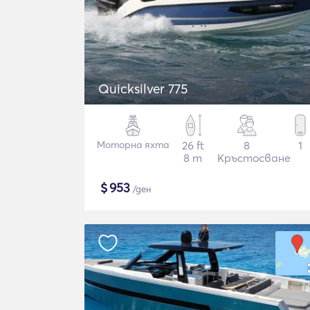
Quicksilver 775
Моторна яхта
26 ft
8
1
8 m
Кръстосване
$
953
/ден