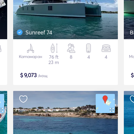
Sunreef 74
B
Катамаран
76 ft
8
4
4
Мо
23 m
$
9,073
/нощ