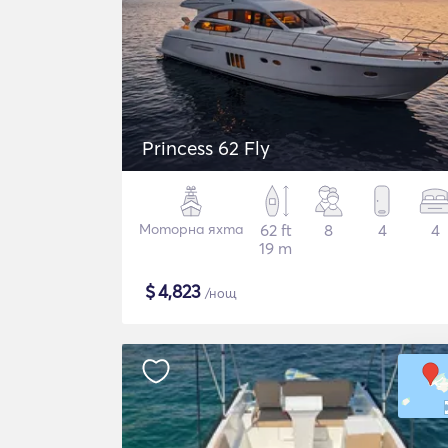
Princess 62 Fly
Моторна яхта
62 ft
8
4
4
19 m
$
4,823
/нощ