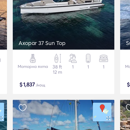
Axopar 37 Sun Top
S
Моторна яхта
38 ft
1
1
1
Мо
12 m
$
1,837
/нощ