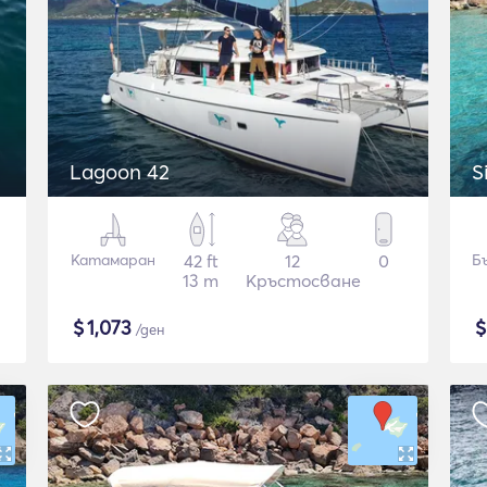
Lagoon 42
S
Катамаран
42 ft
12
0
Б
13 m
Кръстосване
$
1,073
/ден