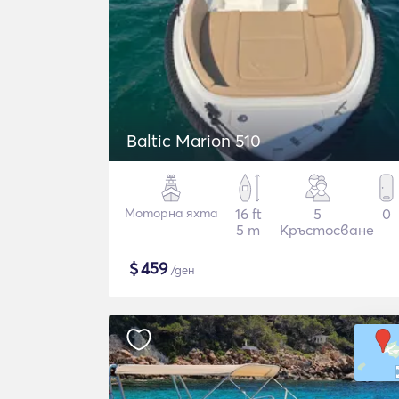
Baltic Marion 510
Моторна яхта
16 ft
5
0
5 m
Кръстосване
$
459
/ден