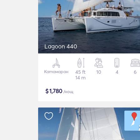
Lagoon 440
Катамаран
45 ft
10
4
6
14 m
$
1,780
/нощ