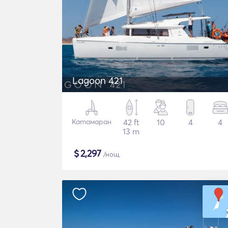
Lagoon 421
Катамаран
42 ft
10
4
4
13 m
$
2,297
/нощ