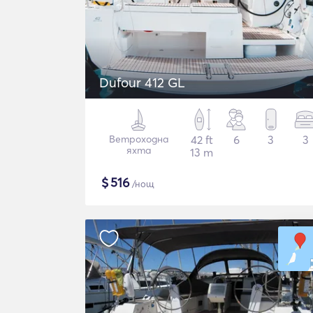
Dufour 412 GL
Ветроходна
42 ft
6
3
3
яхта
13 m
$
516
/нощ