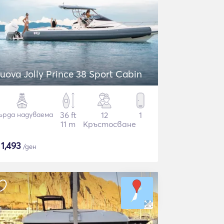
uova Jolly Prince 38 Sport Cabin
ърда надуваема
36 ft
12
1
11 m
Кръстосване
$
1,493
/ден