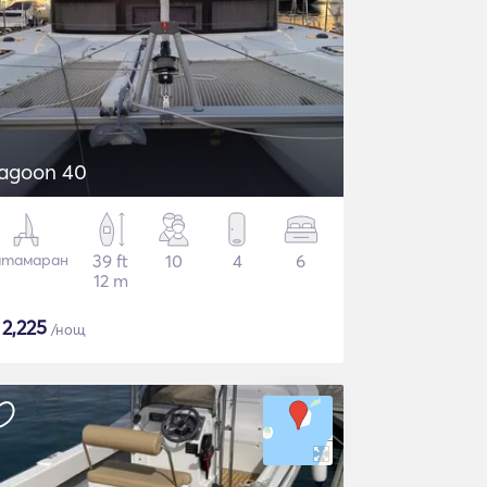
agoon 40
атамаран
39 ft
10
4
6
12 m
$
2,225
/нощ