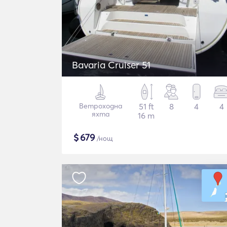
Bavaria Cruiser 51
Ветроходна
51 ft
8
4
4
яхта
16 m
$
679
/нощ