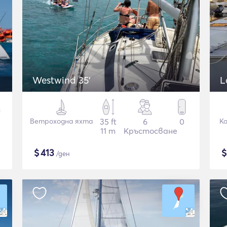
Westwind 35'
L
Ветроходна яхта
35 ft
6
0
К
11 m
Кръстосване
$
413
/ден