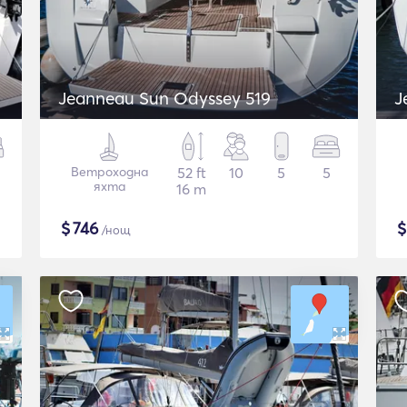
Jeanneau Sun Odyssey 519
J
Ветроходна
52 ft
10
5
5
яхта
16 m
$
746
/нощ