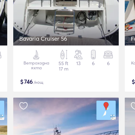
Bavaria Cruiser 56
F
Ветроходна
55 ft
13
6
6
К
яхта
17 m
$
746
/нощ