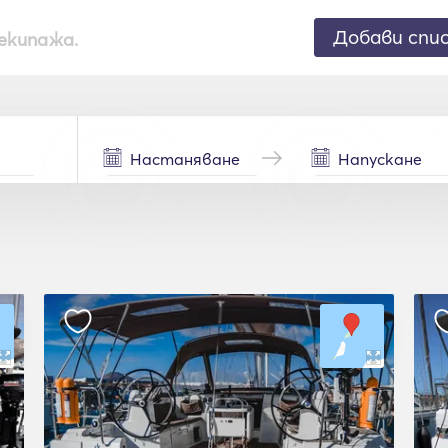
Добави спи
екипажа.