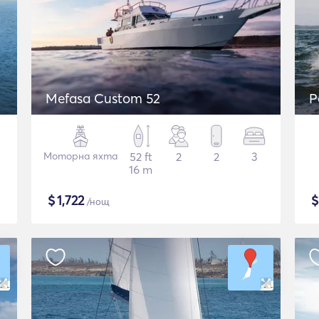
Mefasa Custom 52
P
Моторна яхта
52 ft
2
2
3
16 m
$
1,722
/нощ