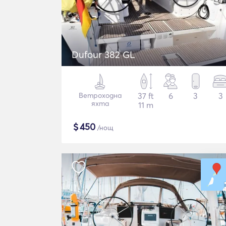
Dufour 382 GL
Ветроходна
37 ft
6
3
3
яхта
11 m
$
450
/нощ