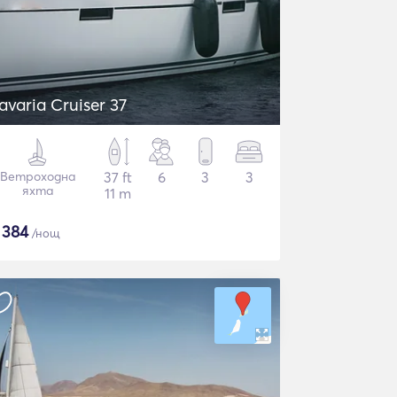
avaria Cruiser 37
Ветроходна
37 ft
6
3
3
яхта
11 m
$
384
/нощ