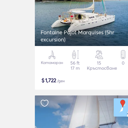
Fontaine Pajot Marquises (5hr
excursion)
Катамаран
56 ft
15
0
17 m
Кръстосване
$
1,722
/ден