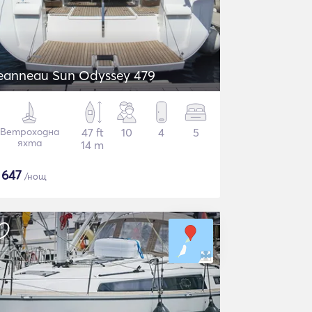
eanneau Sun Odyssey 479
Ветроходна
47 ft
10
4
5
яхта
14 m
$
647
/нощ