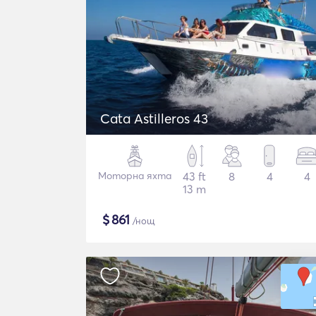
Cata Astilleros 43
Моторна яхта
43 ft
8
4
4
13 m
$
861
/нощ