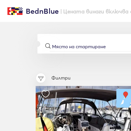
BednBlue
| Цената винаги включва 
Филтри