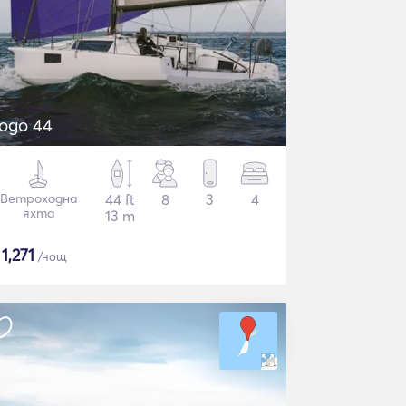
ogo 44
Ветроходна
44 ft
8
3
4
яхта
13 m
$
1,271
/нощ