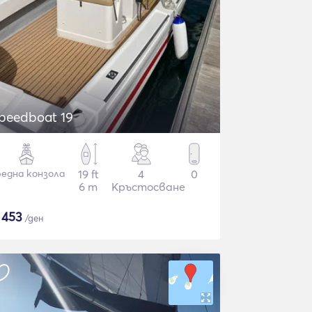
peedboat 19
една конзола
19 ft
4
0
6 m
Кръстосване
$
453
/ден