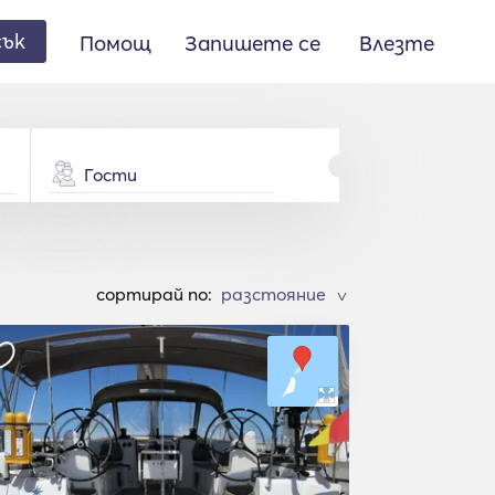
сък
Помощ
Запишете се
Влезте
Гости
cортирай по:
>