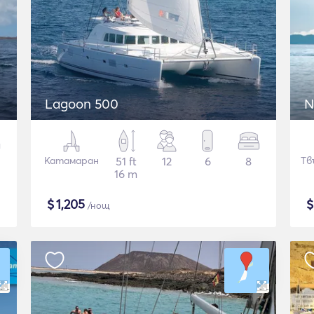
Lagoon 500
N
Катамаран
51 ft
12
6
8
Тв
16 m
$
1,205
/нощ