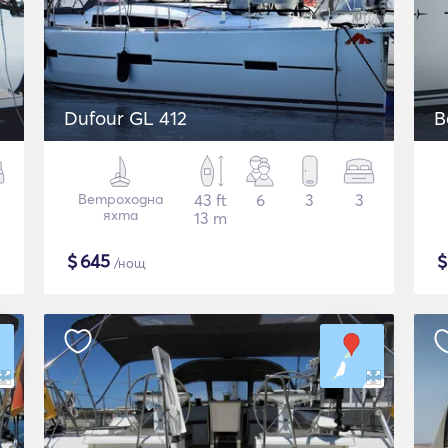
Dufour GL 412
B
Ветроходна
43 ft
6
3
3
яхта
13 m
$
645
/нощ