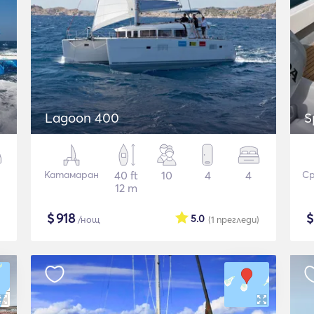
Lagoon 400
S
Катамаран
40 ft
10
4
4
Ср
12 m
$
918
5.0
/нощ
(1
прегледи
)