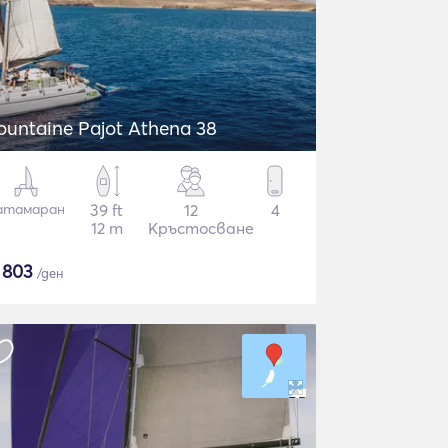
ountaine Pajot Athena 38
атамаран
39 ft
12
4
12 m
Кръстосване
$
803
/ден