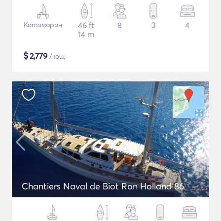
Катамаран
46 ft
8
3
4
14 m
$
2,779
/нощ
Chantiers Naval de Biot Ron Holland 86