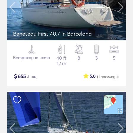
Beneteau First 40.7 in Barcelona
Ветроходна яхта
40 ft
8
3
5
12 m
$
655
5.0
/нощ
(1
прегледи
)