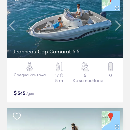
Jeanneau Cap Camarat 5.5
Средна конзола
17 ft
6
0
5 m
Кръстосване
$
545
/ден