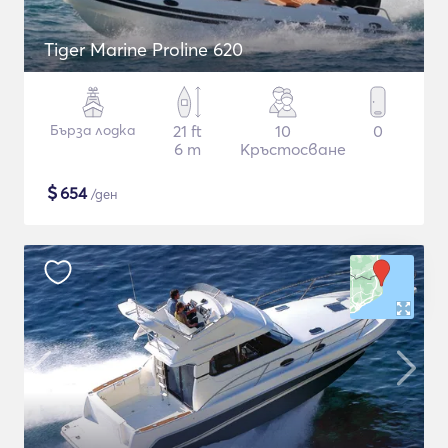
Tiger Marine Proline 620
Бърза лодка
21 ft
10
0
6 m
Кръстосване
$
654
/ден