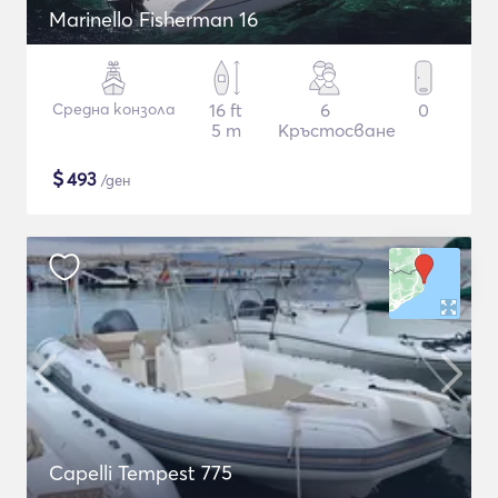
Marinello Fisherman 16
Средна конзола
16 ft
6
0
5 m
Кръстосване
$
493
/ден
Capelli Tempest 775