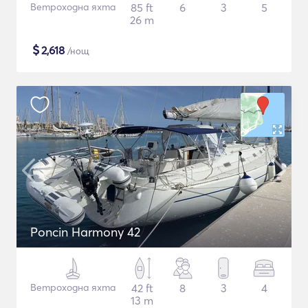
Ветроходна яхта
85 ft
6
3
5
26 m
$
2,618
/нощ
Poncin Harmony 42
Ветроходна яхта
42 ft
8
3
4
13 m