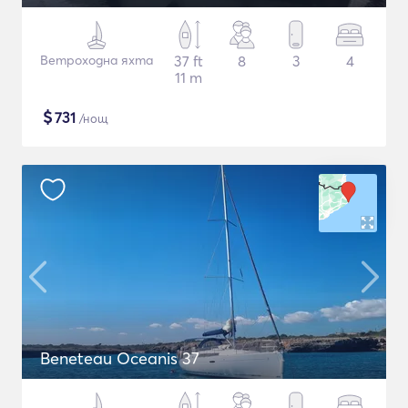
Ветроходна яхта
37 ft
8
3
4
11 m
$
731
/нощ
Beneteau Oceanis 37