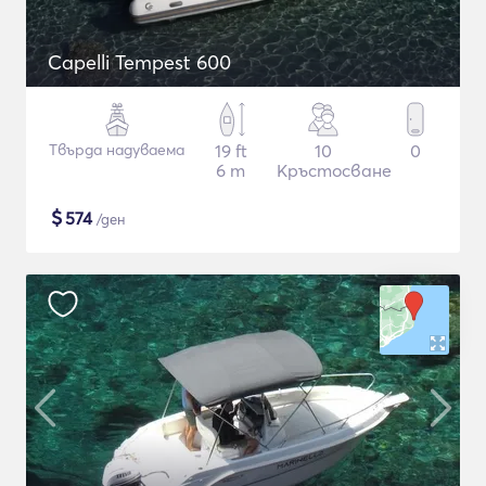
Capelli Tempest 600
Твърда надуваема
19 ft
10
0
6 m
Кръстосване
$
574
/ден