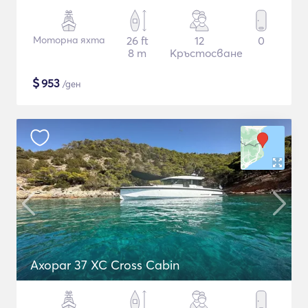
Моторна яхта
26 ft
12
0
8 m
Кръстосване
$
953
/ден
Axopar 37 XC Cross Cabin