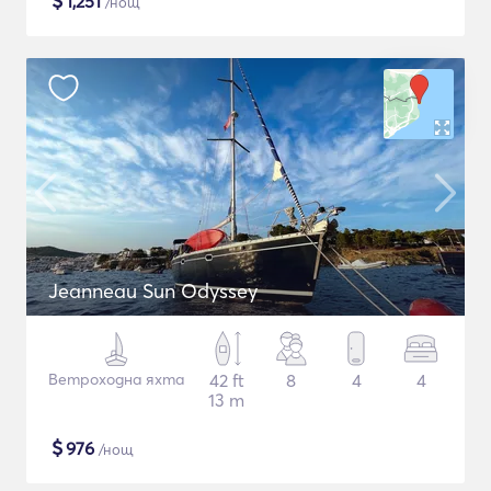
$
1,251
/нощ
Jeanneau Sun Odyssey
Ветроходна яхта
42 ft
8
4
4
13 m
$
976
/нощ