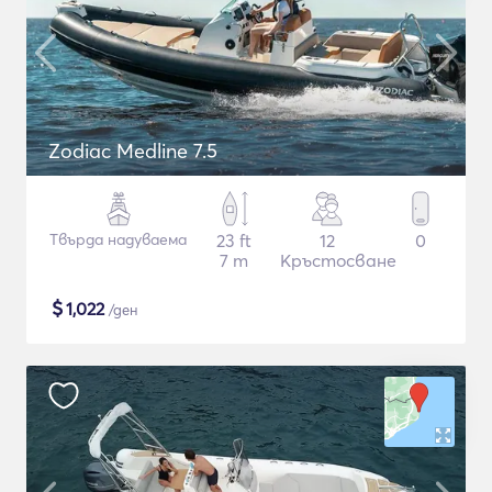
Zodiac Medline 7.5
Твърда надуваема
23 ft
12
0
7 m
Кръстосване
$
1,022
/ден