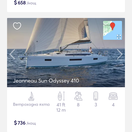
$
658
/нощ
Jeanneau Sun Odyssey 410
Ветроходна яхта
41 ft
8
3
4
12 m
$
736
/нощ