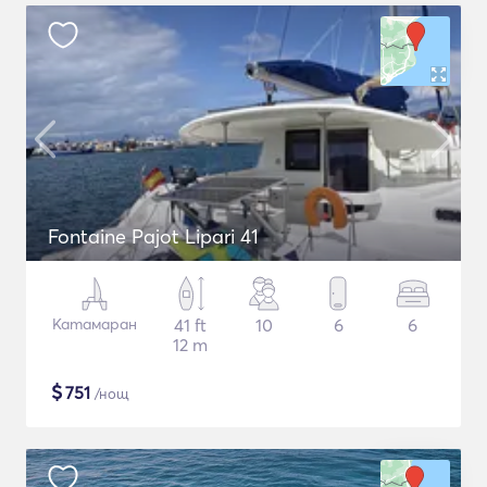
Fontaine Pajot Lipari 41
Катамаран
41 ft
10
6
6
12 m
$
751
/нощ