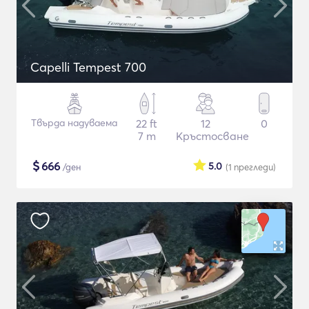
Capelli Tempest 700
Твърда надуваема
22 ft
12
0
7 m
Кръстосване
$
666
5.0
/ден
(1
прегледи
)