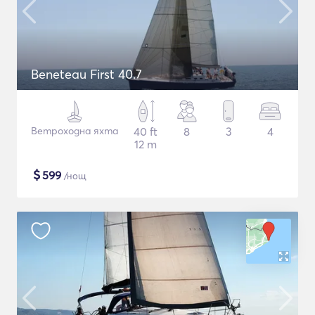
Beneteau First 40.7
Ветроходна яхта
40 ft
8
3
4
12 m
$
599
/нощ