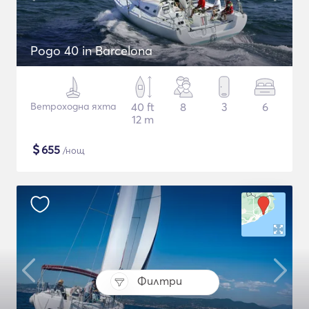
Pogo 40 in Barcelona
Ветроходна яхта
40 ft
8
3
6
12 m
$
655
/нощ
Филтри