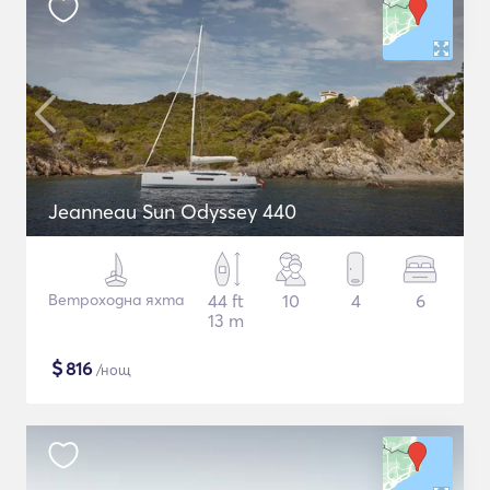
Jeanneau Sun Odyssey 440
Ветроходна яхта
44 ft
10
4
6
13 m
$
816
/нощ