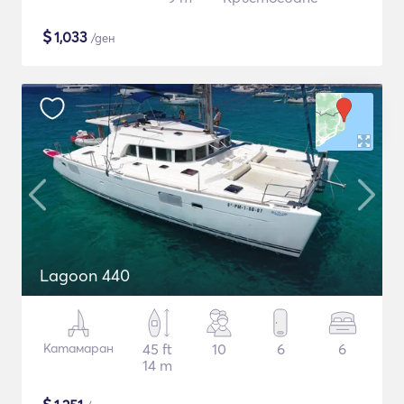
$
1,033
/ден
Lagoon 440
Катамаран
45 ft
10
6
6
14 m