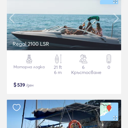
Regal 2100 LSR
Моторна лодка
21 ft
6
0
6 m
Кръстосване
$
539
/ден