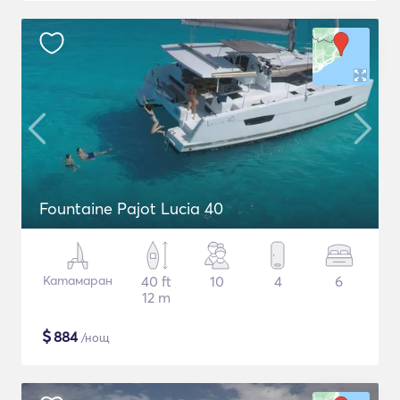
Fountaine Pajot Lucia 40
Катамаран
40 ft
10
4
6
12 m
$
884
/нощ