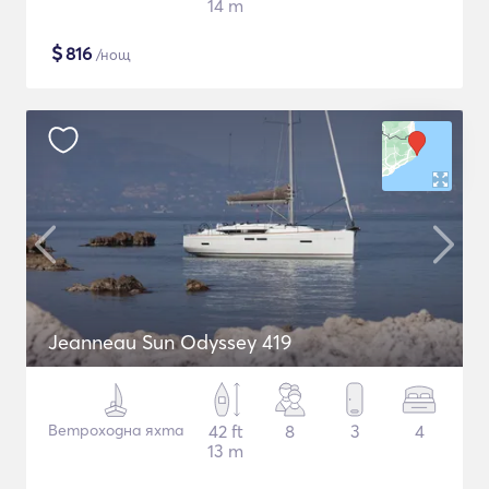
14 m
$
816
/нощ
Jeanneau Sun Odyssey 419
Ветроходна яхта
42 ft
8
3
4
13 m