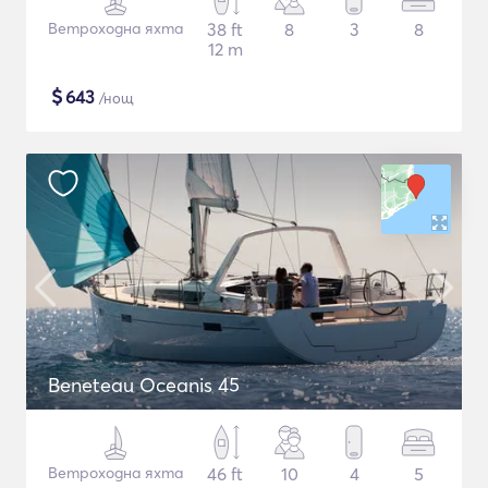
Ветроходна яхта
38 ft
8
3
8
12 m
$
643
/нощ
Beneteau Oceanis 45
Ветроходна яхта
46 ft
10
4
5