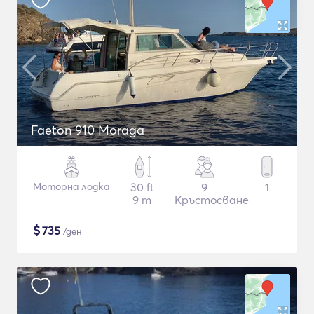
Faeton 910 Moraga
Моторна лодка
30 ft
9
1
9 m
Кръстосване
$
735
/ден