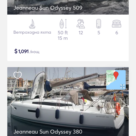
Jeanneau Sun Odyssey 509
Ветроходна яхта
50 ft
12
5
6
15 m
$
1,091
/нощ
Jeanneau Sun Odyssey 380