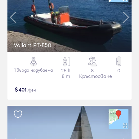
Valiant PT-850
Твърда надуваема
26 ft
8
0
8 m
Кръстосване
$
401
/ден