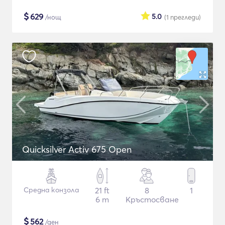
$
629
5.0
/нощ
(1
прегледи
)
Quicksilver Activ 675 Open
Средна конзола
21 ft
8
1
6 m
Кръстосване
$
562
/ден