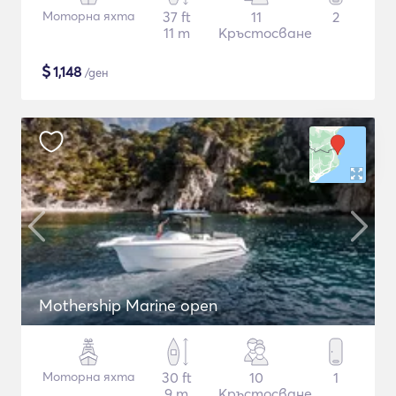
Моторна яхта
37 ft
11
2
11 m
Кръстосване
$
1,148
/ден
Mothership Marine open
Моторна яхта
30 ft
10
1
9 m
Кръстосване