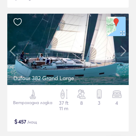
Dufour 382 Grand Large
Ветроходна лодка
37 ft
8
3
4
11 m
$
457
/нощ