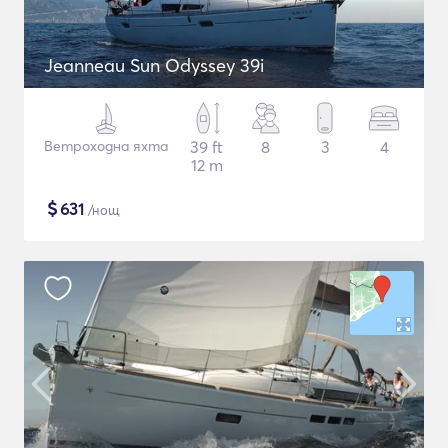
Jeanneau Sun Odyssey 39i
Ветроходна яхта
39 ft
8
3
4
12 m
$
631
/нощ