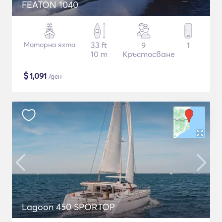
FEATON 1040
Моторна яхта
33 ft
9
1
10 m
Кръстосване
$
1,091
/ден
Lagoon 450 SPORTOP