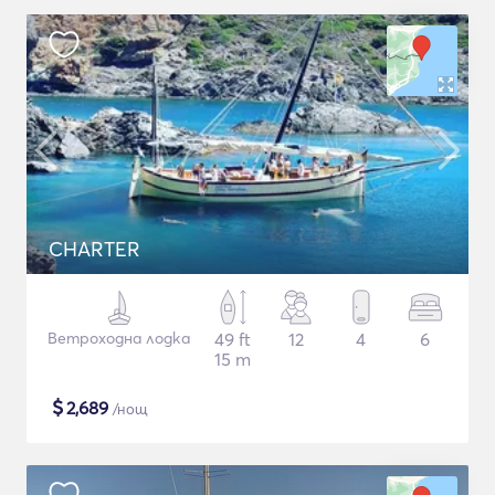
CHARTER
Ветроходна лодка
49 ft
12
4
6
15 m
$
2,689
/нощ