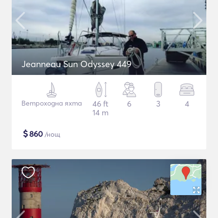
Jeanneau Sun Odyssey 449
Ветроходна яхта
46 ft
6
3
4
14 m
$
860
/нощ