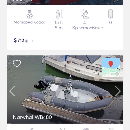
Моторна лодка
15 ft
4
0
5 m
Кръстосване
$
712
/ден
Narwhal WB480