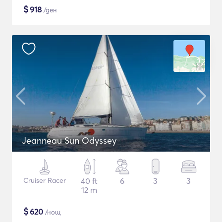
$
918
/ден
Jeanneau Sun Odyssey
Cruiser Racer
40 ft
6
3
3
12 m
$
620
/нощ