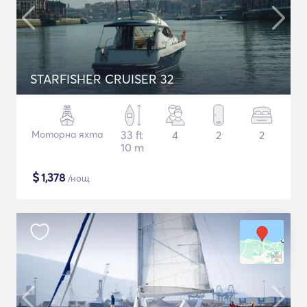
STARFISHER CRUISER 32
Моторна яхта
33 ft
4
2
2
10 m
$
1,378
/нощ