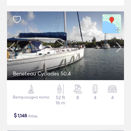
Beneteau Cyclades 50.4
Ветроходна яхта
52 ft
8
4
4
16 m
$
1,148
/нощ