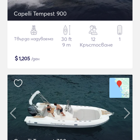
Capelli Tempest 900
Твърда надуваема
30 ft
12
1
9 m
Кръстосване
$
1,205
/ден