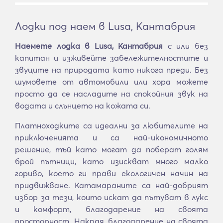
Лодки под наем в Lusa, Кантабрия
Наемете лодка в Lusa, Кантабрия
с или без
капитан и изживейте забележителностите и
звуците на природата като никога преди. Без
шумовете от автомобили или хора можете
просто да се насладите на спокойния звук на
водата и слънцето на кожата си.
Платноходките са идеални за любителите на
приключенията и са най-икономичното
решение, тъй като могат да поберат голям
брой пътници, като изискват много малко
гориво, което ги прави екологичен начин на
придвижване. Катамараните са най-добрият
избор за тези, които искат да пътуват в лукс
и комфорт, благодарение на своята
просторност. Накрая, благодарение на своята