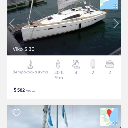
Viko S 30
Ветроходна яхта
30 ft
4
2
2
9 m
$
582
/нощ