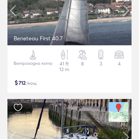
Beneteau First 40.7
Ветроходна яхта
41 ft
8
3
4
12 m
$
712
/нощ