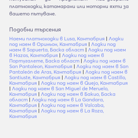
платноходки, катамарани или моторни яхти за
вашето пътуване.
Подобни търсения
Наеми платноходки в Lusa, Кантабрия
|
Лодки
под наем в Ориньон, Кантабрия
|
Лодки под
наем в Sopuerta, Баска област
|
Лодки под наем
в Hazas, Кантабрия
|
Лодки под наем в
Португалете, Баска област
|
Лодки под наем в
San Pantaleon, Кантабрия
|
Лодки под наем в San
Pantaleón de Aras, Кантабрия
|
Лодки под наем в
Santiuste, Кантабрия
|
Лодки под наем в Castillo,
Кантабрия
|
Лодки под наем в Quejo, Кантабрия
|
Лодки под наем в San Miguel de Meruelo,
Кантабрия
|
Лодки под наем в Бакио, Баска
област
|
Лодки под наем в La Gandara,
Кантабрия
|
Лодки под наем в Valcaba,
Кантабрия
|
Лодки под наем в La Roza,
Кантабрия