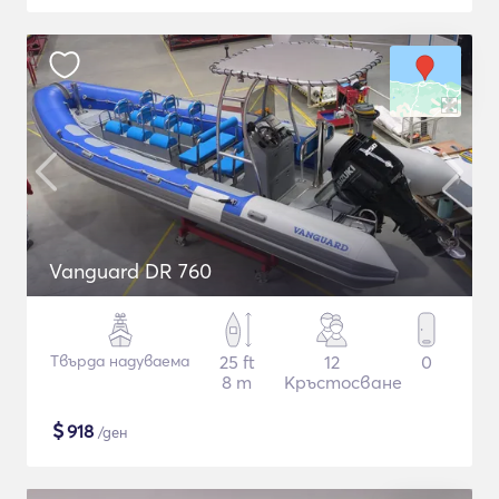
Vanguard DR 760
Твърда надуваема
25 ft
12
0
8 m
Кръстосване
$
918
/ден