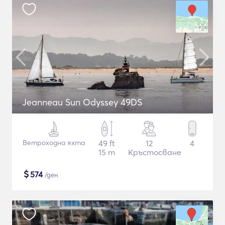
Jeanneau Sun Odyssey 49DS
Ветроходна яхта
49 ft
12
4
15 m
Кръстосване
$
574
/ден