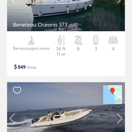
Beneteau Oceanis 373
Ветроходна яхта
36 ft
8
3
4
11 m
$
849
/нощ