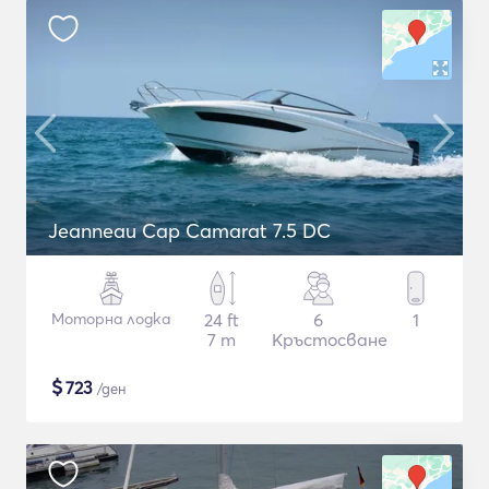
Jeanneau Cap Camarat 7.5 DC
Моторна лодка
24 ft
6
1
7 m
Кръстосване
$
723
/ден