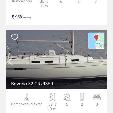
Катамаран
35 ft
6
2
3
11 m
$
953
/нощ
Bavaria 32 CRUISER
Ветроходна яхта
32 ft
6
2
3
10 m