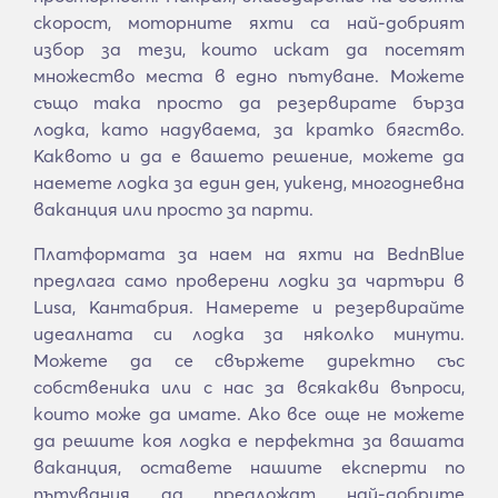
скорост, моторните яхти са най-добрият
избор за тези, които искат да посетят
множество места в едно пътуване. Можете
също така просто да резервирате бърза
лодка, като надуваема, за кратко бягство.
Каквото и да е вашето решение, можете да
наемете лодка за един ден, уикенд, многодневна
ваканция или просто за парти.
Платформата за наем на яхти на BednBlue
предлага само проверени лодки за чартъри в
Lusa, Кантабрия. Намерете и резервирайте
идеалната си лодка за няколко минути.
Можете да се свържете директно със
собственика или с нас за всякакви въпроси,
които може да имате. Ако все още не можете
да решите коя лодка е перфектна за вашата
ваканция, оставете нашите експерти по
пътувания да предложат най-добрите