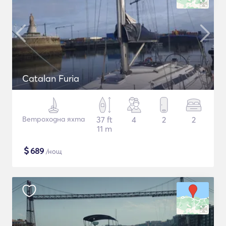
Catalan Furia
Ветроходна яхта
37 ft
4
2
2
11 m
$
689
/нощ