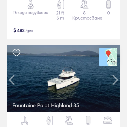
Твърда надуваема
21 ft
8
0
6 m
Кръстосване
$
482
/ден
Fountaine Pajot Highland 35