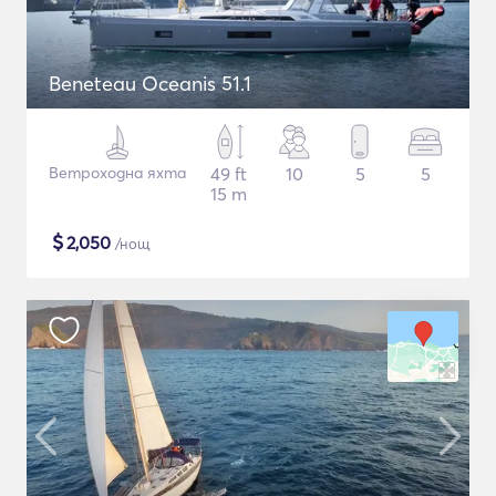
Beneteau Oceanis 51.1
Ветроходна яхта
49 ft
10
5
5
15 m
$
2,050
/нощ