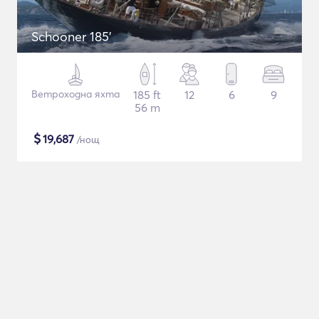
Schooner 185'
Ветроходна яхта
185 ft
12
6
9
56 m
$
19,687
/нощ