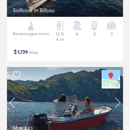
Sailboat in Bilbao
Ветроходна яхта
12 ft
6
3
3
4 m
$
1,739
/нощ
M/B 443