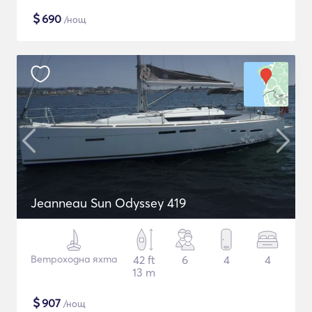
$
690
/нощ
Jeanneau Sun Odyssey 419
Ветроходна яхта
42 ft
6
4
4
13 m
$
907
/нощ