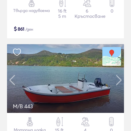
Твърда надуваема
16 ft
6
0
5 m
Кръстосване
$
861
/ден
M/B 443
Моторна лодка
15 ft
4
0