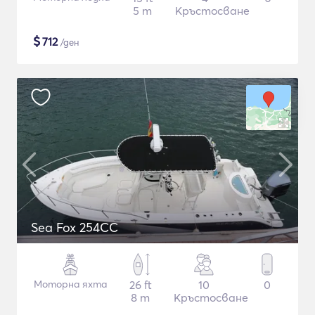
5 m
Кръстосване
$
712
/ден
Sea Fox 254CC
Моторна яхта
26 ft
10
0
8 m
Кръстосване