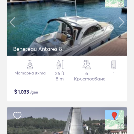
Beneteau Antares 8
Моторна яхта
26 ft
6
1
8 m
Кръстосване
$
1,033
/ден