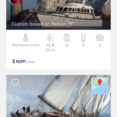
Custom based on Nelson 75"
Моторна яхта
75 ft
10
5
5
23 m
$
16,911
/нощ