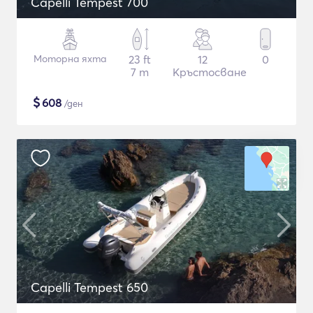
Capelli Tempest 700
Моторна яхта
23 ft
12
0
7 m
Кръстосване
$
608
/ден
Capelli Tempest 650