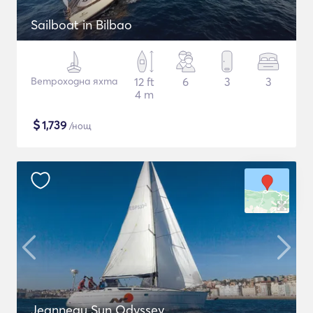
Sailboat in Bilbao
Ветроходна яхта
12 ft
6
3
3
4 m
$
1,739
/нощ
Jeanneau Sun Odyssey