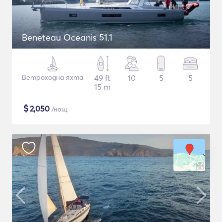
Beneteau Oceanis 51.1
Ветроходна яхта
49 ft
10
5
5
15 m
$
2,050
/нощ