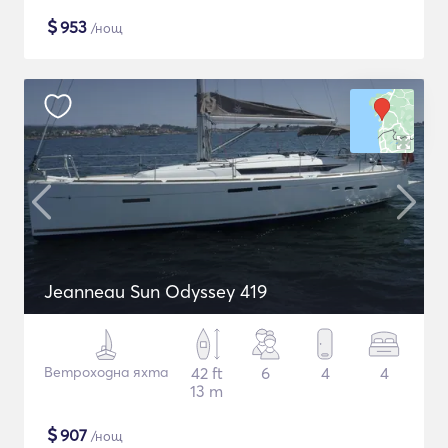
$
953
/нощ
Jeanneau Sun Odyssey 419
Ветроходна яхта
42 ft
6
4
4
13 m
$
907
/нощ