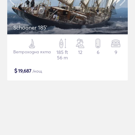
Schooner 185'
Ветроходна яхта
185 ft
12
6
9
56 m
$
19,687
/нощ