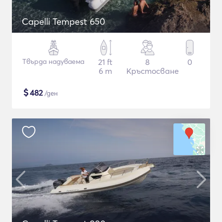
Capelli Tempest 650
Твърда надуваема
21 ft
8
0
6 m
Кръстосване
$
482
/ден