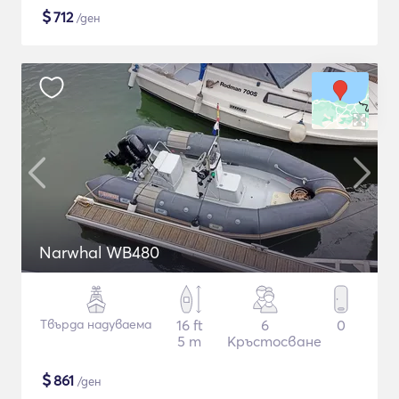
$
712
/ден
Narwhal WB480
Твърда надуваема
16 ft
6
0
5 m
Кръстосване
$
861
/ден