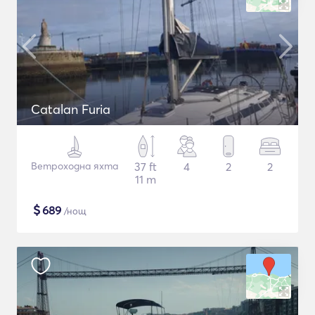
Catalan Furia
Ветроходна яхта
37 ft
4
2
2
11 m
$
689
/нощ