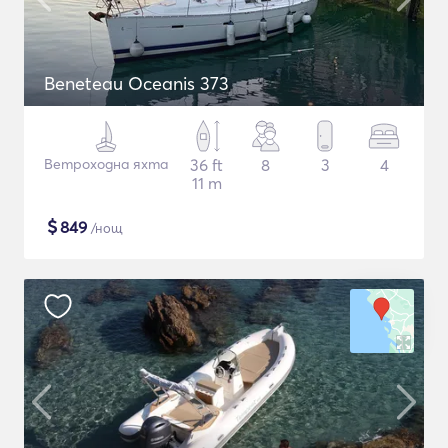
Beneteau Oceanis 373
Ветроходна яхта
36 ft
8
3
4
11 m
$
849
/нощ