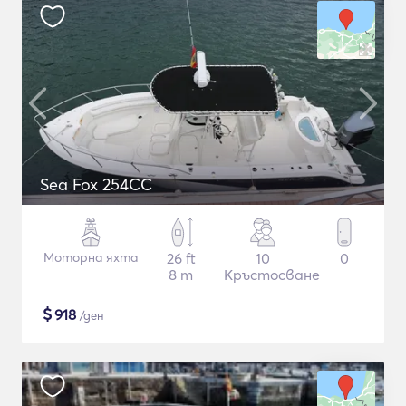
Sea Fox 254CC
Моторна яхта
26 ft
10
0
8 m
Кръстосване
$
918
/ден