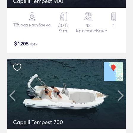
Capelli Tempest 900
Твърда надуваема
30 ft
12
1
9 m
Кръстосване
$
1,205
/ден
Capelli Tempest 700