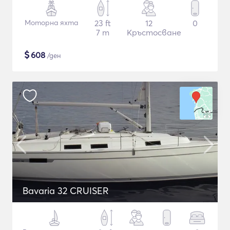
Моторна яхта
23 ft
12
0
7 m
Кръстосване
$
608
/ден
Bavaria 32 CRUISER