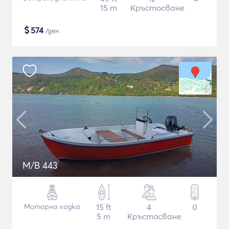
15 m
Кръстосване
$
574
/ден
M/B 443
Моторна лодка
15 ft
4
0
5 m
Кръстосване