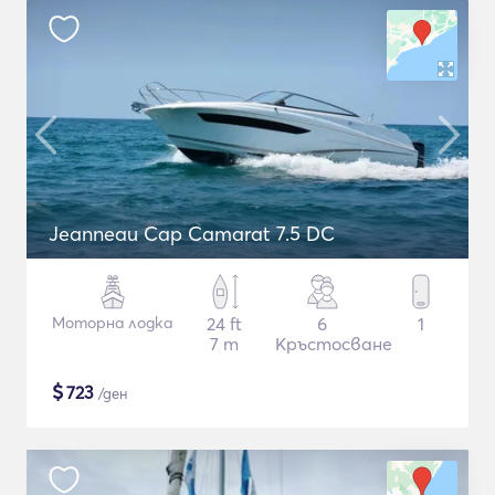
Jeanneau Cap Camarat 7.5 DC
Моторна лодка
24 ft
6
1
7 m
Кръстосване
$
723
/ден