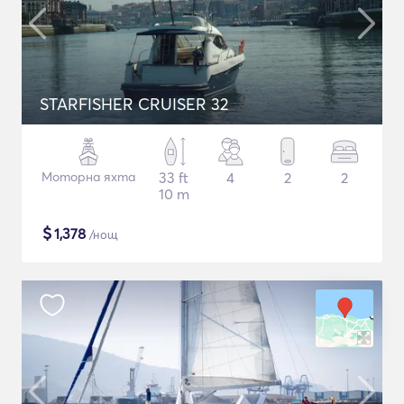
STARFISHER CRUISER 32
Моторна яхта
33 ft
4
2
2
10 m
$
1,378
/нощ