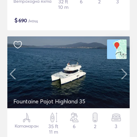
Ветроходна яхта
32 ft
6
2
3
10 m
$
690
/нощ
Fountaine Pajot Highland 35
Катамаран
35 ft
6
2
3
11 m