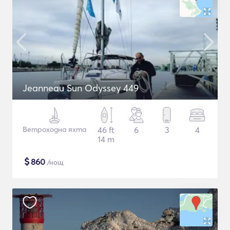
Jeanneau Sun Odyssey 449
Ветроходна яхта
46 ft
6
3
4
14 m
$
860
/нощ