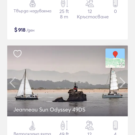
Твърда надуваема
25 ft
12
0
8 m
Кръстосване
$
918
/ден
Jeanneau Sun Odyssey 49DS
Ветроходна яхта
49 ft
12
4