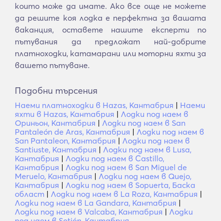
които може да имате. Ако все още не можете
да решите коя лодка е перфектна за вашата
ваканция, оставете нашите експерти по
пътувания да предложат най-добрите
платноходки, катамарани или моторни яхти за
вашето пътуване.
Подобни търсения
Наеми платноходки в Hazas, Кантабрия
|
Наеми
яхти в Hazas, Кантабрия
|
Лодки под наем в
Ориньон, Кантабрия
|
Лодки под наем в San
Pantaleón de Aras, Кантабрия
|
Лодки под наем в
San Pantaleon, Кантабрия
|
Лодки под наем в
Santiuste, Кантабрия
|
Лодки под наем в Lusa,
Кантабрия
|
Лодки под наем в Castillo,
Кантабрия
|
Лодки под наем в San Miguel de
Meruelo, Кантабрия
|
Лодки под наем в Quejo,
Кантабрия
|
Лодки под наем в Sopuerta, Баска
област
|
Лодки под наем в La Roza, Кантабрия
|
Лодки под наем в La Gandara, Кантабрия
|
Лодки под наем в Valcaba, Кантабрия
|
Лодки
под наем в Setién, Кантабрия