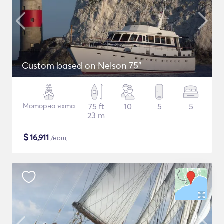
Custom based on Nelson 75"
Моторна яхта
75 ft
10
5
5
23 m
$
16,911
/нощ