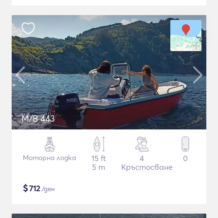
M/B 443
Моторна лодка
15 ft
4
0
5 m
Кръстосване
$
712
/ден