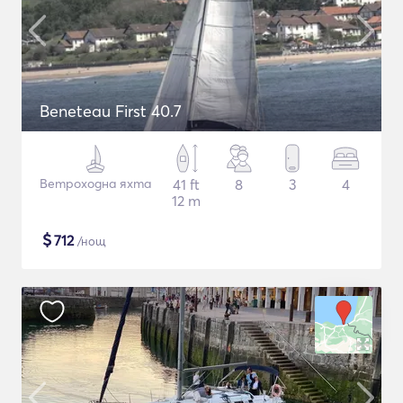
Beneteau First 40.7
Ветроходна яхта
41 ft
8
3
4
12 m
$
712
/нощ