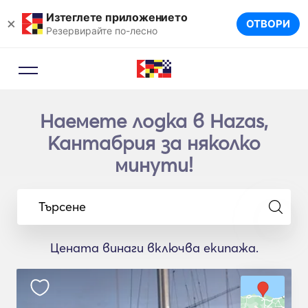
Изтеглете приложението
×
ОТВОРИ
Резервирайте по-лесно
Наемете лодка в Hazas,
Кантабрия за няколко
минути!
Търсене
Цената винаги включва екипажа.