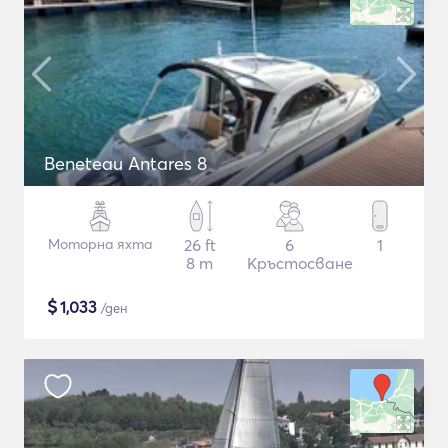
Beneteau Antares 8
Моторна яхта
26 ft
6
1
8 m
Кръстосване
$
1,033
/ден