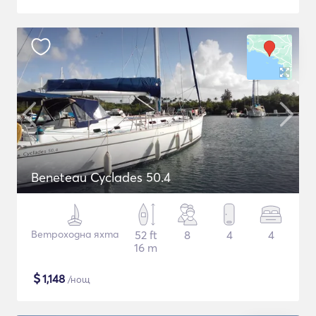
Beneteau Cyclades 50.4
Ветроходна яхта
52 ft
8
4
4
16 m
$
1,148
/нощ