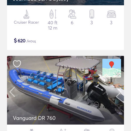
Cruiser Racer
40 ft
6
3
3
12 m
$
620
/нощ
Vanguard DR 760