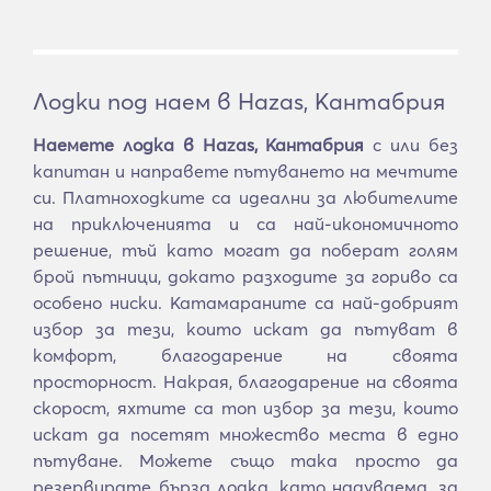
Лодки под наем в Hazas, Кантабрия
Наемете лодка в Hazas, Кантабрия
с или без
капитан и направете пътуването на мечтите
си. Платноходките са идеални за любителите
на приключенията и са най-икономичното
решение, тъй като могат да поберат голям
брой пътници, докато разходите за гориво са
особено ниски. Катамараните са най-добрият
избор за тези, които искат да пътуват в
комфорт, благодарение на своята
просторност. Накрая, благодарение на своята
скорост, яхтите са топ избор за тези, които
искат да посетят множество места в едно
пътуване. Можете също така просто да
резервирате бърза лодка, като надуваема, за