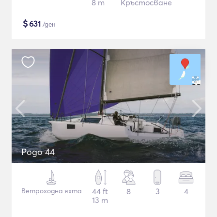
8 m
Кръстосване
$
631
/ден
Pogo 44
Ветроходна яхта
44 ft
8
3
4
13 m