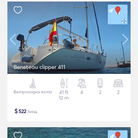
Beneteau clipper 411
Ветроходна яхта
41 ft
4
2
2
12 m
$
522
/нощ