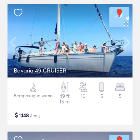
Bavaria 49 CRUISER
Ветроходна яхта
49 ft
10
5
5
15 m
$
1,148
/нощ