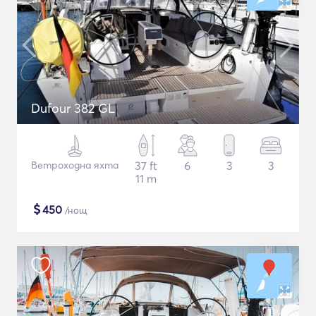
Dufour 382 GL
Ветроходна яхта
37 ft
6
3
3
11 m
$
450
/нощ