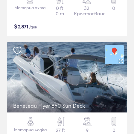
Моторна яхта
0 ft
32
0
0 m
Кръстосване
$
2,871
/ден
Beneteau Flyer 850 Sun Deck
Моторна лодка
27 ft
9
0