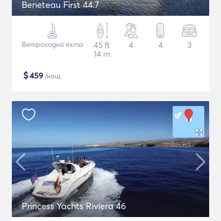
Beneteau First 44.7
Ветроходна яхта
45 ft
4
4
3
14 m
$
459
/нощ
Princess Yachts Riviera 46