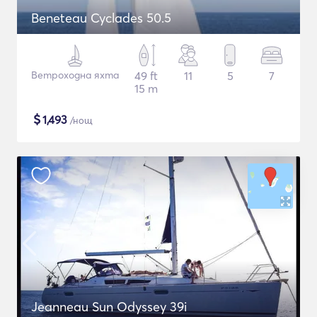
Beneteau Cyclades 50.5
Ветроходна яхта
49 ft
11
5
7
15 m
$
1,493
/нощ
Jeanneau Sun Odyssey 39i