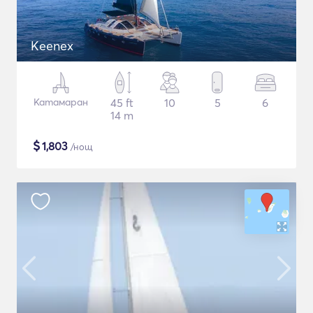
Keenex
Катамаран
45 ft
10
5
6
14 m
$
1,803
/нощ