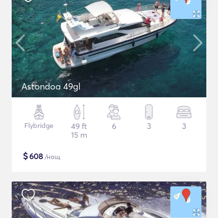
Astondoa 49gl
Flybridge
49 ft
6
3
3
15 m
$
608
/нощ