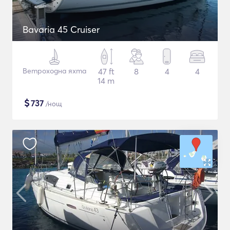
Bavaria 45 Cruiser
Ветроходна яхта
47 ft
8
4
4
14 m
$
737
/нощ