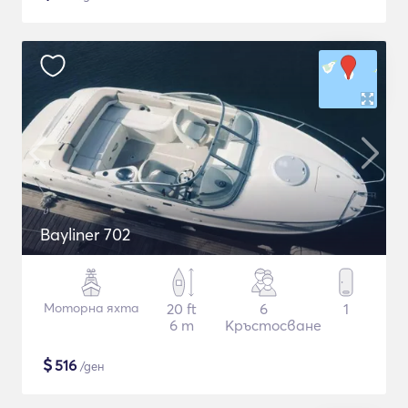
Bayliner 702
Моторна яхта
20 ft
6
1
6 m
Кръстосване
$
516
/ден