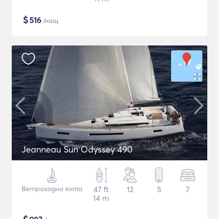
$
516
/нощ
Jeanneau Sun Odyssey 490
Ветроходна яхта
47 ft
12
5
7
14 m