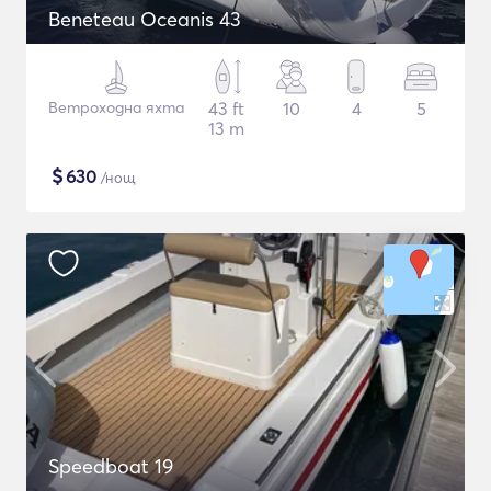
Beneteau Oceanis 43
Ветроходна яхта
43 ft
10
4
5
13 m
$
630
/нощ
Speedboat 19