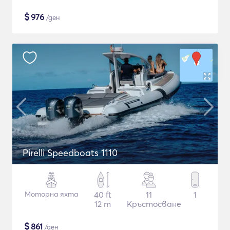
$
976
/ден
Pirelli Speedboats 1110
Моторна яхта
40 ft
11
1
12 m
Кръстосване
$
861
/ден