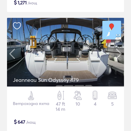
$
1,271
/нощ
Jeanneau Sun Odyssey 479
Ветроходна яхта
47 ft
10
4
5
14 m
$
647
/нощ