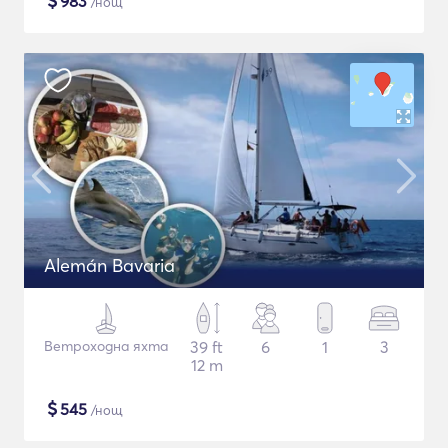
$
983
/нощ
Alemán Bavaria
Ветроходна яхта
39 ft
6
1
3
12 m
$
545
/нощ