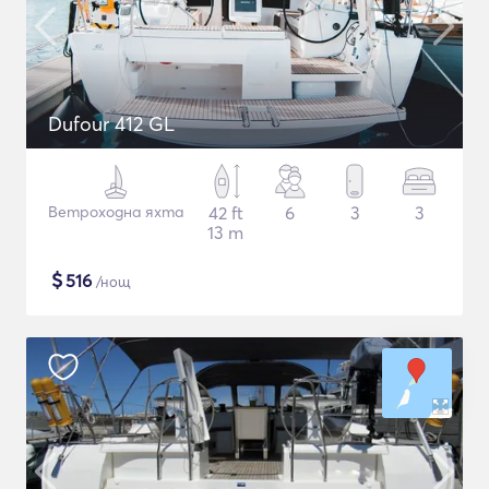
Dufour 412 GL
Ветроходна яхта
42 ft
6
3
3
13 m
$
516
/нощ