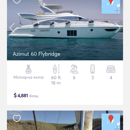
Azimut 60 Flybridge
Моторна яхта
60 ft
6
3
4
18 m
$
4,881
/нощ