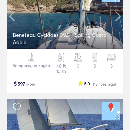
Beneteau Cyclades 39.3 - Sailing Costa
Adeje
Ветроходна лодка
48 ft
6
3
3
15 m
$
597
5.0
/нощ
(118
прегледи
)