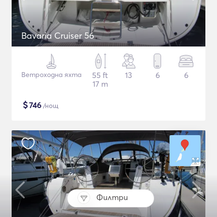
Bavaria Cruiser 56
Ветроходна яхта
55 ft
13
6
6
17 m
$
746
/нощ
Филтри