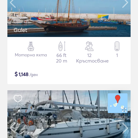
Gulet
Моторна яхта
66 ft
12
1
20 m
Кръстосване
$
1,148
/ден