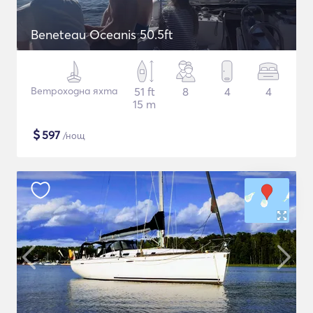
Beneteau Oceanis 50.5ft
Ветроходна яхта
51 ft
8
4
4
15 m
$
597
/нощ