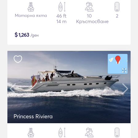
Моторна яхта
46 ft
10
2
14 m
Кръстосване
$
1,263
/ден
Princess Riviera