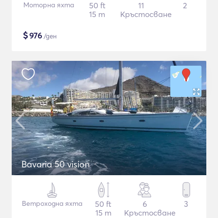
Моторна яхта
50 ft
11
2
15 m
Кръстосване
$
976
/ден
Bavaria 50 vision
Ветроходна яхта
50 ft
6
3
15 m
Кръстосване