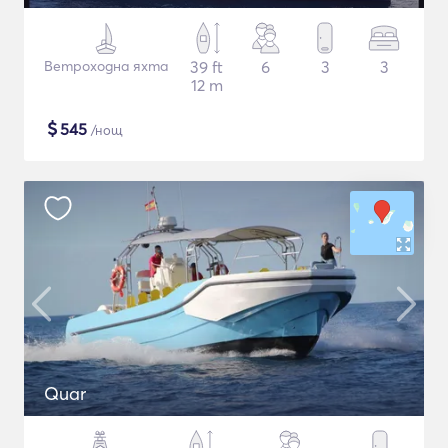
Ветроходна яхта
39 ft
6
3
3
12 m
$
545
/нощ
Quar