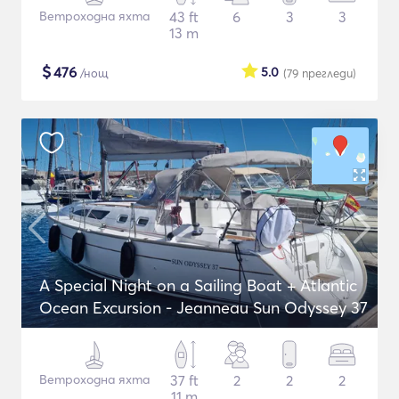
Ветроходна яхта
43 ft
6
3
3
13 m
$
476
5.0
/нощ
(79
прегледи
)
A Special Night on a Sailing Boat + Atlantic
Ocean Excursion - Jeanneau Sun Odyssey 37
Ветроходна яхта
37 ft
2
2
2
11 m