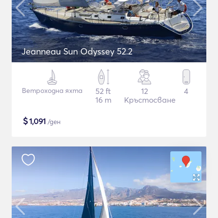
Jeanneau Sun Odyssey 52.2
Ветроходна яхта
52 ft
12
4
16 m
Кръстосване
$
1,091
/ден