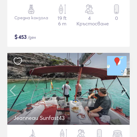
Средна конзола
19 ft
4
0
6 m
Кръстосване
$
453
/ден
Jeanneau Sunfast43