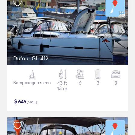
Dufour GL 412
Ветроходна яхта
43 ft
6
3
3
13 m
$
645
/нощ