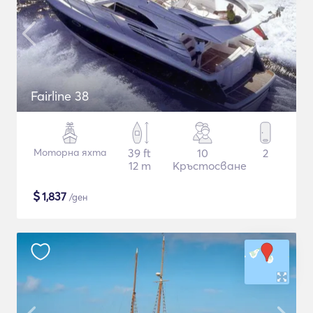
Fairline 38
Моторна яхта
39 ft
10
2
12 m
Кръстосване
$
1,837
/ден