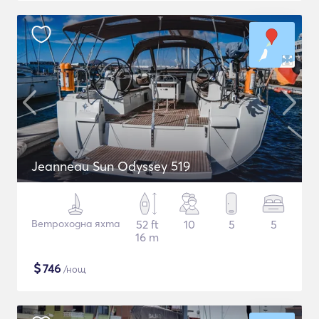
Jeanneau Sun Odyssey 519
Ветроходна яхта
52 ft
10
5
5
16 m
$
746
/нощ