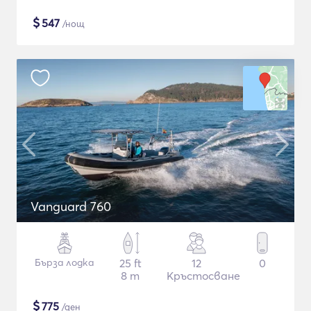
$
547
/нощ
Vanguard 760
Бърза лодка
25 ft
12
0
8 m
Кръстосване
$
775
/ден