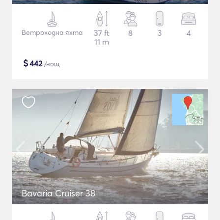
Ветроходна яхта
37 ft
8
3
4
11 m
$
442
/нощ
Bavaria Cruiser 38