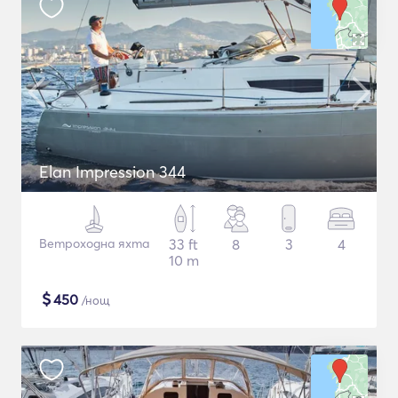
Elan Impression 344
Ветроходна яхта
33 ft
8
3
4
10 m
$
450
/нощ