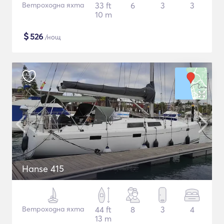
Ветроходна яхта
33 ft
6
3
3
10 m
$
526
/нощ
Hanse 415
Ветроходна яхта
44 ft
8
3
4
13 m