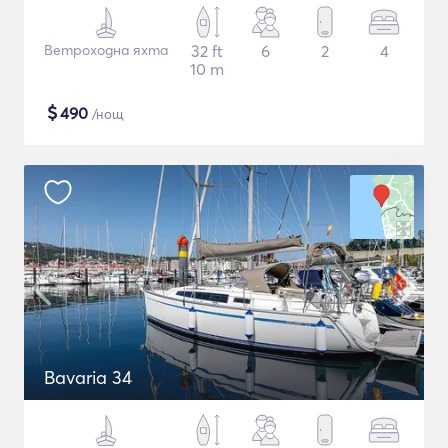
Ветроходна яхта
32 ft
6
2
4
10 m
$
490
/нощ
Bavaria 34