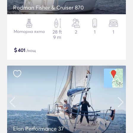
Rodman Fisher & Cruiser 870
Моторна яхта
28 ft
2
1
1
9 m
$
401
/нощ
Elan Performance 37