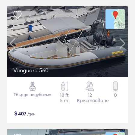
Vanguard 560
Твърда надуваема
18 ft
12
0
5 m
Кръстосване
$
407
/ден