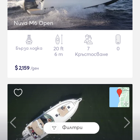
Nuva M6 Open
Бърза лодка
20 ft
7
0
6 m
Кръстосване
$
2,159
/ден
Филтри