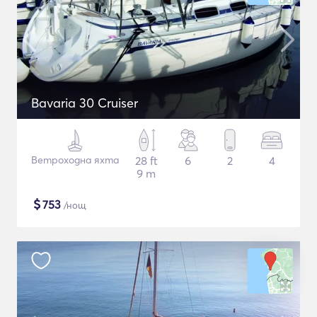
Bavaria 30 Cruiser
Ветроходна яхта
28 ft
6
2
4
9 m
$
753
/нощ