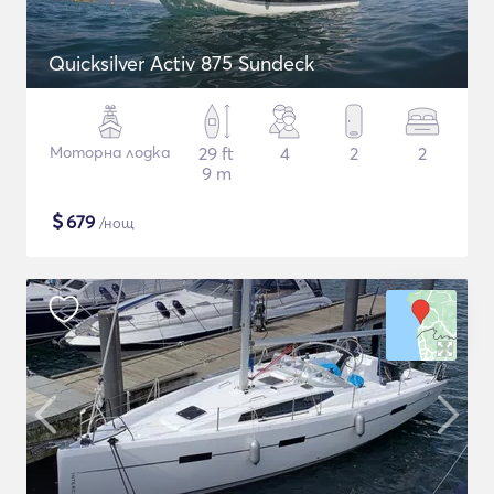
Quicksilver Activ 875 Sundeck
Моторна лодка
29 ft
4
2
2
9 m
$
679
/нощ