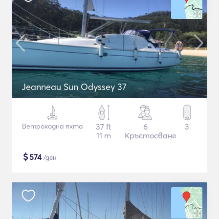
Jeanneau Sun Odyssey 37
Ветроходна яхта
37 ft
6
3
11 m
Кръстосване
$
574
/ден