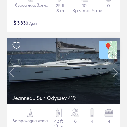
Твърда надуваема
25 ft
10
0
8 m
Кръстосване
$
3,330
/ден
Jeanneau Sun Odyssey 419
Ветроходна яхта
42 ft
6
4
4
13 m