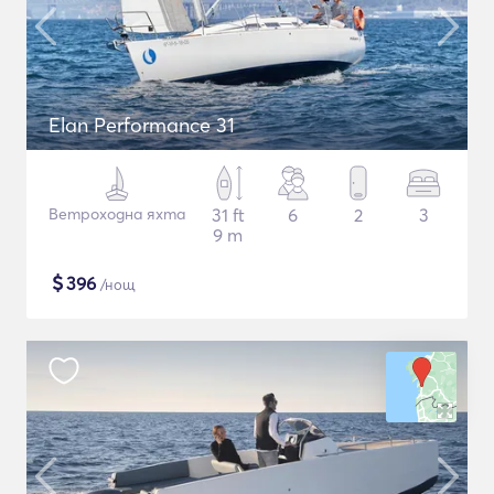
Elan Performance 31
Ветроходна яхта
31 ft
6
2
3
9 m
$
396
/нощ