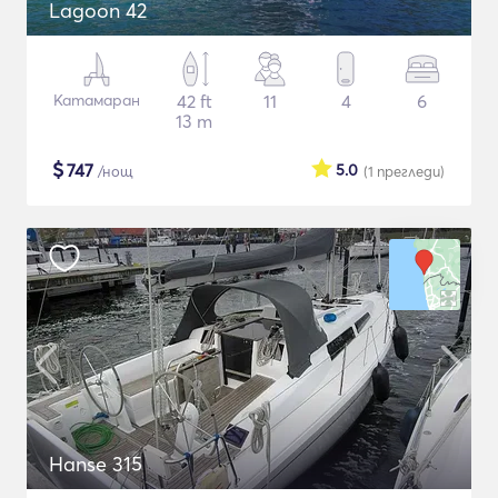
Lagoon 42
Катамаран
42 ft
11
4
6
13 m
$
747
5.0
/нощ
(1
прегледи
)
Hanse 315