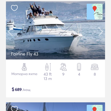
Fairline Fly 43
Моторна яхта
43 ft
9
4
8
13 m
$
689
/нощ