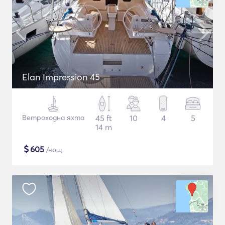
Elan Impression 45
Ветроходна яхта
45 ft
10
4
5
14 m
$
605
/нощ