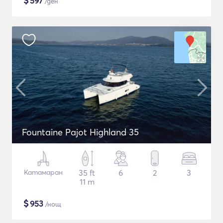
$
597
/ден
Fountaine Pajot Highland 35
Катамаран
35 ft
6
2
3
11 m
$
953
/нощ