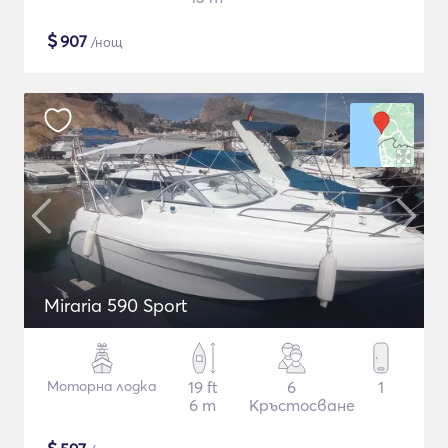
$
907
/нощ
Miraria 590 Sport
Моторна лодка
19 ft
6
1
6 m
Кръстосване