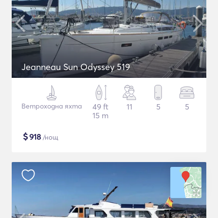
Jeanneau Sun Odyssey 519
Ветроходна яхта
49 ft
11
5
5
15 m
$
918
/нощ