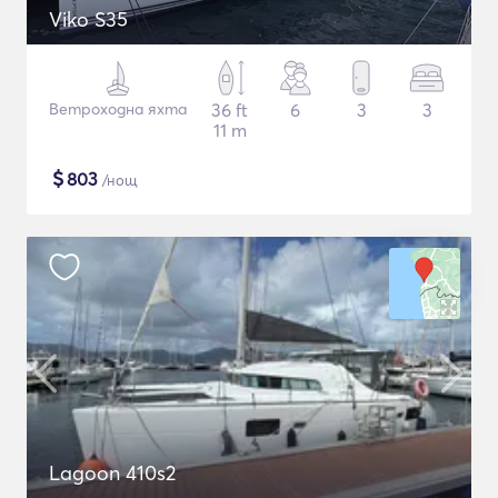
Viko S35
Ветроходна яхта
36 ft
6
3
3
11 m
$
803
/нощ
Lagoon 410s2