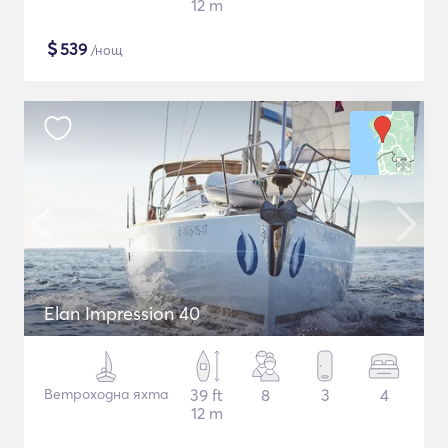
12 m
$
539
/нощ
Elan Impression 40
Ветроходна яхта
39 ft
8
3
4
12 m