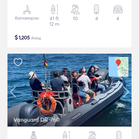
Катамаран
41 ft
10
4
4
12 m
$
1,205
/нощ
Vanguard DR-760