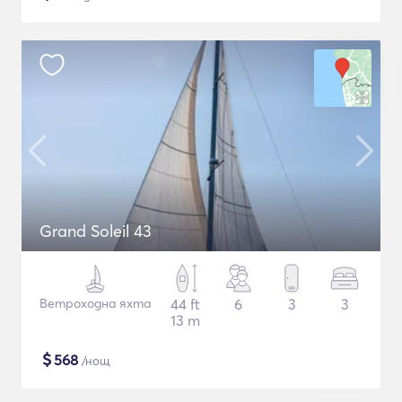
Grand Soleil 43
Ветроходна яхта
44 ft
6
3
3
13 m
$
568
/нощ