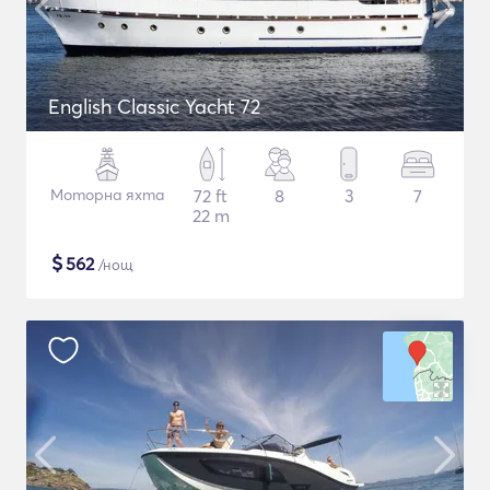
English Classic Yacht 72
Моторна яхта
72 ft
8
3
7
22 m
$
562
/нощ