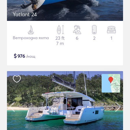
Yatlant 24
Ветроходна яхта
23 ft
6
2
1
7 m
$
976
/нощ