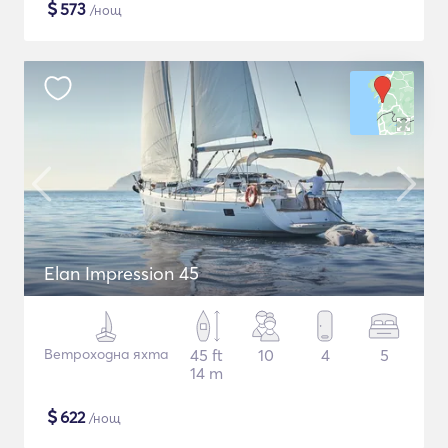
$
573
/нощ
Elan Impression 45
Ветроходна яхта
45 ft
10
4
5
14 m
$
622
/нощ