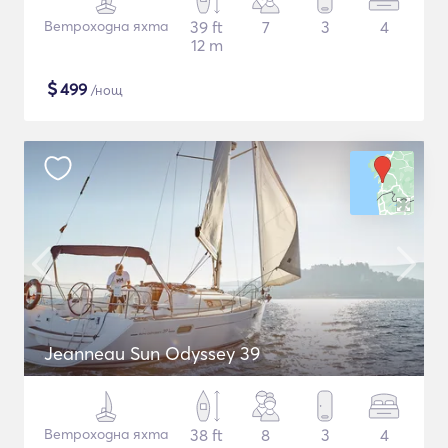
Ветроходна яхта
39 ft
7
3
4
12 m
$
499
/нощ
Jeanneau Sun Odyssey 39
Ветроходна яхта
38 ft
8
3
4