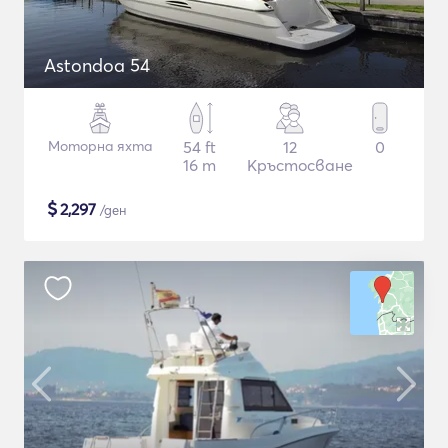
Astondoa 54
Моторна яхта
54 ft
12
0
16 m
Кръстосване
$
2,297
/ден