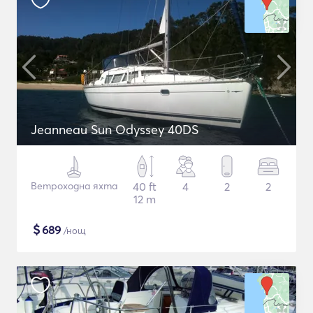
Jeanneau Sun Odyssey 40DS
Ветроходна яхта
40 ft
4
2
2
12 m
$
689
/нощ