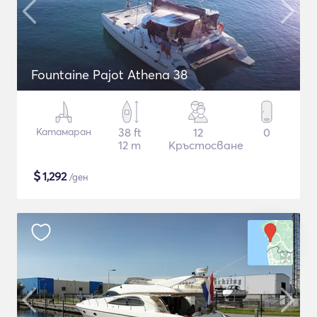
Fountaine Pajot Athena 38
Катамаран
38 ft
12
0
12 m
Кръстосване
$
1,292
/ден