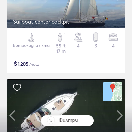
Sailboat center cockpit
Ветроходна яхта
55 ft
4
3
4
17 m
$
1,205
/нощ
Филтри