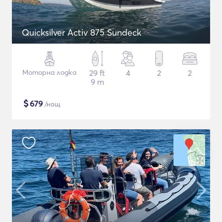
Quicksilver Activ 875 Sundeck
Моторна лодка
29 ft
4
2
2
9 m
$
679
/нощ