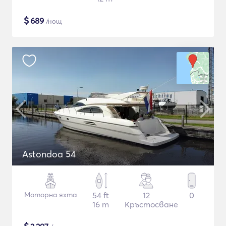
$
689
/нощ
Astondoa 54
Моторна яхта
54 ft
12
0
16 m
Кръстосване