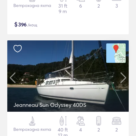
Ветроходна яхта
31 ft
6
2
3
9 m
$
396
/нощ
Jeanneau Sun Odyssey 40DS
Ветроходна яхта
40 ft
4
2
2
12 m