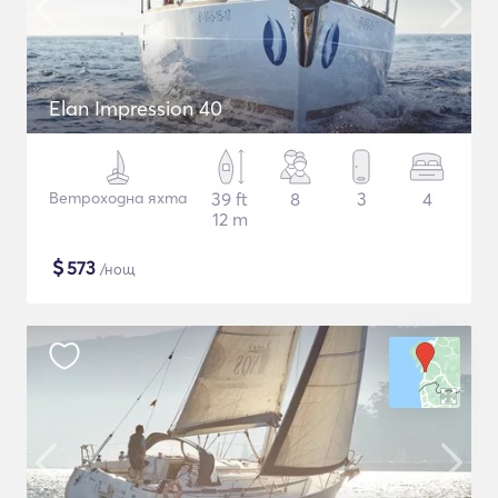
Elan Impression 40
Ветроходна яхта
39 ft
8
3
4
12 m
$
573
/нощ