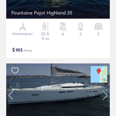
Fountaine Pajot Highland 35
Катамаран
35 ft
6
2
3
11 m
$
953
/нощ