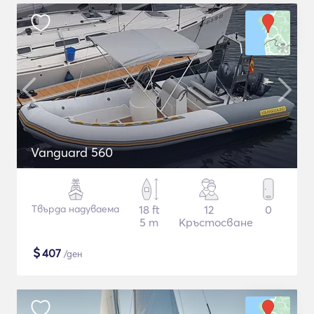
Vanguard 560
Твърда надуваема
18 ft
12
0
5 m
Кръстосване
$
407
/ден