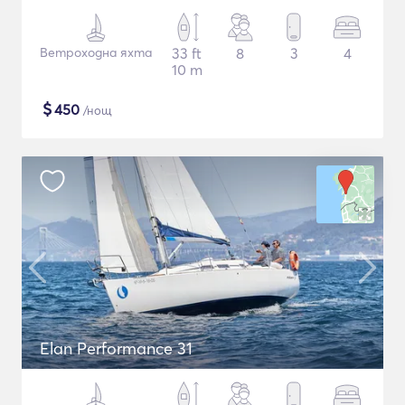
Ветроходна яхта
33 ft
8
3
4
10 m
$
450
/нощ
Elan Performance 31