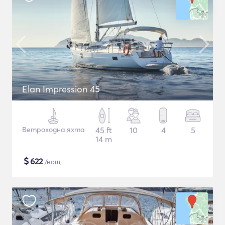
Elan Impression 45
Ветроходна яхта
45 ft
10
4
5
14 m
$
622
/нощ