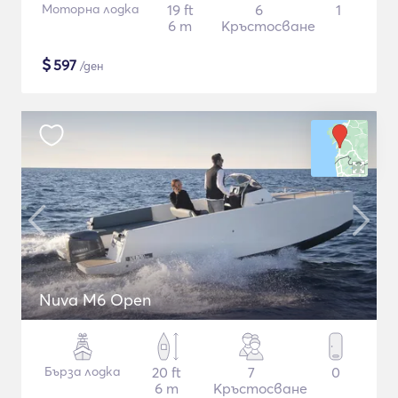
Моторна лодка
19 ft
6
1
6 m
Кръстосване
$
597
/ден
Nuva M6 Open
Бърза лодка
20 ft
7
0
6 m
Кръстосване