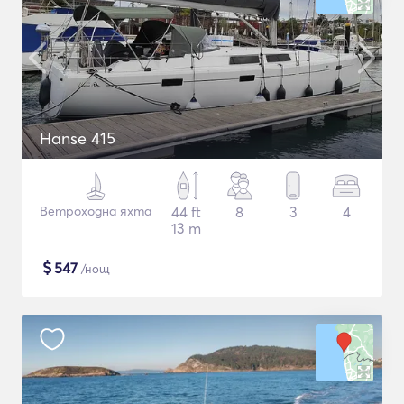
Hanse 415
Ветроходна яхта
44 ft
8
3
4
13 m
$
547
/нощ