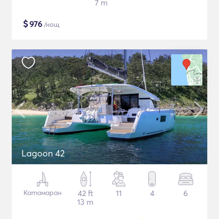
7 m
$
976
/нощ
Lagoon 42
Катамаран
42 ft
11
4
6
13 m