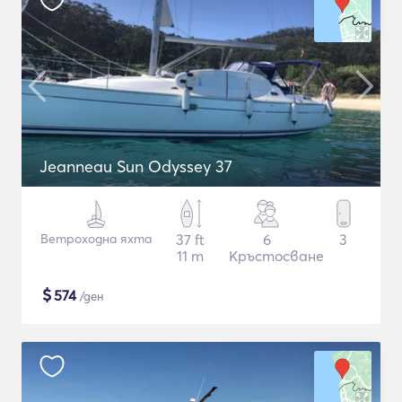
Jeanneau Sun Odyssey 37
Ветроходна яхта
37 ft
6
3
11 m
Кръстосване
$
574
/ден