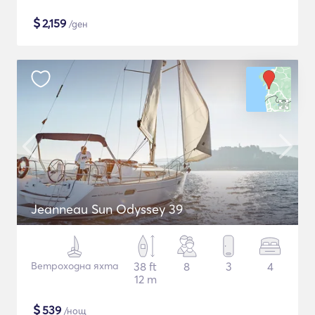
$
2,159
/ден
Jeanneau Sun Odyssey 39
Ветроходна яхта
38 ft
8
3
4
12 m
$
539
/нощ