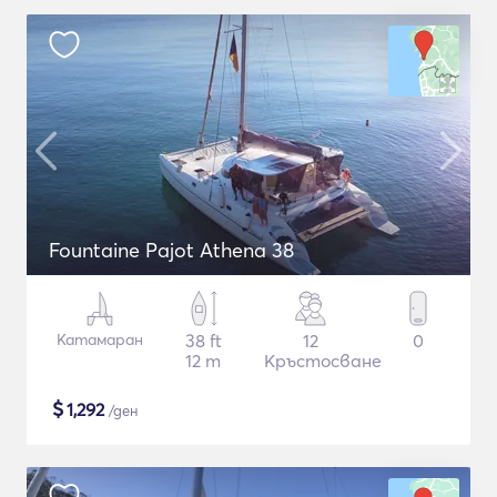
Fountaine Pajot Athena 38
Катамаран
38 ft
12
0
12 m
Кръстосване
$
1,292
/ден