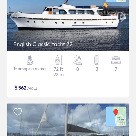
English Classic Yacht 72
Моторна яхта
72 ft
8
3
7
22 m
$
562
/нощ