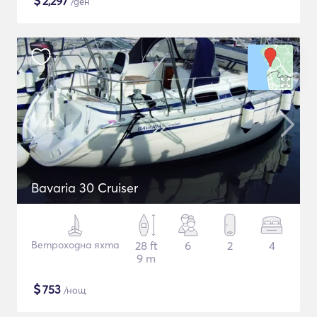
$
2,297
/ден
Bavaria 30 Cruiser
Ветроходна яхта
28 ft
6
2
4
9 m
$
753
/нощ