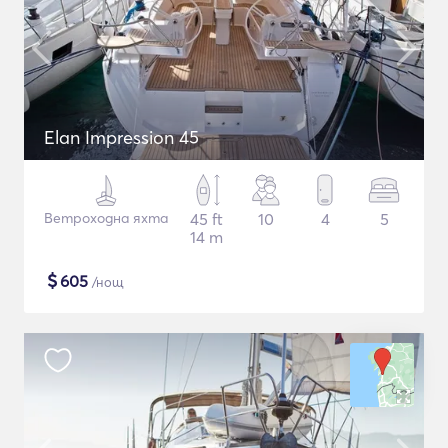
Elan Impression 45
Ветроходна яхта
45 ft
10
4
5
14 m
$
605
/нощ