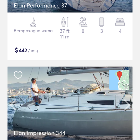
Elan Performance 37
Ветроходна яхта
37 ft
8
3
4
11 m
$
442
/нощ
Elan Impression 344