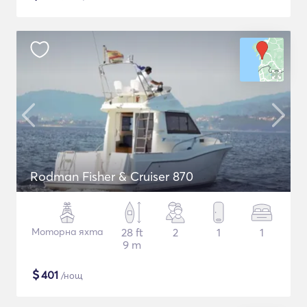
Rodman Fisher & Cruiser 870
Моторна яхта
28 ft
2
1
1
9 m
$
401
/нощ