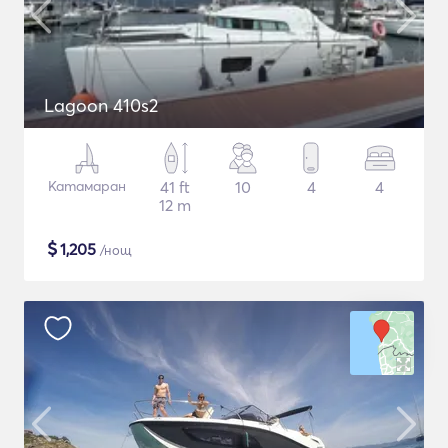
Lagoon 410s2
Катамаран
41 ft
10
4
4
12 m
$
1,205
/нощ