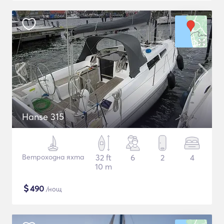
Hanse 315
Ветроходна яхта
32 ft
6
2
4
10 m
$
490
/нощ