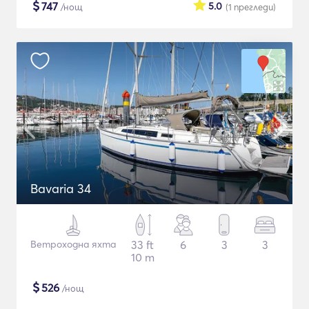
$
747
5.0
/нощ
(1
прегледи
)
Bavaria 34
Ветроходна яхта
33 ft
6
3
3
10 m
$
526
/нощ