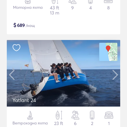
Моторна яхта
43 ft
9
4
8
13 m
$
689
/нощ
Yatlant 24
Ветроходна яхта
23 ft
6
2
1