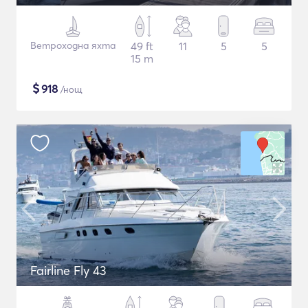
Ветроходна яхта
49 ft
11
5
5
15 m
$
918
/нощ
Fairline Fly 43