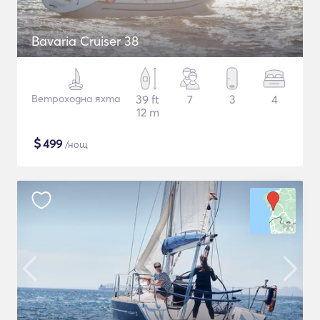
Bavaria Cruiser 38
Ветроходна яхта
39 ft
7
3
4
12 m
$
499
/нощ