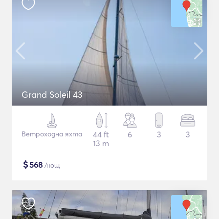
Grand Soleil 43
Ветроходна яхта
44 ft
6
3
3
13 m
$
568
/нощ