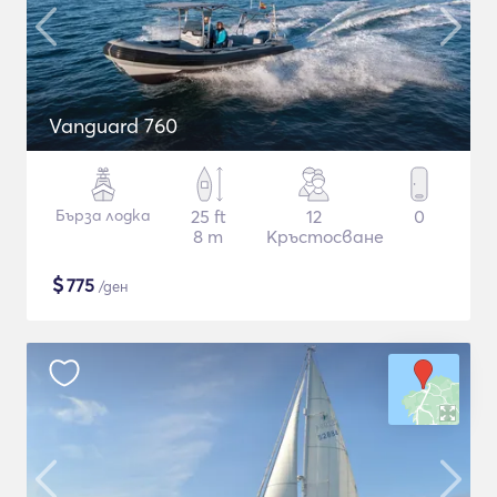
Vanguard 760
Бърза лодка
25 ft
12
0
8 m
Кръстосване
$
775
/ден