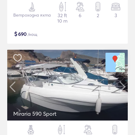
Ветроходна яхта
32 ft
6
2
3
10 m
$
690
/нощ
Miraria 590 Sport