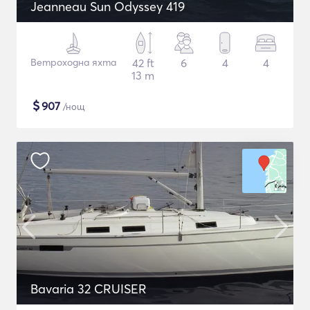
Jeanneau Sun Odyssey 419
Ветроходна яхта
42 ft
6
4
4
13 m
$
907
/нощ
Bavaria 32 CRUISER