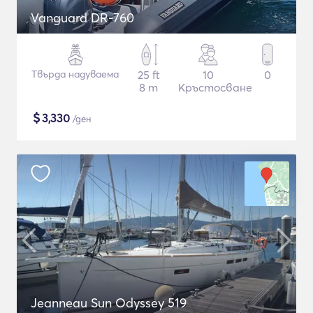
Vanguard DR-760
Твърда надуваема
25 ft
10
0
8 m
Кръстосване
$
3,330
/ден
Jeanneau Sun Odyssey 519