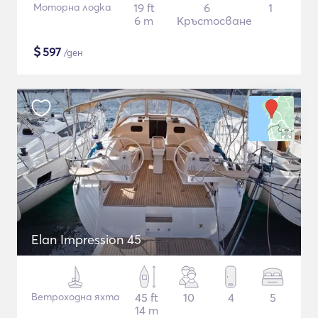
Моторна лодка
19 ft
6
1
6 m
Кръстосване
$
597
/ден
Elan Impression 45
Ветроходна яхта
45 ft
10
4
5
14 m