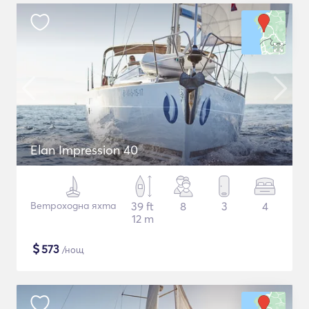
Elan Impression 40
Ветроходна яхта
39 ft
8
3
4
12 m
$
573
/нощ