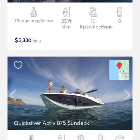
Твърда надуваема
25 ft
10
0
8 m
Кръстосване
$
3,330
/ден
Quicksilver Activ 875 Sundeck