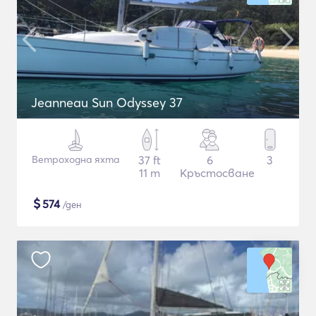
Jeanneau Sun Odyssey 37
Ветроходна яхта
37 ft
6
3
11 m
Кръстосване
$
574
/ден