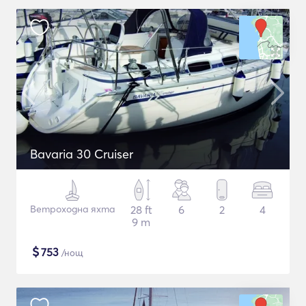
Bavaria 30 Cruiser
Ветроходна яхта
28 ft
6
2
4
9 m
$
753
/нощ