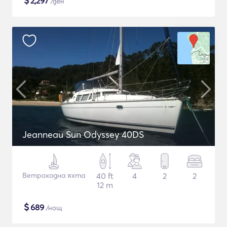
$
2,297
/ден
Jeanneau Sun Odyssey 40DS
Ветроходна яхта
40 ft
4
2
2
12 m
$
689
/нощ