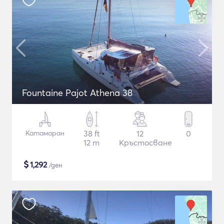
Fountaine Pajot Athena 38
Катамаран
38 ft
12
0
12 m
Кръстосване
$
1,292
/ден