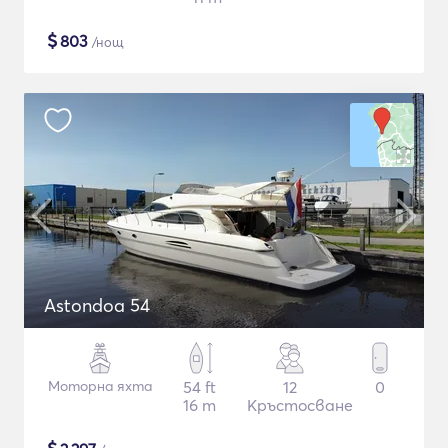
$
803
/нощ
Astondoa 54
Моторна яхта
54 ft
12
0
16 m
Кръстосване