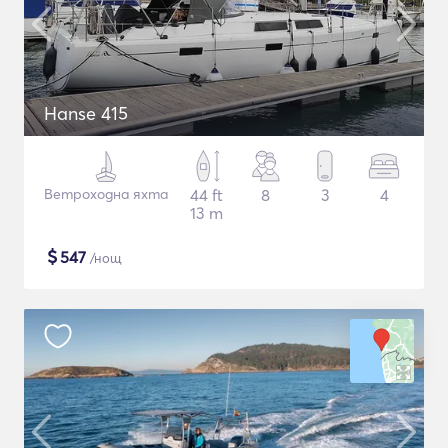
Hanse 415
Ветроходна яхта
44 ft
8
3
4
13 m
$
547
/нощ