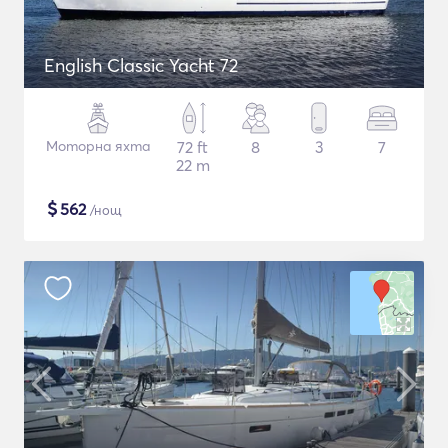
English Classic Yacht 72
Моторна яхта
72 ft
8
3
7
22 m
$
562
/нощ