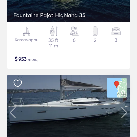
Fountaine Pajot Highland 35
Катамаран
35 ft
6
2
3
11 m
$
953
/нощ