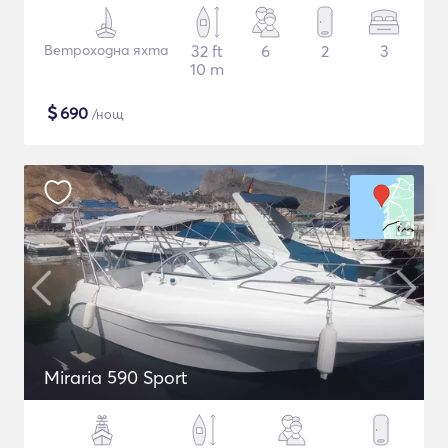
Ветроходна яхта
32 ft
6
2
3
10 m
$
690
/нощ
Miraria 590 Sport