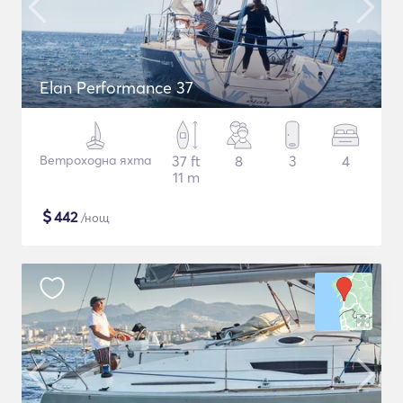
Elan Performance 37
Ветроходна яхта
37 ft
8
3
4
11 m
$
442
/нощ