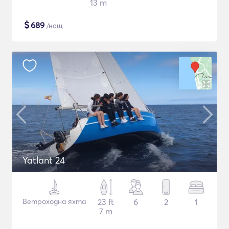
13 m
$
689
/нощ
Yatlant 24
Ветроходна яхта
23 ft
6
2
1
7 m