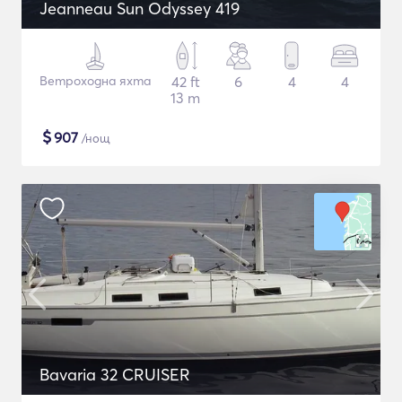
Jeanneau Sun Odyssey 419
Ветроходна яхта
42 ft
6
4
4
13 m
$
907
/нощ
Bavaria 32 CRUISER