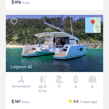
$
976
/нощ
Lagoon 42
Катамаран
42 ft
11
4
6
13 m
$
747
5.0
/нощ
(1
прегледи
)