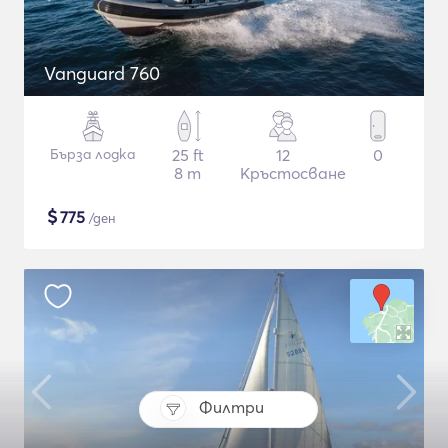
Vanguard 760
Бърза лодка
25 ft
12
0
8 m
Кръстосване
$
775
/ден
Филтри