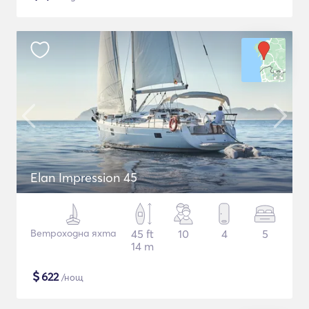
Elan Impression 45
Ветроходна яхта
45 ft
10
4
5
14 m
$
622
/нощ