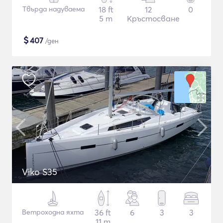
Твърда надуваема
18 ft
12
0
5 m
Кръстосване
$
407
/ден
Viko S35
Ветроходна яхта
36 ft
6
3
3
11 m