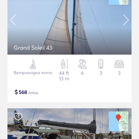
Grand Soleil 43
Ветроходна яхта
44 ft
6
3
3
13 m
$
568
/нощ