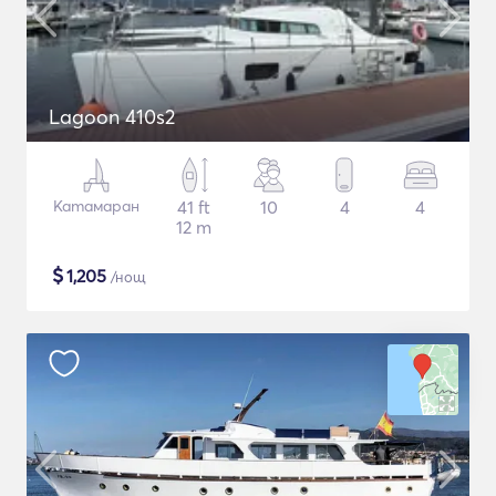
Lagoon 410s2
Катамаран
41 ft
10
4
4
12 m
$
1,205
/нощ