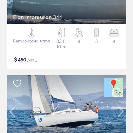
Elan Impression 344
Ветроходна яхта
33 ft
8
3
4
10 m
$
450
/нощ