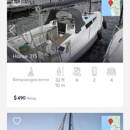
Hanse 315
Ветроходна яхта
32 ft
6
2
4
10 m
$
490
/нощ