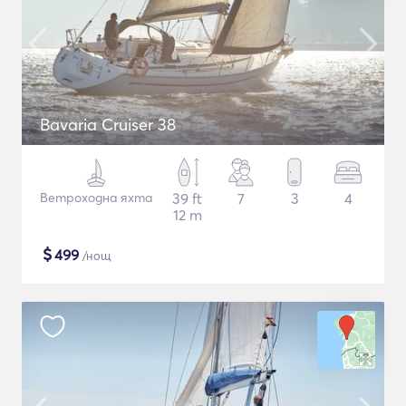
Bavaria Cruiser 38
Ветроходна яхта
39 ft
7
3
4
12 m
$
499
/нощ