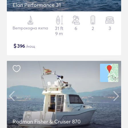
Elan Performance 31
Ветроходна яхта
31 ft
6
2
3
9 m
$
396
/нощ
Rodman Fisher & Cruiser 870