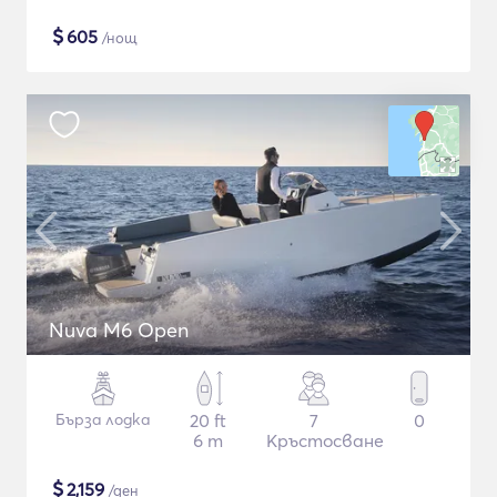
$
605
/нощ
Nuva M6 Open
Бърза лодка
20 ft
7
0
6 m
Кръстосване
$
2,159
/ден