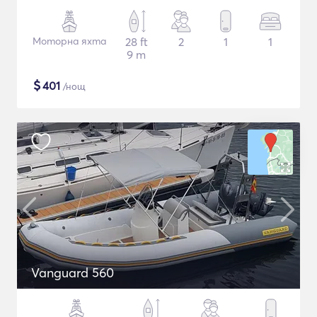
Моторна яхта
28 ft
2
1
1
9 m
$
401
/нощ
Vanguard 560