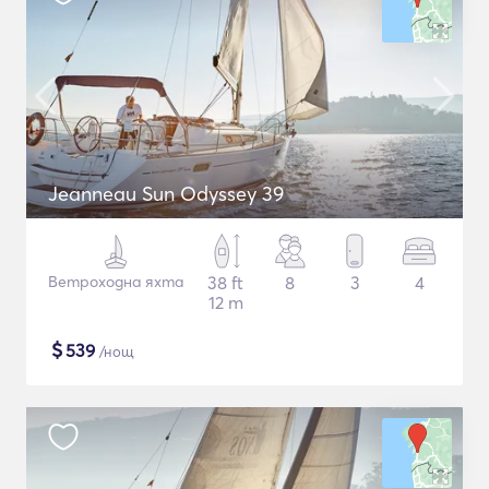
Jeanneau Sun Odyssey 39
Ветроходна яхта
38 ft
8
3
4
12 m
$
539
/нощ