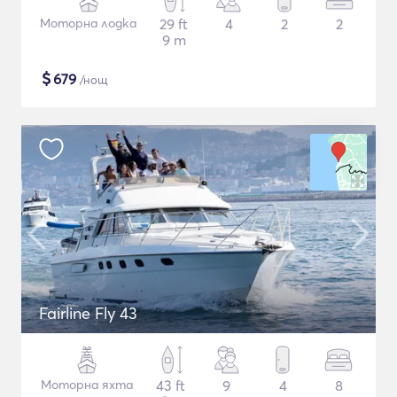
Моторна лодка
29 ft
4
2
2
9 m
$
679
/нощ
Fairline Fly 43
Моторна яхта
43 ft
9
4
8