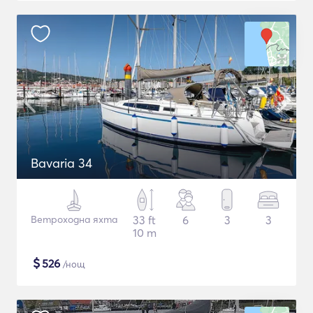
Bavaria 34
Ветроходна яхта
33 ft
6
3
3
10 m
$
526
/нощ