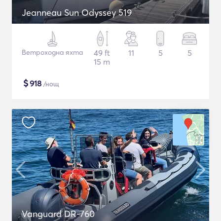
Jeanneau Sun Odyssey 519
Ветроходна яхта
49 ft
11
5
5
15 m
$
918
/нощ
Vanguard DR-760