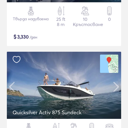
Твърда надуваема
25 ft
10
0
8 m
Кръстосване
$
3,330
/ден
Quicksilver Activ 875 Sundeck