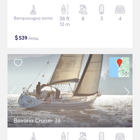
Ветроходна яхта
38 ft
8
3
4
12 m
$
539
/нощ
Bavaria Cruiser 38