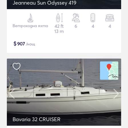
Jeanneau Sun Odyssey 419
Ветроходна яхта
42 ft
6
4
4
13 m
$
907
/нощ
Bavaria 32 CRUISER