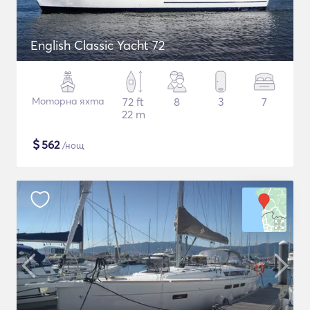
English Classic Yacht 72
Моторна яхта
72 ft
8
3
7
22 m
$
562
/нощ