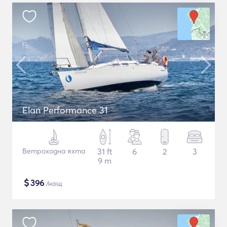
Elan Performance 31
Ветроходна яхта
31 ft
6
2
3
9 m
$
396
/нощ