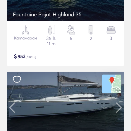
Fountaine Pajot Highland 35
Катамаран
35 ft
6
2
3
11 m
$
953
/нощ