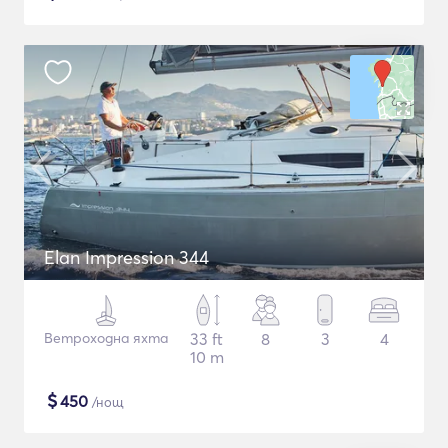
Elan Impression 344
Ветроходна яхта
33 ft
8
3
4
10 m
$
450
/нощ