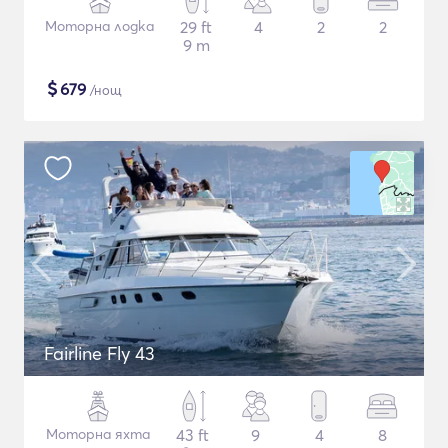
Моторна лодка
29 ft
4
2
2
9 m
$
679
/нощ
Fairline Fly 43
Моторна яхта
43 ft
9
4
8