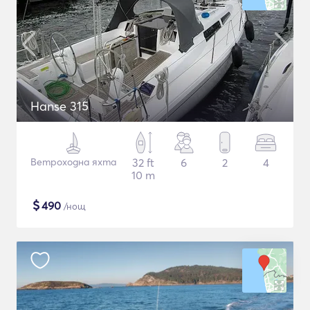
Hanse 315
Ветроходна яхта
32 ft
6
2
4
10 m
$
490
/нощ