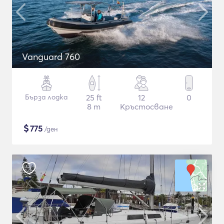
Vanguard 760
Бърза лодка
25 ft
12
0
8 m
Кръстосване
$
775
/ден