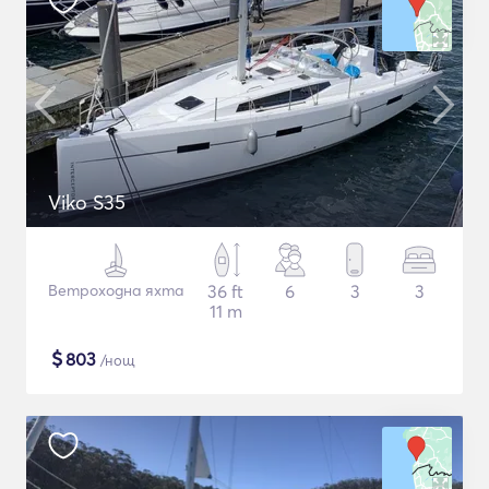
Viko S35
Ветроходна яхта
36 ft
6
3
3
11 m
$
803
/нощ