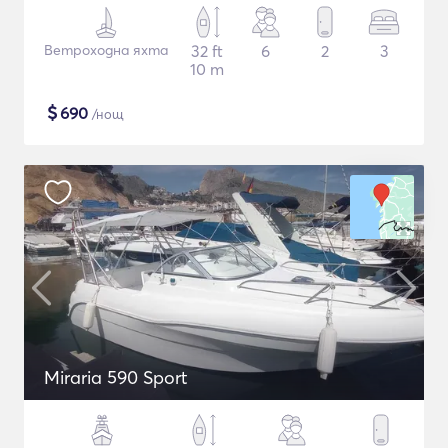
Ветроходна яхта
32 ft
6
2
3
10 m
$
690
/нощ
Miraria 590 Sport