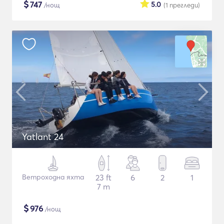
$
747
5.0
/нощ
(1
прегледи
)
Yatlant 24
Ветроходна яхта
23 ft
6
2
1
7 m
$
976
/нощ