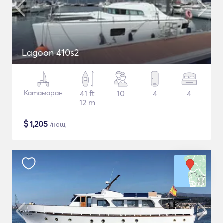
Lagoon 410s2
Катамаран
41 ft
10
4
4
12 m
$
1,205
/нощ