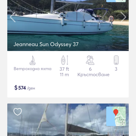
Jeanneau Sun Odyssey 37
Ветроходна яхта
37 ft
6
3
11 m
Кръстосване
$
574
/ден