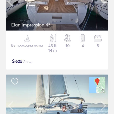
Elan Impression 45
Ветроходна яхта
45 ft
10
4
5
14 m
$
605
/нощ