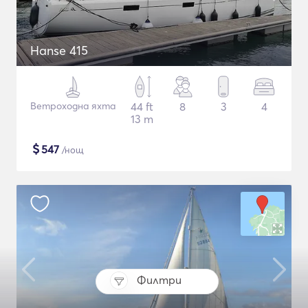
Hanse 415
Ветроходна яхта
44 ft
8
3
4
13 m
$
547
/нощ
Филтри