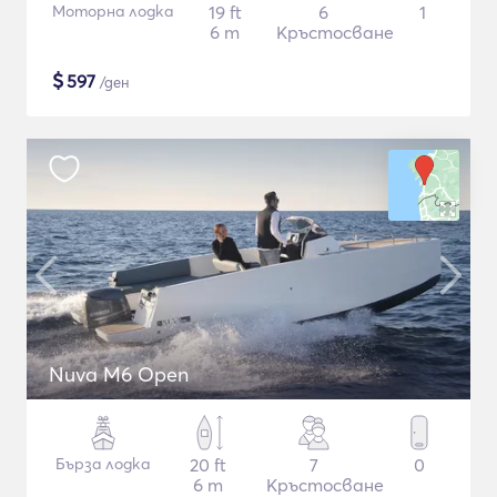
Моторна лодка
19 ft
6
1
6 m
Кръстосване
$
597
/ден
Nuva M6 Open
Бърза лодка
20 ft
7
0
6 m
Кръстосване