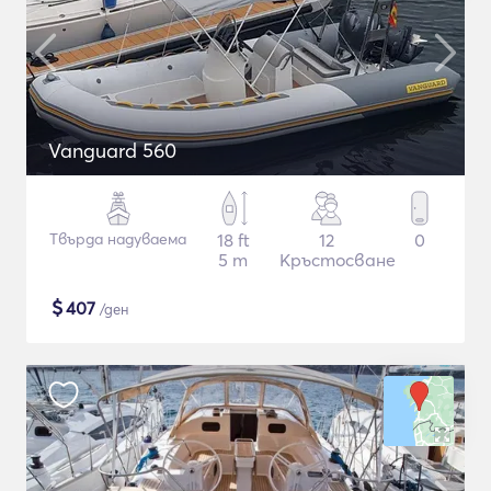
Vanguard 560
Твърда надуваема
18 ft
12
0
5 m
Кръстосване
$
407
/ден