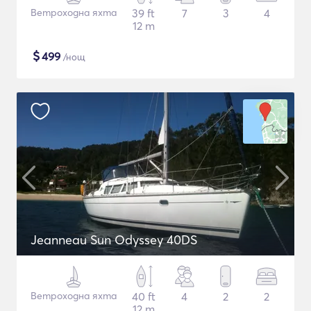
Ветроходна яхта
39 ft
7
3
4
12 m
$
499
/нощ
Jeanneau Sun Odyssey 40DS
Ветроходна яхта
40 ft
4
2
2
12 m