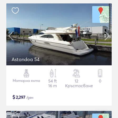
Astondoa 54
Моторна яхта
54 ft
12
0
16 m
Кръстосване
$
2,297
/ден