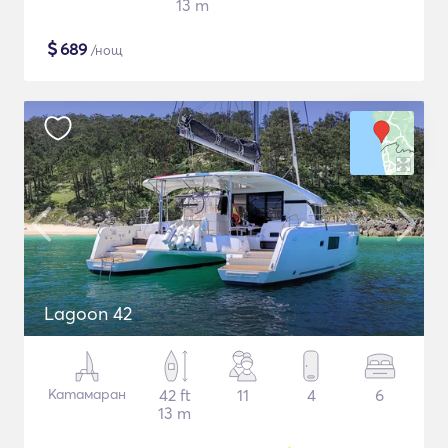
13 m
$
689
/нощ
Lagoon 42
Катамаран
42 ft
11
4
6
13 m