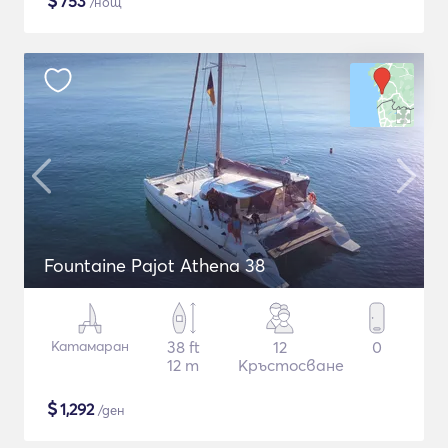
$
753
/нощ
Fountaine Pajot Athena 38
Катамаран
38 ft
12
0
12 m
Кръстосване
$
1,292
/ден