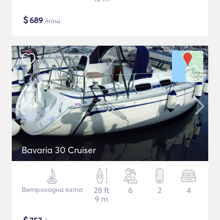
$
689
/нощ
Bavaria 30 Cruiser
Ветроходна яхта
28 ft
6
2
4
9 m