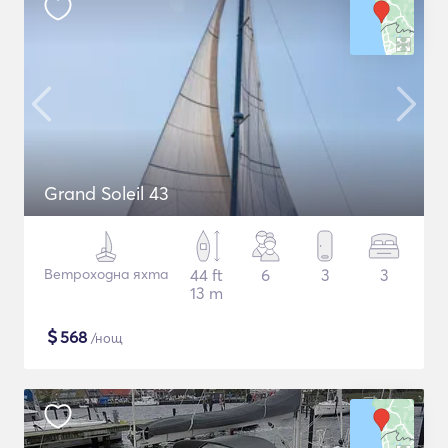
Grand Soleil 43
Ветроходна яхта
44 ft
6
3
3
13 m
$
568
/нощ