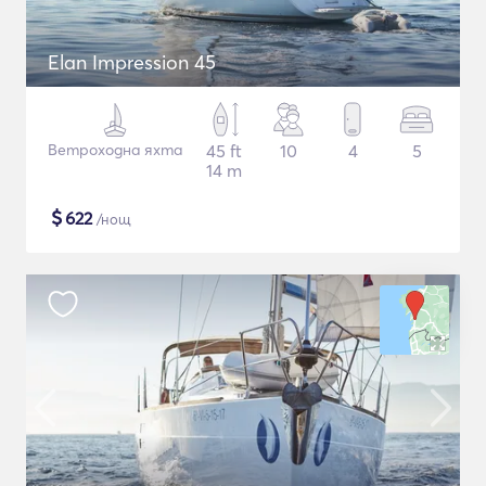
Elan Impression 45
Ветроходна яхта
45 ft
10
4
5
14 m
$
622
/нощ