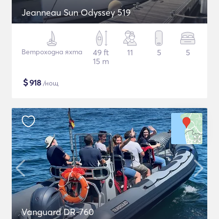
Jeanneau Sun Odyssey 519
Ветроходна яхта
49 ft
11
5
5
15 m
$
918
/нощ
Vanguard DR-760