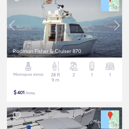
Rodman Fisher & Cruiser 870
Моторна яхта
28 ft
2
1
1
9 m
$
401
/нощ