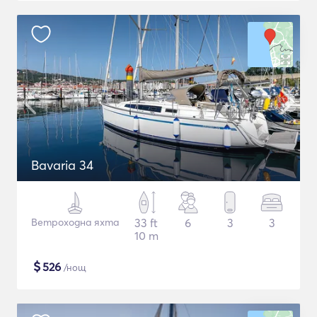
Bavaria 34
Ветроходна яхта
33 ft
6
3
3
10 m
$
526
/нощ