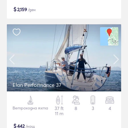
$
2,159
/ден
Elan Performance 37
Ветроходна яхта
37 ft
8
3
4
11 m
$
442
/нощ