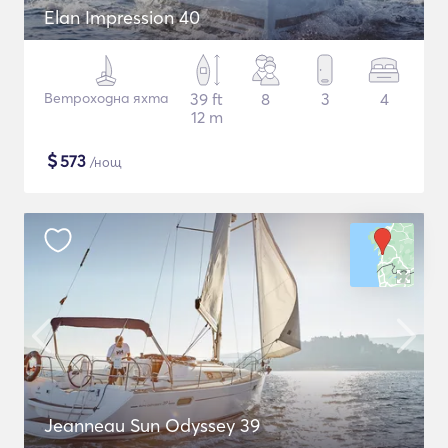
Elan Impression 40
Ветроходна яхта
39 ft
8
3
4
12 m
$
573
/нощ
Jeanneau Sun Odyssey 39