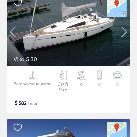
Viko S 30
Ветроходна яхта
30 ft
4
2
2
9 m
$
582
/нощ