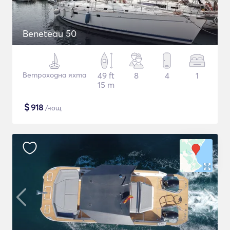
Beneteau 50
Ветроходна яхта
49 ft
8
4
1
15 m
$
918
/нощ