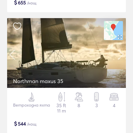
$
655
/нощ
Northman maxus 35
Ветроходна яхта
35 ft
8
3
4
11 m
$
544
/нощ