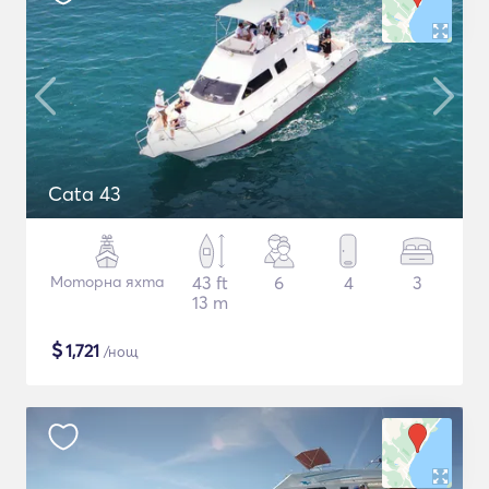
Cata 43
Моторна яхта
43 ft
6
4
3
13 m
$
1,721
/нощ