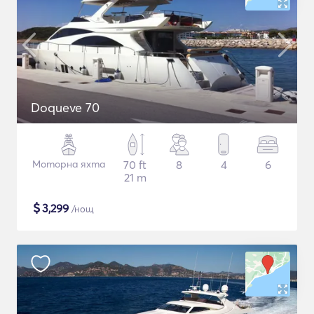
Doqueve 70
Моторна яхта
70 ft
8
4
6
21 m
$
3,299
/нощ