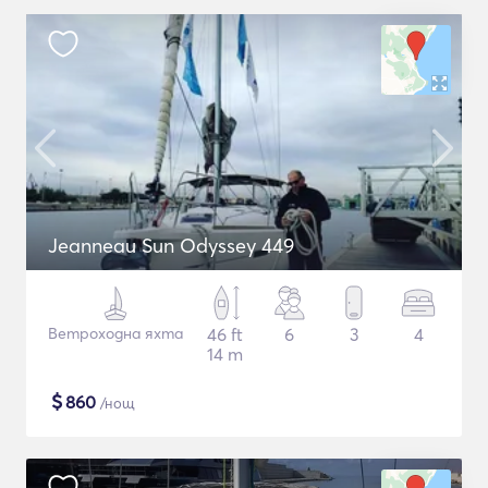
Jeanneau Sun Odyssey 449
Ветроходна яхта
46 ft
6
3
4
14 m
$
860
/нощ