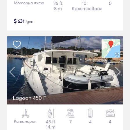
Моторна яхта
25 ft
10
0
8 m
Кръстосване
$
631
/ден
Lagoon 450 F
Катамаран
45 ft
7
4
4
14 m