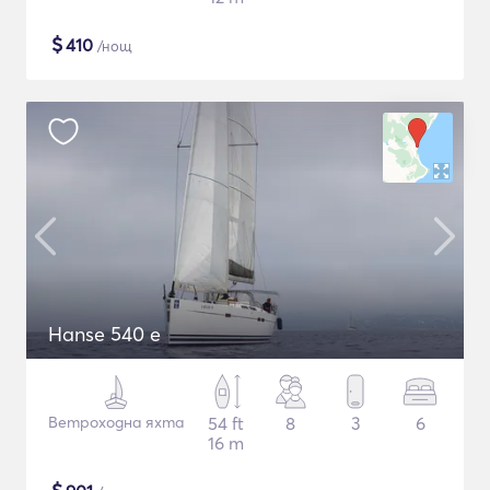
$
410
/нощ
Hanse 540 e
Ветроходна яхта
54 ft
8
3
6
16 m