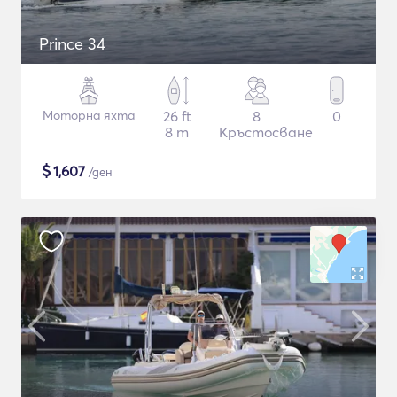
Prince 34
Моторна яхта
26 ft
8
0
8 m
Кръстосване
$
1,607
/ден