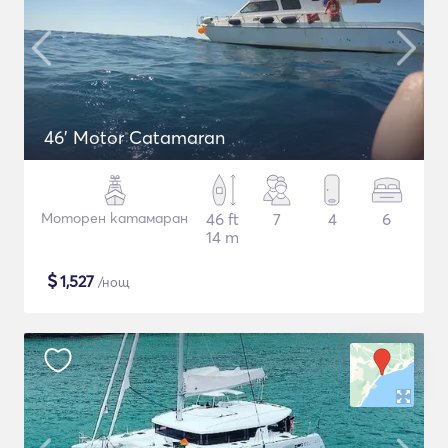
46' Motor Catamaran
Моторен катамаран
46 ft
7
4
6
14 m
$
1,527
/нощ