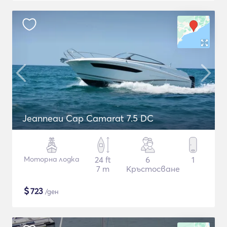
Jeanneau Cap Camarat 7.5 DC
Моторна лодка
24 ft
6
1
7 m
Кръстосване
$
723
/ден