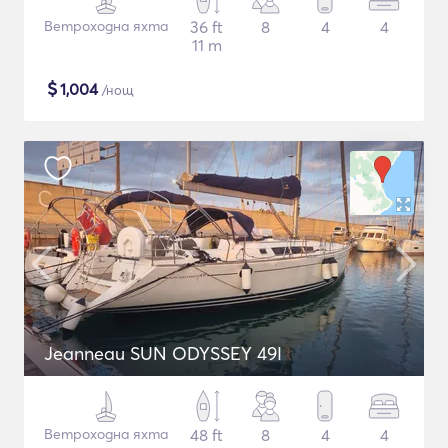
Ветроходна яхта
36 ft
8
4
4
11 m
$
1,004
/нощ
Jeanneau SUN ODYSSEY 49I
Ветроходна яхта
48 ft
8
4
4