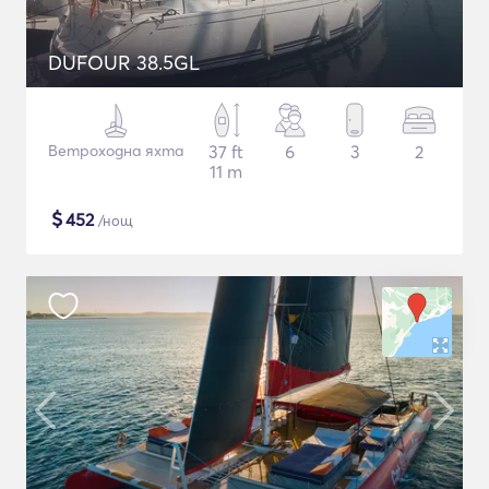
DUFOUR 38.5GL
Ветроходна яхта
37 ft
6
3
2
11 m
$
452
/нощ