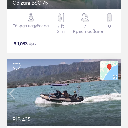
Colzani BSC 75
Твърда надуваема
7 ft
7
0
2 m
Кръстосване
$
1,033
/ден
RIB 435