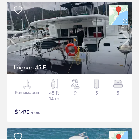
Lagoon 45 F
Катамаран
45 ft
9
5
5
14 m
$
1,470
/нощ