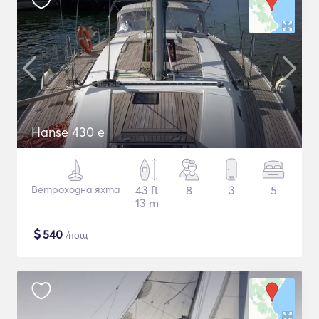
Hanse 430 e
Ветроходна яхта
43 ft
8
3
5
13 m
$
540
/нощ