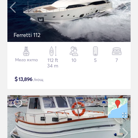
Ferretti 112
Мега яхта
112 ft
10
5
7
34 m
$
13,896
/нощ