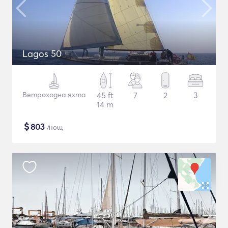
Lagos 50
Ветроходна яхта
45 ft
7
2
3
14 m
$
803
/нощ