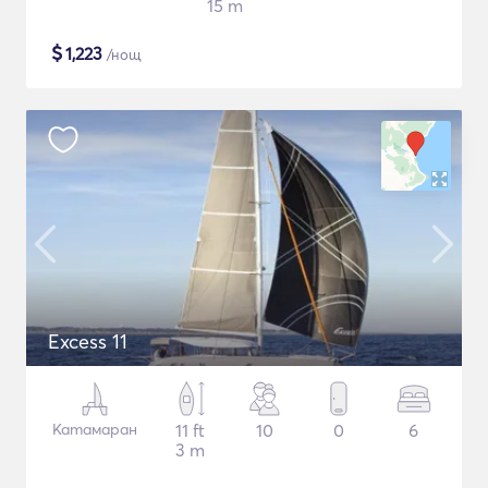
15 m
$
1,223
/нощ
Excess 11
Катамаран
11 ft
10
0
6
3 m