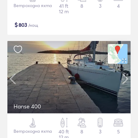
Ветроходна яхта
41 ft
8
3
4
12 m
$
803
/нощ
Hanse 400
Ветроходна яхта
40 ft
8
3
5
12 m