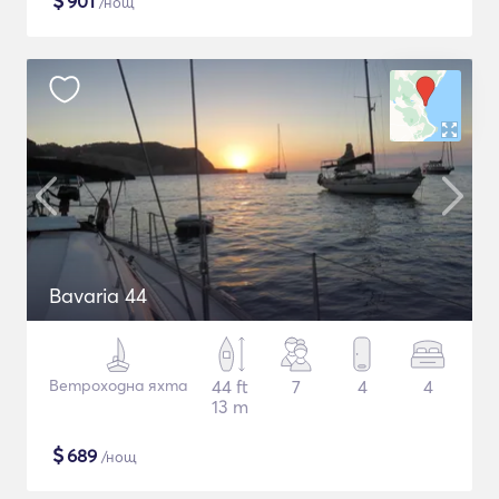
$
901
/нощ
Bavaria 44
Ветроходна яхта
44 ft
7
4
4
13 m
$
689
/нощ