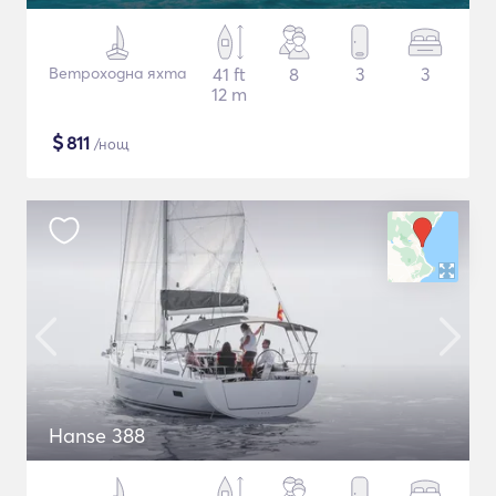
Ветроходна яхта
41 ft
8
3
3
12 m
$
811
/нощ
Hanse 388