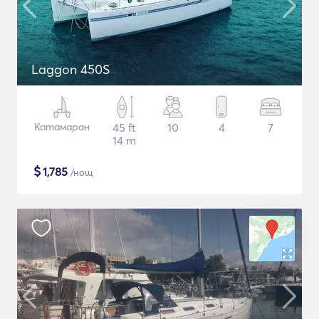
Laggon 450S
Катамаран
45 ft
10
4
7
14 m
$
1,785
/нощ