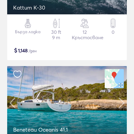
Kattum K-30
Бърза лодка
30 ft
12
0
9 m
Кръстосване
$
1,148
/ден
Beneteau Oceanis 41.1