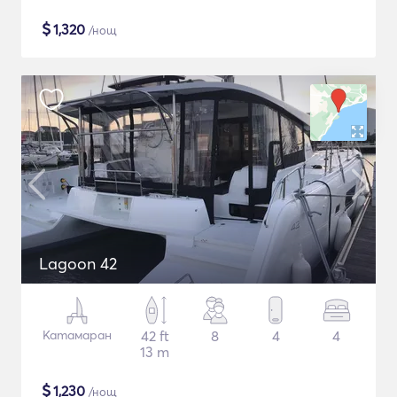
$
1,320
/нощ
Lagoon 42
Катамаран
42 ft
8
4
4
13 m
$
1,230
/нощ