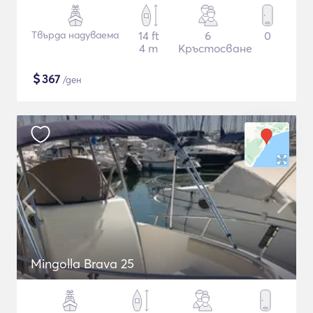
Твърда надуваема
14 ft
6
0
4 m
Кръстосване
$
367
/ден
Mingolla Brava 25