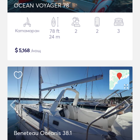
OCEAN VOYAGER 78
Катамаран
78 ft
2
2
3
24 m
$
5,168
/нощ
Beneteau Oceanis 38.1