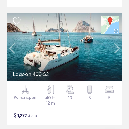
Lagoon 400 S2
Катамаран
40 ft
10
5
5
12 m
$
1,272
/нощ