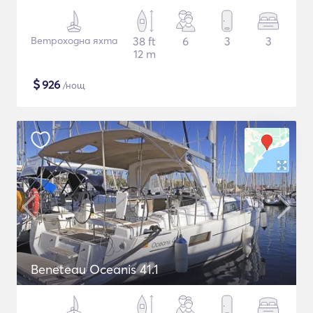
Ветроходна яхта
38 ft
6
3
3
12 m
$
926
/нощ
Beneteau Oceanis 41.1