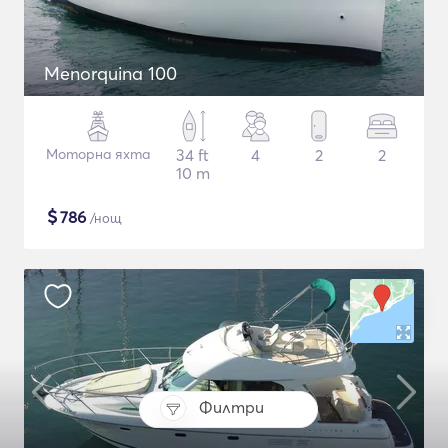
Menorquina 100
Моторна яхта
34 ft
4
2
2
10 m
$
786
/нощ
Филтри