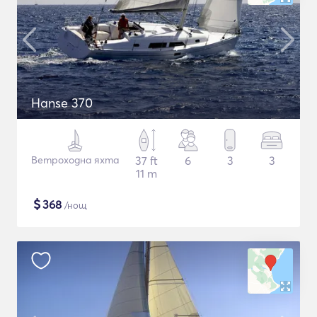
Hanse 370
Ветроходна яхта
37 ft
6
3
3
11 m
$
368
/нощ