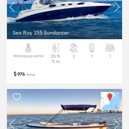
Sea Ray 355 Sundancer
Моторна яхта
35 ft
2
1
1
11 m
$
976
/нощ