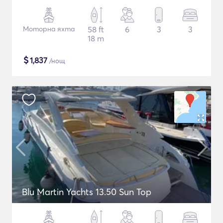
Моторна яхта
58 ft
6
3
3
18 m
$
1,837
/нощ
Blu Martin Yachts 13.50 Sun Top