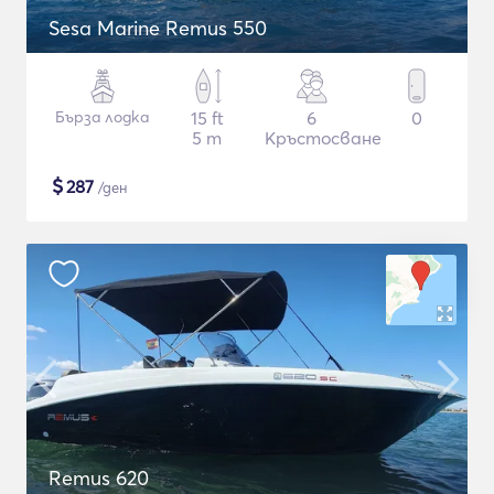
Sesa Marine Remus 550
Бърза лодка
15 ft
6
0
5 m
Кръстосване
$
287
/ден
Remus 620