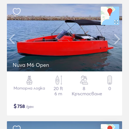
Nuva M6 Open
Моторна лодка
20 ft
8
0
6 m
Кръстосване
$
758
/ден