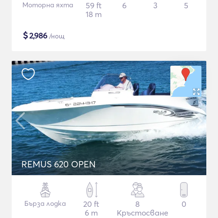
Моторна яхта
59 ft
6
3
5
18 m
$
2,986
/нощ
REMUS 620 OPEN
Бърза лодка
20 ft
8
0
6 m
Кръстосване