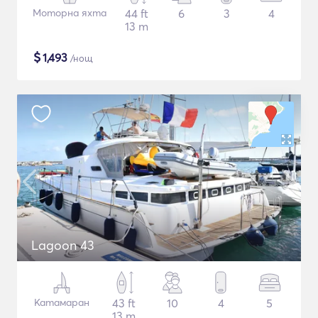
Моторна яхта
44 ft
6
3
4
13 m
$
1,493
/нощ
Lagoon 43
Катамаран
43 ft
10
4
5
13 m