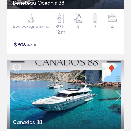
Beneteau Oceanis 38
Ветроходна яхта
39 ft
8
3
4
12 m
$
608
/нощ
Canados 88