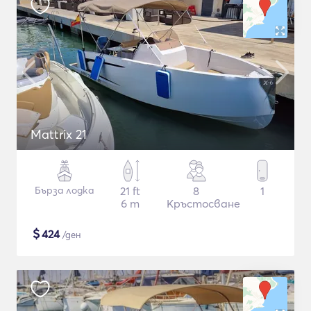
Mattrix 21
Бърза лодка
21 ft
8
1
6 m
Кръстосване
$
424
/ден