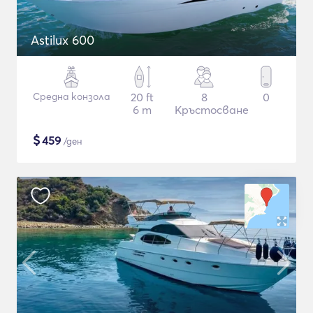
Astilux 600
Средна конзола
20 ft
8
0
6 m
Кръстосване
$
459
/ден