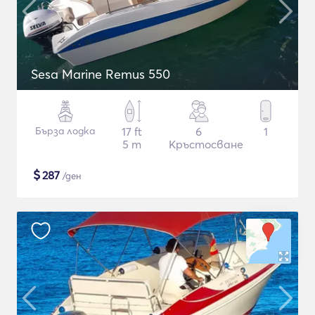
Sesa Marine Remus 550
Бърза лодка
17 ft
6
1
5 m
Кръстосване
$
287
/ден