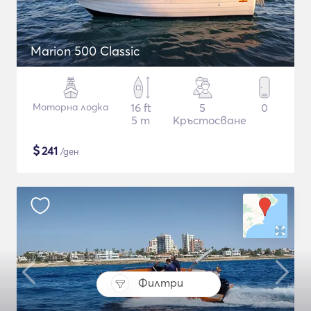
Marion 500 Classic
Моторна лодка
16 ft
5
0
5 m
Кръстосване
$
241
/ден
Филтри