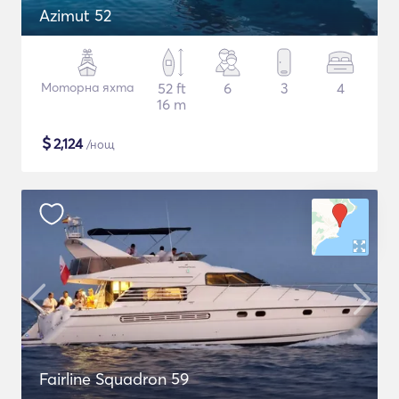
Azimut 52
Моторна яхта
52 ft
6
3
4
16 m
$
2,124
/нощ
Fairline Squadron 59