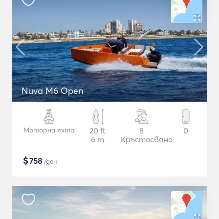
Nuva M6 Open
Моторна яхта
20 ft
8
0
6 m
Кръстосване
$
758
/ден