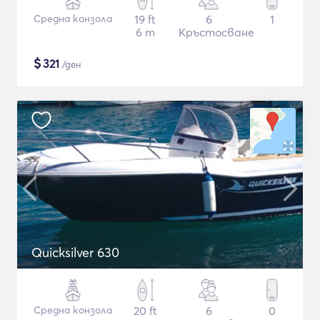
Средна конзола
19 ft
6
1
6 m
Кръстосване
$
321
/ден
Quicksilver 630
Средна конзола
20 ft
6
0