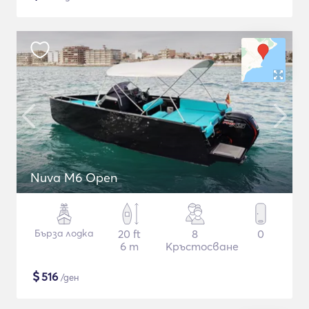
Nuva M6 Open
Бърза лодка
20 ft
8
0
6 m
Кръстосване
$
516
/ден