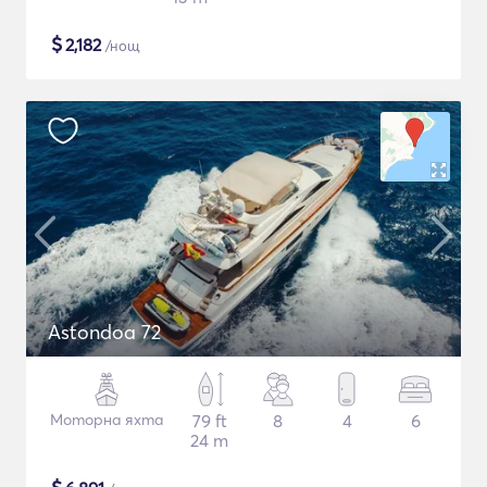
$
2,182
/нощ
Astondoa 72
Моторна яхта
79 ft
8
4
6
24 m