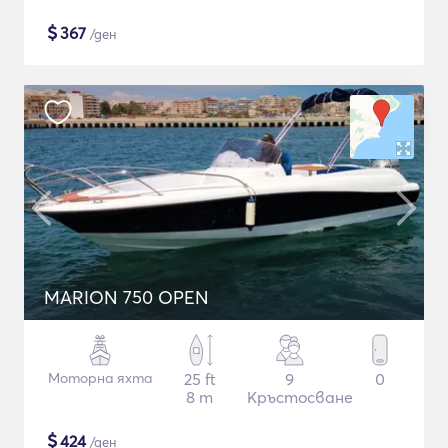
$
367
/ден
MARION 750 OPEN
Моторна яхта
25 ft
9
0
8 m
Кръстосване
$
424
/ден