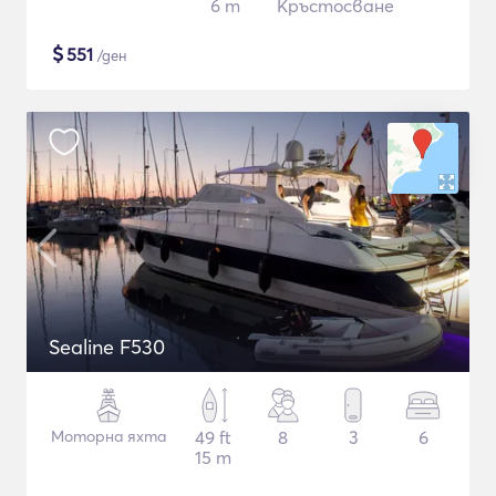
6 m
Кръстосване
$
551
/ден
Sealine F530
Моторна яхта
49 ft
8
3
6
15 m