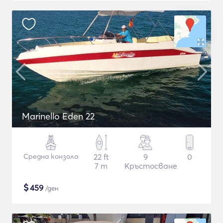
Marinello Eden 22
Средна конзола
22 ft
9
0
7 m
Кръстосване
$
459
/ден