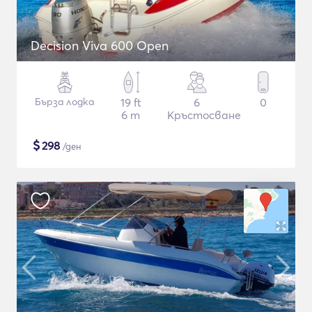
Decision Viva 600 Open
Бърза лодка
19 ft
6
0
6 m
Кръстосване
$
298
/ден