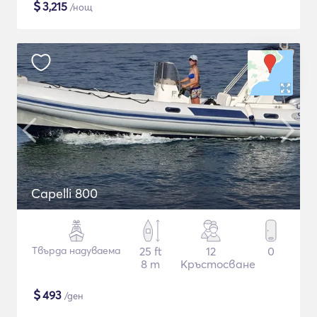
$
3,215
/нощ
Capelli 800
Твърда надуваема
25 ft
12
0
8 m
Кръстосване
$
493
/ден