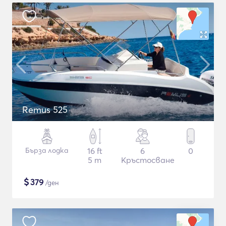
Remus 525
Бърза лодка
16 ft
6
0
5 m
Кръстосване
$
379
/ден