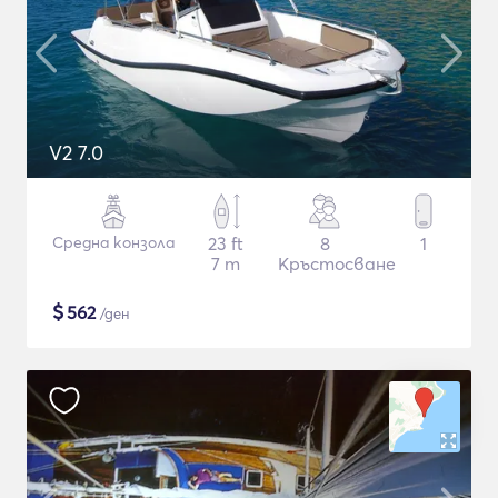
V2 7.0
Средна конзола
23 ft
8
1
7 m
Кръстосване
$
562
/ден