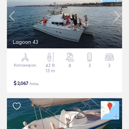
Lagoon 43
Катамаран
43 ft
8
3
3
13 m
$
2,067
/нощ