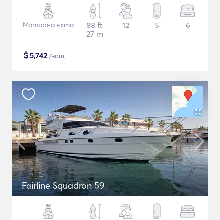
Моторна яхта
88 ft
12
5
6
27 m
$
5,742
/нощ
Fairline Squadron 59