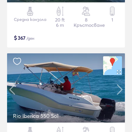
Средна конзола
20 ft
8
1
6 m
Кръстосване
$
367
/ден
Rio Iberica 550 Sol