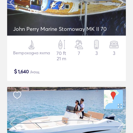
John Perry Marine Stornoway MK II 70
Ветроходна яхта
70 ft
7
3
3
21 m
$
1,640
/нощ