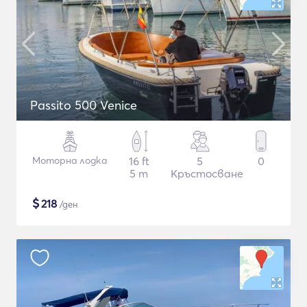
Passito 500 Venice
Моторна лодка
16 ft
5
0
5 m
Кръстосване
$
218
/ден