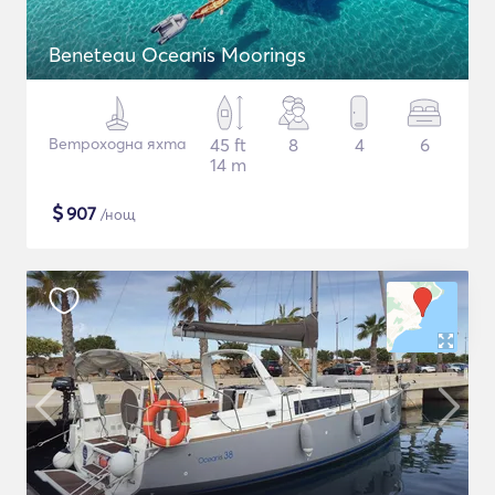
Beneteau Oceanis Moorings
Ветроходна яхта
45 ft
8
4
6
14 m
$
907
/нощ