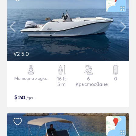
V2 5.0
Моторна лодка
16 ft
6
0
5 m
Кръстосване
$
241
/ден