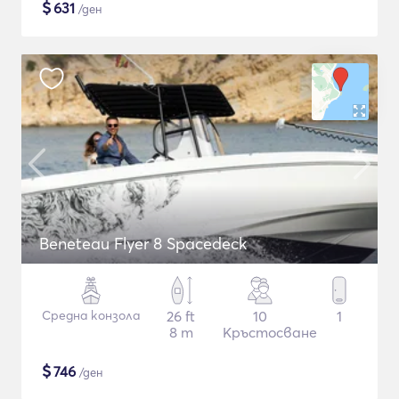
$
631
/ден
Beneteau Flyer 8 Spacedeck
Средна конзола
26 ft
10
1
8 m
Кръстосване
$
746
/ден