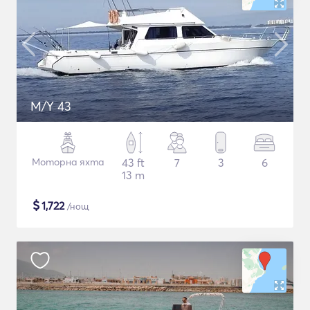
M/Y 43
Моторна яхта
43 ft
7
3
6
13 m
$
1,722
/нощ