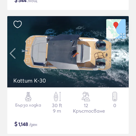
$
544
/нощ
Kattum K-30
Бърза лодка
30 ft
12
0
9 m
Кръстосване
$
1,148
/ден