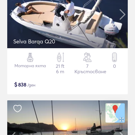
Selva Barqa Q20
Моторна яхта
21 ft
7
0
6 m
Кръстосване
$
838
/ден