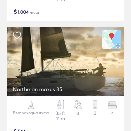
$
1,004
/нощ
Northman maxus 35
Ветроходна яхта
35 ft
8
3
4
11 m