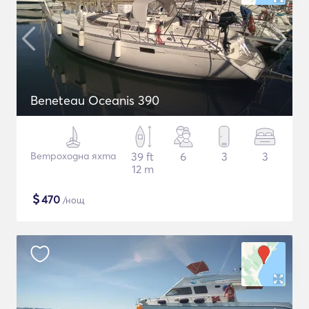
Beneteau Oceanis 390
Ветроходна яхта
39 ft
6
3
3
12 m
$
470
/нощ