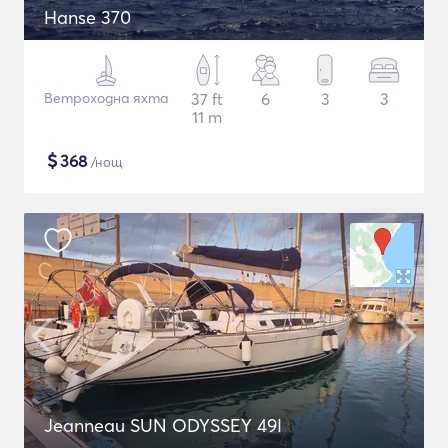
Hanse 370
Ветроходна яхта
37 ft
6
3
3
11 m
$
368
/нощ
Jeanneau SUN ODYSSEY 49I