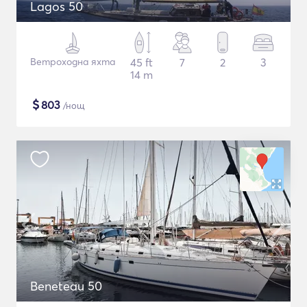
Lagos 50
Ветроходна яхта
45 ft
7
2
3
14 m
$
803
/нощ
Beneteau 50