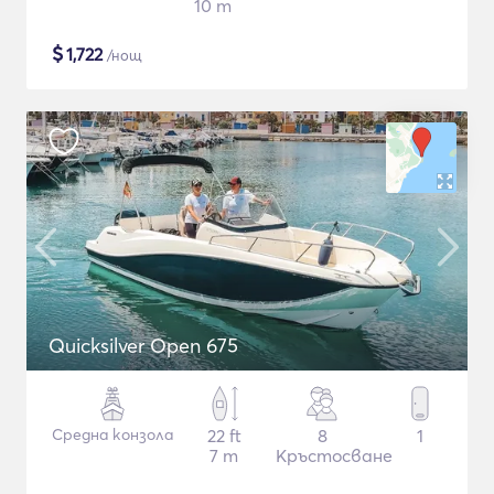
10 m
$
1,722
/нощ
Quicksilver Open 675
Средна конзола
22 ft
8
1
7 m
Кръстосване