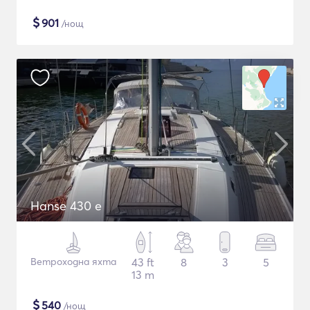
$
901
/нощ
Hanse 430 e
Ветроходна яхта
43 ft
8
3
5
13 m
$
540
/нощ