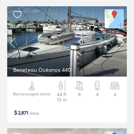
Beneteau Océanos 440
Ветроходна яхта
44 ft
8
4
4
13 m
$
2,871
/нощ