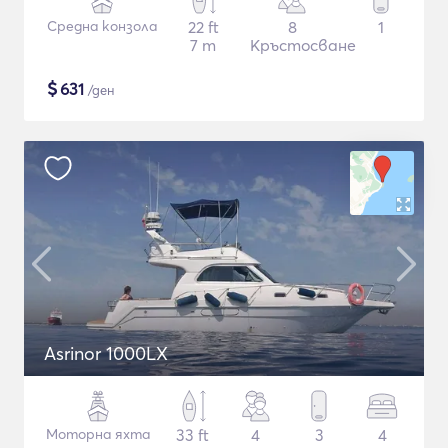
Средна конзола
22 ft
8
1
7 m
Кръстосване
$
631
/ден
Asrinor 1000LX
Моторна яхта
33 ft
4
3
4