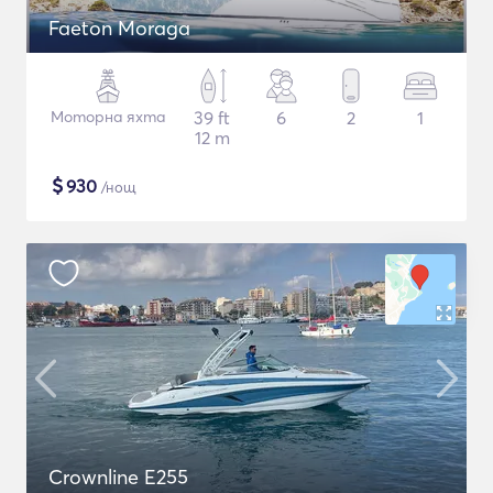
Faeton Moraga
Моторна яхта
39 ft
6
2
1
12 m
$
930
/нощ
Crownline E255