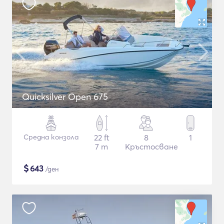
Quicksilver Open 675
Средна конзола
22 ft
8
1
7 m
Кръстосване
$
643
/ден