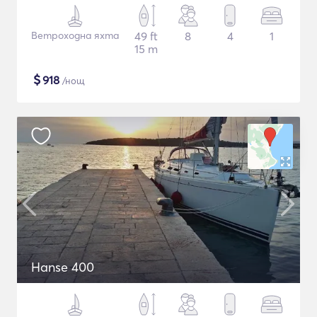
Ветроходна яхта
49 ft
8
4
1
15 m
$
918
/нощ
Hanse 400