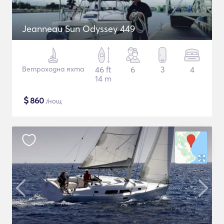
Jeanneau Sun Odyssey 449
Ветроходна яхта
46 ft
6
3
4
14 m
$
860
/нощ