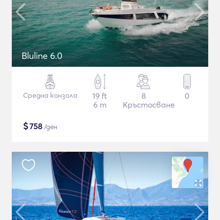
Bluline 6.0
Средна конзола
19 ft
8
0
6 m
Кръстосване
$
758
/ден