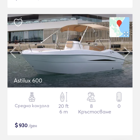
Astilux 600
Средна конзола
20 ft
8
0
6 m
Кръстосване
$
930
/ден