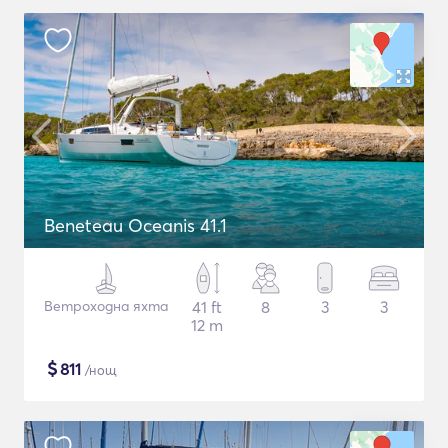
Beneteau Oceanis 41.1
Ветроходна яхта
41 ft
8
3
3
12 m
$
811
/нощ