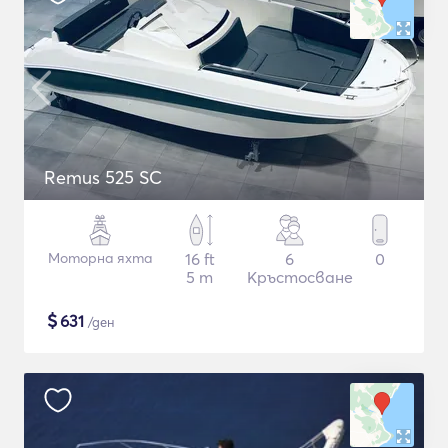
Remus 525 SC
Моторна яхта
16 ft
6
0
5 m
Кръстосване
$
631
/ден