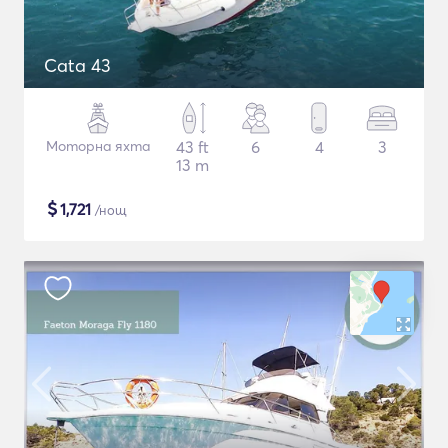
Cata 43
Моторна яхта
43 ft
6
4
3
13 m
$
1,721
/нощ