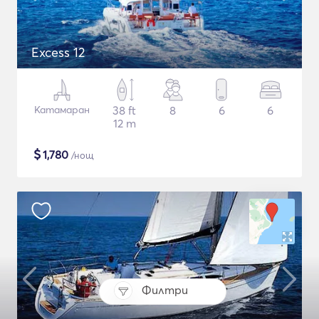
Excess 12
Катамаран
38 ft
8
6
6
12 m
$
1,780
/нощ
Филтри