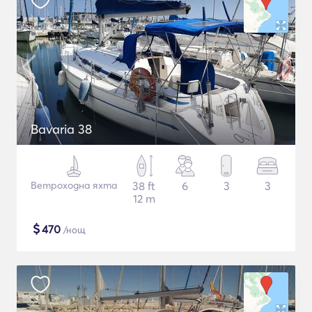
Bavaria 38
Ветроходна яхта
38 ft
6
3
3
12 m
$
470
/нощ