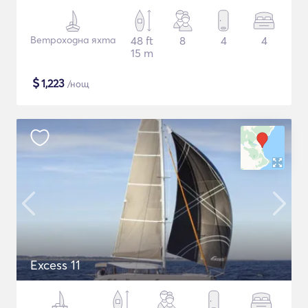
Ветроходна яхта
48 ft
8
4
4
15 m
$
1,223
/нощ
Excess 11