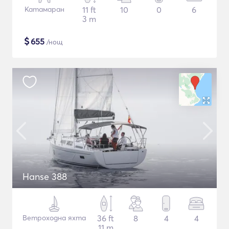
Катамаран
11 ft
10
0
6
3 m
$
655
/нощ
Hanse 388
Ветроходна яхта
36 ft
8
4
4
11 m