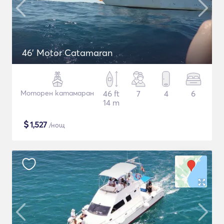
46' Motor Catamaran
Моторен катамаран
46 ft
7
4
6
14 m
$
1,527
/нощ