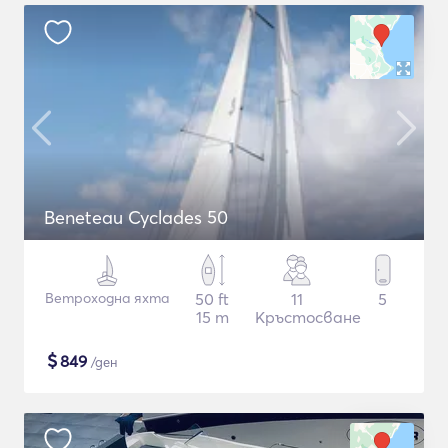
Beneteau Cyclades 50
Ветроходна яхта
50 ft
11
5
15 m
Кръстосване
$
849
/ден