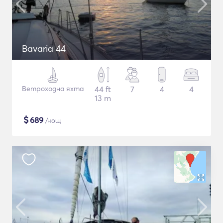
Bavaria 44
Ветроходна яхта
44 ft
7
4
4
13 m
$
689
/нощ