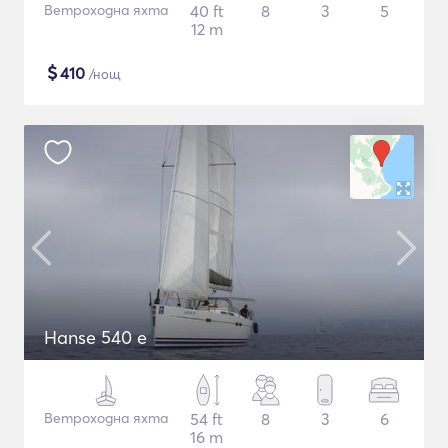
Ветроходна яхта
40 ft
8
3
5
12 m
$
410
/нощ
Hanse 540 e
Ветроходна яхта
54 ft
8
3
6
16 m