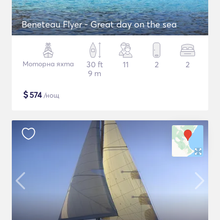
Beneteau Flyer - Great day on the sea
Моторна яхта
30 ft
11
2
2
9 m
$
574
/нощ