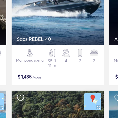
Sacs REBEL 40
A
Моторна яхта
35 ft
4
2
2
М
11 m
$
1,435
/нощ