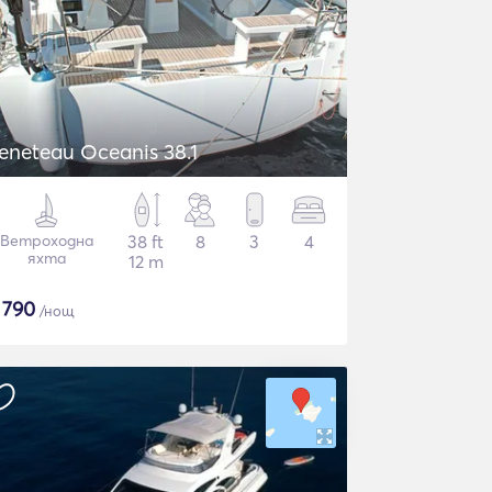
eneteau Oceanis 38.1
Ветроходна
38 ft
8
3
4
яхта
12 m
$
790
/нощ