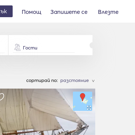
сък
Помощ
Запишете се
Влезте
Гости
cортирай по:
>