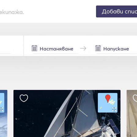
Добави спи
екипажа.