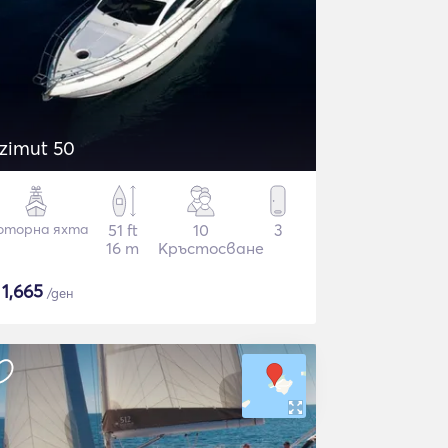
zimut 50
оторна яхта
51 ft
10
3
16 m
Кръстосване
$
1,665
/ден