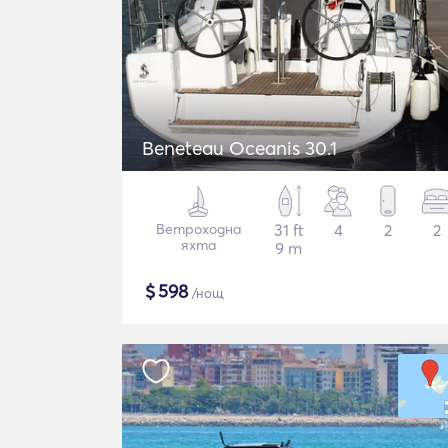
Beneteau Oceanis 30.1
Ветроходна
31 ft
4
2
2
яхта
9 m
$
598
/нощ