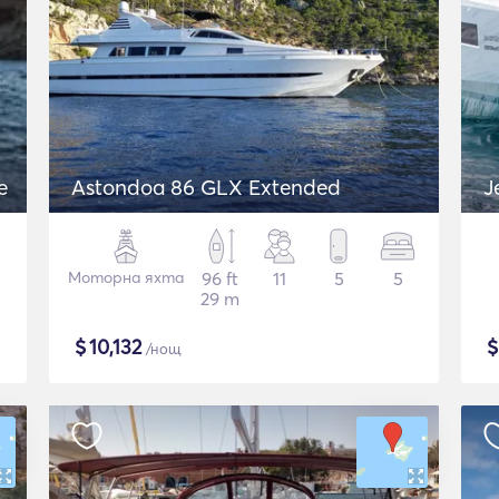
e
Astondoa 86 GLX Extended
J
Моторна яхта
96 ft
11
5
5
29 m
$
10,132
/нощ