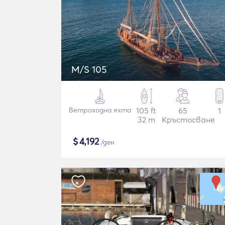
M/S 105
Ветроходна яхта
105 ft
65
1
32 m
Кръстосване
$
4,192
/ден