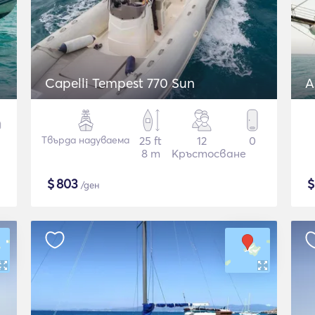
Capelli Tempest 770 Sun
A
Твърда надуваема
25 ft
12
0
8 m
Кръстосване
$
803
/ден