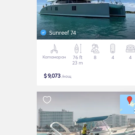
Sunreef 74
Катамаран
76 ft
8
4
4
23 m
$
9,073
/нощ