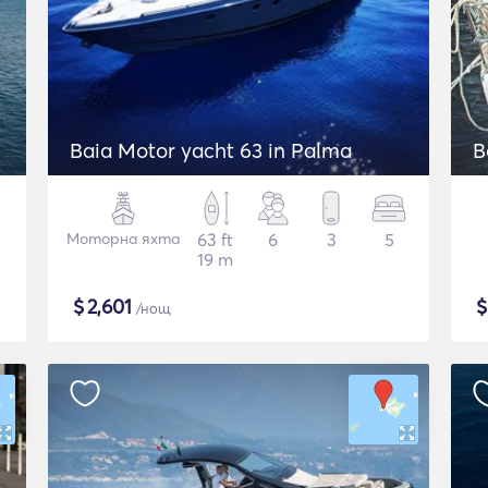
Baia Motor yacht 63 in Palma
B
Моторна яхта
63 ft
6
3
5
19 m
$
2,601
/нощ