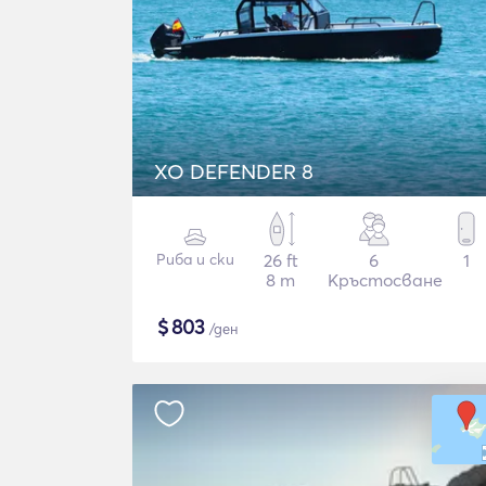
XO DEFENDER 8
Риба и ски
26 ft
6
1
8 m
Кръстосване
$
803
/ден