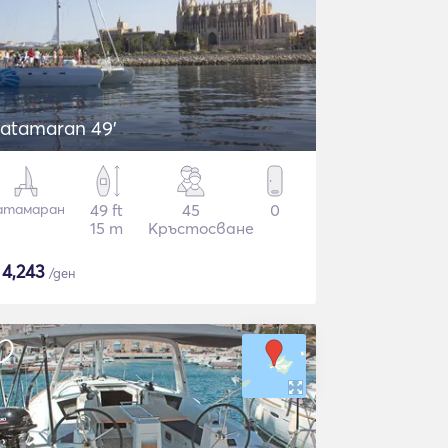
atamaran 49'
атамаран
49 ft
45
0
15 m
Кръстосване
$
4,243
/ден