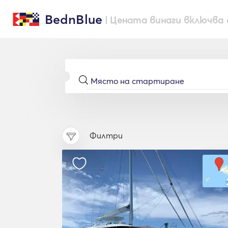
BednBlue
| Цената винаги включва 
Филтри