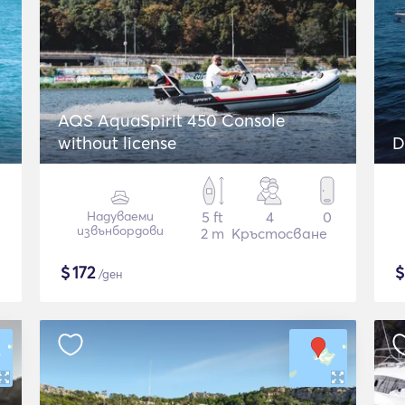
AQS AquaSpirit 450 Console
without license
D
Надуваеми
5 ft
4
0
извънбордови
2 m
Кръстосване
$
172
/ден