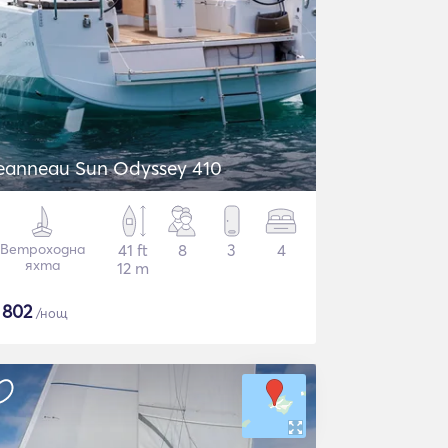
eanneau Sun Odyssey 410
Ветроходна
41 ft
8
3
4
яхта
12 m
$
802
/нощ