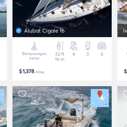
Alubat Cigale 16
I
Ветроходна
52 ft
6
3
6
яхта
16 m
$
1,378
/нощ