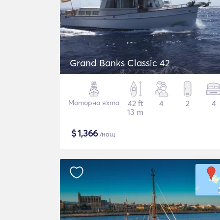
Grand Banks Classic 42
Моторна яхта
42 ft
4
2
4
13 m
$
1,366
/нощ