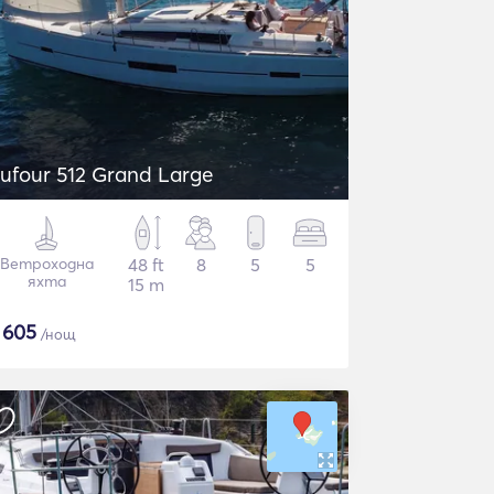
ufour 512 Grand Large
Ветроходна
48 ft
8
5
5
яхта
15 m
$
605
/нощ