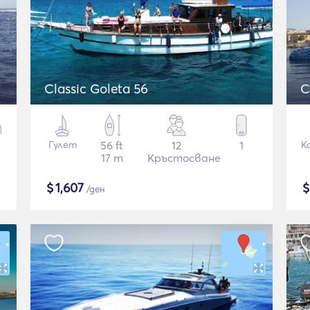
Classic Goleta 56
C
Гулет
56 ft
12
1
К
17 m
Кръстосване
$
1,607
/ден