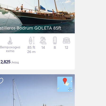
stilleros Bodrum GOLETA 85ft
Ветроходна
85 ft
14
8
12
яхта
26 m
$
2,825
/нощ