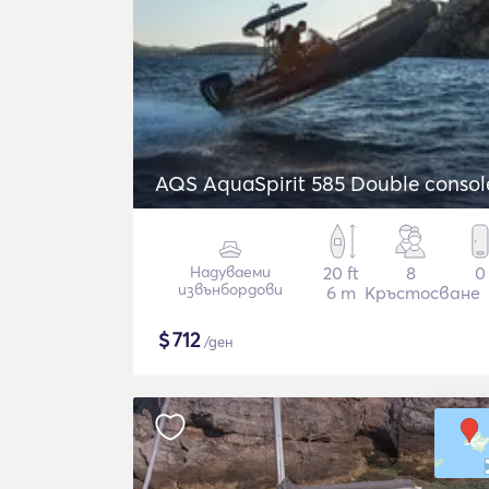
AQS AquaSpirit 585 Double consol
Надуваеми
20 ft
8
0
извънбордови
6 m
Кръстосване
$
712
/ден