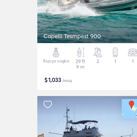
Capelli Tesmpest 900
Бърза лодка
29 ft
2
1
1
9 m
$
1,033
/нощ