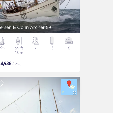
versen & Colin Archer 59
Кеч
59 ft
7
3
6
18 m
$
4,938
/нощ