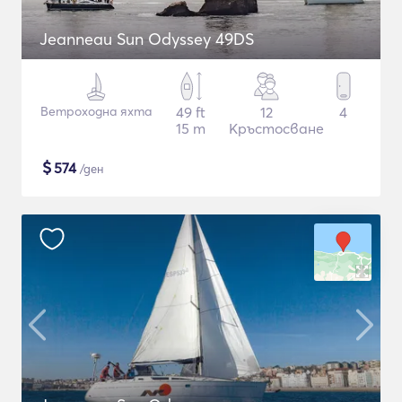
Jeanneau Sun Odyssey 49DS
Ветроходна яхта
49 ft
12
4
15 m
Кръстосване
$
574
/ден