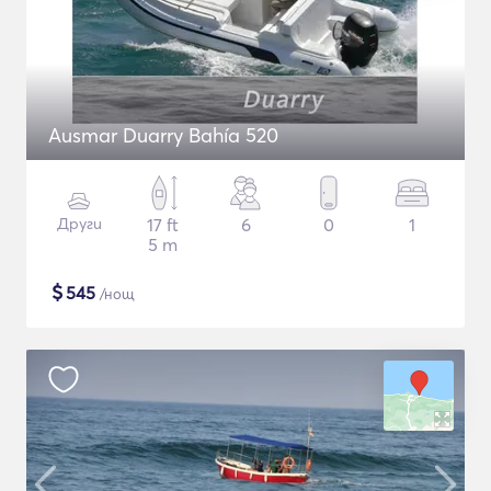
Ausmar Duarry Bahía 520
Други
17 ft
6
0
1
5 m
$
545
/нощ