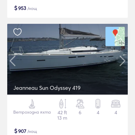
$
953
/нощ
Jeanneau Sun Odyssey 419
Ветроходна яхта
42 ft
6
4
4
13 m
$
907
/нощ