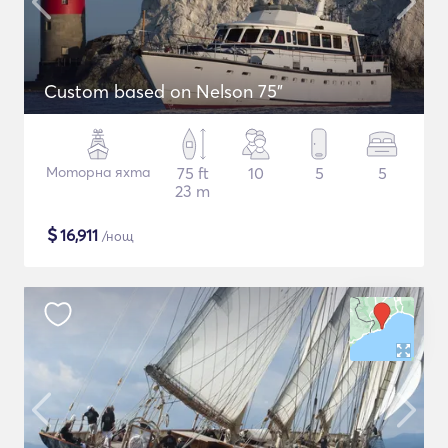
Custom based on Nelson 75"
Моторна яхта
75 ft
10
5
5
23 m
$
16,911
/нощ