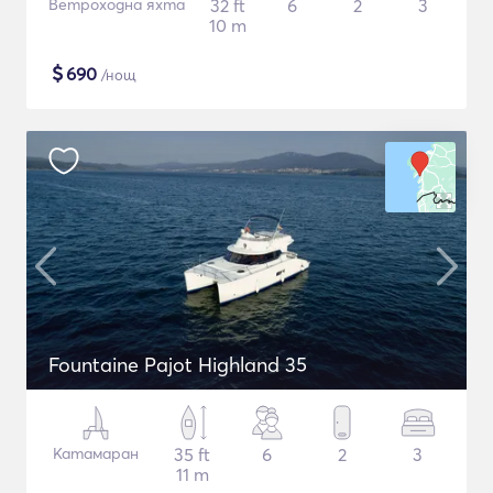
Ветроходна яхта
32 ft
6
2
3
10 m
$
690
/нощ
Fountaine Pajot Highland 35
Катамаран
35 ft
6
2
3
11 m