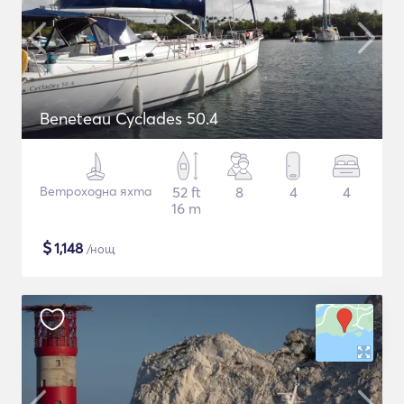
Beneteau Cyclades 50.4
Ветроходна яхта
52 ft
8
4
4
16 m
$
1,148
/нощ