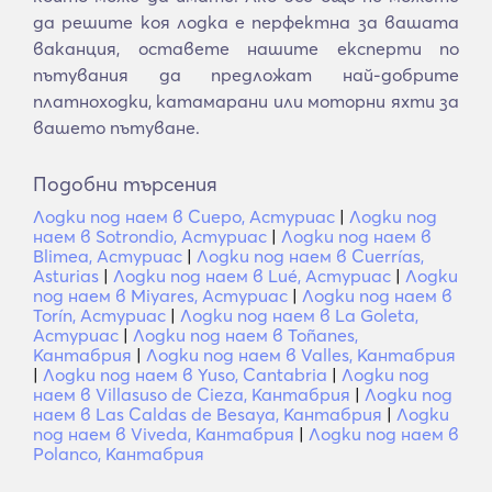
да решите коя лодка е перфектна за вашата
ваканция, оставете нашите експерти по
пътувания да предложат най-добрите
платноходки, катамарани или моторни яхти за
вашето пътуване.
Подобни търсения
Лодки под наем в Сиеро, Астуриас
|
Лодки под
наем в Sotrondio, Астуриас
|
Лодки под наем в
Blimea, Астуриас
|
Лодки под наем в Cuerrías,
Asturias
|
Лодки под наем в Lué, Астуриас
|
Лодки
под наем в Miyares, Астуриас
|
Лодки под наем в
Torín, Астуриас
|
Лодки под наем в La Goleta,
Астуриас
|
Лодки под наем в Toñanes,
Кантабрия
|
Лодки под наем в Valles, Кантабрия
|
Лодки под наем в Yuso, Cantabria
|
Лодки под
наем в Villasuso de Cieza, Кантабрия
|
Лодки под
наем в Las Caldas de Besaya, Кантабрия
|
Лодки
под наем в Viveda, Кантабрия
|
Лодки под наем в
Polanco, Кантабрия