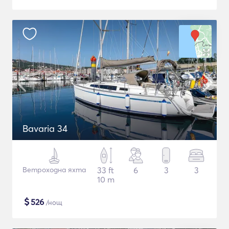
Bavaria 34
Ветроходна яхта
33 ft
6
3
3
10 m
$
526
/нощ