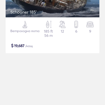
Schooner 185'
Ветроходна яхта
185 ft
12
6
9
56 m
$
19,687
/нощ