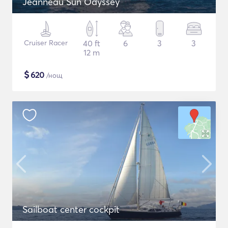
Jeanneau Sun Odyssey
Cruiser Racer
40 ft
6
3
3
12 m
$
620
/нощ
Sailboat center cockpit