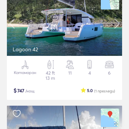
Lagoon 42
Катамаран
42 ft
11
4
6
13 m
$
747
5.0
/нощ
(1
прегледи
)