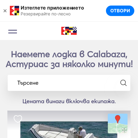
Изтеглете приложението
×
ОТВОРИ
Резервирайте по-лесно
Наемете лодка в Calabaza,
Астуриас за няколко минути!
Търсене
Цената винаги включва екипажа.