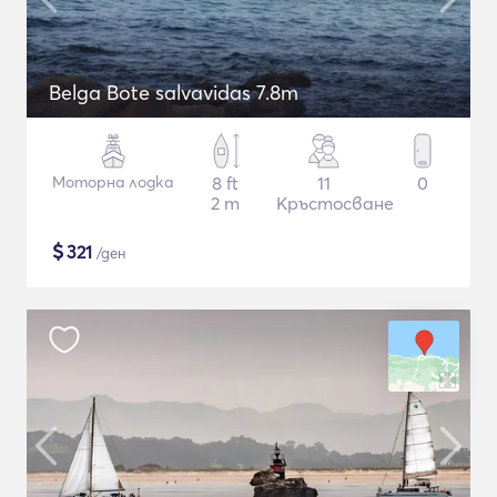
Belga Bote salvavidas 7.8m
Моторна лодка
8 ft
11
0
2 m
Кръстосване
$
321
/ден