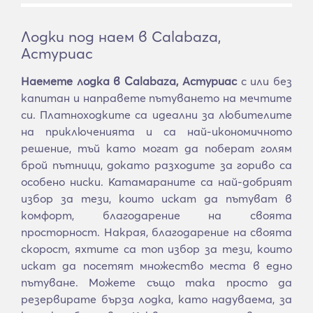
Лодки под наем в Calabaza,
Астуриас
Наемете лодка в Calabaza, Астуриас
с или без
капитан и направете пътуването на мечтите
си. Платноходките са идеални за любителите
на приключенията и са най-икономичното
решение, тъй като могат да поберат голям
брой пътници, докато разходите за гориво са
особено ниски. Катамараните са най-добрият
избор за тези, които искат да пътуват в
комфорт, благодарение на своята
просторност. Накрая, благодарение на своята
скорост, яхтите са топ избор за тези, които
искат да посетят множество места в едно
пътуване. Можете също така просто да
резервирате бърза лодка, като надуваема, за