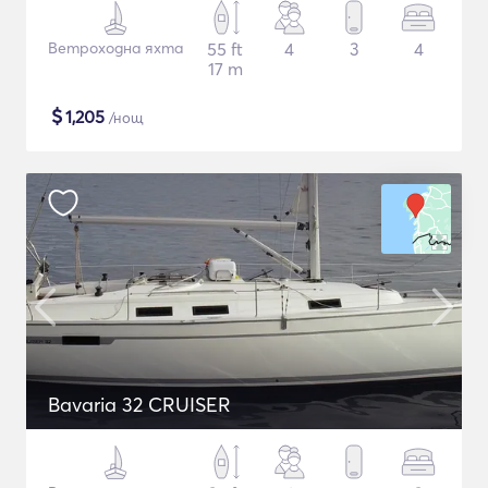
Ветроходна яхта
55 ft
4
3
4
17 m
$
1,205
/нощ
Bavaria 32 CRUISER