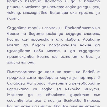
кратко бягство. Каквото и да е вашето
решение, можете да наемете лодка за един ден,
уикенд, многодневна ваканция или просто за
парти.
Създайте трайни спомени - Прекарването на
време на водата може да създаде спомени,
които ще продължат цял живот. Лодките
могат да бъдат перфектният начин да
изследвате нови места и да създадете
приятелства, които ще останат с вас за
години напред.
Платформата за наем на яхти на BednBlue
предлага само проверени лодки за чартъри в
Calabaza, Астуриас. Намерете и резервирайте
идеалната си лодка за няколко минути.
Можете да се свържете директно със
собственика или с нас за всякакви въпроси,
които може да имате. Ако все още не можете