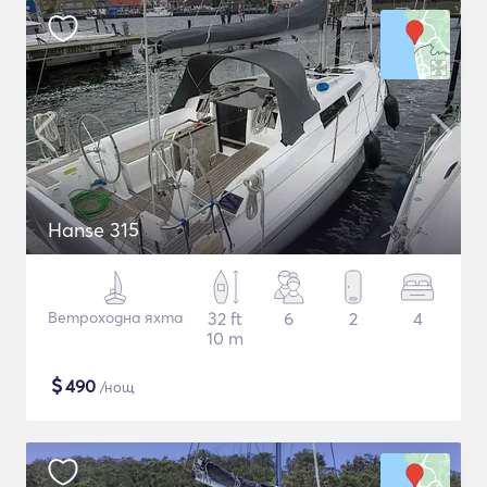
Hanse 315
Ветроходна яхта
32 ft
6
2
4
10 m
$
490
/нощ