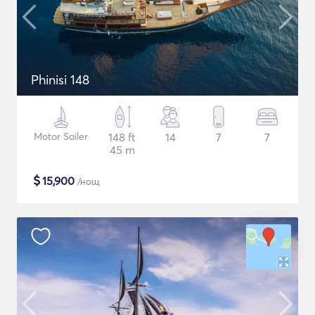
Phinisi 148
Motor Sailer
148 ft
14
7
7
45 m
$
15,900
/нощ