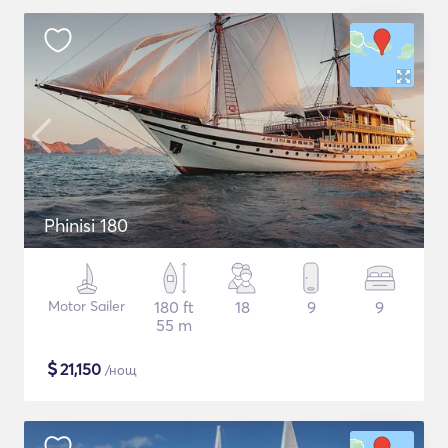
Phinisi 180
Motor Sailer
180 ft
18
9
9
55 m
$
21,150
/нощ