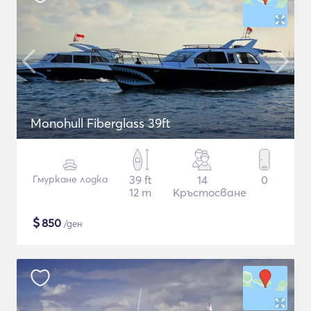
Monohull Fiberglass 39ft
Гмуркане лодка
39 ft
14
0
12 m
Кръстосване
$
850
/ден