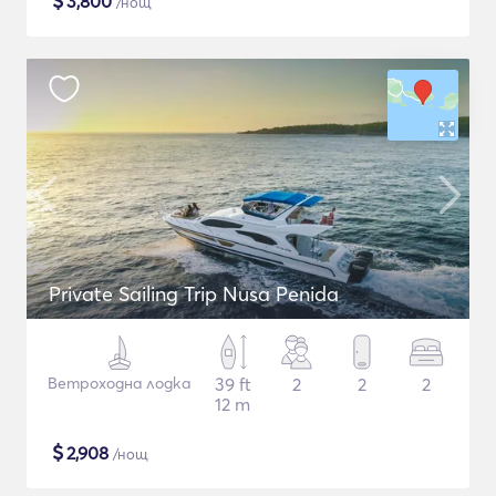
$
3,800
/нощ
Private Sailing Trip Nusa Penida
Ветроходна лодка
39 ft
2
2
2
12 m
$
2,908
/нощ