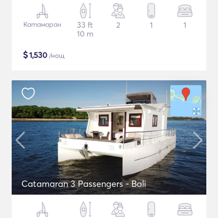
Катамаран
33 ft
2
1
1
10 m
$
1,530
/нощ
Catamaran 3 Passengers - Bali