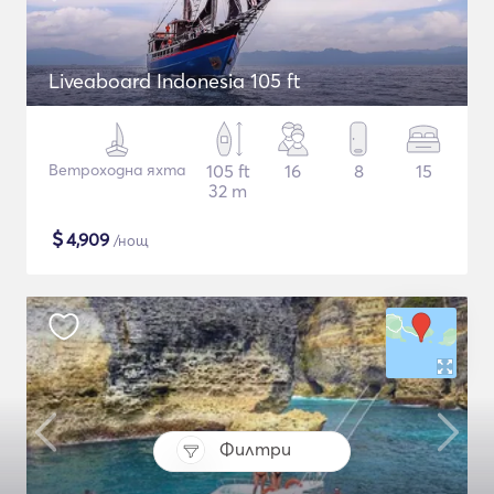
Liveaboard Indonesia 105 ft
Ветроходна яхта
105 ft
16
8
15
32 m
$
4,909
/нощ
Филтри