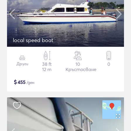
local speed boat
Други
38 ft
10
0
12 m
Кръстосване
$
455
/ден