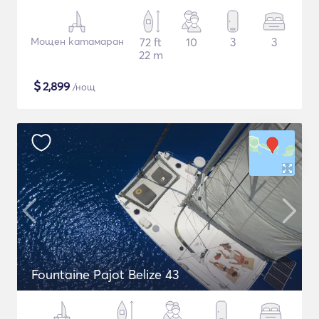
Мощен катамаран
72 ft
10
3
3
22 m
$
2,899
/нощ
Fountaine Pajot Belize 43