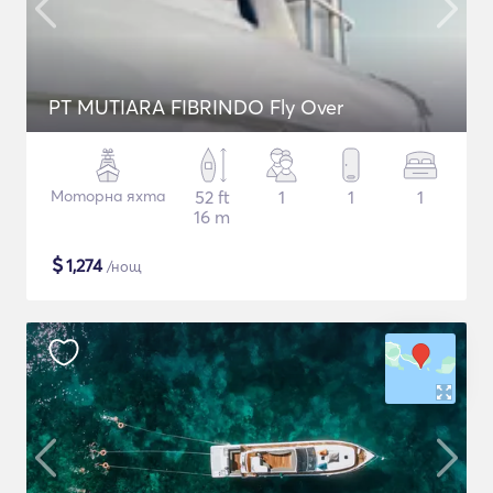
PT MUTIARA FIBRINDO Fly Over
Моторна яхта
52 ft
1
1
1
16 m
$
1,274
/нощ