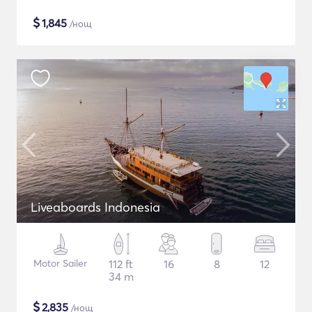
$
1,845
/нощ
Liveaboards Indonesia
Motor Sailer
112 ft
16
8
12
34 m
$
2,835
/нощ