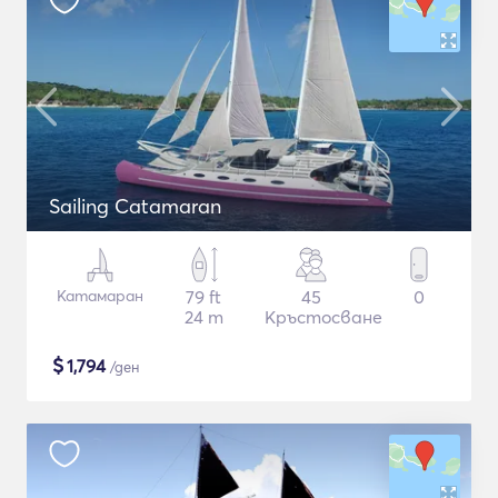
Sailing Catamaran
Катамаран
79 ft
45
0
24 m
Кръстосване
$
1,794
/ден