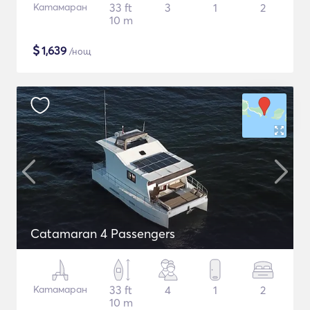
Катамаран
33 ft
3
1
2
10 m
$
1,639
/нощ
Catamaran 4 Passengers
Катамаран
33 ft
4
1
2
10 m