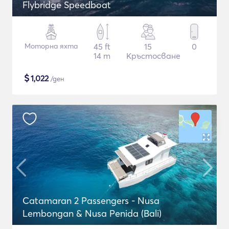
Flybridge Speedboat
Моторна яхта
45 ft
15
0
14 m
Кръстосване
$
1,022
/ден
Catamaran 2 Passengers - Nusa
Lembongan & Nusa Penida (Bali)