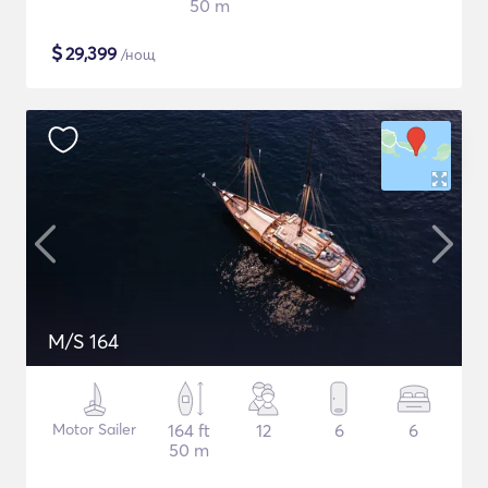
50 m
$
29,399
/нощ
M/S 164
Motor Sailer
164 ft
12
6
6
50 m