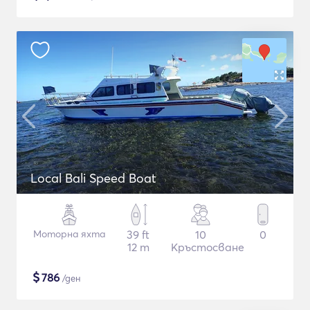
Local Bali Speed Boat
Моторна яхта
39 ft
10
0
12 m
Кръстосване
$
786
/ден