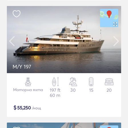
M/Y 197
Моторна яхта
197 ft
30
15
20
60 m
$
55,250
/нощ