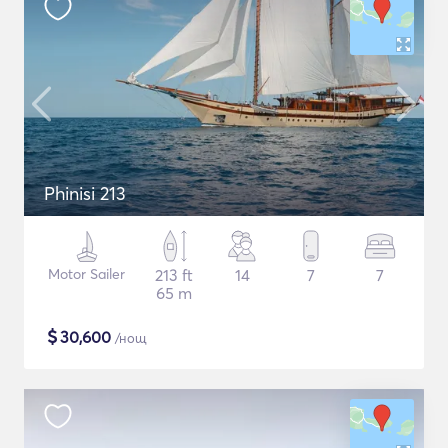
Phinisi 213
Motor Sailer
213 ft
14
7
7
65 m
$
30,600
/нощ