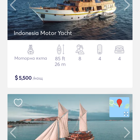
Indonesia Motor Yacht
Моторна яхта
85 ft
8
4
4
26 m
$
5,500
/нощ