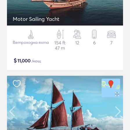
Motor Sailing Yacht
Ветроходна яхта
154 ft
12
6
7
47 m
$
11,000
/нощ