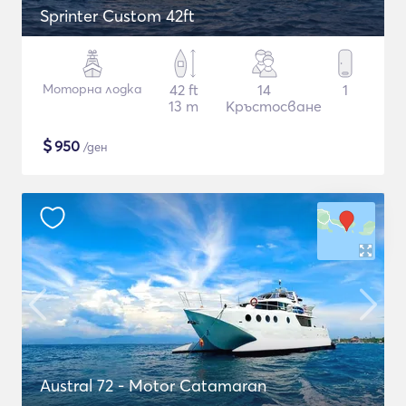
Sprinter Custom 42ft
Моторна лодка
42 ft
14
1
13 m
Кръстосване
$
950
/ден
Austral 72 - Motor Catamaran