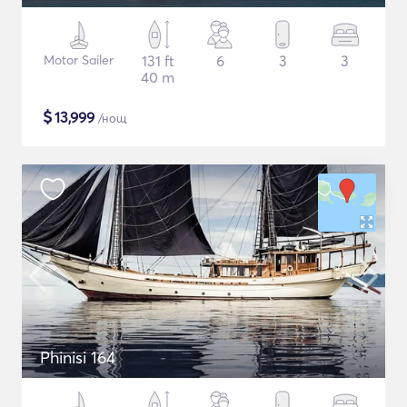
Motor Sailer
131 ft
6
3
3
40 m
$
13,999
/нощ
Phinisi 164