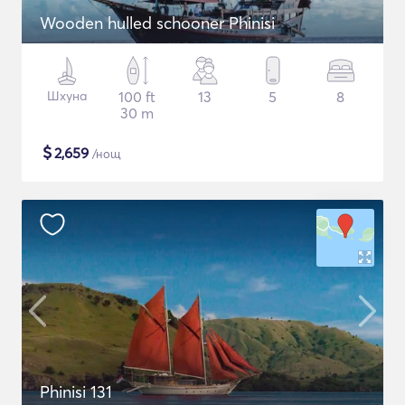
Wooden hulled schooner Phinisi
Шхуна
100 ft
13
5
8
30 m
$
2,659
/нощ
Phinisi 131