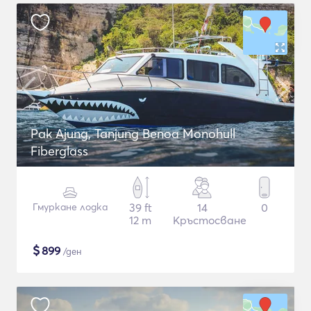
Pak Ajung, Tanjung Benoa Monohull
Fiberglass
Гмуркане лодка
39 ft
14
0
12 m
Кръстосване
$
899
/ден