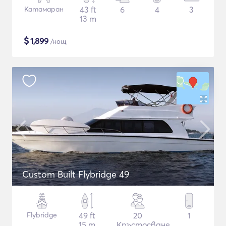
Катамаран
43 ft
6
4
3
13 m
$
1,899
/нощ
Custom Built Flybridge 49
Flybridge
49 ft
20
1
15 m
Кръстосване