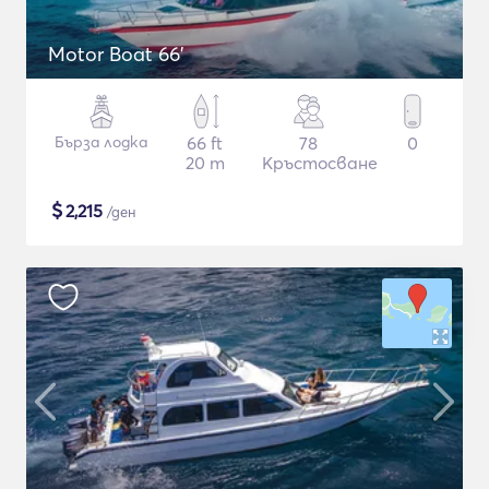
Motor Boat 66'
Бърза лодка
66 ft
78
0
20 m
Кръстосване
$
2,215
/ден