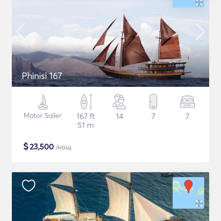
Phinisi 167
Motor Sailer
167 ft
14
7
7
51 m
$
23,500
/нощ