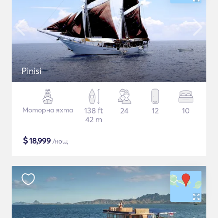
Pinisi
Моторна яхта
138 ft
24
12
10
42 m
$
18,999
/нощ