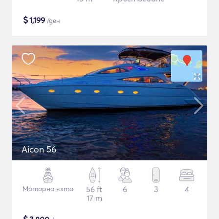
$
1,199
/ден
Aicon 56
Моторна яхта
56 ft
6
3
4
17 m