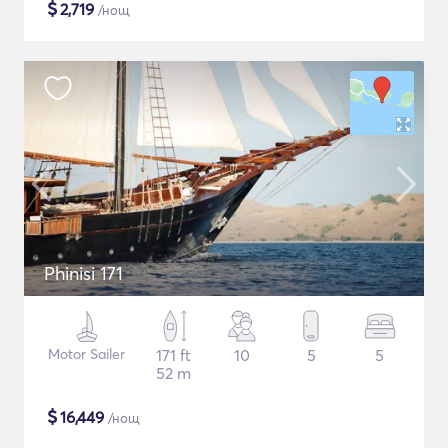
$
2,719
/нощ
Phinisi 171
Motor Sailer
171 ft
10
5
5
52 m
$
16,449
/нощ