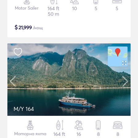
Motor Sailer
164 ft
10
5
5
50 m
$
21,999
/нощ
M/Y 164
Моторна яхта
164 ft
16
8
8