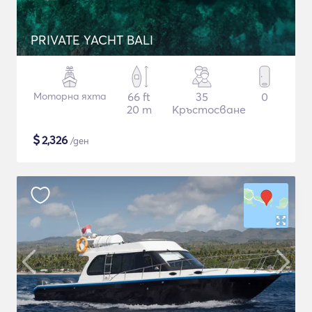
PRIVATE YACHT BALI
Моторна яхта
66 ft
35
0
20 m
Кръстосване
$
2,326
/ден