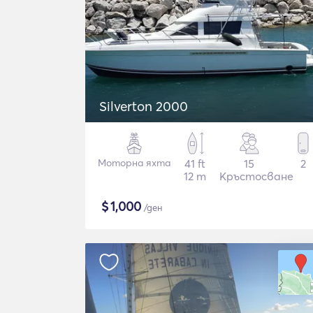
Silverton 2000
Моторна яхта
41 ft
15
2
12 m
Кръстосване
$
1,000
/ден