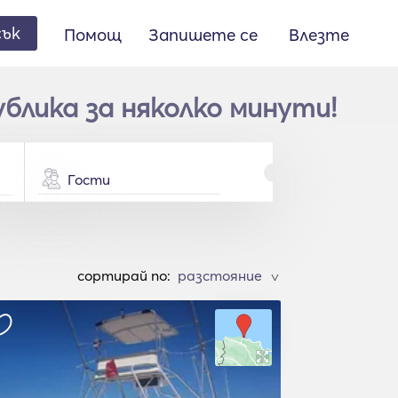
сък
Помощ
Запишете се
Влезте
ублика за няколко минути!
Гости
cортирай по:
>