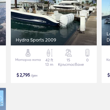
L
Hydra Sports 2009
D
Моторна яхта
42 ft
15
0
К
13 m
Кръстосване
$
2,795
/ден