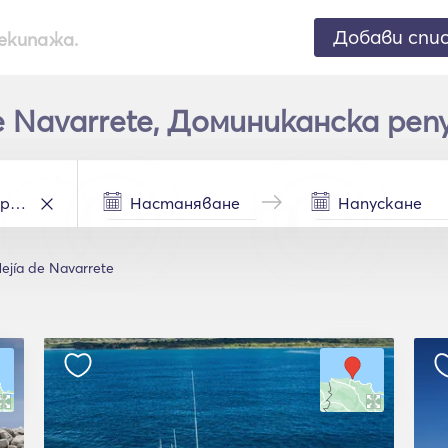
Добави спи
екипажа.
 Navarrete, Доминиканска реп
ejía de Navarrete