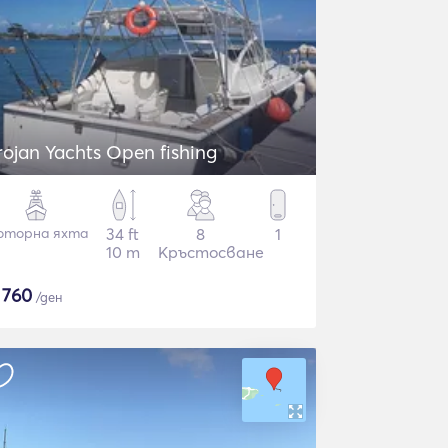
rojan Yachts Open fishing
оторна яхта
34 ft
8
1
10 m
Кръстосване
$
760
/ден