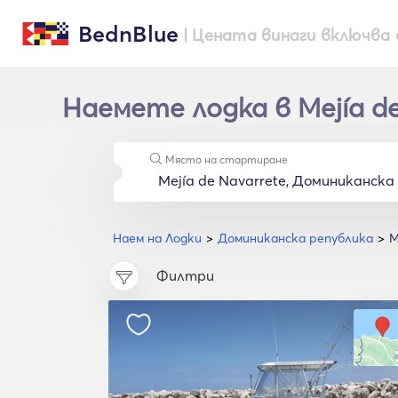
BednBlue
| Цената винаги включва 
Наемете лодка в Mejía de
Място на стартиране
Наем на Лодки
Доминиканска република
M
Филтри