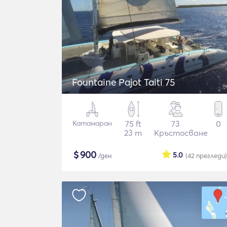
Fountaine Pajot Taiti 75
Катамаран
75 ft
73
0
23 m
Кръстосване
$
900
5.0
/ден
(42
прегледи
)