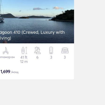
agoon 410 (Crewed, Luxury with
iving)
атамаран
41 ft
6
3
3
12 m
$
1,699
/нощ