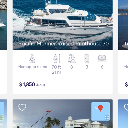
Pacific Mariner Raised Pilothouse 70
T
Моторна яхта
70 ft
8
3
6
М
21 m
$
1,850
/нощ