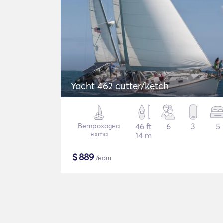
Yacht 462 cutter/ketch
Ветроходна
46 ft
6
3
5
яхта
14 m
$
889
/нощ