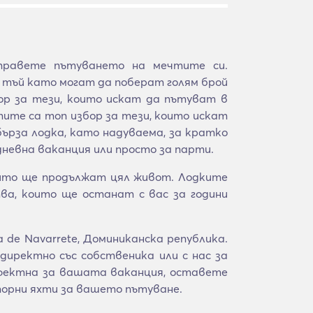
правете пътуването на мечтите си.
 тъй като могат да поберат голям брой
ор за тези, които искат да пътуват в
тите са топ избор за тези, които искат
рза лодка, като надуваема, за кратко
дневна ваканция или просто за парти.
оито ще продължат цял живот. Лодките
а, които ще останат с вас за години
 de Navarrete, Доминиканска република.
иректно със собственика или с нас за
рфектна за вашата ваканция, оставете
орни яхти за вашето пътуване.