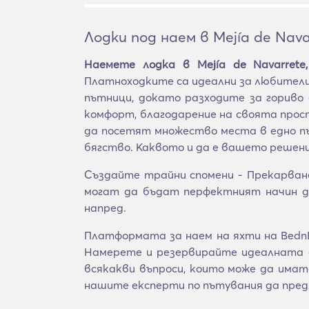
Лодки под наем в Mejía de Nav
Наемете лодка в Mejía de Navarrete
Платноходките са идеални за любители
пътници, докато разходите за гориво
комфорт, благодарение на своята прост
да посетят множество места в едно п
бягство. Каквото и да е вашето решение
Създайте трайни спомени - Прекарван
могат да бъдат перфектният начин д
напред.
Платформата за наем на яхти на BednBl
Намерете и резервирайте идеалната с
всякакви въпроси, които може да има
нашите експерти по пътувания да пре