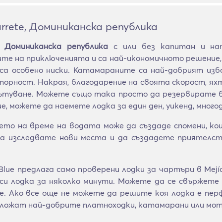
arrete, Доминиканска република
, Доминиканска република
с или без капитан и на
те на приключенията и са най-икономичното решение,
 са особено ниски. Катамараните са най-добрият изб
орност. Накрая, благодарение на своята скорост, ях
ътуване. Можете също така просто да резервирате бъ
, можете да наемете лодка за един ден, уикенд, много
ето на време на водата може да създаде спомени, к
а изследвате нови места и да създадете приятелств
ue предлага само проверени лодки за чартъри в Mejía
и лодка за няколко минути. Можете да се свържете д
те. Ако все още не можете да решите коя лодка е пе
дложат най-добрите платноходки, катамарани или мот