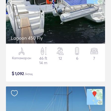
Lagoon 450 Fly
Катамаран
46 ft
12
6
7
14 m
$
1,092
/нощ