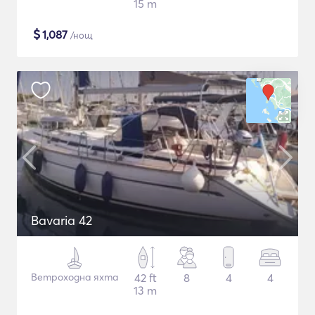
15 m
$
1,087
/нощ
Bavaria 42
Ветроходна яхта
42 ft
8
4
4
13 m