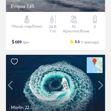
Evripus 7,45
Твърда надуваема
24 ft
10
0
7 m
Кръстосване
$
689
5.0
/ден
(1
прегледи
)
Marlin 22