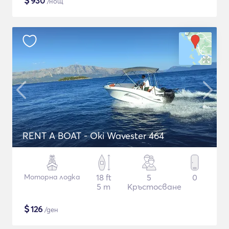
$
930
/нощ
RENT A BOAT - Oki Wavester 464
Моторна лодка
18 ft
5
0
5 m
Кръстосване
$
126
/ден