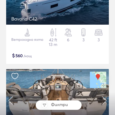
Bavaria C42
Ветроходна яхта
42 ft
6
3
3
13 m
$
560
/нощ
Филтри