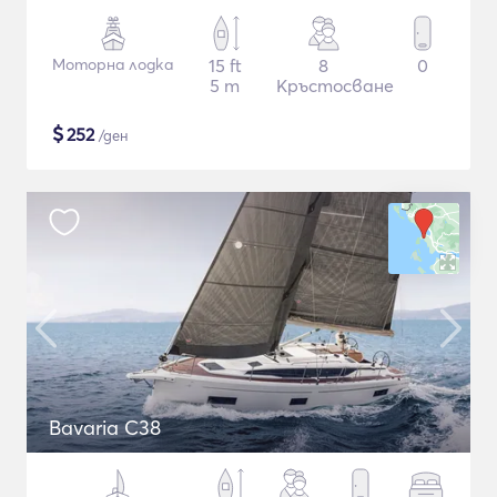
Моторна лодка
15 ft
8
0
5 m
Кръстосване
$
252
/ден
Bavaria C38