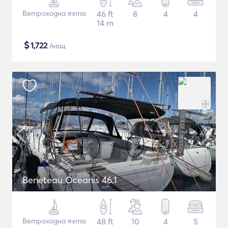
Ветроходна яхта
46 ft
8
4
4
14 m
$
1,722
/нощ
Beneteau Oceanis 46.1
Ветроходна яхта
48 ft
10
4
5