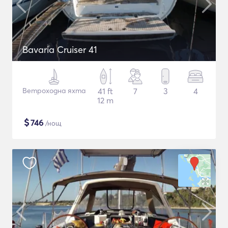
Bavaria Cruiser 41
Ветроходна яхта
41 ft
7
3
4
12 m
$
746
/нощ