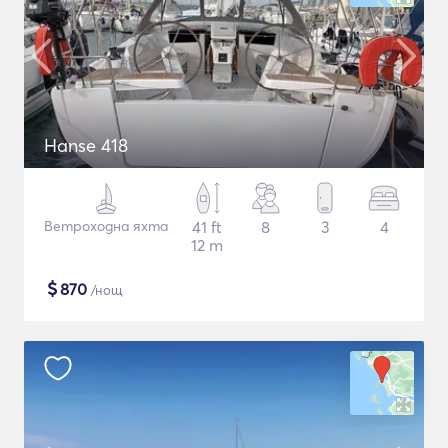
Hanse 418
Ветроходна яхта
41 ft
8
3
4
12 m
$
870
/нощ