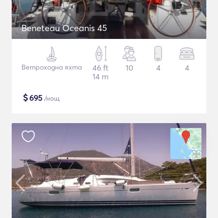
Beneteau Oceanis 45
Ветроходна яхта
46 ft
10
4
4
14 m
$
695
/нощ