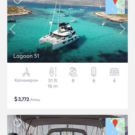
Lagoon 51
Катамаран
51 ft
8
6
6
16 m
$
3,772
/нощ