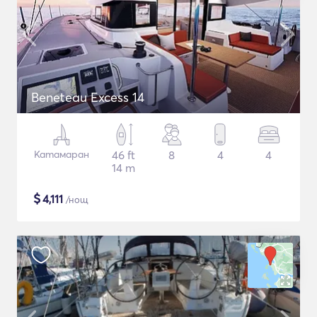
Beneteau Excess 14
Катамаран
46 ft
8
4
4
14 m
$
4,111
/нощ