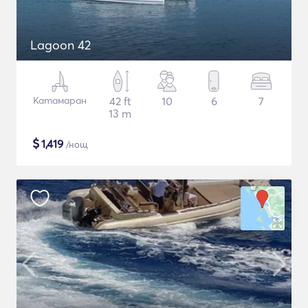
Lagoon 42
Катамаран
42 ft
10
6
7
13 m
$
1,419
/нощ