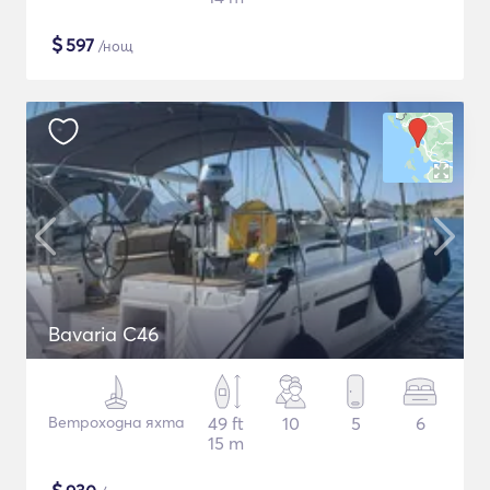
$
597
/нощ
Bavaria C46
Ветроходна яхта
49 ft
10
5
6
15 m