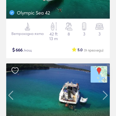
Olympic Sea 42
Ветроходна яхта
42 ft
8
3
3
13 m
$
666
5.0
/нощ
(9
прегледи
)