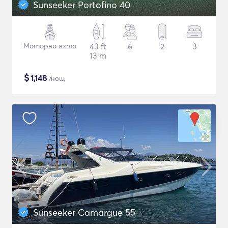
Sunseeker Portofino 40
Моторна яхта
43 ft
6
2
3
13 m
$
1,148
/нощ
Sunseeker Camargue 55