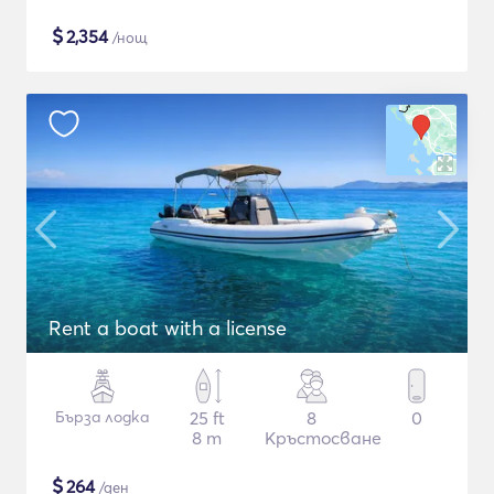
$
2,354
/нощ
Rent a boat with a license
Бърза лодка
25 ft
8
0
8 m
Кръстосване
$
264
/ден