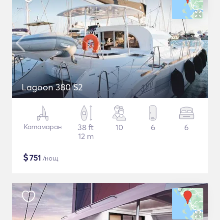
Lagoon 380 S2
Катамаран
38 ft
10
6
6
12 m
$
751
/нощ