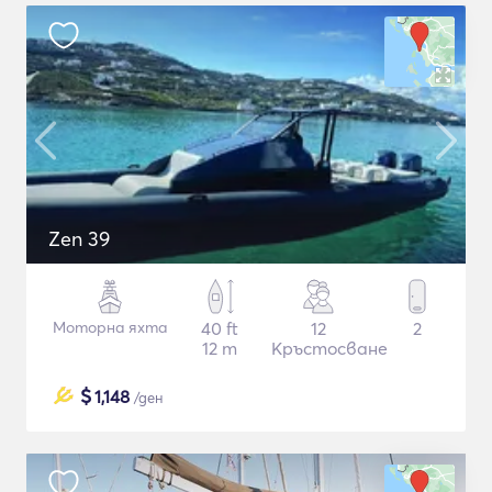
Zen 39
Моторна яхта
40 ft
12
2
12 m
Кръстосване
$
1,148
/ден