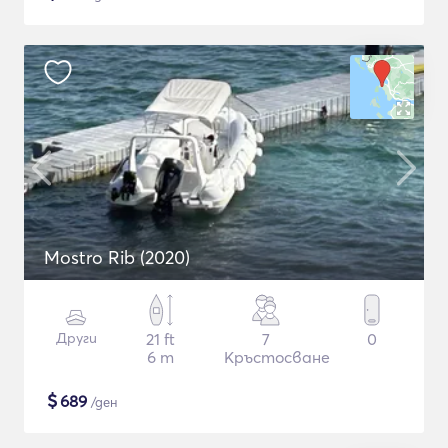
Mostro Rib (2020)
Други
21 ft
7
0
6 m
Кръстосване
$
689
/ден