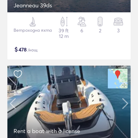
Jeanneau 39ds
Ветроходна яхта
39 ft
6
2
3
12 m
$
478
/нощ
Rent a boat with a license