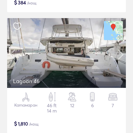
$
384
/нощ
Lagoon 46
Катамаран
46 ft
12
6
7
14 m
$
1,810
/нощ