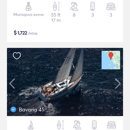
Моторна яхта
55 ft
8
3
3
17 m
$
1,722
/нощ
Bavaria 45