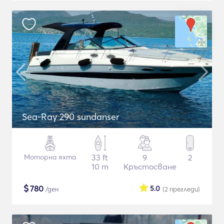
Sea-Ray 290 sundanser
Моторна яхта
33 ft
9
2
10 m
Кръстосване
$
780
5.0
/ден
(2
прегледи
)