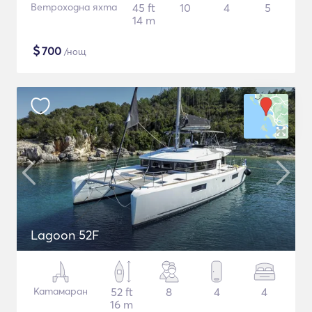
Ветроходна яхта
45 ft
10
4
5
14 m
$
700
/нощ
Lagoon 52F
Катамаран
52 ft
8
4
4
16 m