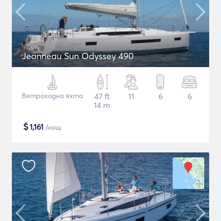
Jeanneau Sun Odyssey 490
Ветроходна яхта
47 ft
11
6
6
14 m
$
1,161
/нощ