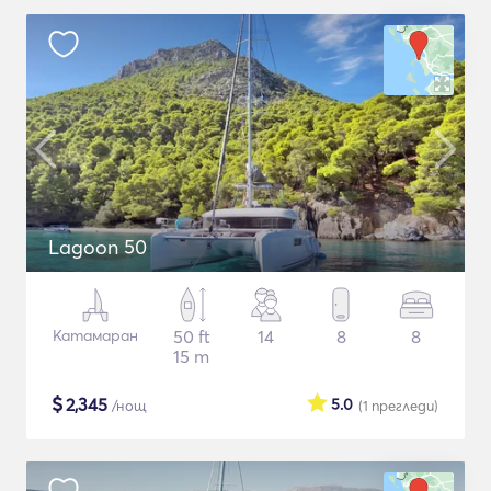
Lagoon 50
Катамаран
50 ft
14
8
8
15 m
$
2,345
5.0
/нощ
(1
прегледи
)