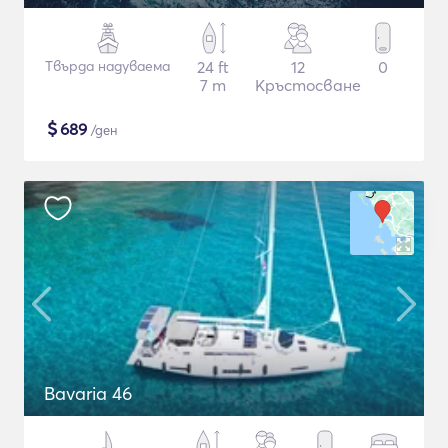
Твърда надуваема
24 ft
12
0
7 m
Кръстосване
$
689
/ден
Bavaria 46