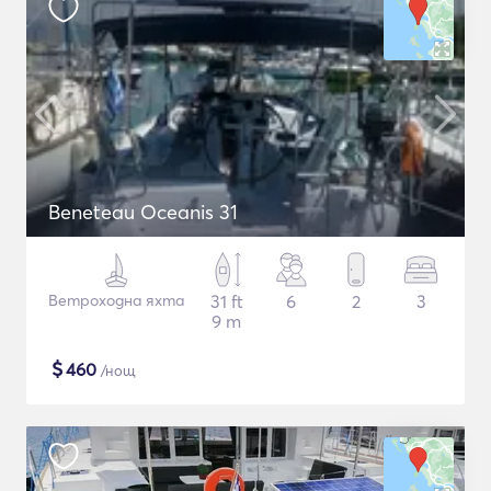
Beneteau Oceanis 31
Ветроходна яхта
31 ft
6
2
3
9 m
$
460
/нощ