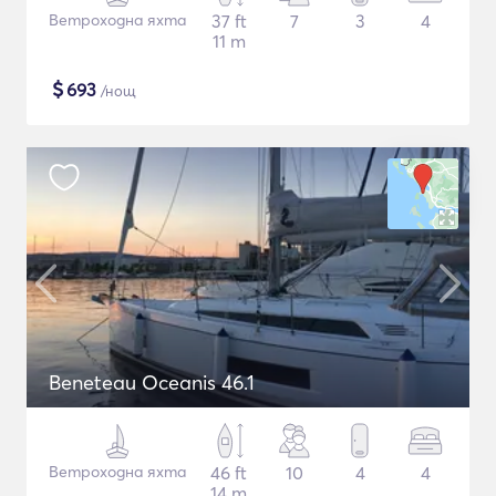
Ветроходна яхта
37 ft
7
3
4
11 m
$
693
/нощ
Beneteau Oceanis 46.1
Ветроходна яхта
46 ft
10
4
4
14 m