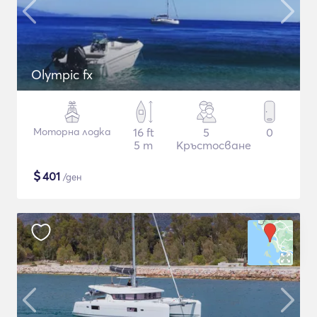
Olympic fx
Моторна лодка
16 ft
5
0
5 m
Кръстосване
$
401
/ден