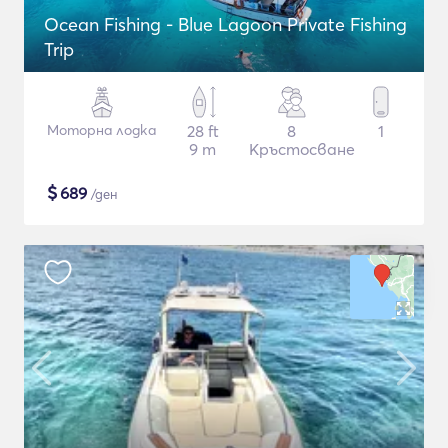
Ocean Fishing - Blue Lagoon Private Fishing
Trip
Моторна лодка
28 ft
8
1
9 m
Кръстосване
$
689
/ден