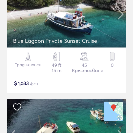
Blue Lagoon Private Sunset Cruise
Традиционен
49 ft
45
0
15 m
Кръстосване
$
1,033
/ден