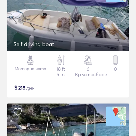
Self driving boat
Моторна яхта
18 ft
6
0
5 m
Кръстосване
$
218
/ден