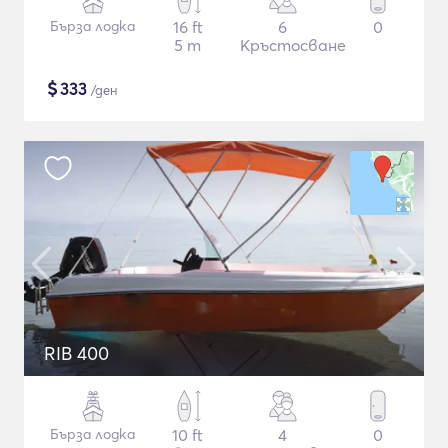
Бърза лодка
16 ft
6
0
5 m
Кръстосване
$
333
/ден
RIB 400
Бърза лодка
10 ft
4
0