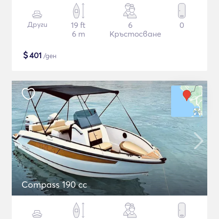
Други
19 ft
6
0
6 m
Кръстосване
$
401
/ден
Compass 190 cc