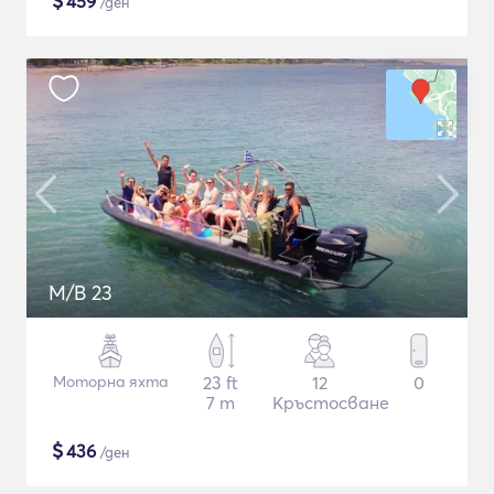
$
459
/ден
M/B 23
Моторна яхта
23 ft
12
0
7 m
Кръстосване
$
436
/ден