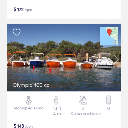
$
172
/ден
Olympic 400 cc
Моторна яхта
13 ft
4
0
4 m
Кръстосване
$
143
/ден