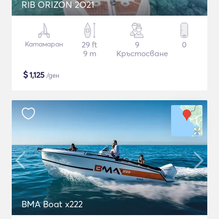
RIB ORIZON 2O21
Катамаран
29 ft
9
0
9 m
Кръстосване
$
1,125
/ден
BMA Boat x222