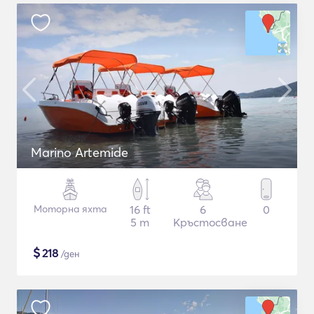
Marino Artemide
Моторна яхта
16 ft
6
0
5 m
Кръстосване
$
218
/ден