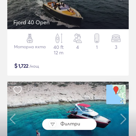
Fjord 40 Open
Моторна яхта
40 ft
4
1
3
12 m
$
1,722
/нощ
Филтри