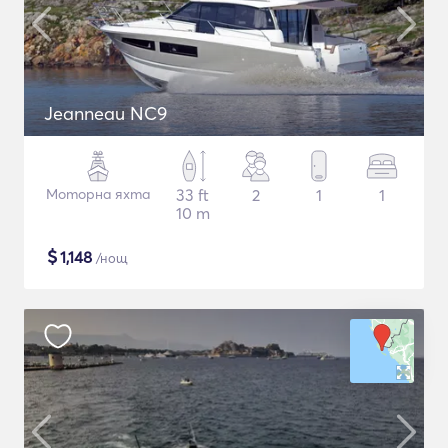
Jeanneau NC9
Моторна яхта
33 ft
2
1
1
10 m
$
1,148
/нощ