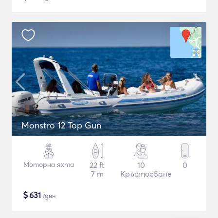
Monstro 12 Top Gun
Моторна яхта
22 ft
10
0
7 m
Кръстосване
$
631
/ден