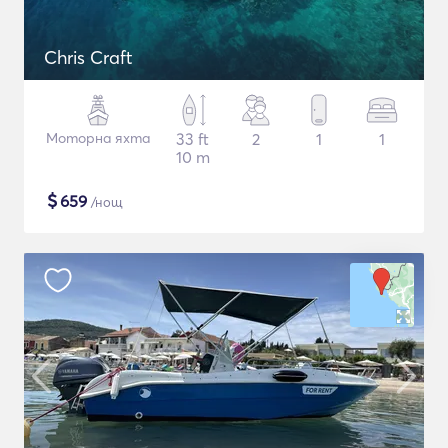
Chris Craft
Моторна яхта
33 ft
2
1
1
10 m
$
659
/нощ