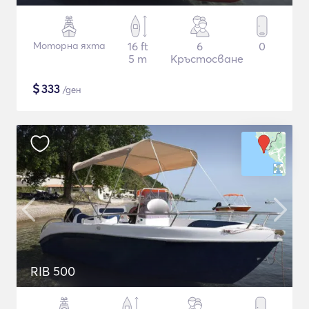
Моторна яхта
16 ft
6
0
5 m
Кръстосване
$
333
/ден
RIB 500