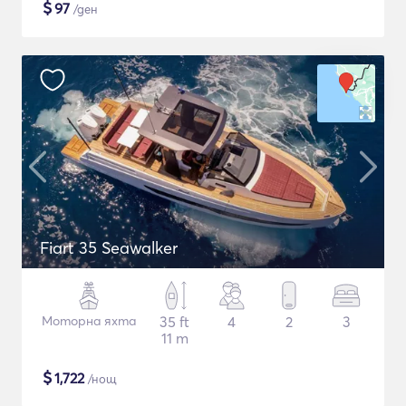
$
97
/ден
Fiart 35 Seawalker
Моторна яхта
35 ft
4
2
3
11 m
$
1,722
/нощ