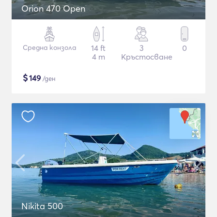
Orion 470 Open
Средна конзола
14 ft
3
0
4 m
Кръстосване
$
149
/ден
Nikita 500