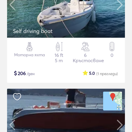
Self driving boat
Моторна яхта
16 ft
6
0
5 m
Кръстосване
$
206
5.0
/ден
(1
прегледи
)