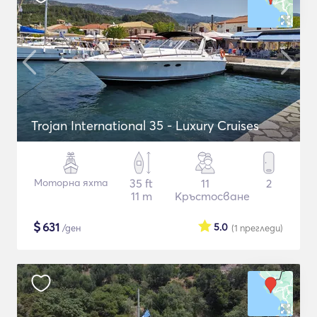
Trojan International 35 - Luxury Cruises
Моторна яхта
35 ft
11
2
11 m
Кръстосване
$
631
5.0
/ден
(1
прегледи
)