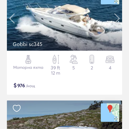
Gobbi sc345
Моторна яхта
39 ft
5
2
4
12 m
$
976
/нощ