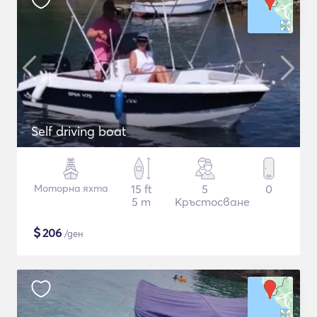
Self driving boat
Моторна яхта
15 ft
5
0
5 m
Кръстосване
$
206
/ден