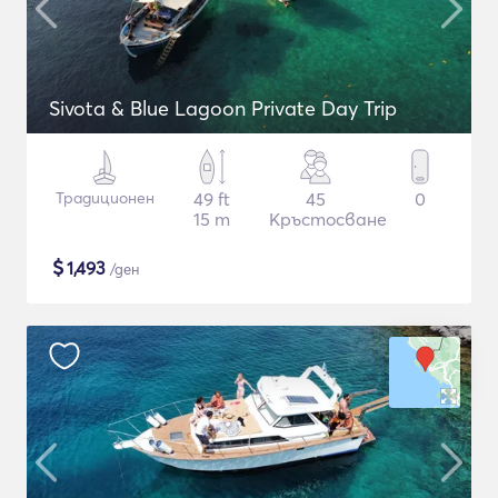
Sivota & Blue Lagoon Private Day Trip
Традиционен
49 ft
45
0
15 m
Кръстосване
$
1,493
/ден