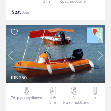
3 m
Кръстосване
$
235
/ден
RIB 350
Твърда надуваема
11 ft
3
0
3 m
Кръстосване