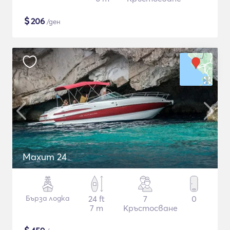
$
206
/ден
Maxum 24
Бърза лодка
24 ft
7
0
7 m
Кръстосване