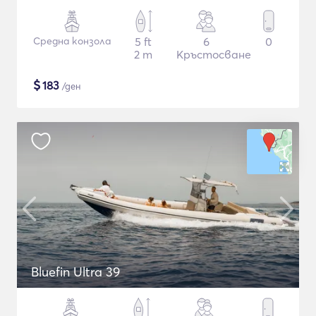
Средна конзола
5 ft
6
0
2 m
Кръстосване
$
183
/ден
Bluefin Ultra 39