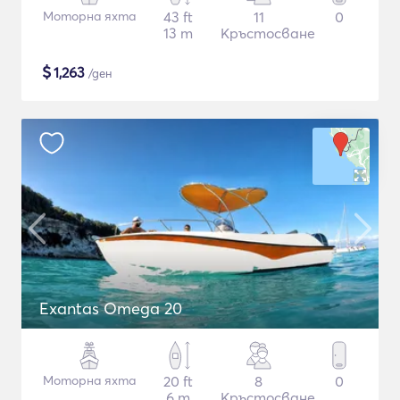
Моторна яхта
43 ft
11
0
13 m
Кръстосване
$
1,263
/ден
Exantas Omega 20
Моторна яхта
20 ft
8
0
6 m
Кръстосване