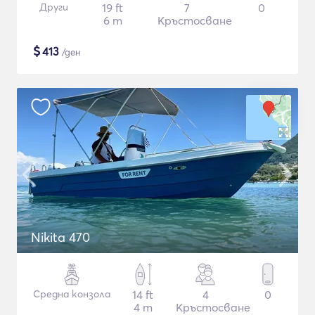
Други
19 ft
7
0
6 m
Кръстосване
$
413
/ден
Nikita 470
Средна конзола
14 ft
4
0
4 m
Кръстосване