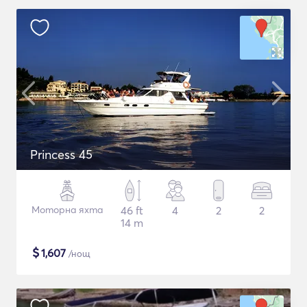
Princess 45
Моторна яхта
46 ft
4
2
2
14 m
$
1,607
/нощ