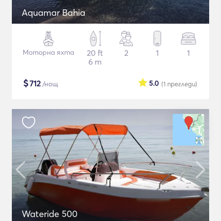
Aquamar Bahia
Моторна яхта
20 ft
2
1
1
6 m
$
712
5.0
/нощ
(1
прегледи
)
Wateride 500