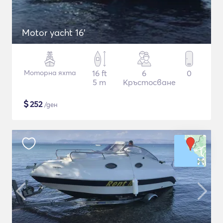
Motor yacht 16'
Моторна яхта
16 ft
6
0
5 m
Кръстосване
$
252
/ден