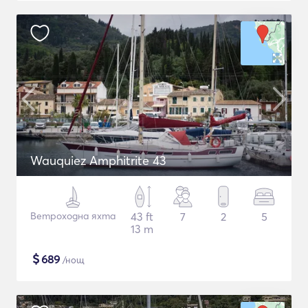
Wauquiez Amphitrite 43
Ветроходна яхта
43 ft
7
2
5
13 m
$
689
/нощ