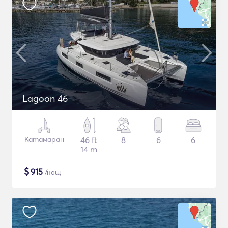
Lagoon 46
Катамаран
46 ft
8
6
6
14 m
$
915
/нощ