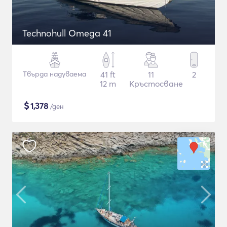
Technohull Omega 41
Твърда надуваема
41 ft
11
2
12 m
Кръстосване
$
1,378
/ден