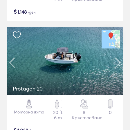
$
1,148
/ден
Protagon 20
Моторна яхта
20 ft
8
0
6 m
Кръстосване