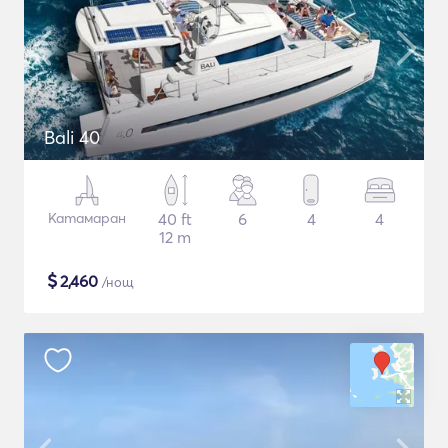
Bali 40
Катамаран
40 ft
6
4
4
12 m
$
2,460
/нощ