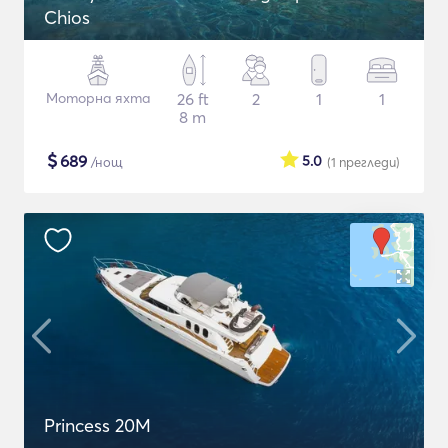
Chios
Моторна яхта
26 ft
2
1
1
8 m
$
689
5.0
/нощ
(1
прегледи
)
Princess 20M