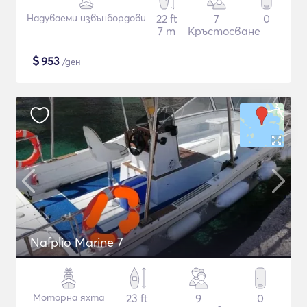
Надуваеми извънбордови
22 ft
7
0
7 m
Кръстосване
$
953
/ден
Nafplio Marine 7
Моторна яхта
23 ft
9
0