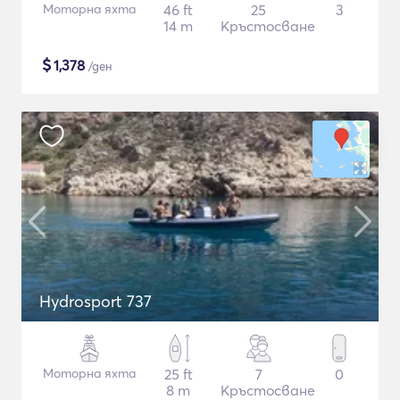
Моторна яхта
46 ft
25
3
14 m
Кръстосване
$
1,378
/ден
Hydrosport 737
Моторна яхта
25 ft
7
0
8 m
Кръстосване