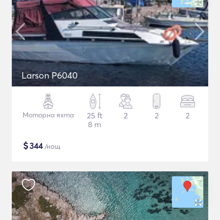
Larson P6040
Моторна яхта
25 ft
2
2
2
8 m
$
344
/нощ