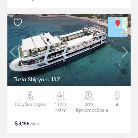
Tuzla Shipyard 132'
Палубна лодка
132 ft
309
4
40 m
Кръстосване
$
3,156
/ден