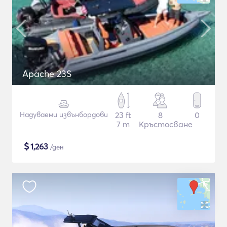
Apache 23S
Надуваеми извънбордови
23 ft
8
0
7 m
Кръстосване
$
1,263
/ден