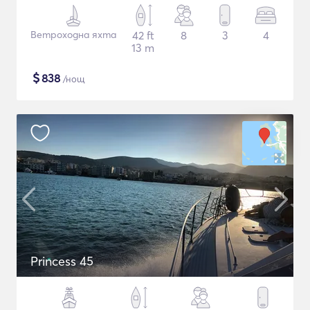
Ветроходна яхта
42 ft
8
3
4
13 m
$
838
/нощ
Princess 45