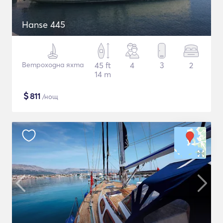
Hanse 445
Ветроходна яхта
45 ft
4
3
2
14 m
$
811
/нощ