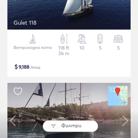
Gulet 118
Ветроходна яхта
118 ft
10
5
5
36 m
$
9,188
/нощ
Филтри