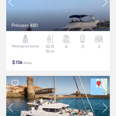
Princess 480
Моторна яхта
52 ft
4
3
2
16 m
$
736
/нощ