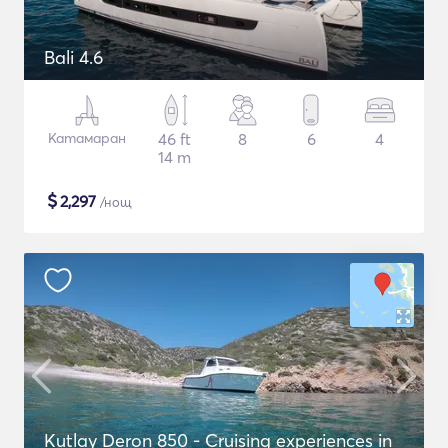
Bali 4.6
Катамаран
46 ft
8
6
4
14 m
$
2,297
/нощ
Kutlay Deron 850 - Cruising experiences in