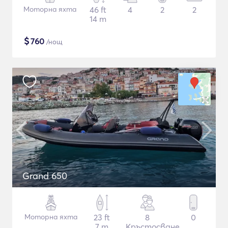
Моторна яхта
46 ft
4
2
2
14 m
$
760
/нощ
Grand 650
Моторна яхта
23 ft
8
0
7 m
Кръстосване