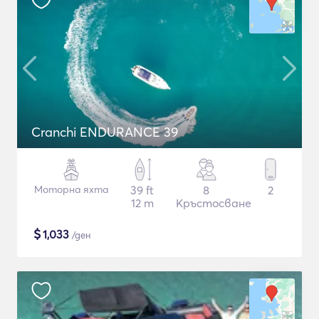
Cranchi ENDURANCE 39
Моторна яхта
39 ft
8
2
12 m
Кръстосване
$
1,033
/ден