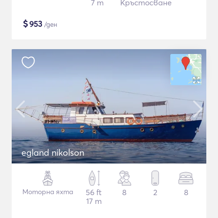
7 m
Кръстосване
$
953
/ден
egland nikolson
Моторна яхта
56 ft
8
2
8
17 m