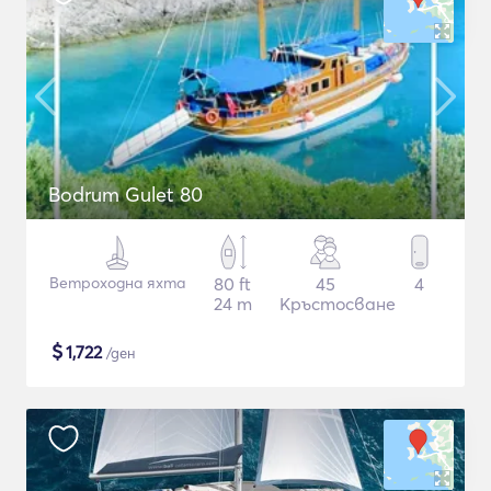
Bodrum Gulet 80
Ветроходна яхта
80 ft
45
4
24 m
Кръстосване
$
1,722
/ден