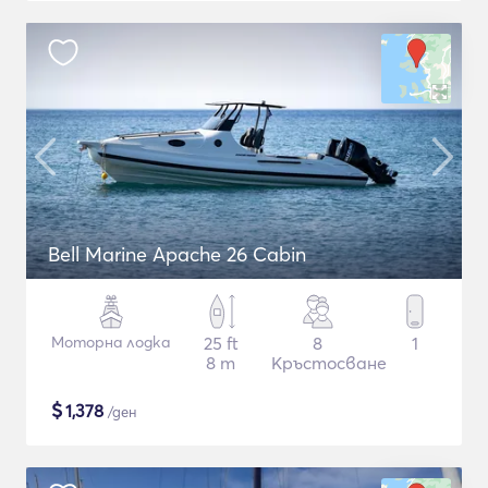
Bell Marine Apache 26 Cabin
Моторна лодка
25 ft
8
1
8 m
Кръстосване
$
1,378
/ден