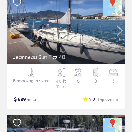
Jeanneau Sun Fizz 40
Ветроходна яхта
40 ft
6
3
3
12 m
$
689
5.0
/нощ
(1
прегледи
)