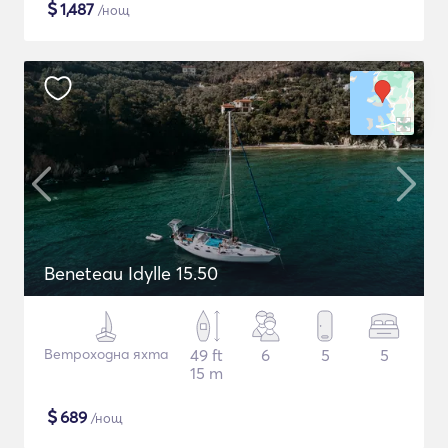
$
1,487
/нощ
Beneteau Idylle 15.50
Ветроходна яхта
49 ft
6
5
5
15 m
$
689
/нощ