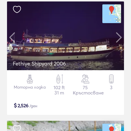
Fethiye Shipyard 2006
Моторна лодка
102 ft
75
3
31 m
Кръстосване
$
2,526
/ден