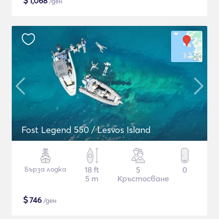
$
1,068
/ден
Fost Legend 550 / Lesvos Island
Бърза лодка
18 ft
5
0
5 m
Кръстосване
$
746
/ден