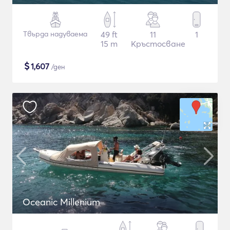
Твърда надуваема
49 ft
11
1
15 m
Кръстосване
$
1,607
/ден
Oceanic Millenium