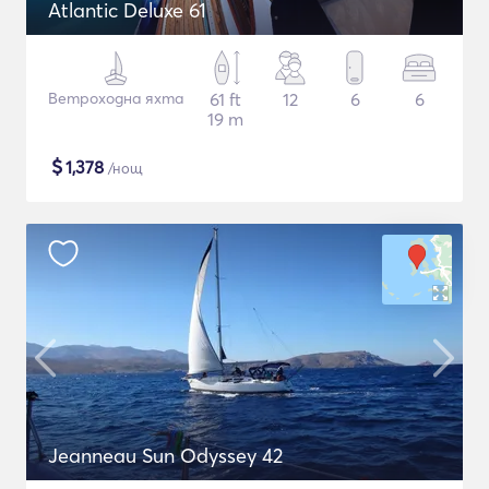
Atlantic Deluxe 61
Ветроходна яхта
61 ft
12
6
6
19 m
$
1,378
/нощ
Jeanneau Sun Odyssey 42