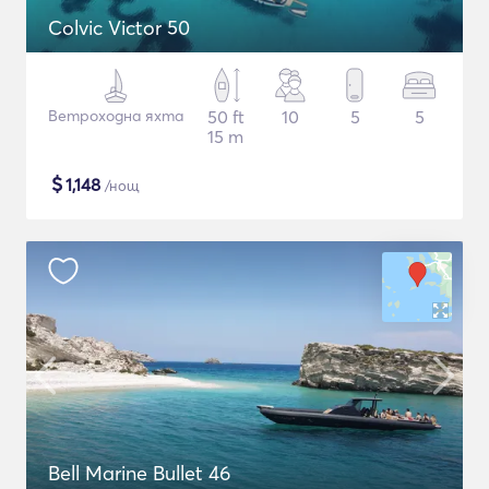
Colvic Victor 50
Ветроходна яхта
50 ft
10
5
5
15 m
$
1,148
/нощ
Bell Marine Bullet 46