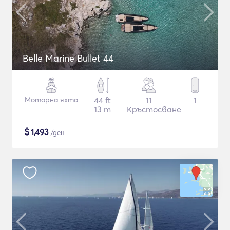
Belle Marine Bullet 44
Моторна яхта
44 ft
11
1
13 m
Кръстосване
$
1,493
/ден