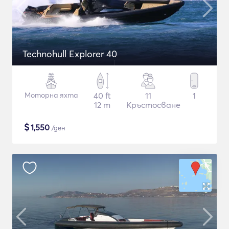
Technohull Explorer 40
Моторна яхта
40 ft
11
1
12 m
Кръстосване
$
1,550
/ден