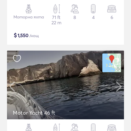
Моторна яхта
71 ft
8
4
6
22 m
$
1,550
/нощ
Motor Yacht 46 ft