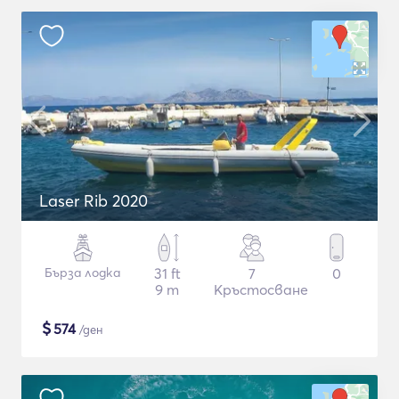
Laser Rib 2020
Бърза лодка
31 ft
7
0
9 m
Кръстосване
$
574
/ден