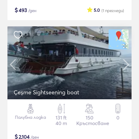
$
493
5.0
/ден
(1
прегледи
)
Çeşme Sightseening boat
Палубна лодка
131 ft
150
0
40 m
Кръстосване
$
2,104
/ден