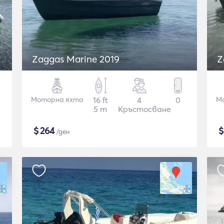
Zaggas Marine 2019
Z
Моторна яхта
16 ft
4
0
М
5 m
Кръстосване
$
264
/ден