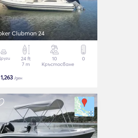
oker Clubman 24
руги
24 ft
10
0
7 m
Кръстосване
$
1,263
/ден