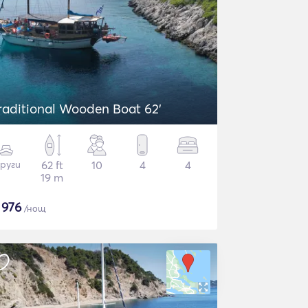
raditional Wooden Boat 62'
руги
62 ft
10
4
4
19 m
$
976
/нощ