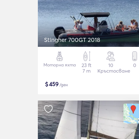
Stingher 700GT 2018
Моторна яхта
23 ft
10
0
7 m
Кръстосване
$
459
/ден