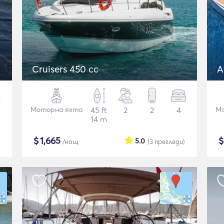
Cruisers 450 cc
A
Моторна яхта
45 ft
2
2
4
Мо
14 m
$
1,665
5.0
/нощ
(3
прегледи
)