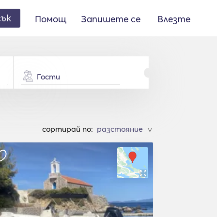
сък
Помощ
Запишете се
Влезте
Гости
cортирай по:
>