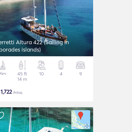
erretti Altura 422 (Sailing in
porades islands)
Кеч
45 ft
10
4
9
14 m
$
1,722
/нощ