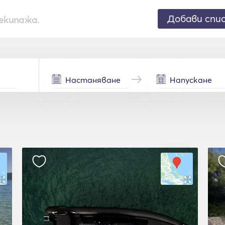
Добави спи
екипажа.