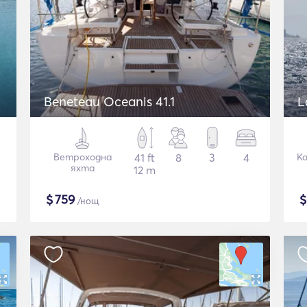
Beneteau Oceanis 41.1
L
Ветроходна
41 ft
8
3
4
К
яхта
12 m
$
759
/нощ