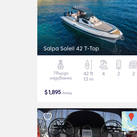
Salpa Soleil 42 T-Top
Твърда
42 ft
4
2
2
надуваема
13 m
$
1,895
/нощ