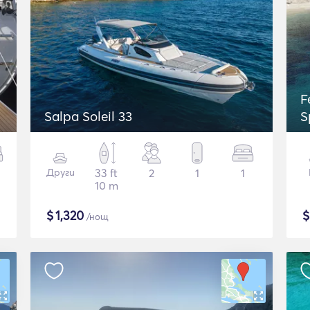
F
Salpa Soleil 33
S
Други
33 ft
2
1
1
10 m
$
1,320
/нощ