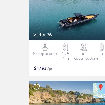
Victor 36
Моторна яхта
36 ft
10
0
11 m
Кръстосване
$
1,493
/ден