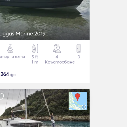
aggas Marine 2019
оторна яхта
5 ft
4
0
1 m
Кръстосване
$
264
/ден