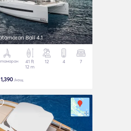
atamaran Bali 4.1
атамаран
41 ft
12
4
7
12 m
$
1,390
/нощ