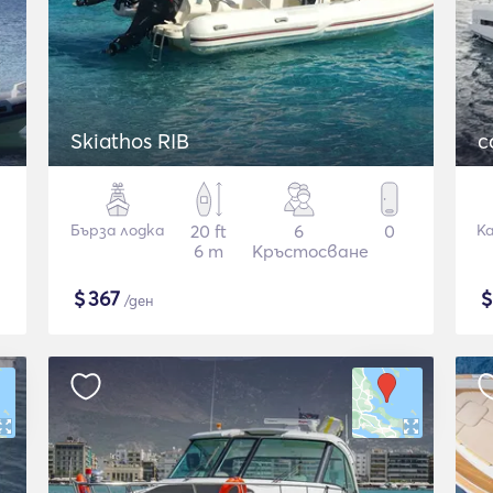
Skiathos RIB
c
Бърза лодка
20 ft
6
0
К
6 m
Кръстосване
$
367
/ден