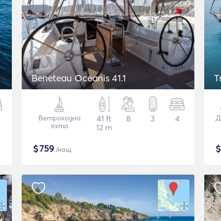
Beneteau Oceanis 41.1
T
Ветроходна
41 ft
8
3
4
Д
яхта
12 m
$
759
/нощ