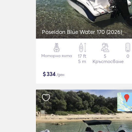
Poseidon Blue Water 170 (2026)
Моторна яхта
17 ft
5
0
5 m
Кръстосване
$
334
/ден