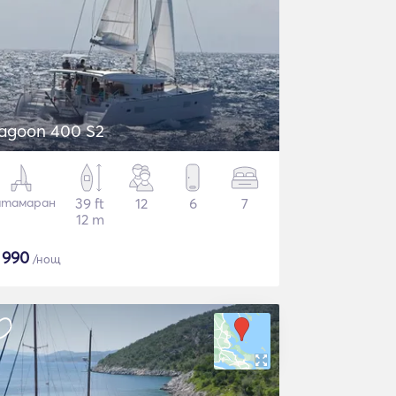
agoon 400 S2
атамаран
39 ft
12
6
7
12 m
$
990
/нощ