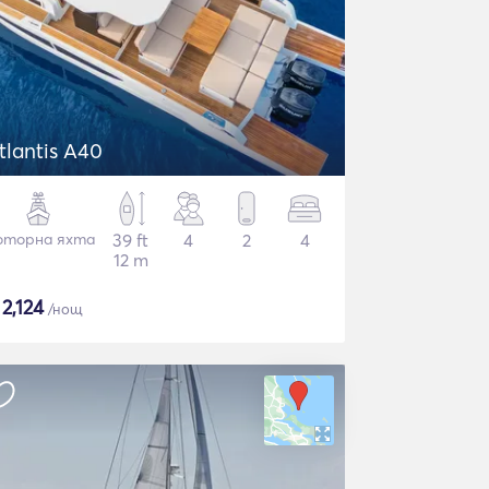
tlantis A40
торна яхта
39 ft
4
2
4
12 m
$
2,124
/нощ