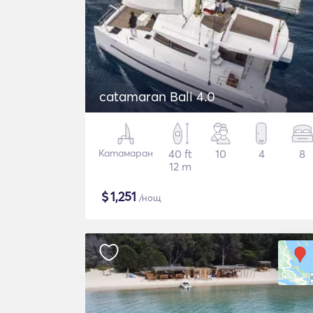
catamaran Bali 4.0
Катамаран
40 ft
10
4
8
12 m
$
1,251
/нощ