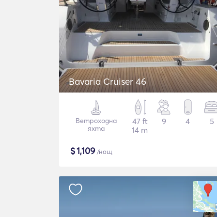
Bavaria Cruiser 46
Ветроходна
47 ft
9
4
5
яхта
14 m
$
1,109
/нощ