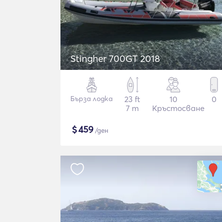
Stingher 700GT 2018
Бърза лодка
23 ft
10
0
7 m
Кръстосване
$
459
/ден