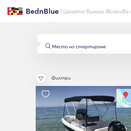
BednBlue
| Цената винаги включва 
Филтри