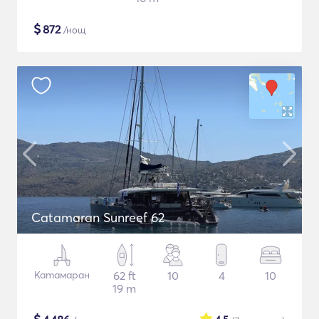
$
872
/нощ
Catamaran Sunreef 62
Катамаран
62 ft
10
4
10
19 m