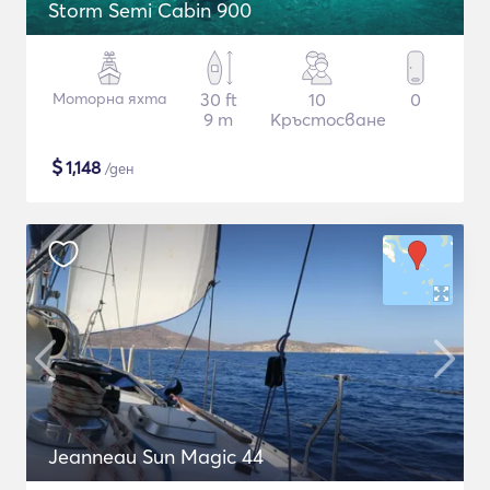
Storm Semi Cabin 900
Моторна яхта
30 ft
10
0
9 m
Кръстосване
$
1,148
/ден
Jeanneau Sun Magic 44