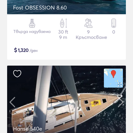
Fost OBSESSION 8.60
Твърда надуваема
30 ft
9
0
9 m
Кръстосване
$
1,320
/ден
Hanse 540e