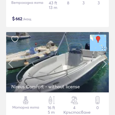
Ветроходна яхта
43 ft
8
3
3
13 m
$
662
/нощ
Nireus Comfort - without license
Моторна яхта
16 ft
4
0
5 m
Кръстосване