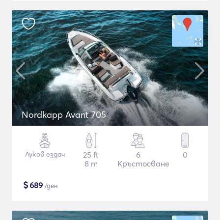
Nordkapp Avant 705
Луков ездач
25 ft
6
0
8 m
Кръстосване
$
689
/ден