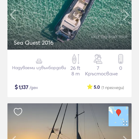
Sea Quest 2016
Надуваеми извънбордови
26 ft
7
0
8 m
Кръстосване
$
1,137
5.0
/ден
(1
прегледи
)