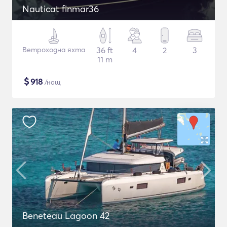
Nauticat finmar36
Ветроходна яхта
36 ft
4
2
3
11 m
$
918
/нощ
Beneteau Lagoon 42