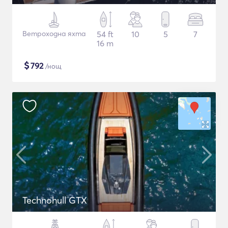
Ветроходна яхта
54 ft
10
5
7
16 m
$
792
/нощ
Technohull GTX