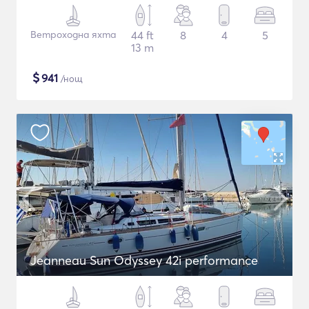
Ветроходна яхта
44 ft
8
4
5
13 m
$
941
/нощ
Jeanneau Sun Odyssey 42i performance