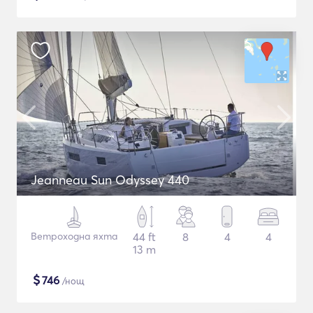
Jeanneau Sun Odyssey 440
Ветроходна яхта
44 ft
8
4
4
13 m
$
746
/нощ