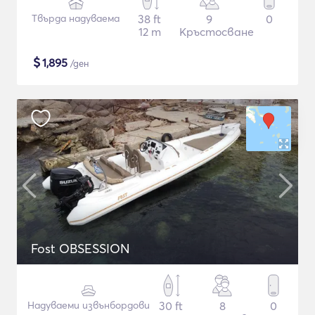
Твърда надуваема
38 ft
9
0
12 m
Кръстосване
$
1,895
/ден
Fost OBSESSION
Надуваеми извънбордови
30 ft
8
0