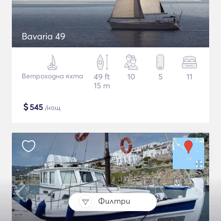
Bavaria 49
Ветроходна яхта
49 ft
10
5
11
15 m
$
545
/нощ
Филтри