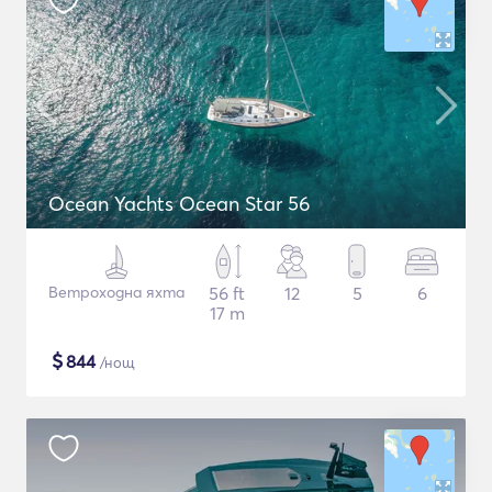
Ocean Yachts Ocean Star 56
Ветроходна яхта
56 ft
12
5
6
17 m
$
844
/нощ