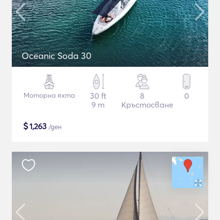
Oceanic Soda 30
Моторна яхта
30 ft
8
0
9 m
Кръстосване
$
1,263
/ден