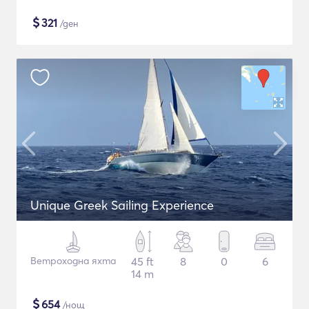
$
321
/ден
Unique Greek Sailing Experience
Ветроходна яхта
45 ft
8
0
6
14 m
$
654
/нощ