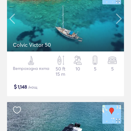
Colvic Victor 50
Ветроходна яхта
50 ft
10
5
5
15 m
$
1,148
/нощ