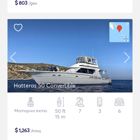
$
803
/ден
Hatteras 50 Convertible
Моторна яхта
50 ft
7
3
6
15 m
$
1,263
/нощ