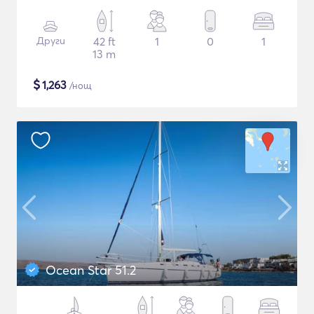
Други
42 ft
1
0
1
13 m
$
1,263
/нощ
Ocean Star 51.2