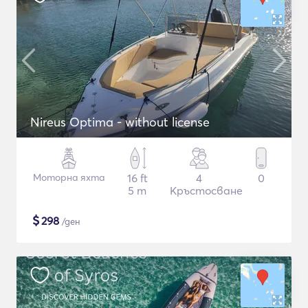
Nireus Optima - without license
Моторна яхта
16 ft
4
0
5 m
Кръстосване
$
298
/ден