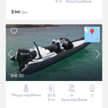
9 m
Кръстосване
$
941
/ден
RIB 30
Твърда надуваема
30 ft
9
0
9 m
Кръстосване