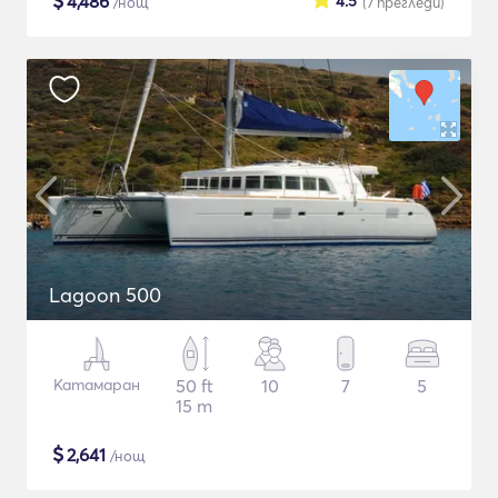
$
4,486
4.5
/нощ
(7
прегледи
)
Lagoon 500
Катамаран
50 ft
10
7
5
15 m
$
2,641
/нощ