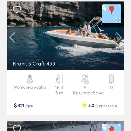
Kranitis Craft 499
Моторна лодка
16 ft
5
0
5 m
Кръстосване
$
321
5.0
/ден
(1
прегледи
)