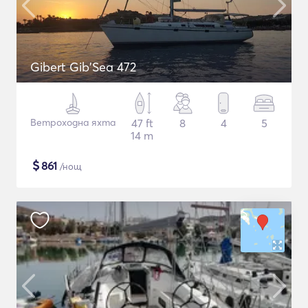
Gibert Gib'Sea 472
Ветроходна яхта
47 ft
8
4
5
14 m
$
861
/нощ