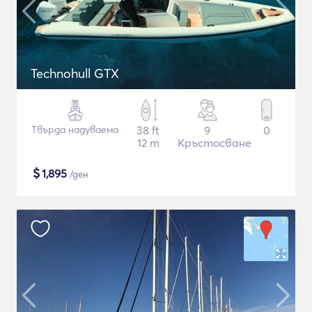
Technohull GTX
Твърда надуваема
38 ft
9
0
12 m
Кръстосване
$
1,895
/ден