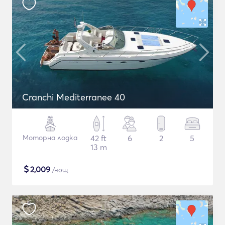
Cranchi Mediterranee 40
Моторна лодка
42 ft
6
2
5
13 m
$
2,009
/нощ