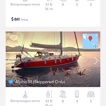
Ветроходна яхта
51 ft
9
5
5
16 m
$
861
/нощ
Alpha 51 (Skippered Only)
Ветроходна яхта
51 ft
8
4
5
16 m