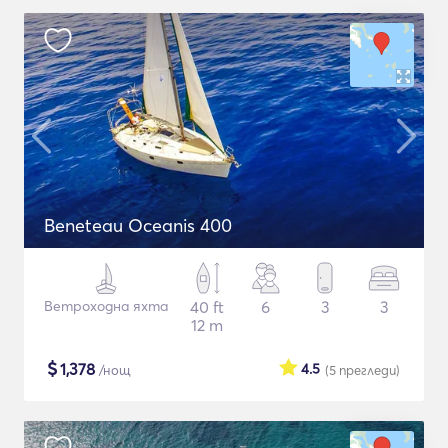
Beneteau Oceanis 400
Ветроходна яхта
40 ft
6
3
3
12 m
$
1,378
4.5
/нощ
(5
прегледи
)