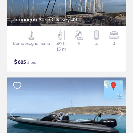
Jeanneau Sun Odyssey 49
Ветроходна яхта
49 ft
6
4
4
15 m
$
685
/нощ