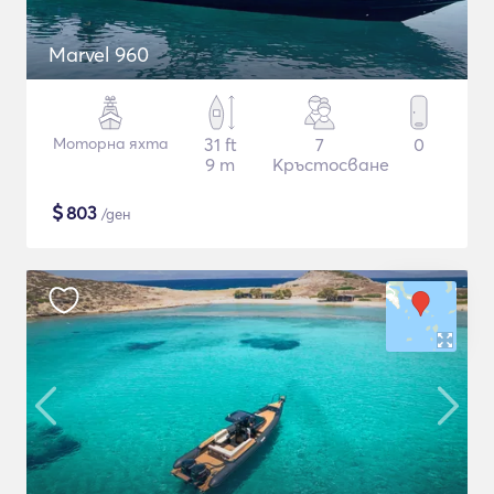
Marvel 960
Моторна яхта
31 ft
7
0
9 m
Кръстосване
$
803
/ден