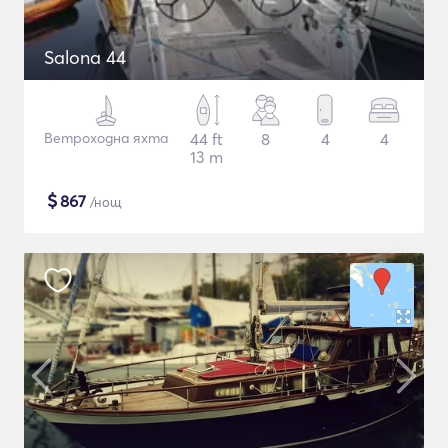
Salona 44
Ветроходна яхта
44 ft
8
4
4
13 m
$
867
/нощ