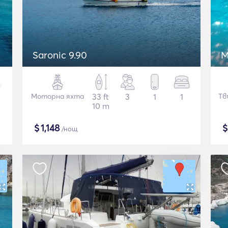
Saronic 9.90
M
Моторна яхта
33 ft
3
1
1
Тв
10 m
$
1,148
/нощ