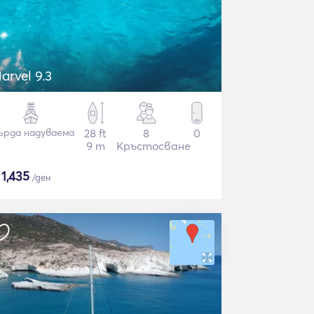
arvel 9.3
ърда надуваема
28 ft
8
0
9 m
Кръстосване
$
1,435
/ден