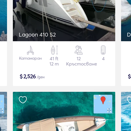
Lagoon 410 S2
D
Катамаран
41 ft
12
4
12 m
Кръстосване
$
2,526
/ден