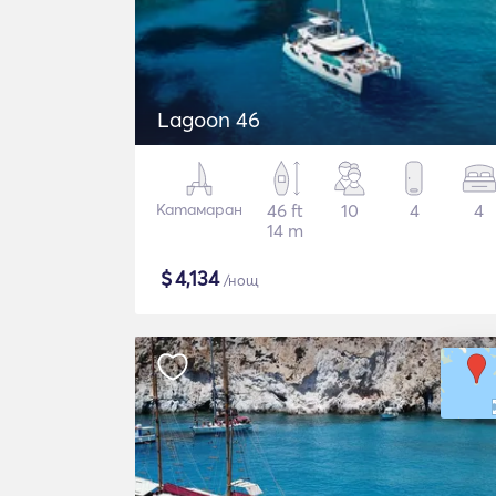
Lagoon 46
Катамаран
46 ft
10
4
4
14 m
$
4,134
/нощ