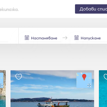
Добави спи
екипажа.