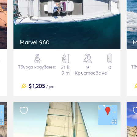
Μarvel 960
M
Твърда надуваема
31 ft
9
0
Тв
9 m
Кръстосване
$
1,205
/ден