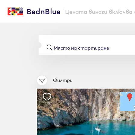
BednBlue
| Цената винаги включва 
Филтри