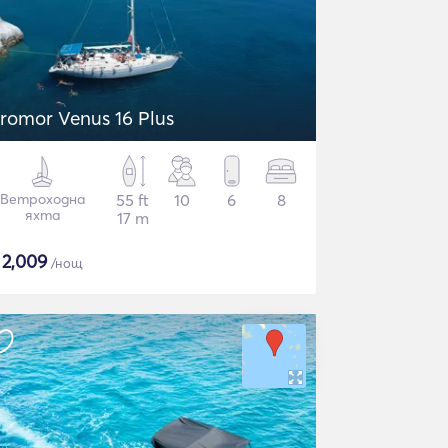
romor Venus 16 Plus
Ветроходна
55 ft
10
6
8
яхта
17 m
$
2,009
/нощ