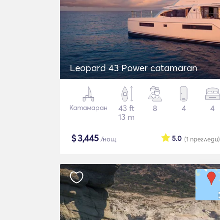
Leopard 43 Power catamaran
Катамаран
43 ft
8
4
4
13 m
$
3,445
5.0
/нощ
(1
прегледи
)