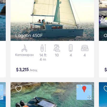
Lagoon 450F
O
Катамаран
14 ft
10
4
4
4 m
$
3,215
/нощ