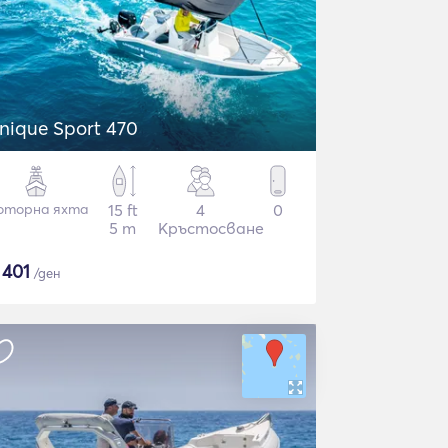
nique Sport 470
оторна яхта
15 ft
4
0
5 m
Кръстосване
$
401
/ден