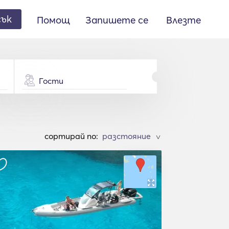
сък
Помощ
Запишете се
Влезте
Гости
cортирай по:
>