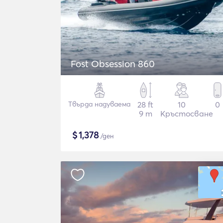
Fost Obsession 860
Твърда надуваема
28 ft
10
0
9 m
Кръстосване
$
1,378
/ден