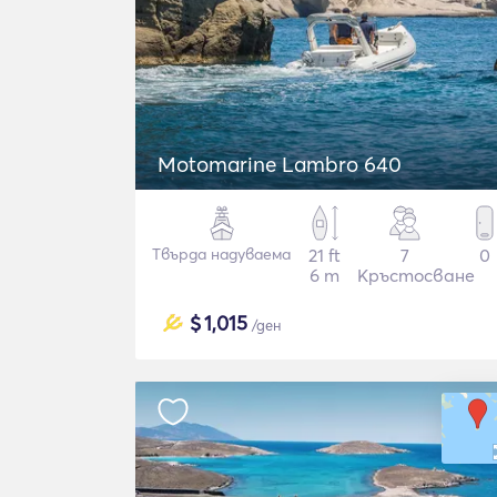
Motomarine Lambro 640
Твърда надуваема
21 ft
7
0
6 m
Кръстосване
$
1,015
/ден