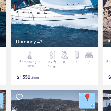
Harmony 47
B
Ветроходна
47 ft
10
4
7
Ве
яхта
14 m
$
1,550
/нощ