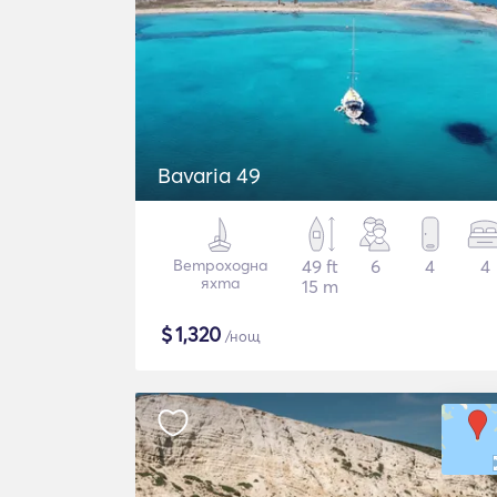
Bavaria 49
Ветроходна
49 ft
6
4
4
яхта
15 m
$
1,320
/нощ