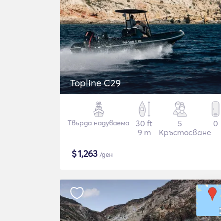
Topline C29
Твърда надуваема
30 ft
5
0
9 m
Кръстосване
$
1,263
/ден