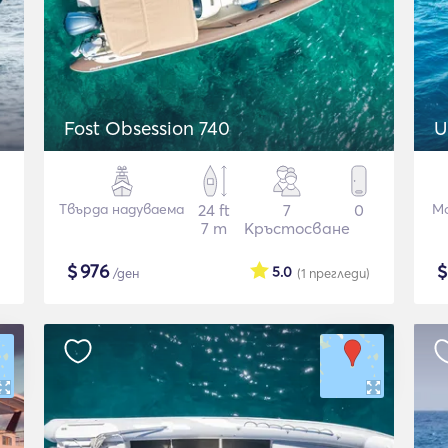
Fost Obsession 740
U
Твърда надуваема
24 ft
7
0
М
7 m
Кръстосване
$
976
5.0
/ден
(1
прегледи
)