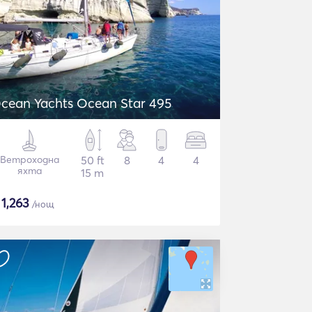
cean Yachts Ocean Star 495
Ветроходна
50 ft
8
4
4
яхта
15 m
$
1,263
/нощ