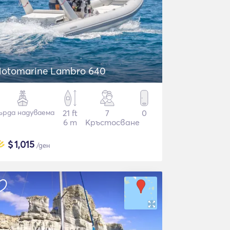
otomarine Lambro 640
ърда надуваема
21 ft
7
0
6 m
Кръстосване
$
1,015
/ден