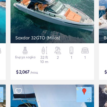
Saxdor 32GTO (Milos)
B
Бърза лодка
32 ft
2
1
1
10 m
$
2,067
/нощ