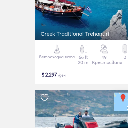
Greek Traditional Trehantiri
Ветроходна яхта
66 ft
49
0
20 m
Кръстосване
$
2,297
/ден