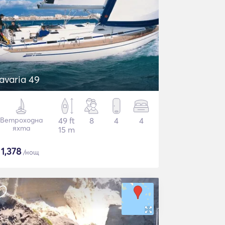
avaria 49
Ветроходна
49 ft
8
4
4
яхта
15 m
$
1,378
/нощ