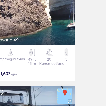
avaria 49
троходна яхта
49 ft
20
5
15 m
Кръстосване
$
1,607
/ден