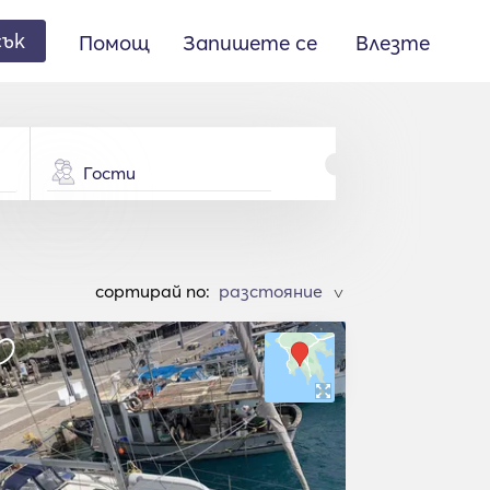
сък
Помощ
Запишете се
Влезте
Гости
cортирай по:
>