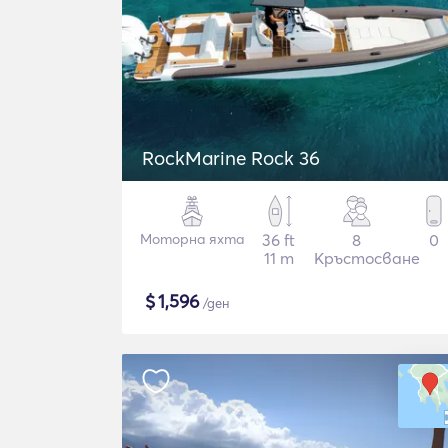
RockMarine Rock 36
Моторна яхта
36 ft
8
0
11 m
Кръстосване
$
1,596
/ден