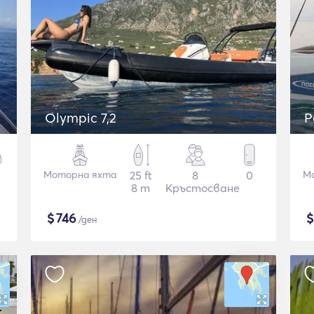
Olympic 7,2
P
Моторна яхта
25 ft
8
0
М
8 m
Кръстосване
$
746
/ден