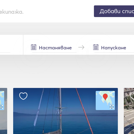
Добави спи
екипажа.