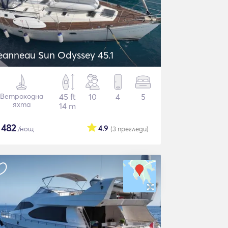
eanneau Sun Odyssey 45.1
Ветроходна
45 ft
10
4
5
яхта
14 m
$
482
4.9
/нощ
(3
прегледи
)