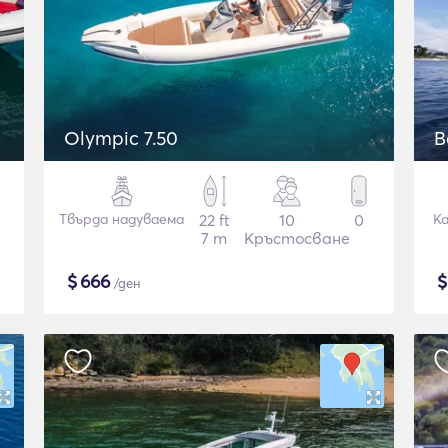
Olympic 7.50
B
Твърда надуваема
22 ft
10
0
К
7 m
Кръстосване
$
666
/ден