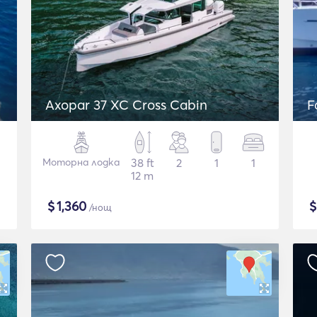
Axopar 37 XC Cross Cabin
F
Моторна лодка
38 ft
2
1
1
12 m
$
1,360
/нощ