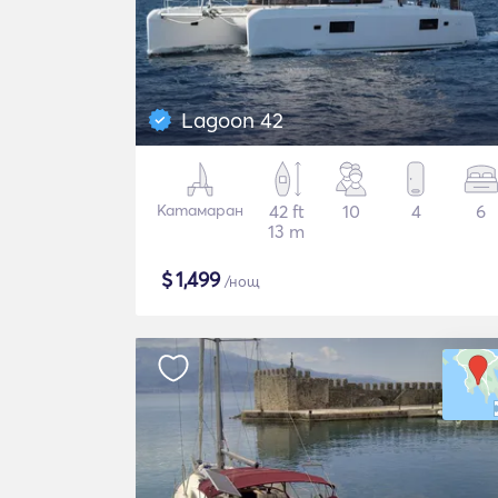
Lagoon 42
Катамаран
42 ft
10
4
6
13 m
$
1,499
/нощ