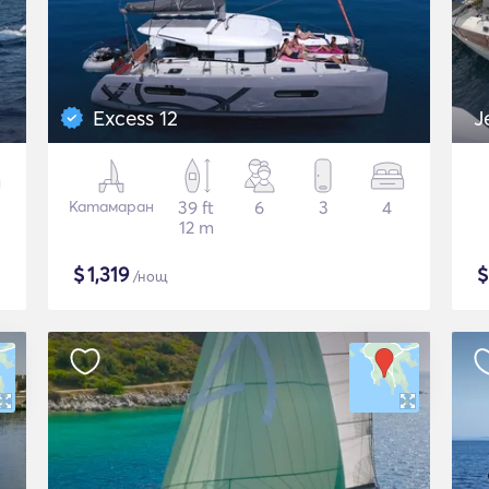
Excess 12
J
Катамаран
39 ft
6
3
4
12 m
$
1,319
/нощ