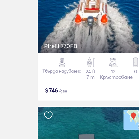
Pirelli 770FB
Твърда надуваема
24 ft
12
0
7 m
Кръстосване
$
746
/ден