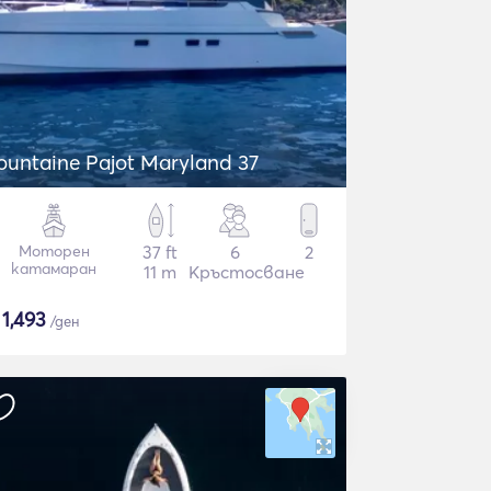
ountaine Pajot Maryland 37
Моторен
37 ft
6
2
катамаран
11 m
Кръстосване
$
1,493
/ден