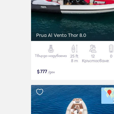
Prua Al Vento Thor 8.0
Твърда надуваема
25 ft
12
0
8 m
Кръстосване
$
777
/ден