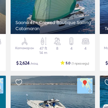
Saona 47 - Crewed Boutique Sailing
Catamaran
T
Катамаран
47 ft
8
4
4
Мо
14 m
$
2,624
5.0
/нощ
(1
прегледи
)