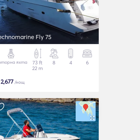
echnomarine Fly 75
торна яхта
73 ft
8
4
6
22 m
$
2,677
/нощ