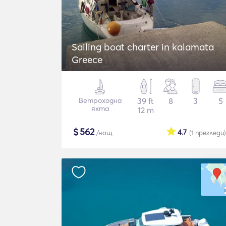
Sailing boat charter in kalamata
Greece
Ветроходна
39 ft
8
3
5
яхта
12 m
$
562
4.7
/нощ
(1
прегледи
)