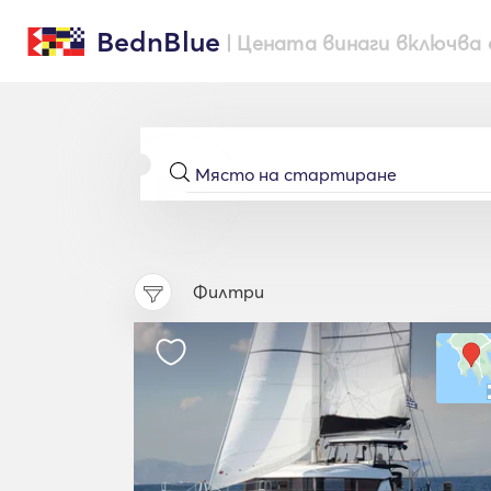
BednBlue
| Цената винаги включва 
Филтри