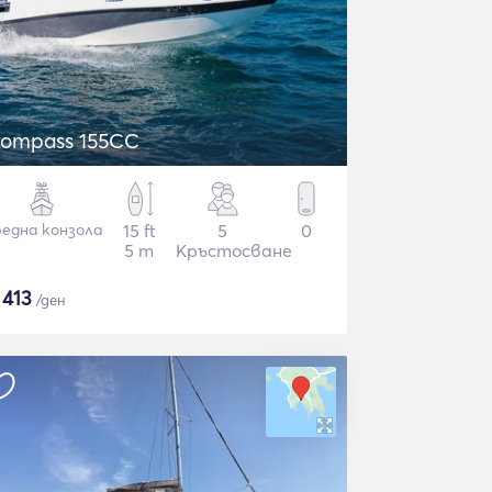
ompass 155CC
една конзола
15 ft
5
0
5 m
Кръстосване
$
413
/ден