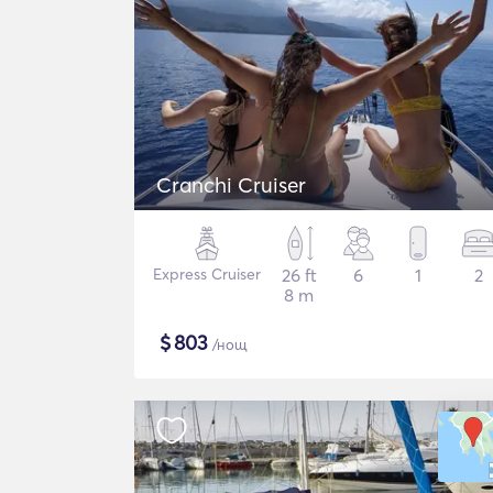
Cranchi Cruiser
Express Cruiser
26 ft
6
1
2
8 m
$
803
/нощ