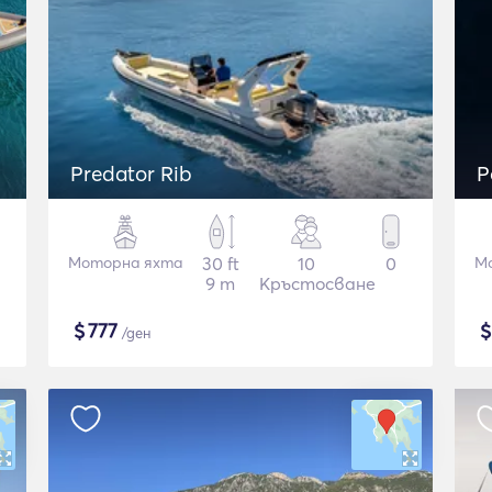
Predator Rib
P
Моторна яхта
30 ft
10
0
М
9 m
Кръстосване
$
777
/ден