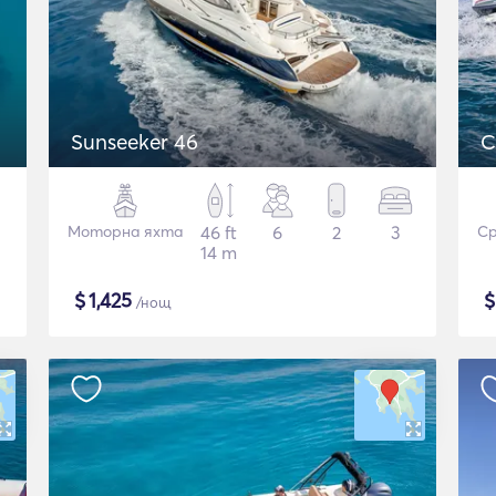
Sunseeker 46
C
Моторна яхта
46 ft
6
2
3
Ср
14 m
$
1,425
/нощ