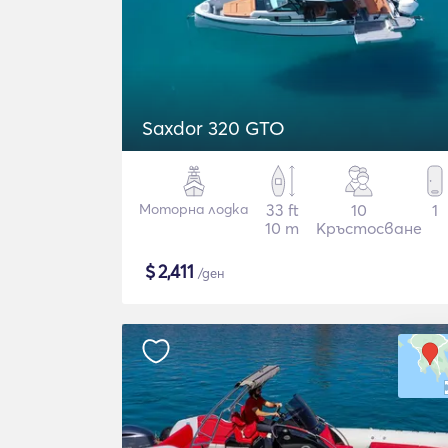
Saxdor 320 GTO
Моторна лодка
33 ft
10
1
10 m
Кръстосване
$
2,411
/ден