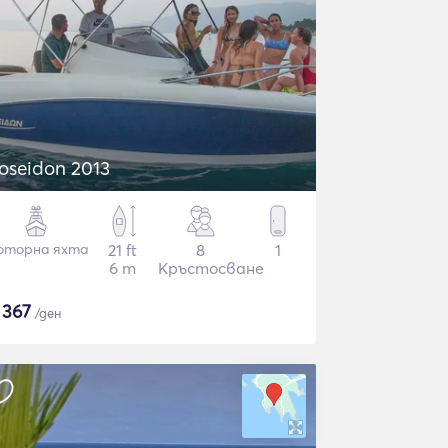
oseidon 2013
оторна яхта
21 ft
8
1
6 m
Кръстосване
$
367
/ден