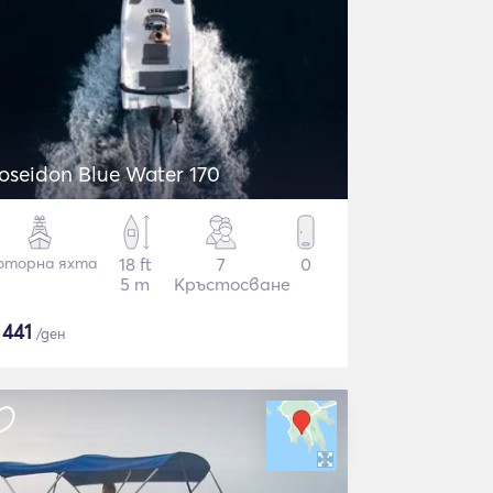
oseidon Blue Water 170
оторна яхта
18 ft
7
0
5 m
Кръстосване
$
441
/ден