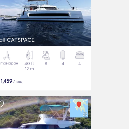
ali CATSPACE
атамаран
40 ft
8
4
4
12 m
$
1,459
/нощ