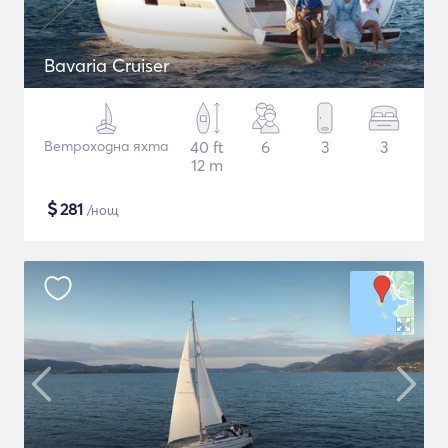
Bavaria Cruiser
Ветроходна яхта
40 ft
6
3
3
12 m
$
281
/нощ