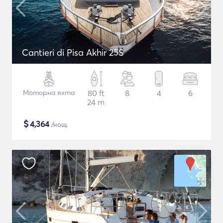
Cantieri di Pisa Akhir 25S
Моторна яхта
80 ft
8
4
6
24 m
$
4,364
/нощ