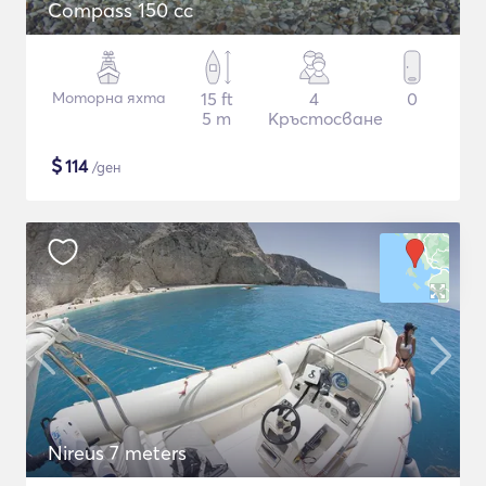
Compass 150 cc
Моторна яхта
15 ft
4
0
5 m
Кръстосване
$
114
/ден
Nireus 7 meters