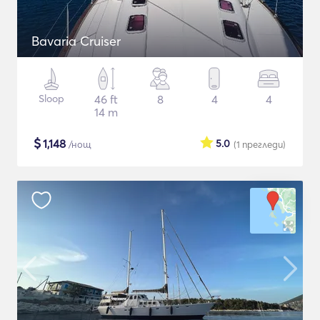
Bavaria Cruiser
Sloop
46 ft
8
4
4
14 m
$
1,148
5.0
/нощ
(1
прегледи
)