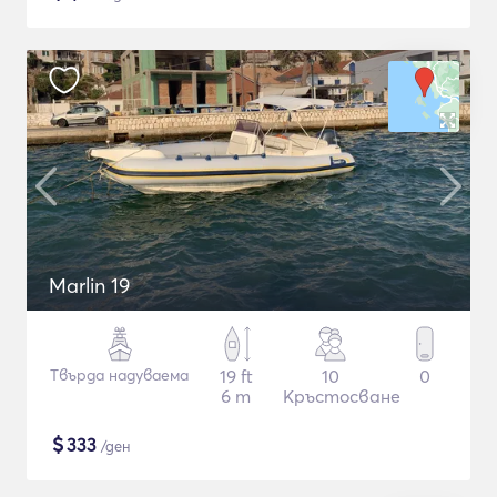
Marlin 19
Твърда надуваема
19 ft
10
0
6 m
Кръстосване
$
333
/ден