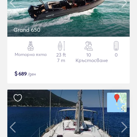
Grand 650
Моторна яхта
23 ft
10
0
7 m
Кръстосване
$
689
/ден