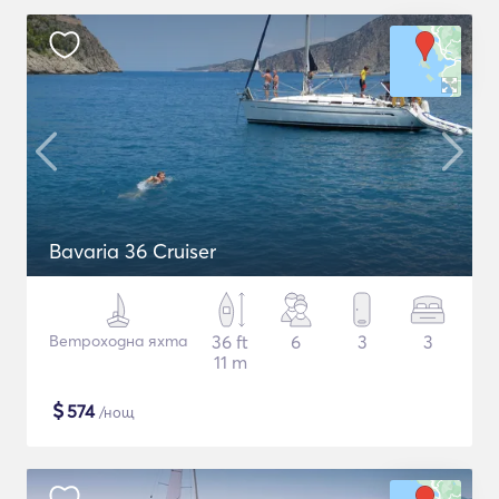
Bavaria 36 Cruiser
Ветроходна яхта
36 ft
6
3
3
11 m
$
574
/нощ