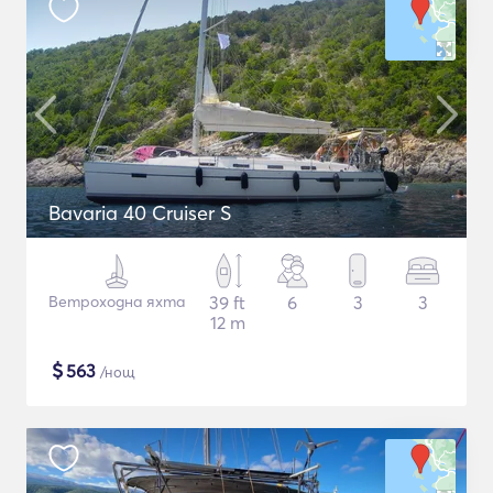
Bavaria 40 Cruiser S
Ветроходна яхта
39 ft
6
3
3
12 m
$
563
/нощ