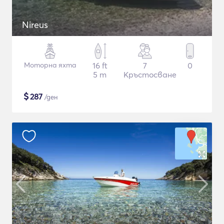
Nireus
Моторна яхта
16 ft
7
0
5 m
Кръстосване
$
287
/ден