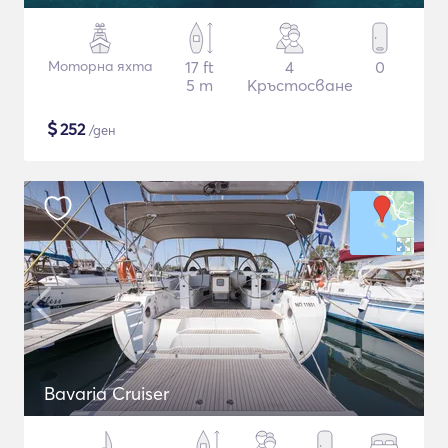
Моторна яхта
17 ft
4
0
5 m
Кръстосване
$
252
/ден
Bavaria Cruiser