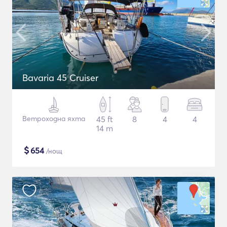
Bavaria 45 Cruiser
Ветроходна яхта
45 ft
8
4
4
14 m
$
654
/нощ