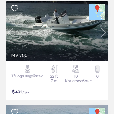
MV 700
Твърда надуваема
22 ft
10
0
7 m
Кръстосване
$
401
/ден