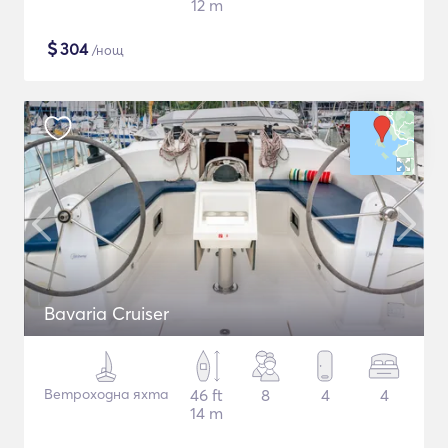
12 m
$
304
/нощ
Bavaria Cruiser
Ветроходна яхта
46 ft
8
4
4
14 m