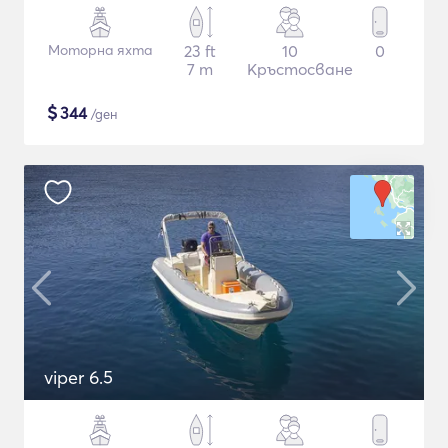
Моторна яхта
23 ft
10
0
7 m
Кръстосване
$
344
/ден
viper 6.5