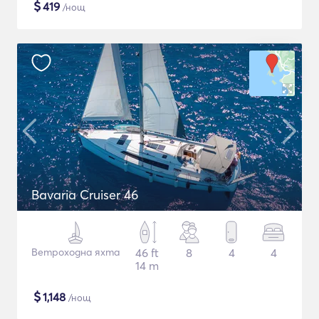
$
419
/нощ
Bavaria Cruiser 46
Ветроходна яхта
46 ft
8
4
4
14 m
$
1,148
/нощ