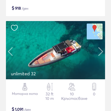
$
918
/ден
unlimited 32
Моторна яхта
32 ft
10
0
10 m
Кръстосване
$
1,091
/ден