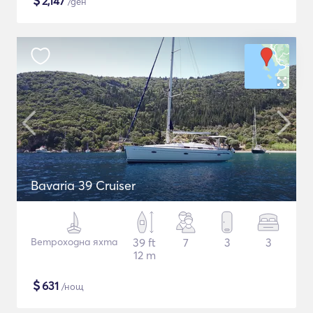
$
2,147
/ден
Bavaria 39 Cruiser
Ветроходна яхта
39 ft
7
3
3
12 m
$
631
/нощ