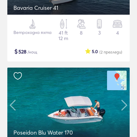
Bavaria Cruiser 41
Ветроходна яхта
41 ft
8
3
4
12 m
$
528
5.0
/нощ
(2
прегледи
)
Poseidon Blu Water 170