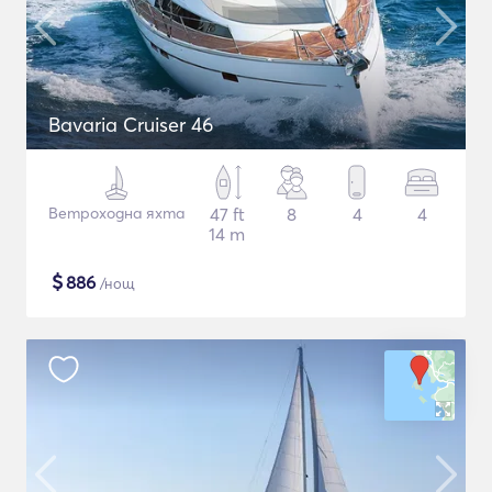
Bavaria Cruiser 46
Ветроходна яхта
47 ft
8
4
4
14 m
$
886
/нощ