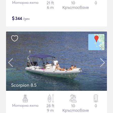
Моторна яхта
21 ft
10
0
6 m
Кръстосване
$
344
/ден
Scorpion 8.5
Моторна яхта
28 ft
10
0
9 m
Кръстосване