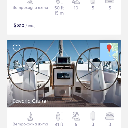
Ветроходна яхта
50 ft
10
5
5
15 m
$
810
/нощ
Bavaria Cruiser
Ветроходна яхта
41 ft
6
3
3