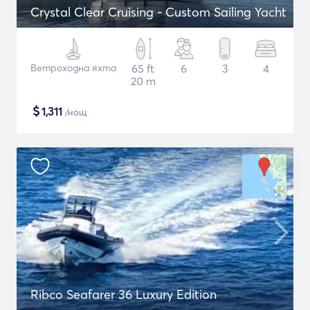
Crystal Clear Cruising - Custom Sailing Yacht
Ветроходна яхта
65 ft
6
3
4
20 m
$
1,311
/нощ
Ribco Seafarer 36 Luxury Edition