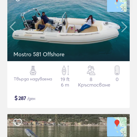
Mostro 581 Offshore
Твърда надуваема
19 ft
8
0
6 m
Кръстосване
$
287
/ден