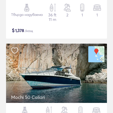
Твърда надуваема
36 ft
2
1
1
11 m
$
1,378
/нощ
Mochi 50 Caliari