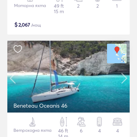
Моторна яхта
49 ft
2
2
1
15 m
$
2,067
/нощ
Beneteau Oceanis 46
Ветроходна яхта
46 ft
6
4
4
14 m