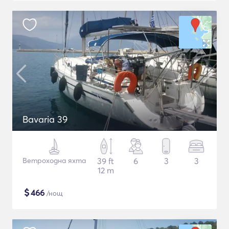
Bavaria 39
Ветроходна яхта
39 ft
6
3
3
12 m
$
466
/нощ