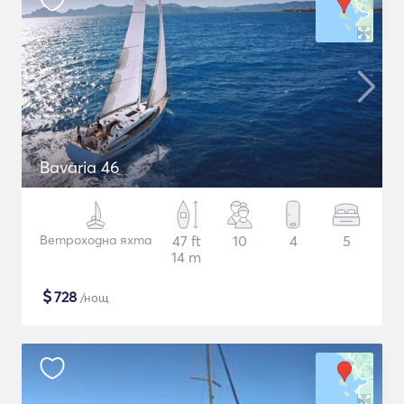
Bavaria 46
Ветроходна яхта
47 ft
10
4
5
14 m
$
728
/нощ