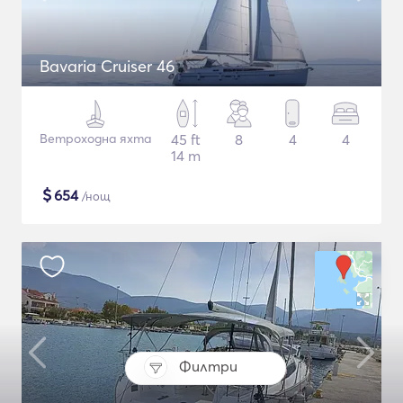
Bavaria Cruiser 46
Ветроходна яхта
45 ft
8
4
4
14 m
$
654
/нощ
Филтри