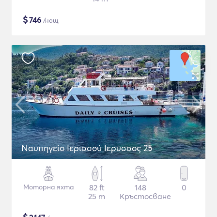
$
746
/нощ
Ναυπηγείο Ιερισσού Ιερυσσος 25
Моторна яхта
82 ft
148
0
25 m
Кръстосване