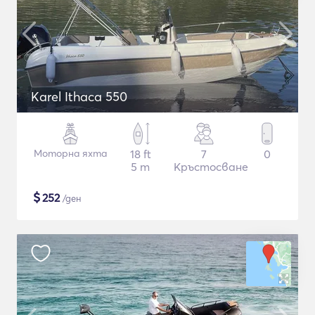
Karel Ithaca 550
Моторна яхта
18 ft
7
0
5 m
Кръстосване
$
252
/ден