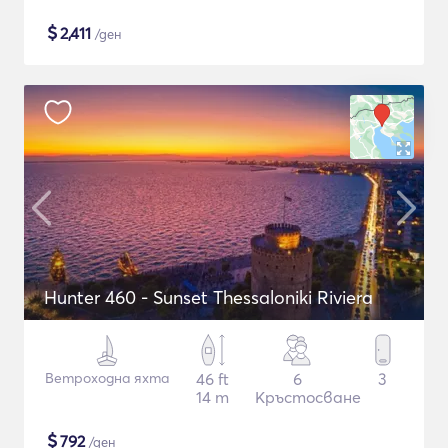
$
2,411
/ден
Hunter 460 - Sunset Thessaloniki Riviera
Ветроходна яхта
46 ft
6
3
14 m
Кръстосване
$
792
/ден