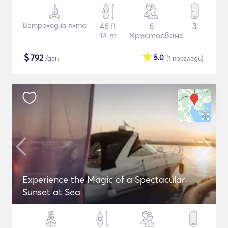
Ветроходна яхта
46 ft
6
3
14 m
Кръстосване
$
792
5.0
/ден
(1
прегледи
)
Experience the Magic of a Spectacular
Sunset at Sea