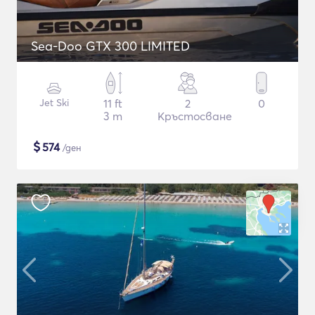
Sea-Doo GTX 300 LIMITED
Jet Ski
11 ft
2
0
3 m
Кръстосване
$
574
/ден