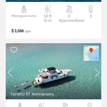
Моторна яхта
53 ft
8
3
16 m
Кръстосване
$
3,388
/ден
Ferretti 57 Anniversary