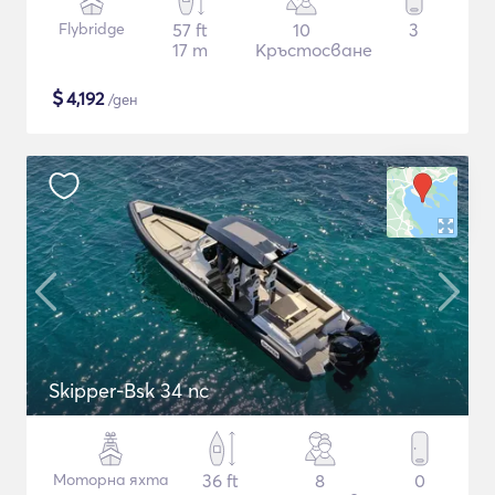
Flybridge
57 ft
10
3
17 m
Кръстосване
$
4,192
/ден
Skipper-Bsk 34 nc
Моторна яхта
36 ft
8
0