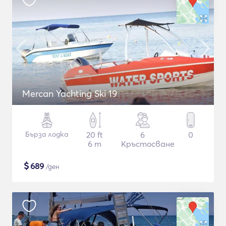
Mercan Yachting Ski 19
Бърза лодка
20 ft
6
0
6 m
Кръстосване
$
689
/ден