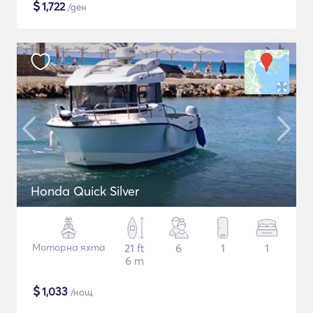
$
1,722
/ден
Honda Quick Silver
Моторна яхта
21 ft
6
1
1
6 m
$
1,033
/нощ