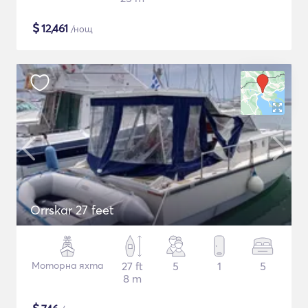
$
12,461
/нощ
Orrskar 27 feet
Моторна яхта
27 ft
5
1
5
8 m