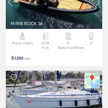
M/RIB ROCK 36
Бърза лодка
37 ft
9
0
11 m
Кръстосване
$
1,550
/ден