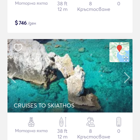
Моторна яхта
38 ft
8
0
12 m
Кръстосване
$
746
/ден
CRUISES TO SKIATHOS
Моторна яхта
38 ft
8
0
12 m
Кръстосване