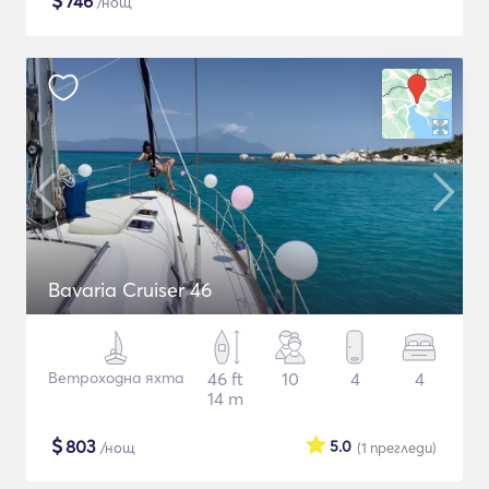
$
746
/нощ
Bavaria Cruiser 46
Ветроходна яхта
46 ft
10
4
4
14 m
$
803
5.0
/нощ
(1
прегледи
)