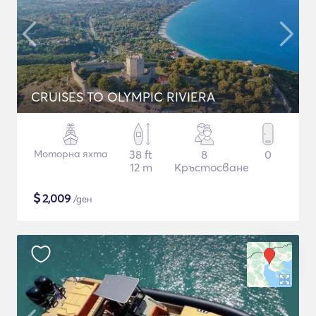
CRUISES TO OLYMPIC RIVIERA
Моторна яхта
38 ft
8
0
12 m
Кръстосване
$
2,009
/ден