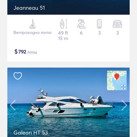
Jeanneau 51
Ветроходна яхта
49 ft
6
3
3
15 m
$
792
/нощ
Galeon HT 53