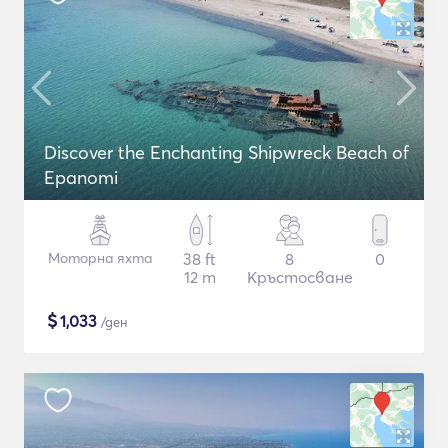
Discover the Enchanting Shipwreck Beach of
Epanomi
Моторна яхта
38 ft
8
0
12 m
Кръстосване
$
1,033
/ден