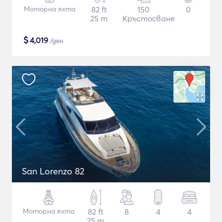
Моторна яхта
82 ft
150
0
25 m
Кръстосване
$
4,019
/ден
San Lorenzo 82
Моторна яхта
82 ft
8
4
4
25 m