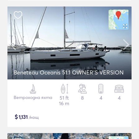
Beneteau Oceanis 51.1 OWNER'S VERSION
Ветроходна яхта
51 ft
8
4
4
16 m
$
1,131
/нощ