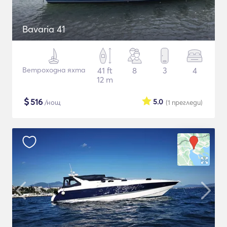
Bavaria 41
Ветроходна яхта
41 ft
8
3
4
12 m
$
516
5.0
/нощ
(1
прегледи
)