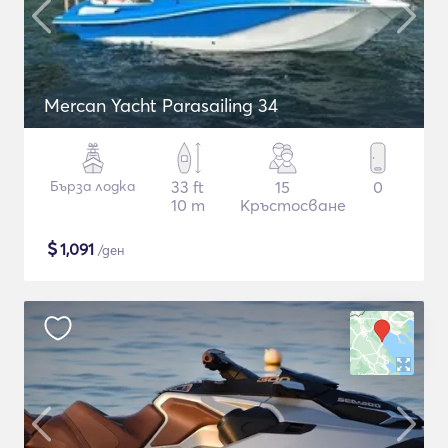
Mercan Yacht Parasailing 34
Бърза лодка
33 ft
15
0
10 m
Кръстосване
$
1,091
/ден