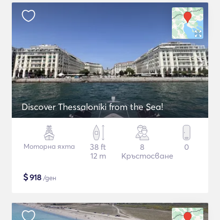
Discover Thessaloniki from the Sea!
Моторна яхта
38 ft
8
0
12 m
Кръстосване
$
918
/ден