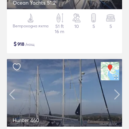
Ocean Yachts 51.2
Ветроходна яхта
51 ft
10
5
5
16 m
$
918
/нощ
Hunter 460