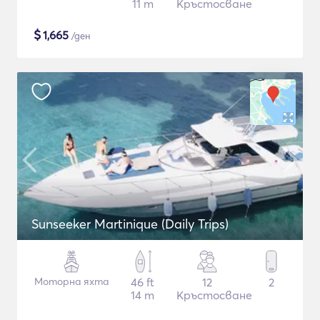
11 m
Кръстосване
$
1,665
/ден
Sunseeker Martinique (Daily Trips)
Моторна яхта
46 ft
12
2
14 m
Кръстосване