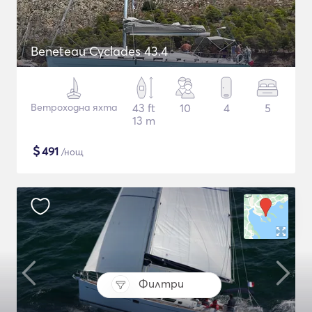
Beneteau Cyclades 43.4
Ветроходна яхта
43 ft
10
4
5
13 m
$
491
/нощ
Филтри