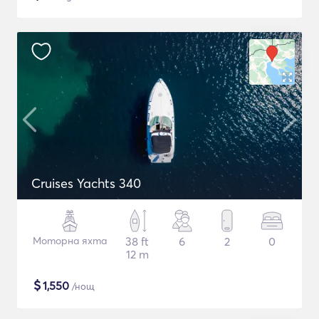
Cruises Yachts 340
Моторна яхта
38 ft
6
2
0
12 m
$
1,550
/нощ