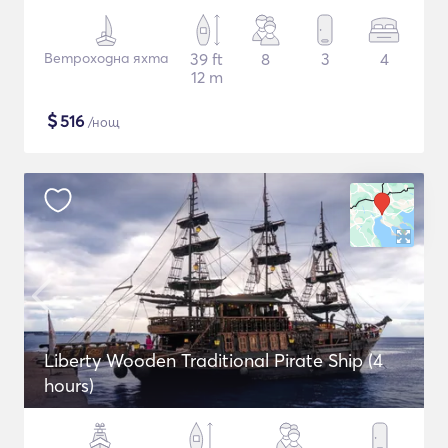
Ветроходна яхта
39 ft
8
3
4
12 m
$
516
/нощ
Liberty Wooden Traditional Pirate Ship (4
hours)