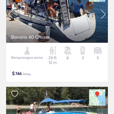
Bavaria 40 Cruiser
Ветроходна яхта
39 ft
8
3
5
12 m
$
746
/нощ