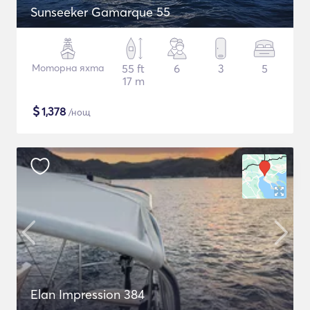
Sunseeker Gamarque 55
Моторна яхта
55 ft
6
3
5
17 m
$
1,378
/нощ
Elan Impression 384