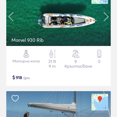
Marvel 930 Rib
Моторна яхта
31 ft
9
0
9 m
Кръстосване
$
918
/ден