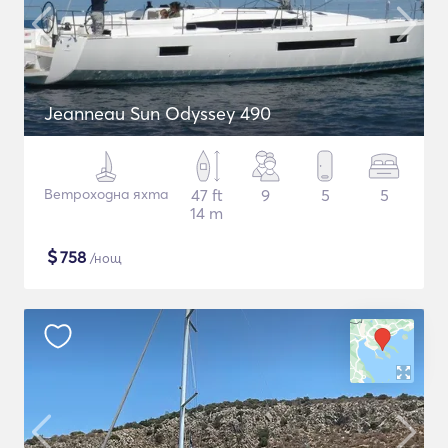
Jeanneau Sun Odyssey 490
Ветроходна яхта
47 ft
9
5
5
14 m
$
758
/нощ