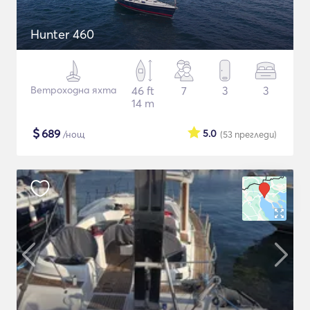
Hunter 460
Ветроходна яхта
46 ft
7
3
3
14 m
$
689
5.0
/нощ
(53
прегледи
)