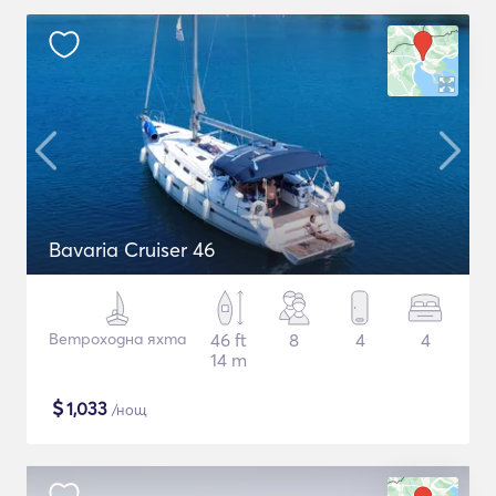
Bavaria Cruiser 46
Ветроходна яхта
46 ft
8
4
4
14 m
$
1,033
/нощ