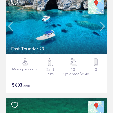
Fost Thunder 23
Моторна яхта
23 ft
10
0
7 m
Кръстосване
$
803
/ден