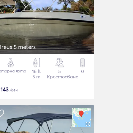
ireus 5 meters
оторна яхта
16 ft
5
0
5 m
Кръстосване
$
143
/ден