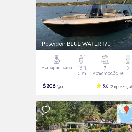
Poseidon BLUE WATER 170
Моторна яхта
16 ft
7
0
5 m
Кръстосване
$
206
5.0
/ден
(2
прегледи
)