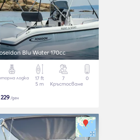
oseidon Blu Water 170cc
торна лодка
17 ft
7
0
5 m
Кръстосване
$
229
/ден