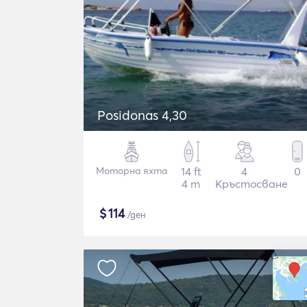
Posidonas 4,30
Моторна яхта
14 ft
4
0
4 m
Кръстосване
$
114
/ден