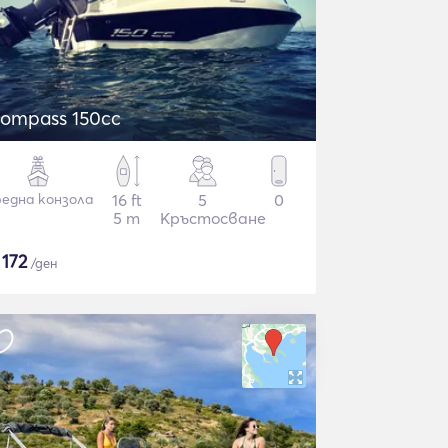
ompass 150cc
една конзола
16 ft
5
0
5 m
Кръстосване
$
172
/ден