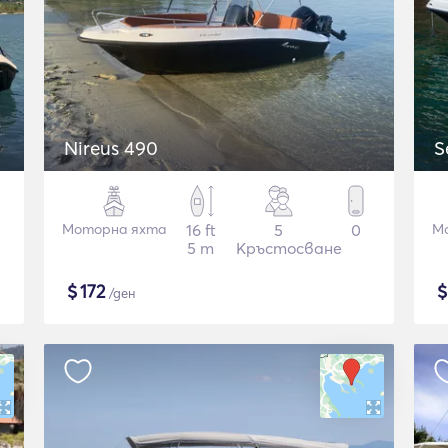
Nireus 490
S
Моторна яхта
16 ft
5
0
М
5 m
Кръстосване
$
172
/ден