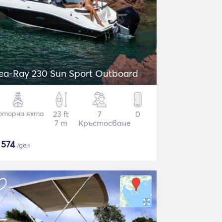
ea-Ray 230 Sun Sport Outboard
оторна яхта
23 ft
7
0
7 m
Кръстосване
$
574
/ден