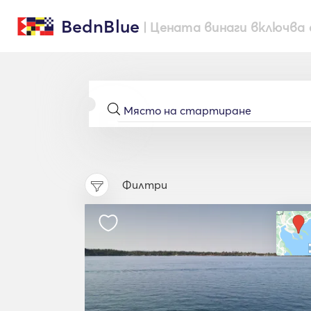
BednBlue
| Цената винаги включва 
Филтри