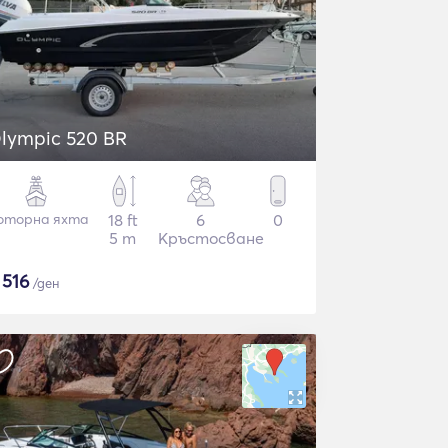
lympic 520 BR
оторна яхта
18 ft
6
0
5 m
Кръстосване
$
516
/ден