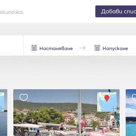
Добави спи
екипажа.