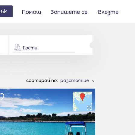
сък
Помощ
Запишете се
Влезте
Гости
cортирай по:
>