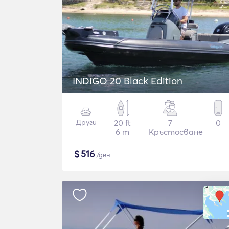
INDIGO 20 Black Edition
Други
20 ft
7
0
6 m
Кръстосване
$
516
/ден