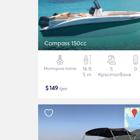
Compass 150cc
Моторна яхта
16 ft
5
0
5 m
Кръстосване
$
149
/ден