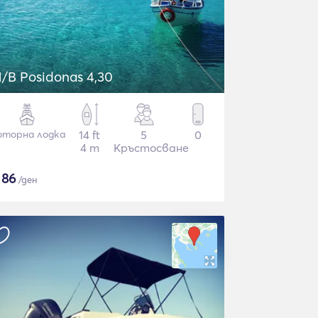
/B Posidonas 4,30
торна лодка
14 ft
5
0
4 m
Кръстосване
$
86
/ден