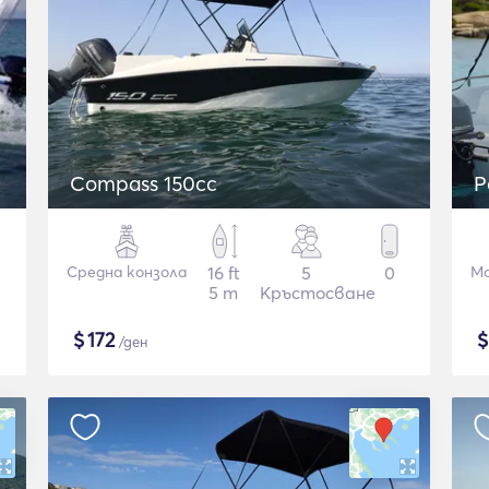
Compass 150cc
P
Средна конзола
16 ft
5
0
Мо
5 m
Кръстосване
$
172
/ден