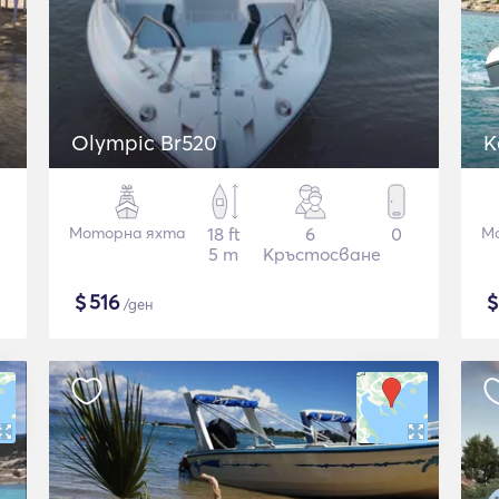
Olympic Br520
Моторна яхта
18 ft
6
0
М
5 m
Кръстосване
$
516
/ден