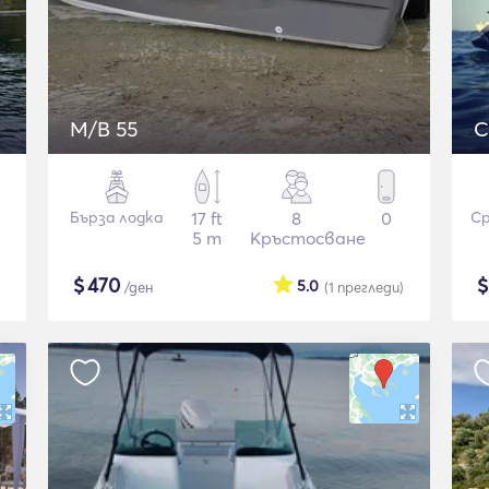
M/B 55
C
Бърза лодка
17 ft
8
0
Ср
5 m
Кръстосване
$
470
5.0
/ден
(1
прегледи
)