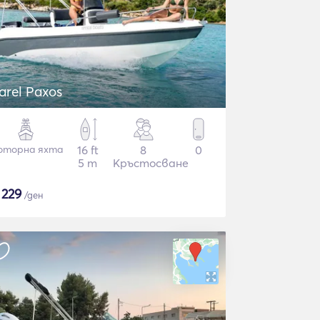
Karel Paxos
оторна яхта
16 ft
8
0
5 m
Кръстосване
$
229
/ден