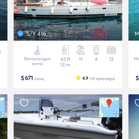
S/Y 416
M
Ветроходна
42 ft
11
4
12
Мо
яхта
13 m
$
671
4.9
/нощ
(19
прегледи
)