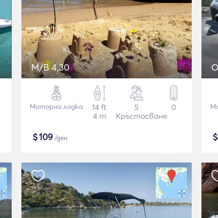
M/B 4,30
O
Моторна лодка
14 ft
5
0
М
4 m
Кръстосване
$
109
/ден