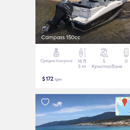
Compass 150cc
Средна конзола
16 ft
5
0
5 m
Кръстосване
$
172
/ден