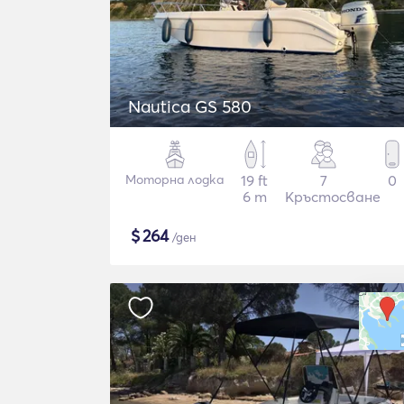
Nautica GS 580
Моторна лодка
19 ft
7
0
6 m
Кръстосване
$
264
/ден