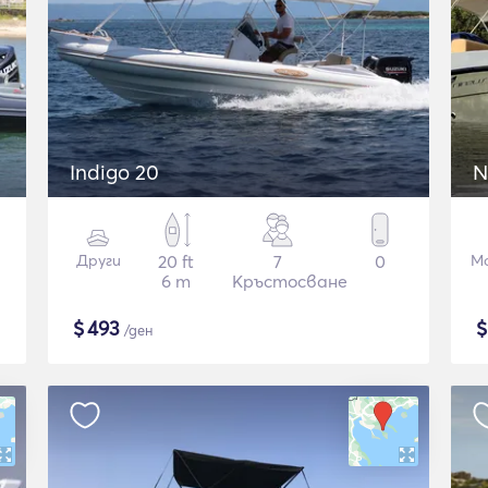
Indigo 20
N
Други
20 ft
7
0
М
6 m
Кръстосване
$
493
/ден