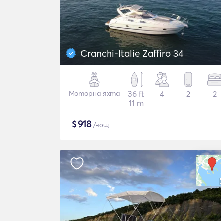
Cranchi-Italie Zaffiro 34
Моторна яхта
36 ft
4
2
2
11 m
$
918
/нощ