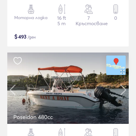
Моторна лодка
16 ft
7
0
5 m
Кръстосване
$
493
/ден
Poseidon 480cc