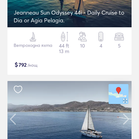
Jeanneau Sun Odyssey 44i - Daily Cruise to
Dia or Agia Pelagia.
Ветроходна яхта
44 ft
10
4
5
13 m
$
792
/нощ