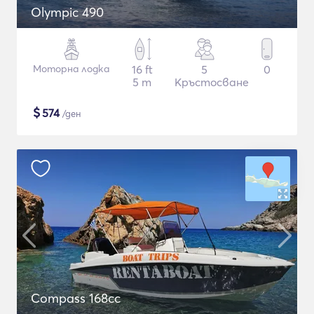
Olympic 490
Моторна лодка
16 ft
5
0
5 m
Кръстосване
$
574
/ден
Compass 168cc