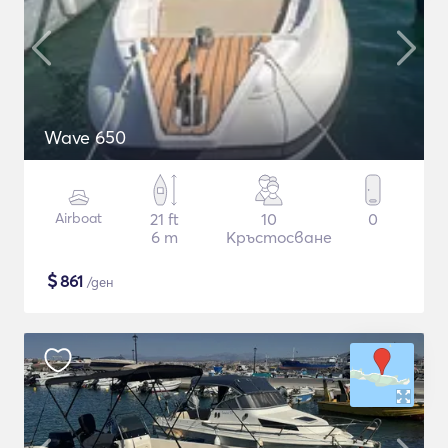
Wave 650
Airboat
21 ft
10
0
6 m
Кръстосване
$
861
/ден