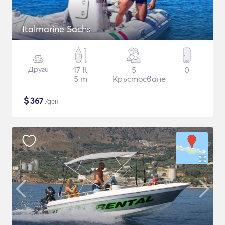
Italmarine Sachs
Други
17 ft
5
0
5 m
Кръстосване
$
367
/ден