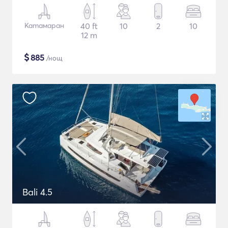
Катамаран
40 ft
10
2
10
12 m
$
885
/нощ
Bali 4.5