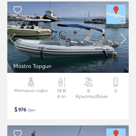
Mostro Topgun
Моторна лодка
19 ft
8
0
6 m
Кръстосване
$
976
/ден