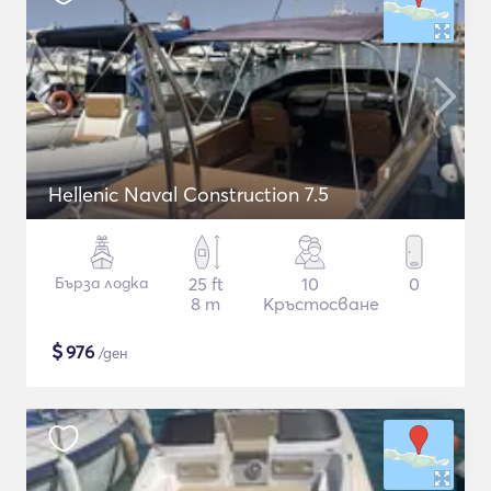
Hellenic Naval Construction 7.5
Бърза лодка
25 ft
10
0
8 m
Кръстосване
$
976
/ден