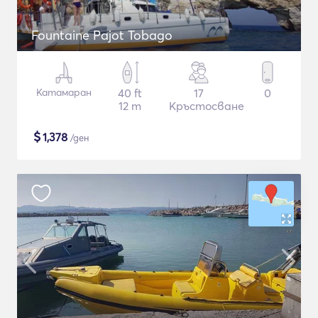
Fountaine Pajot Tobago
Катамаран
40 ft
17
0
12 m
Кръстосване
$
1,378
/ден