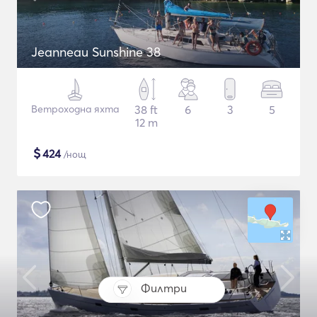
Jeanneau Sunshine 38
Ветроходна яхта
38 ft
6
3
5
12 m
$
424
/нощ
Филтри