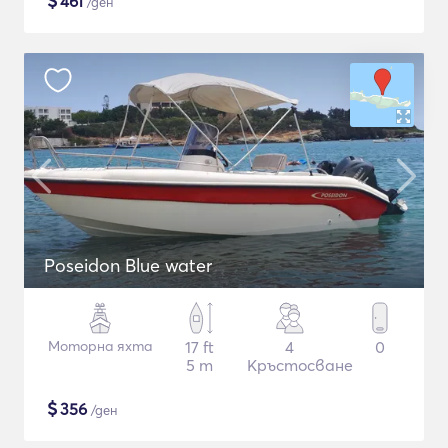
$
461
/ден
Poseidon Blue water
Моторна яхта
17 ft
4
0
5 m
Кръстосване
$
356
/ден