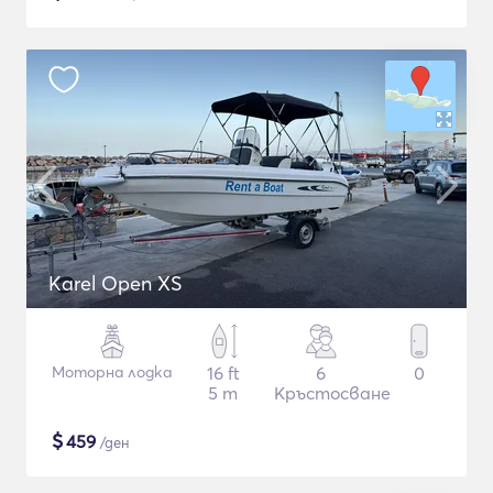
Karel Open XS
Моторна лодка
16 ft
6
0
5 m
Кръстосване
$
459
/ден