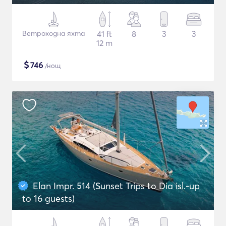
Ветроходна яхта
41 ft
8
3
3
12 m
$
746
/нощ
Elan Impr. 514 (Sunset Trips to Dia isl.-up
to 16 guests)