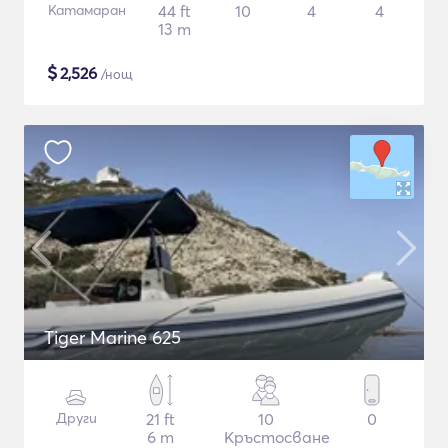
Катамаран
44 ft
10
4
4
13 m
$
2,526
/нощ
Tiger Marine 625
Други
21 ft
10
0
6 m
Кръстосване