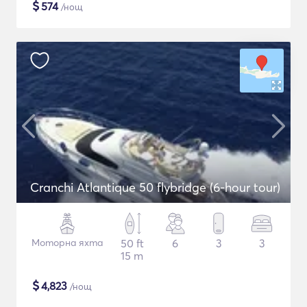
$
574
/нощ
Cranchi Atlantique 50 flybridge (6-hour tour)
Моторна яхта
50 ft
6
3
3
15 m
$
4,823
/нощ