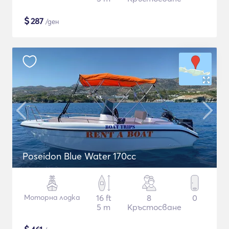
$
287
/ден
Poseidon Blue Water 170cc
Моторна лодка
16 ft
8
0
5 m
Кръстосване