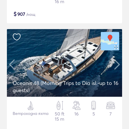
16 m
$
907
/нощ
Oceanis 48 (Morning Trips to Dia isl.-up to 16
guests)
Ветроходна яхта
50 ft
16
5
7
15 m