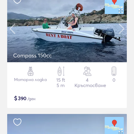
Compass 150cc
Моторна лодка
15 ft
4
0
5 m
Кръстосване
$
390
/ден