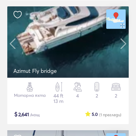
Azimut Fly bridge
Моторна яхта
44 ft
4
2
2
13 m
$
2,641
5.0
/нощ
(1
прегледи
)