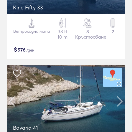
Kirie Fifty 33
Ветроходна яхта
33 ft
8
2
10 m
Кръстосване
$
976
/ден
Bavaria 41