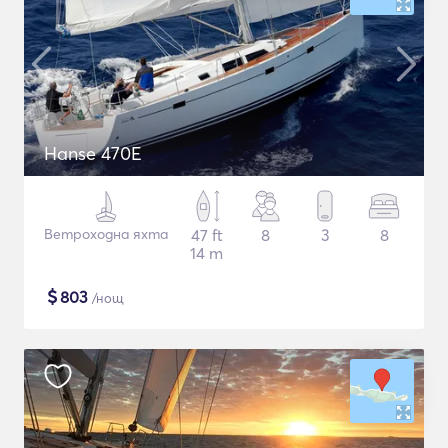
Hanse 470E
Ветроходна яхта
47 ft
8
3
8
14 m
$
803
/нощ