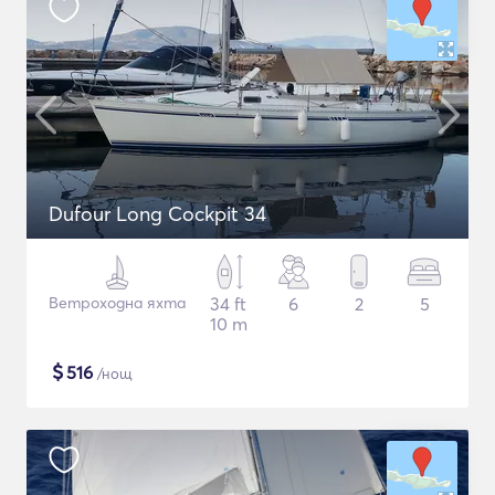
Dufour Long Cockpit 34
Ветроходна яхта
34 ft
6
2
5
10 m
$
516
/нощ