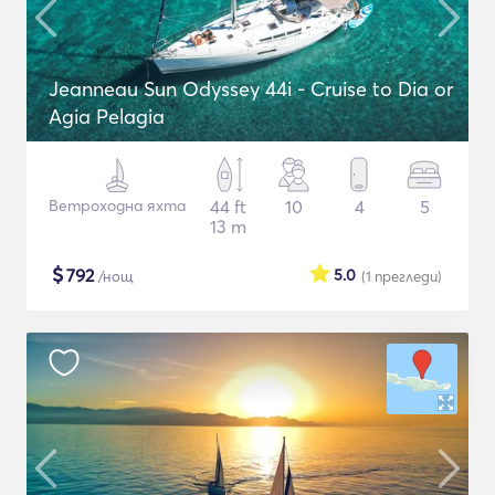
Jeanneau Sun Odyssey 44i - Cruise to Dia or
Agia Pelagia
Ветроходна яхта
44 ft
10
4
5
13 m
$
792
5.0
/нощ
(1
прегледи
)