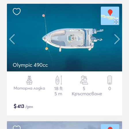
Olympic 490cc
Моторна лодка
18 ft
5
0
5 m
Кръстосване
$
413
/ден