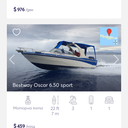
$
976
/ден
Bestway Oscar 6.50 sport
Моторна яхта
22 ft
3
1
1
7 m
$
459
/нощ