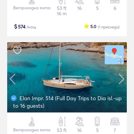
Ветроходна яхта
53 ft
16
5
6
16 m
$
574
5.0
/нощ
(1
прегледи
)
Elan Impr. 514 (Full Day Trips to Dia isl.-up
to 16 guests)
Ветроходна яхта
53 ft
16
5
7