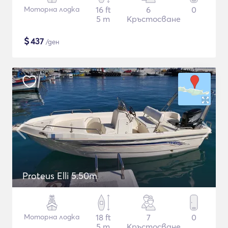
Моторна лодка
16 ft
6
0
5 m
Кръстосване
$
437
/ден
Proteus Elli 5.50m
Моторна лодка
18 ft
7
0
5 m
Кръстосване