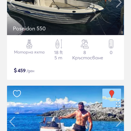
Poseidon 550
Моторна яхта
18 ft
8
0
5 m
Кръстосване
$
459
/ден