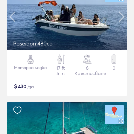
Poseidon 480cc
Моторна лодка
17 ft
6
0
5 m
Кръстосване
$
430
/ден