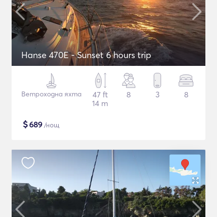
Hanse 470E - Sunset 6 hours trip
Ветроходна яхта
47 ft
8
3
8
14 m
$
689
/нощ