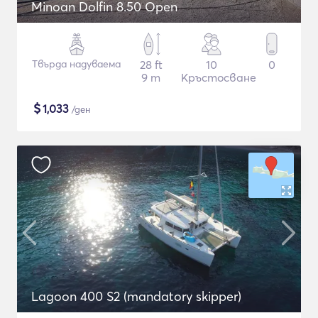
Minoan Dolfin 8.50 Open
Твърда надуваема
28 ft
10
0
9 m
Кръстосване
$
1,033
/ден
Lagoon 400 S2 (mandatory skipper)