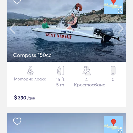
Compass 150cc
Моторна лодка
15 ft
4
0
5 m
Кръстосване
$
390
/ден