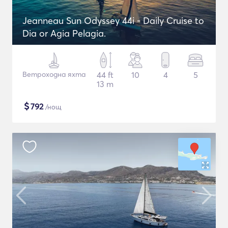
Jeanneau Sun Odyssey 44i - Daily Cruise to
Dia or Agia Pelagia.
Ветроходна яхта
44 ft
10
4
5
13 m
$
792
/нощ