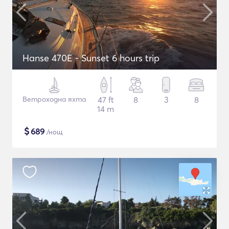
Hanse 470E - Sunset 6 hours trip
Ветроходна яхта
47 ft
8
3
8
14 m
$
689
/нощ