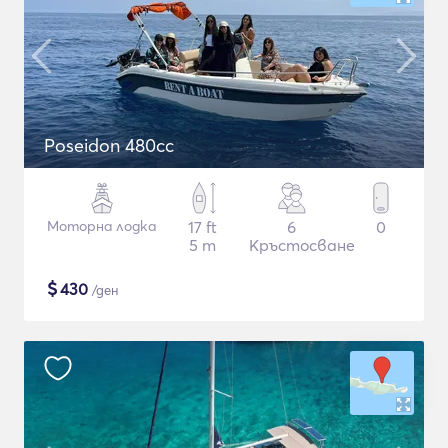
Poseidon 480cc
Моторна лодка
17 ft
6
0
5 m
Кръстосване
$
430
/ден