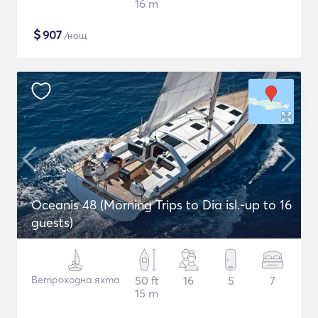
16 m
$
907
/нощ
Oceanis 48 (Morning Trips to Dia isl.-up to 16
guests)
Ветроходна яхта
50 ft
16
5
7
15 m