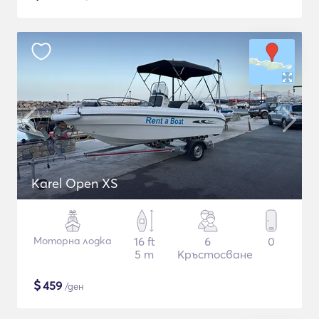
Karel Open XS
Моторна лодка
16 ft
6
0
5 m
Кръстосване
$
459
/ден