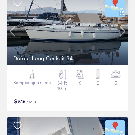
Dufour Long Cockpit 34
Ветроходна яхта
34 ft
6
2
5
10 m
$
516
/нощ