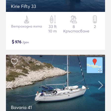
Kirie Fifty 33
Ветроходна яхта
33 ft
8
2
10 m
Кръстосване
$
976
/ден
Bavaria 41