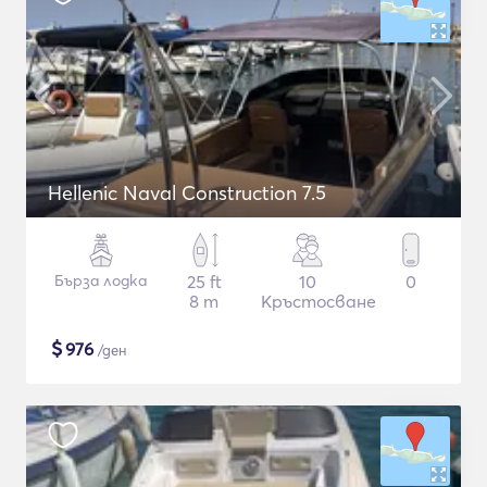
Hellenic Naval Construction 7.5
Бърза лодка
25 ft
10
0
8 m
Кръстосване
$
976
/ден