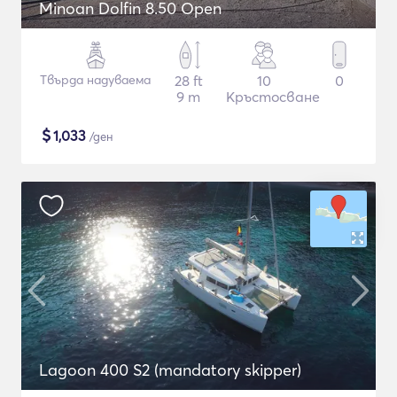
Minoan Dolfin 8.50 Open
Твърда надуваема
28 ft
10
0
9 m
Кръстосване
$
1,033
/ден
Lagoon 400 S2 (mandatory skipper)