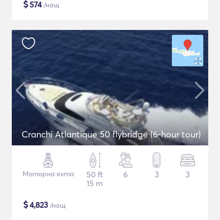
$
574
/нощ
Cranchi Atlantique 50 flybridge (6-hour tour)
Моторна яхта
50 ft
6
3
3
15 m
$
4,823
/нощ