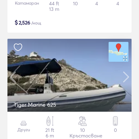
Катамаран
44 ft
10
4
4
13 m
$
2,526
/нощ
Tiger Marine 625
Други
21 ft
10
0
6 m
Кръстосване