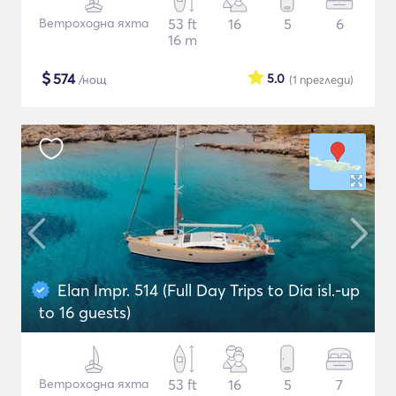
Ветроходна яхта
53 ft
16
5
6
16 m
$
574
5.0
/нощ
(1
прегледи
)
Elan Impr. 514 (Full Day Trips to Dia isl.-up
to 16 guests)
Ветроходна яхта
53 ft
16
5
7