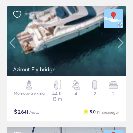
Azimut Fly bridge
Моторна яхта
44 ft
4
2
2
13 m
$
2,641
5.0
/нощ
(1
прегледи
)