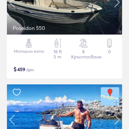
Poseidon 550
Моторна яхта
18 ft
8
0
5 m
Кръстосване
$
459
/ден