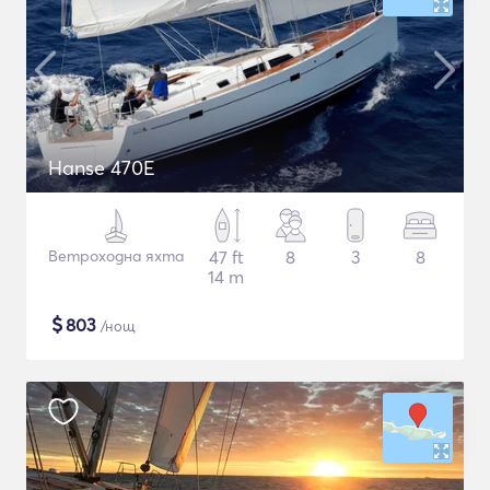
Hanse 470E
Ветроходна яхта
47 ft
8
3
8
14 m
$
803
/нощ