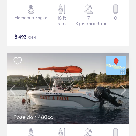
Моторна лодка
16 ft
7
0
5 m
Кръстосване
$
493
/ден
Poseidon 480cc