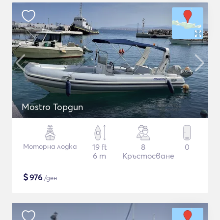
Mostro Topgun
Моторна лодка
19 ft
8
0
6 m
Кръстосване
$
976
/ден