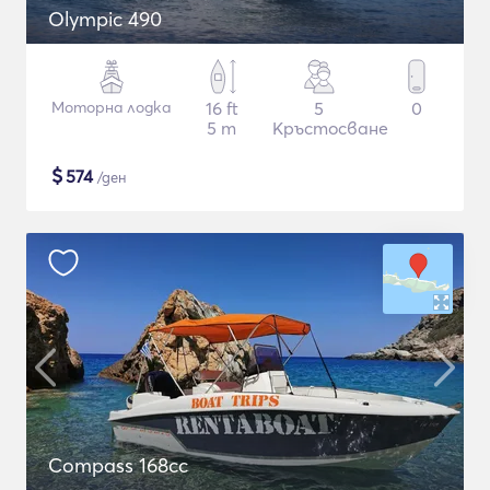
Olympic 490
Моторна лодка
16 ft
5
0
5 m
Кръстосване
$
574
/ден
Compass 168cc