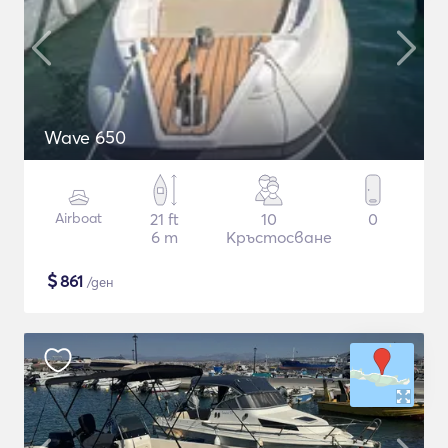
Wave 650
Airboat
21 ft
10
0
6 m
Кръстосване
$
861
/ден