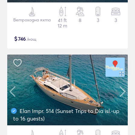
Ветроходна яхта
41 ft
8
3
3
12 m
$
746
/нощ
Elan Impr. 514 (Sunset Trips to Dia isl.-up
to 16 guests)