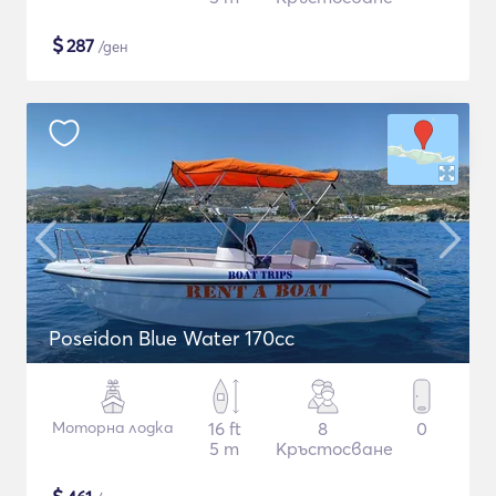
$
287
/ден
Poseidon Blue Water 170cc
Моторна лодка
16 ft
8
0
5 m
Кръстосване