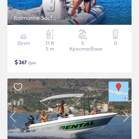
Italmarine Sachs
Други
17 ft
5
0
5 m
Кръстосване
$
367
/ден