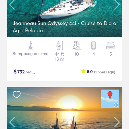
Jeanneau Sun Odyssey 44i - Cruise to Dia or
Agia Pelagia
Ветроходна яхта
44 ft
10
4
5
13 m
$
792
5.0
/нощ
(1
прегледи
)