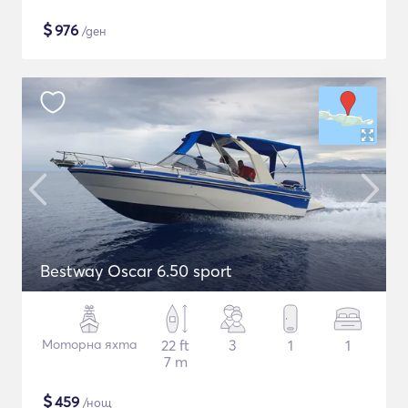
$
976
/ден
Bestway Oscar 6.50 sport
Моторна яхта
22 ft
3
1
1
7 m
$
459
/нощ