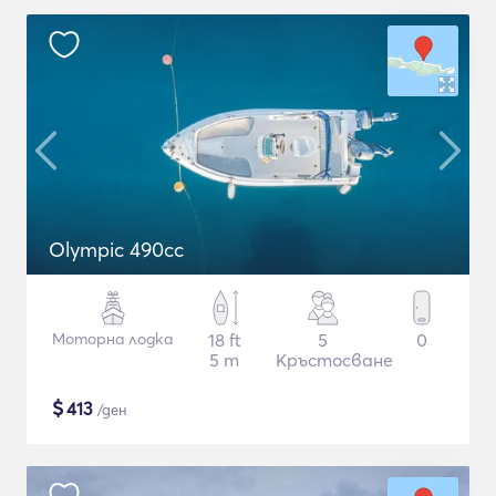
Olympic 490cc
Моторна лодка
18 ft
5
0
5 m
Кръстосване
$
413
/ден