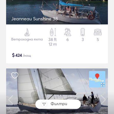
Jeanneau Sunshine 38
Ветроходна яхта
38 ft
6
3
5
12 m
$
424
/нощ
Филтри