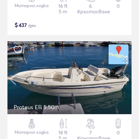
Моторна лодка
16 ft
6
0
5 m
Кръстосване
$
437
/ден
Proteus Elli 5.50m
Моторна лодка
18 ft
7
0
5 m
Кръстосване