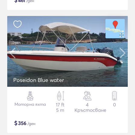
$
461
/ден
Poseidon Blue water
Моторна яхта
17 ft
4
0
5 m
Кръстосване
$
356
/ден