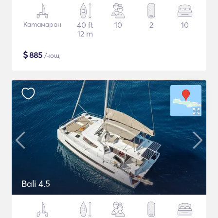
Катамаран
40 ft
10
2
10
12 m
$
885
/нощ
Bali 4.5