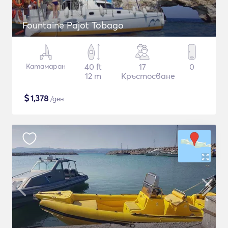
Fountaine Pajot Tobago
Катамаран
40 ft
17
0
12 m
Кръстосване
$
1,378
/ден