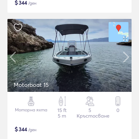
$
344
/ден
Motorboat 15
Моторна яхта
15 ft
5
0
5 m
Кръстосване
$
344
/ден