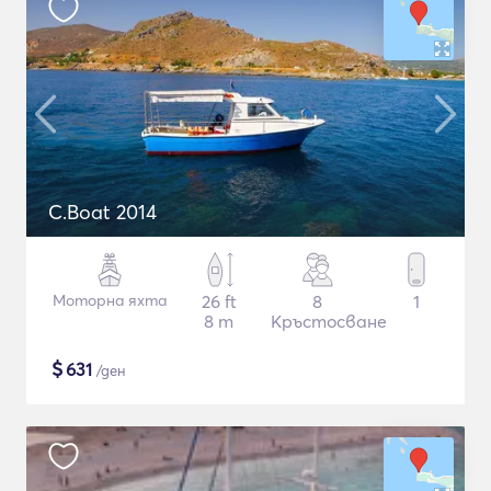
C.Boat 2014
Моторна яхта
26 ft
8
1
8 m
Кръстосване
$
631
/ден