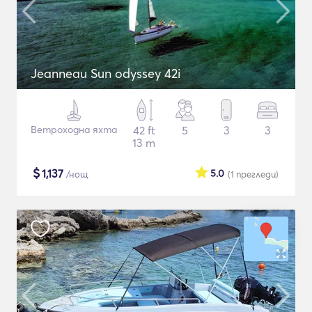
Jeanneau Sun odyssey 42i
Ветроходна яхта
42 ft
5
3
3
13 m
$
1,137
5.0
/нощ
(1
прегледи
)