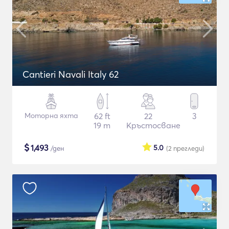
Cantieri Navali Italy 62
Моторна яхта
62 ft
22
3
19 m
Кръстосване
$
1,493
5.0
/ден
(2
прегледи
)