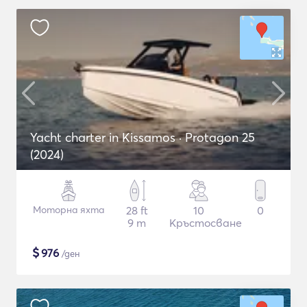
Yacht charter in Kissamos · Protagon 25
(2024)
Моторна яхта
28 ft
10
0
9 m
Кръстосване
$
976
/ден