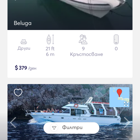
Beluga
Други
21 ft
9
0
6 m
Кръстосване
$
379
/ден
Филтри