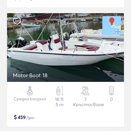
Motor Boat 18
Средна конзола
18 ft
7
0
5 m
Кръстосване
$
459
/ден