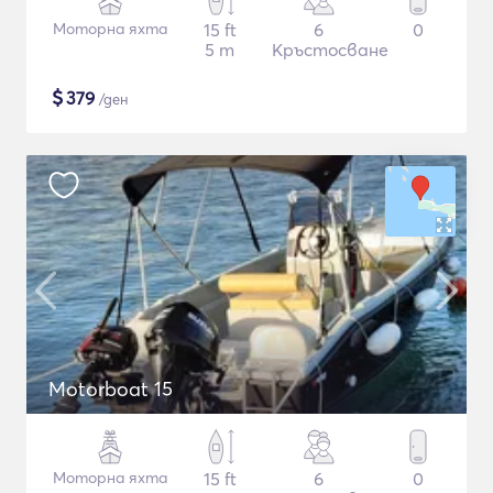
Моторна яхта
15 ft
6
0
5 m
Кръстосване
$
379
/ден
Motorboat 15
Моторна яхта
15 ft
6
0