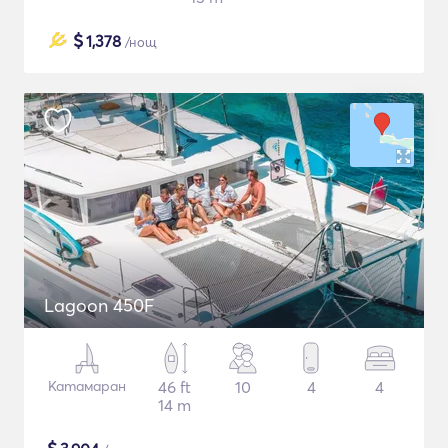
$
1,378
/нощ
Lagoon 450F
Катамаран
46 ft
10
4
4
14 m