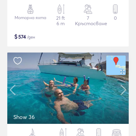
Моторна яхта
21 ft
7
0
6 m
Кръстосване
$
574
/ден
Show 36