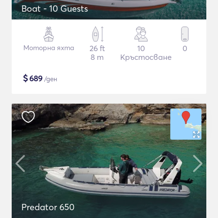
Boat - 10 Guests
Моторна яхта
26 ft
10
0
8 m
Кръстосване
$
689
/ден
Predator 650