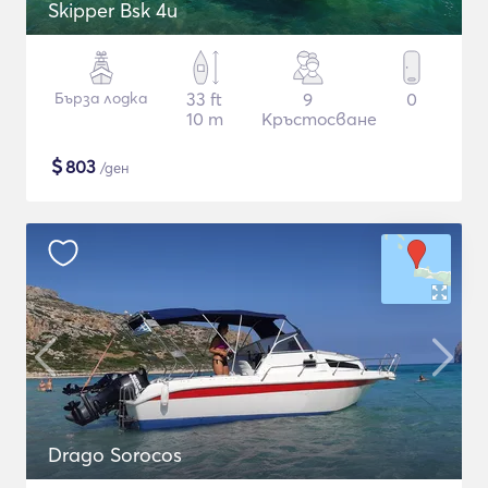
Skipper Bsk 4u
Бърза лодка
33 ft
9
0
10 m
Кръстосване
$
803
/ден
Drago Sorocos