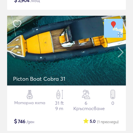
$
3,904
/нощ
Picton Boat Cobra 31
Моторна яхта
31 ft
6
0
9 m
Кръстосване
$
746
5.0
/ден
(1
прегледи
)