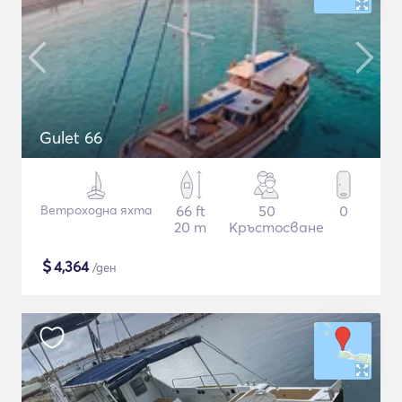
Gulet 66
Ветроходна яхта
66 ft
50
0
20 m
Кръстосване
$
4,364
/ден