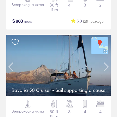
Ветроходна яхта
36 ft
4
3
2
11 m
$
803
5.0
/нощ
(25
прегледи
)
Bavaria 50 Cruiser - Sail supporting a cause
Ветроходна яхта
50 ft
8
4
4
15 m