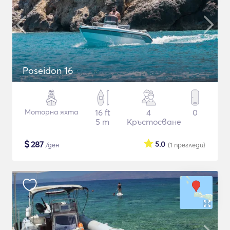
Poseidon 16
Моторна яхта
16 ft
4
0
5 m
Кръстосване
$
287
5.0
/ден
(1
прегледи
)