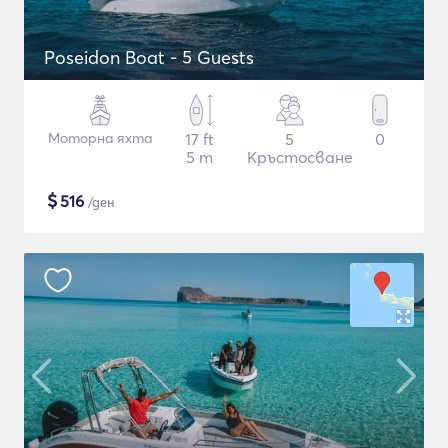
Poseidon Boat - 5 Guests
Моторна яхта
17 ft
5
0
5 m
Кръстосване
$
516
/ден