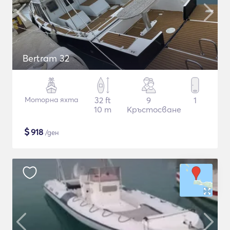
Bertram 32
Моторна яхта
32 ft
9
1
10 m
Кръстосване
$
918
/ден