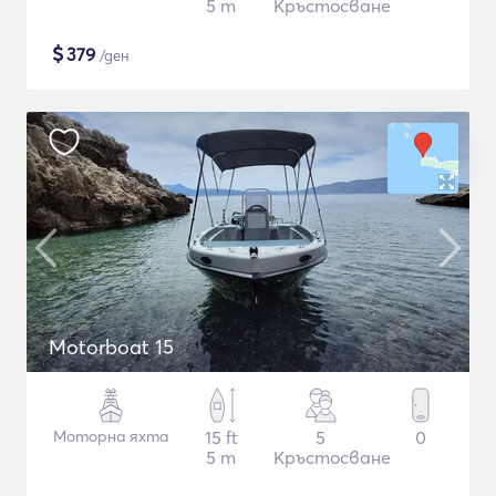
5 m
Кръстосване
$
379
/ден
Motorboat 15
Моторна яхта
15 ft
5
0
5 m
Кръстосване