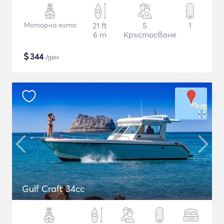
Моторна яхта
21 ft
5
1
6 m
Кръстосване
$
344
/ден
Gulf Craft 34cc