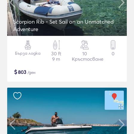
Scorpion Rib - Set Sail on an Unmatched
Adventure
Бърза лодка
30 ft
10
0
9 m
Кръстосване
$
803
/ден