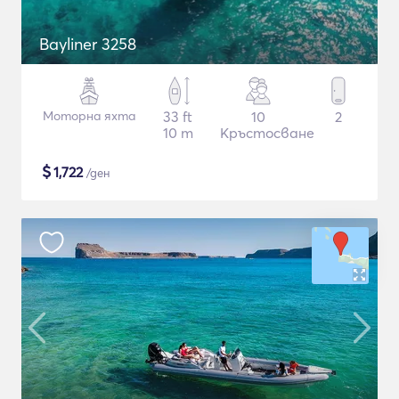
Bayliner 3258
Моторна яхта
33 ft
10
2
10 m
Кръстосване
$
1,722
/ден