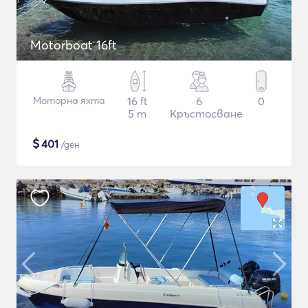
Motorboat 16ft
Моторна яхта
16 ft
6
0
5 m
Кръстосване
$
401
/ден