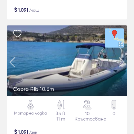
$
1,091
/нощ
Cobra Rib 10.6m
Моторна лодка
35 ft
10
0
11 m
Кръстосване
$
1,091
/ден