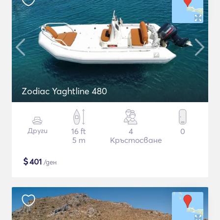
Zodiac Yaghtline 480
Други
16 ft
4
0
5 m
Кръстосване
$
401
/ден