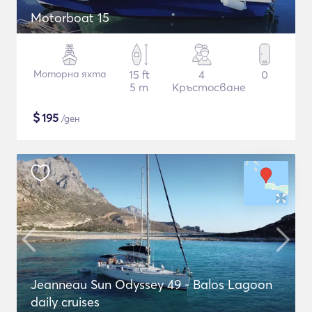
Motorboat 15
Моторна яхта
15 ft
4
0
5 m
Кръстосване
$
195
/ден
Jeanneau Sun Odyssey 49 - Balos Lagoon
daily cruises