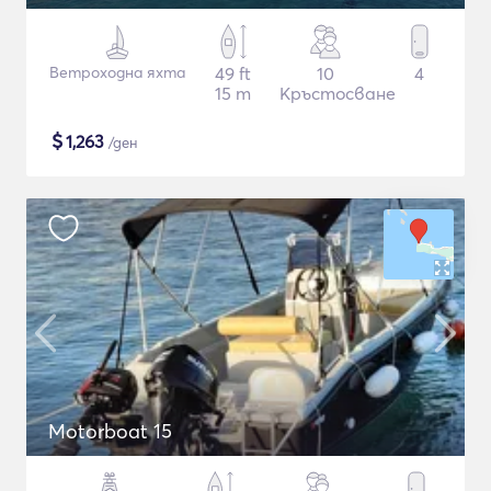
Ветроходна яхта
49 ft
10
4
15 m
Кръстосване
$
1,263
/ден
Motorboat 15