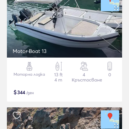
Motor Boat 13
Моторна лодка
13 ft
4
0
4 m
Кръстосване
$
344
/ден