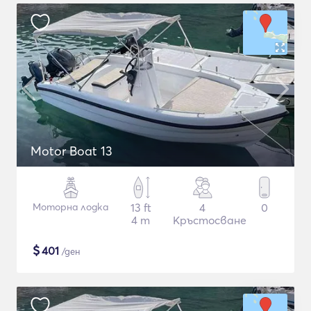
Motor Boat 13
Моторна лодка
13 ft
4
0
4 m
Кръстосване
$
401
/ден