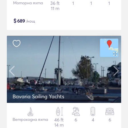
Моторна яхта
36 ft
1
1
1
11 m
$
689
/нощ
Bavaria Sailing Yachts
Ветроходна яхта
46 ft
6
4
6
14 m