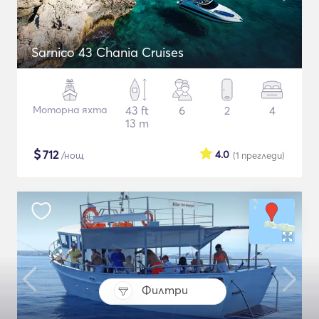
Sarnico 43 Chania Cruises
Моторна яхта
43 ft
6
2
4
13 m
$
712
4.0
/нощ
(1
прегледи
)
Филтри