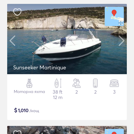
Sunseeker Martinique
Моторна яхта
38 ft
2
2
3
12 m
$
1,010
/нощ