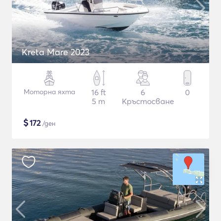
Kreta Mare 2023
Моторна яхта
16 ft
6
0
5 m
Кръстосване
$
172
/ден