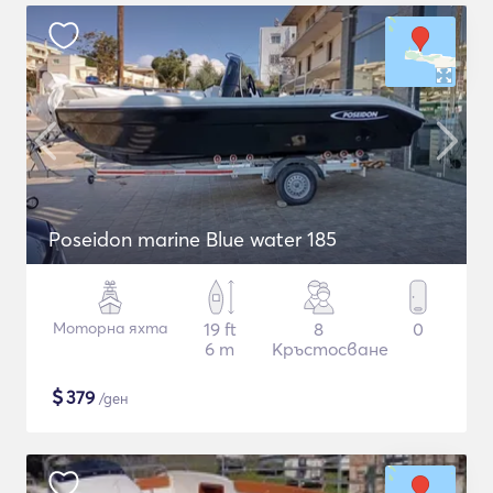
Poseidon marine Blue water 185
Моторна яхта
19 ft
8
0
6 m
Кръстосване
$
379
/ден