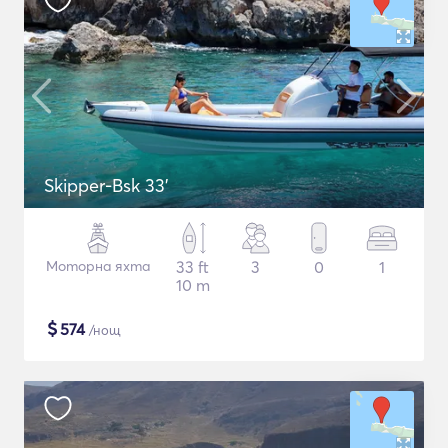
Skipper-Bsk 33'
Моторна яхта
33 ft
3
0
1
10 m
$
574
/нощ