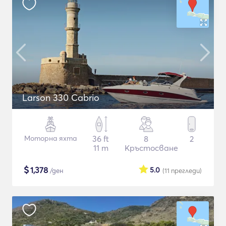
Larson 330 Cabrio
Моторна яхта
36 ft
8
2
11 m
Кръстосване
$
1,378
5.0
/ден
(11
прегледи
)