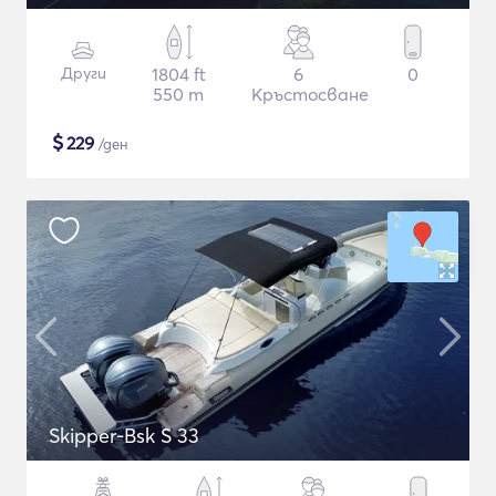
Други
1804 ft
6
0
550 m
Кръстосване
$
229
/ден
Skipper-Bsk S 33