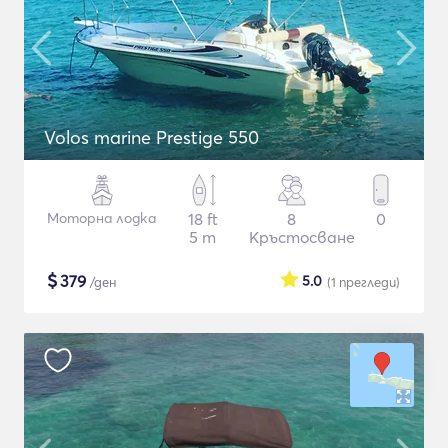
Volos marine Prestige 550
Моторна лодка
18 ft
8
0
5 m
Кръстосване
$
379
5.0
/ден
(1
прегледи
)