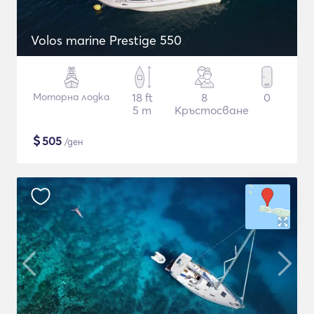
Volos marine Prestige 550
Моторна лодка
18 ft
8
0
5 m
Кръстосване
$
505
/ден