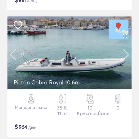
$
861
/нощ
Picton Cobra Royal 10.6m
Моторна яхта
35 ft
10
0
11 m
Кръстосване
$
964
/ден