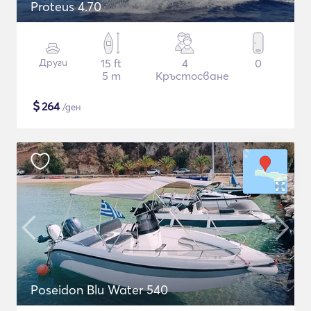
Proteus 4.70
Други
15 ft
4
0
5 m
Кръстосване
$
264
/ден
Poseidon Blu Water 540