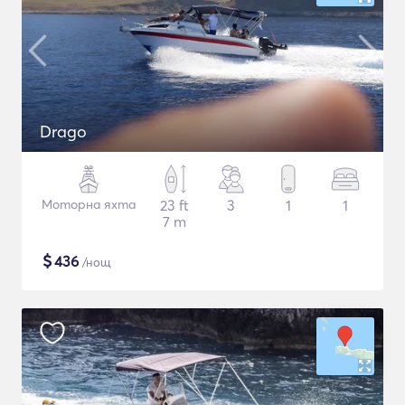
Drago
Моторна яхта
23 ft
3
1
1
7 m
$
436
/нощ