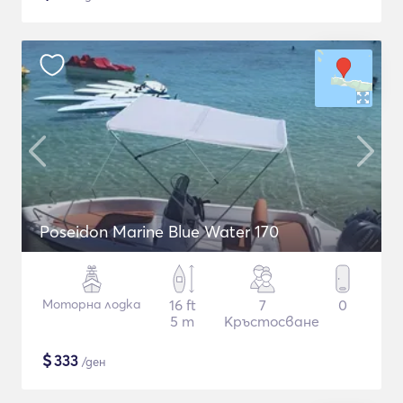
Poseidon Marine Blue Water 170
Моторна лодка
16 ft
7
0
5 m
Кръстосване
$
333
/ден