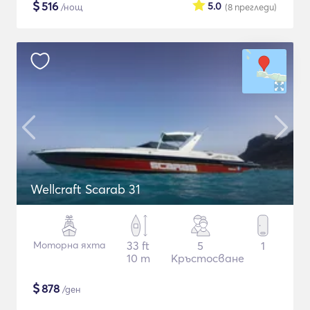
$
516
5.0
/нощ
(8
прегледи
)
Wellcraft Scarab 31
Моторна яхта
33 ft
5
1
10 m
Кръстосване
$
878
/ден