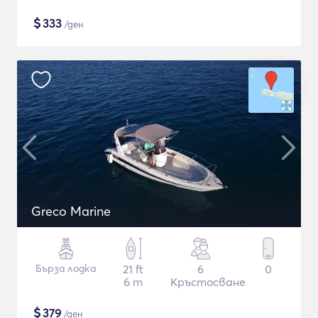
$
333
/ден
Greco Marine
Бърза лодка
21 ft
6
0
6 m
Кръстосване
$
379
/ден