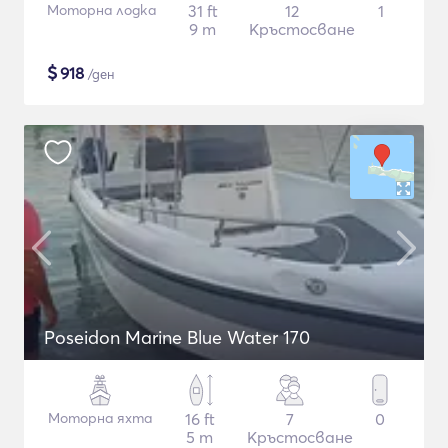
Моторна лодка
31 ft
12
1
9 m
Кръстосване
$
918
/ден
Poseidon Marine Blue Water 170
Моторна яхта
16 ft
7
0
5 m
Кръстосване