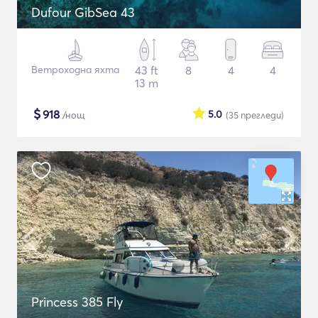
Dufour GibSea 43
Ветроходна яхта
43 ft
8
4
4
13 m
$
918
5.0
/нощ
(35
прегледи
)
Princess 385 Fly