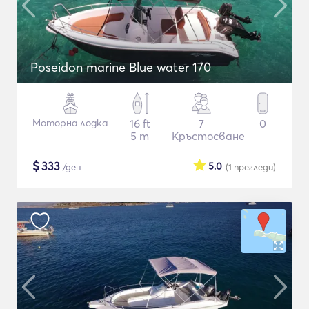
Poseidon marine Blue water 170
Моторна лодка
16 ft
7
0
5 m
Кръстосване
$
333
5.0
/ден
(1
прегледи
)