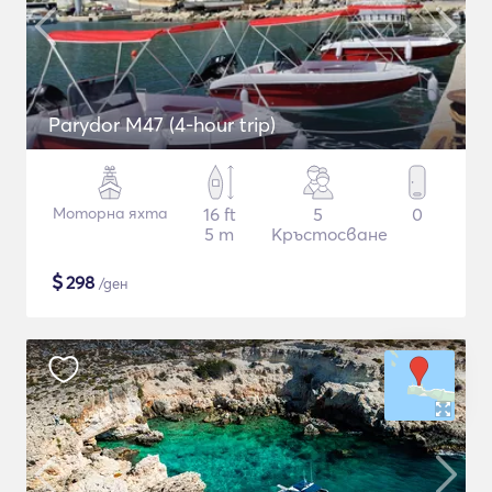
Parydor M47 (4-hour trip)
Моторна яхта
16 ft
5
0
5 m
Кръстосване
$
298
/ден