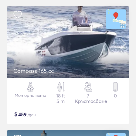
Compass 165 cc
Моторна яхта
18 ft
7
0
5 m
Кръстосване
$
459
/ден