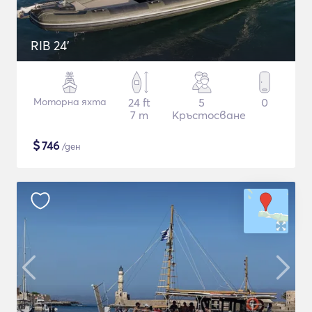
RIB 24'
Моторна яхта
24 ft
5
0
7 m
Кръстосване
$
746
/ден