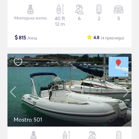
Моторна яхта
40 ft
6
2
5
12 m
$
815
4.8
/нощ
(4
прегледи
)
Mostro 501