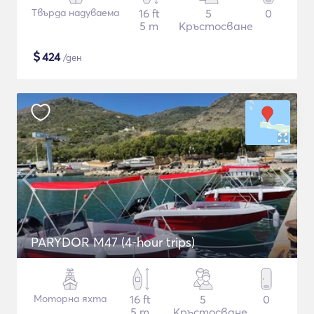
Твърда надуваема
16 ft
5
0
5 m
Кръстосване
$
424
/ден
PARYDOR M47 (4-hour trips)
Моторна яхта
16 ft
5
0
5 m
Кръстосване