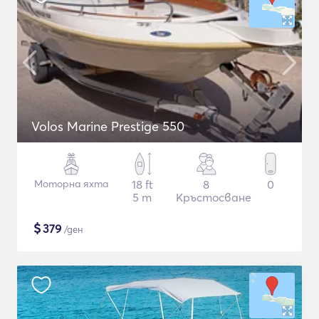
Volos Marine Prestige 550
Моторна яхта
18 ft
8
0
5 m
Кръстосване
$
379
/ден