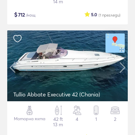
14 m
$
712
5.0
/нощ
(1
прегледи
)
Tullio Abbate Executive 42 (Chania)
Моторна яхта
42 ft
4
1
2
13 m