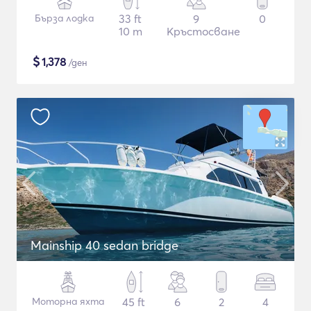
Бърза лодка
33 ft
9
0
10 m
Кръстосване
$
1,378
/ден
Mainship 40 sedan bridge
Моторна яхта
45 ft
6
2
4