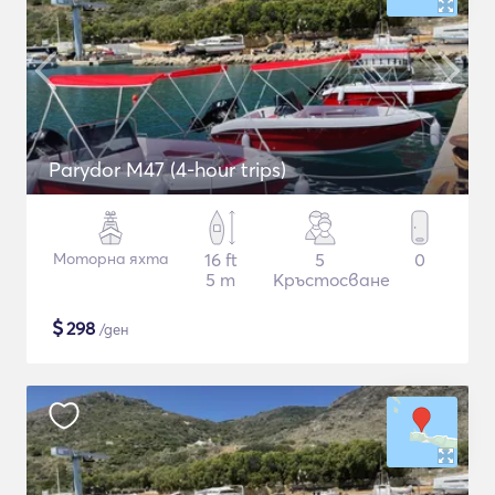
Parydor M47 (4-hour trips)
Моторна яхта
16 ft
5
0
5 m
Кръстосване
$
298
/ден