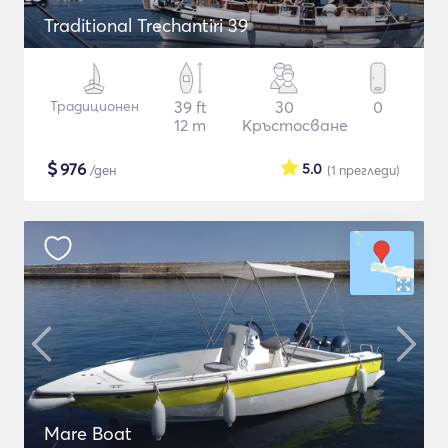
Traditional Trechantiri 39
Традиционен
39 ft
30
0
12 m
Кръстосване
$
976
5.0
/ден
(1
прегледи
)
Mare Boat