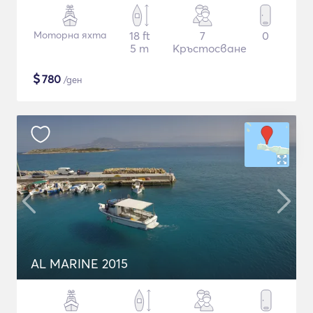
Моторна яхта
18 ft
7
0
5 m
Кръстосване
$
780
/ден
AL MARINE 2015