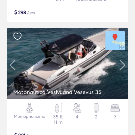
$
298
/ден
Motonautica Vesivuana Vesevus 35
Моторна яхта
35 ft
4
2
3
11 m