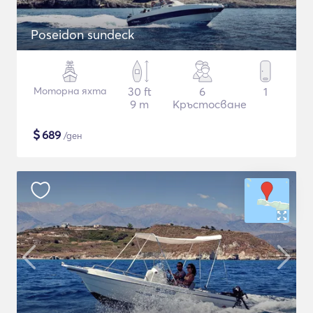
Poseidon sundeck
Моторна яхта
30 ft
6
1
9 m
Кръстосване
$
689
/ден